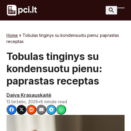
Skip
to
Ope
Clos
content
mobi
mobi
men
men
Home
»
Tobulas tinginys su kondensuotu pienu: paprastas
receptas
Tobulas tinginys su
kondensuotu pienu:
paprastas receptas
Daiva Krasauskaitė
13 birželio, 2026
•
8 minute read