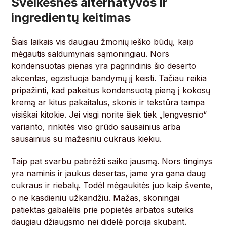
Sveikesnės alternatyvos ir
ingredientų keitimas
Šiais laikais vis daugiau žmonių ieško būdų, kaip
mėgautis saldumynais sąmoningiau. Nors
kondensuotas pienas yra pagrindinis šio deserto
akcentas, egzistuoja bandymų jį keisti. Tačiau reikia
pripažinti, kad pakeitus kondensuotą pieną į kokosų
kremą ar kitus pakaitalus, skonis ir tekstūra tampa
visiškai kitokie. Jei visgi norite šiek tiek „lengvesnio“
varianto, rinkitės viso grūdo sausainius arba
sausainius su mažesniu cukraus kiekiu.
Taip pat svarbu pabrėžti saiko jausmą. Nors tinginys
yra naminis ir jaukus desertas, jame yra gana daug
cukraus ir riebalų. Todėl mėgaukitės juo kaip švente,
o ne kasdieniu užkandžiu. Mažas, skoningai
patiektas gabalėlis prie popietės arbatos suteiks
daugiau džiaugsmo nei didelė porcija skubant.