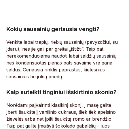
Kokių sausainių geriausia vengti?
Venkite labai trapių, riebių sausainių (pavyzdžiui, su
įdaru), nes jie gali per greitai „ištižti“. Taip pat
nerekomenduojama naudoti labai saldžių sausainių,
nes kondensuotas pienas pats savaime yra gana
saldus. Geriausia rinktis paprastus, kietesnius
sausainius be jokių priedų.
Kaip suteikti tinginiui išskirtinio skonio?
Norėdami paįvairinti klasikinį skonį, į masę galite
įberti šaukštelį vanilinio cukraus, šiek tiek apelsino
žievelės arba net įpilti šaukštą romo ar brendžio.
Taip pat galite įmaišyti šokolado gabalėlių – juos