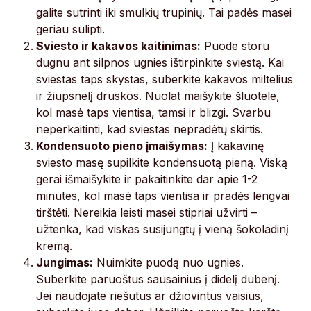
galite sutrinti iki smulkių trupinių. Tai padės masei
geriau sulipti.
Sviesto ir kakavos kaitinimas:
Puode storu
dugnu ant silpnos ugnies ištirpinkite sviestą. Kai
sviestas taps skystas, suberkite kakavos miltelius
ir žiupsnelį druskos. Nuolat maišykite šluotele,
kol masė taps vientisa, tamsi ir blizgi. Svarbu
neperkaitinti, kad sviestas nepradėtų skirtis.
Kondensuoto pieno įmaišymas:
Į kakavinę
sviesto masę supilkite kondensuotą pieną. Viską
gerai išmaišykite ir pakaitinkite dar apie 1-2
minutes, kol masė taps vientisa ir pradės lengvai
tirštėti. Nereikia leisti masei stipriai užvirti –
užtenka, kad viskas susijungtų į vieną šokoladinį
kremą.
Jungimas:
Nuimkite puodą nuo ugnies.
Suberkite paruoštus sausainius į didelį dubenį.
Jei naudojate riešutus ar džiovintus vaisius,