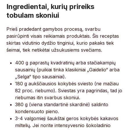
Ingredientai, kurių prireiks
tobulam skoniui
Prieš pradedant gamybos procesą, svarbu
pasirūpinti visais reikiamais produktais. Šis receptas
skirtas vidutinio dydžio tinginiui, kurio pakaks tiek
šeimai, tiek netikėtai užsukusiems svečiams.
400 g paprastų kvadratinių arba stačiakampių
sausainių (puikiai tinka klasikiniai „Gaidelio“ arba
„Selga“ tipo sausainiai).
180 g aukščiausios kokybės sviesto (ne mažiau
82 proc. riebumo). Sviestas yra pagrindas, tad jo
riebumas itin svarbus skoniui.
380 g (viena standartinė skardinė) saldinto
kondensuoto pieno.
3-4 valgomieji šaukštai geros kokybės kakavos
miltelių. Jei norite intensyvesnio šokoladinio