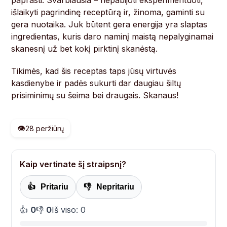
paprasti. Svarbiausia – nepabijoti eksperimentuoti,
išlaikyti pagrindinę receptūrą ir, žinoma, gaminti su
gera nuotaika. Juk būtent gera energija yra slaptas
ingredientas, kuris daro naminį maistą nepalyginamai
skanesnį už bet kokį pirktinį skanėstą.
Tikimės, kad šis receptas taps jūsų virtuvės
kasdienybe ir padės sukurti dar daugiau šiltų
prisiminimų su šeima bei draugais. Skanaus!
👁️
28 peržiūrų
Kaip vertinate šį straipsnį?
👍
Pritariu
👎
Nepritariu
👍
0
👎
0
Iš viso: 0