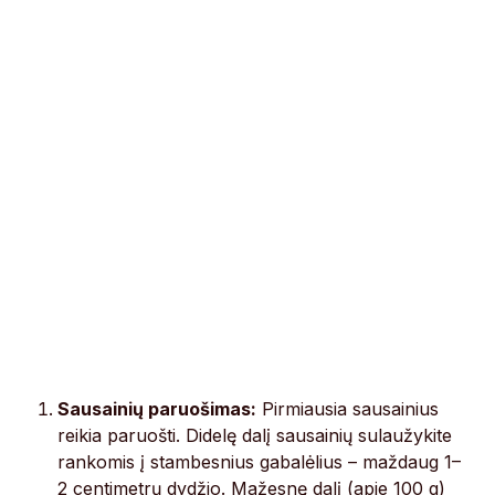
Sausainių paruošimas:
Pirmiausia sausainius
reikia paruošti. Didelę dalį sausainių sulaužykite
rankomis į stambesnius gabalėlius – maždaug 1–
2 centimetrų dydžio. Mažesnę dalį (apie 100 g)