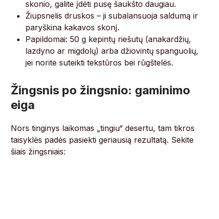
skonio, galite įdėti pusę šaukšto daugiau.
Žiupsnelis druskos – ji subalansuoja saldumą ir
paryškina kakavos skonį.
Papildomai: 50 g kepintų riešutų (anakardžių,
lazdyno ar migdolų) arba džiovintų spanguolių,
jei norite suteikti tekstūros bei rūgštelės.
Žingsnis po žingsnio: gaminimo
eiga
Nors tinginys laikomas „tingiu“ desertu, tam tikros
taisyklės padės pasiekti geriausią rezultatą. Sekite
šiais žingsniais: