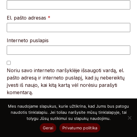
El. pašto adresas
*
Interneto puslapis
Noriu savo interneto naršyklėje išsaugoti vardą, el.
pašto adresą ir interneto puslapį, kad jų nebereiktų
įvesti iš naujo, kai kitą kartą vėl norėsiu parašyti
komentarą.
Mes naudojame slapukus, kurie užtikrina, kad Jums bus patogu
Komentaras
*
naudotis tinklalapiu. Jei toliau naršysite mūsų tinklalapyje, tai
tolygu Jūsų sutikimui su slapukų naudojimu.
Gerai
Privatumo politika