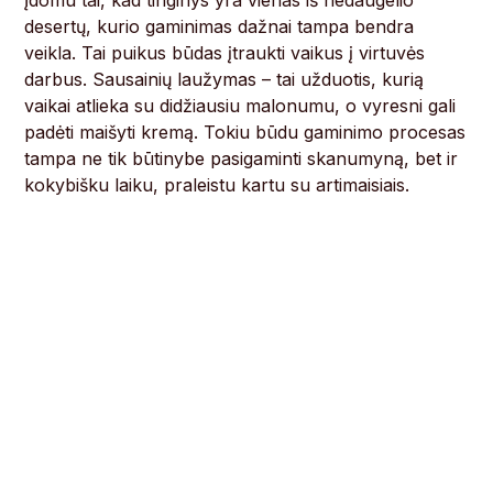
Įdomu tai, kad tinginys yra vienas iš nedaugelio
desertų, kurio gaminimas dažnai tampa bendra
veikla. Tai puikus būdas įtraukti vaikus į virtuvės
darbus. Sausainių laužymas – tai užduotis, kurią
vaikai atlieka su didžiausiu malonumu, o vyresni gali
padėti maišyti kremą. Tokiu būdu gaminimo procesas
tampa ne tik būtinybe pasigaminti skanumyną, bet ir
kokybišku laiku, praleistu kartu su artimaisiais.