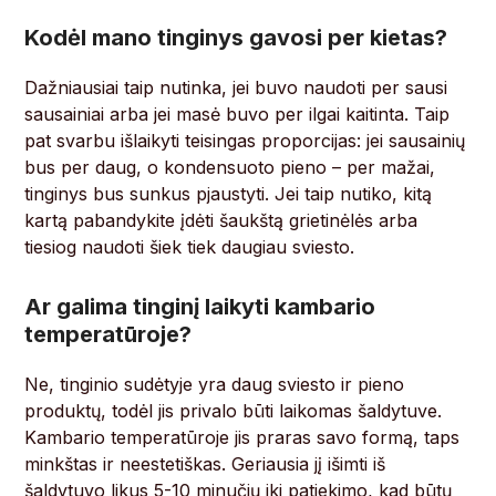
Kodėl mano tinginys gavosi per kietas?
Dažniausiai taip nutinka, jei buvo naudoti per sausi
sausainiai arba jei masė buvo per ilgai kaitinta. Taip
pat svarbu išlaikyti teisingas proporcijas: jei sausainių
bus per daug, o kondensuoto pieno – per mažai,
tinginys bus sunkus pjaustyti. Jei taip nutiko, kitą
kartą pabandykite įdėti šaukštą grietinėlės arba
tiesiog naudoti šiek tiek daugiau sviesto.
Ar galima tinginį laikyti kambario
temperatūroje?
Ne, tinginio sudėtyje yra daug sviesto ir pieno
produktų, todėl jis privalo būti laikomas šaldytuve.
Kambario temperatūroje jis praras savo formą, taps
minkštas ir neestetiškas. Geriausia jį išimti iš
šaldytuvo likus 5-10 minučių iki patiekimo, kad būtų