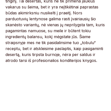
tinginį. Tai desertas, kuris ne tik primena jaukius
vakarus su šeima, bet ir yra neįtikėtinai paprastas
būdas akimirksniu nusikelti į praeitį. Nors
parduotuvių lentynose galima rasti įvairiausių šio
skanėsto variantų, nė vienas jų neprilygsta tam, kuris
pagamintas namuose, su meile ir būtent tokiu
ingredientų balansu, kokį mėgstate jūs. Šiame
straipsnyje mes ne tik pasidalinsime tuo „tobulu“
receptu, bet ir atskleisime paslaptis, kaip pasigaminti
desertą, kuris tirpsta burnoje, nėra per saldus ir
atrodo tarsi iš profesionalios konditerijos knygos.