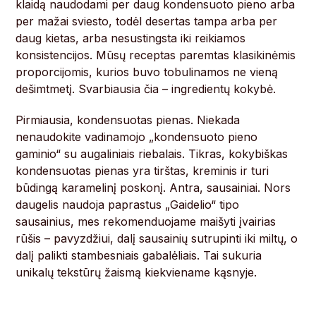
klaidą naudodami per daug kondensuoto pieno arba
per mažai sviesto, todėl desertas tampa arba per
daug kietas, arba nesustingsta iki reikiamos
konsistencijos. Mūsų receptas paremtas klasikinėmis
proporcijomis, kurios buvo tobulinamos ne vieną
dešimtmetį. Svarbiausia čia – ingredientų kokybė.
Pirmiausia, kondensuotas pienas. Niekada
nenaudokite vadinamojo „kondensuoto pieno
gaminio“ su augaliniais riebalais. Tikras, kokybiškas
kondensuotas pienas yra tirštas, kreminis ir turi
būdingą karamelinį poskonį. Antra, sausainiai. Nors
daugelis naudoja paprastus „Gaidelio“ tipo
sausainius, mes rekomenduojame maišyti įvairias
rūšis – pavyzdžiui, dalį sausainių sutrupinti iki miltų, o
dalį palikti stambesniais gabalėliais. Tai sukuria
unikalų tekstūrų žaismą kiekviename kąsnyje.