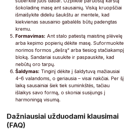
suberkite juos dabar. Užpilkite paruoštą karštą
šokoladinę masę ant sausainių. Viską kruopščiai
išmaišykite dideliu šaukštu ar mentele, kad
kiekvienas sausainio gabalėlis būtų padengtas
kremu.
Formavimas:
Ant stalo patiestą maistinę plėvelę
arba kepimo popierių dėkite masę. Suformuokite
norimos formos „dešrą“ arba tiesiog stačiakampį
bloką. Sandariai susukite ir paspauskite, kad
nebūtų oro tarpų.
Šaldymas:
Tinginį dėkite į šaldytuvą mažiausiai
4–6 valandoms, o geriausia – visai nakčiai. Per šį
laiką sausainiai šiek tiek suminkštės, tačiau
išlaikys savo formą, o skoniai susijungs į
harmoningą visumą.
Dažniausiai užduodami klausimai
(FAQ)