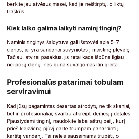
berkite jau atvėsus masei, kad jie neištirptų, o liktų
traškūs.
Kiek laiko galima laikyti naminį tinginį?
Naminis tinginys šaldytuve gali išstovėti apie 5–7
dienas, jei yra sandariai suvyniotas į maistinę plėvelę.
Tačiau, atvirai pasakius, jis retai kada išbūna ilgiau
nei porą dienų, nes būna suvalgomas itin greitai.
Profesionalūs patarimai tobulam
serviravimui
Kad jūsų pagamintas desertas atrodytų ne tik skaniai,
bet ir profesionaliai, svarbu atkreipti dėmesį į detales.
Pjaustydami tinginį, naudokite labai aštrų peilį, kurį
prieš kiekvieną pjūvį galite trumpam panardinti į
karštą vandenį. Tai neleis sausainiams trupėti, o