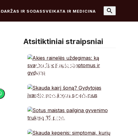
S
DARŽAS IR SODAS
SVEIKATA IR MEDICINA
Atsitiktiniai straipsniai
Akies rainelės
uždegimas: ką svarbu
žinoti apie simptomus
ir gydymą
Skauda kairį šoną?
Gydytojas įvardijo
pavojingus simptomus
Sotus maistas pailgina
gyvenimo trukmę 35
proc.