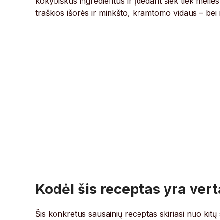
kokybiškus ingredientus ir įdedant šiek tiek meilės
traškios išorės ir minkšto, kramtomo vidaus – bei
Kodėl šis receptas yra ver
Šis konkretus sausainių receptas skiriasi nuo kit