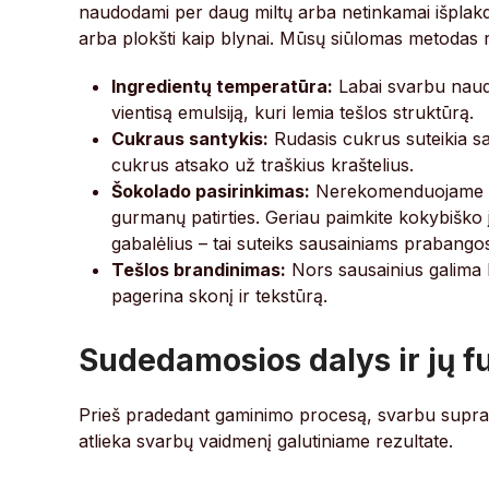
naudodami per daug miltų arba netinkamai išplakda
arba plokšti kaip blynai. Mūsų siūlomas metodas re
Ingredientų temperatūra:
Labai svarbu naudo
vientisą emulsiją, kuri lemia tešlos struktūrą.
Cukraus santykis:
Rudasis cukrus suteikia sa
cukrus atsako už traškius kraštelius.
Šokolado pasirinkimas:
Nerekomenduojame naud
gurmanų patirties. Geriau paimkite kokybiško j
gabalėlius – tai suteiks sausainiams prabango
Tešlos brandinimas:
Nors sausainius galima k
pagerina skonį ir tekstūrą.
Sudedamosios dalys ir jų f
Prieš pradedant gaminimo procesą, svarbu supras
atlieka svarbų vaidmenį galutiniame rezultate.