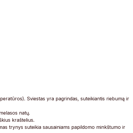
ratūros). Sviestas yra pagrindas, suteikiantis riebumą ir
 melasos natų.
kius kraštelius.
ildomas trynys suteikia sausainiams papildomo minkštumo ir