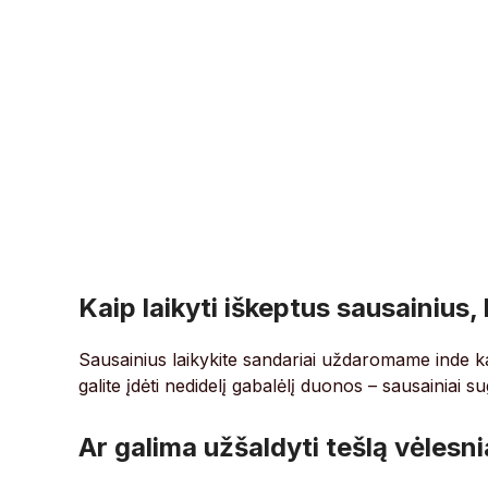
Kaip laikyti iškeptus sausainius, 
Sausainius laikykite sandariai uždaromame inde kamb
galite įdėti nedidelį gabalėlį duonos – sausainiai su
Ar galima užšaldyti tešlą vėlesni