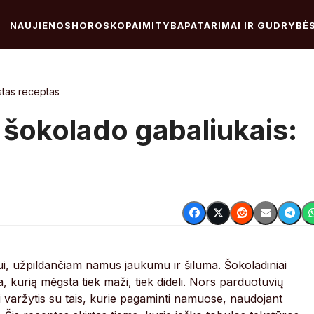
NAUJIENOS
HOROSKOPAI
MITYBA
PATARIMAI IR GUDRYBĖ
stas receptas
u šokolado gabaliukais:
pui, užpildančiam namus jaukumu ir šiluma. Šokoladiniai
a, kurią mėgsta tiek maži, tiek dideli. Nors parduotuvių
i varžytis su tais, kurie pagaminti namuose, naudojant