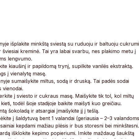
je išplakite minkštą sviestą su ruduoju ir baltuoju cukrumi
r šviesiai kreminė. Tai yra labai svarbu, nes plakimo metu į
iams lengvumo.
te kiaušinį ir papildomą trynį, supilkite vanilės ekstraktą.
ngs į vienalytę masę.
yje sumaišykite miltus, sodą ir druską. Tai padės sodai
ls vienodai.
te į sviesto ir cukraus masę. Maišykite tik tol, kol miltų
eti, todėl šioje stadijoje baikite maišyti kuo greičiau.
ą šokoladą ir atsargiai įmaišykite jį į tešlą.
ėkite į šaldytuvą bent 1 valandai (geriausia – 2–3 valandoms
ausainiai kepdami mažiau plėsis ir bus storesni bei minkštesni.
 Skardą išklokite kepimo popieriumi. Imkite maždaug šaukštą