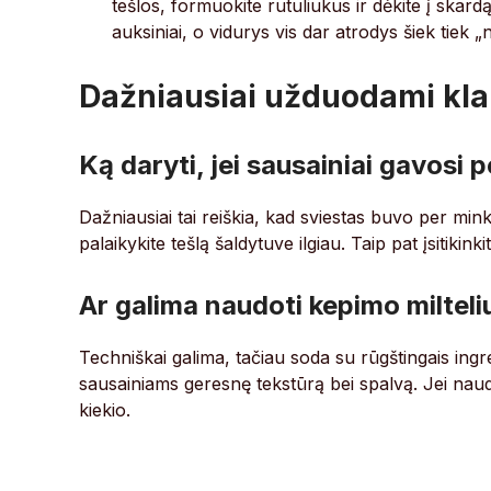
tešlos, formuokite rutuliukus ir dėkite į skard
auksiniai, o vidurys vis dar atrodys šiek tiek 
Dažniausiai užduodami kla
Ką daryti, jei sausainiai gavosi pe
Dažniausiai tai reiškia, kad sviestas buvo per min
palaikykite tešlą šaldytuve ilgiau. Taip pat įsitik
Ar galima naudoti kepimo milteli
Techniškai galima, tačiau soda su rūgštingais ingre
sausainiams geresnę tekstūrą bei spalvą. Jei naud
kiekio.