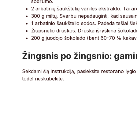
sodrumo.
2 arbatinių šaukštelių vanilės ekstrakto. Tai a
300 g miltų. Svarbu nepadauginti, kad sausainia
1 arbatinio šaukštelio sodos. Padeda tešlai šiek 
Žiupsnelio druskos. Druska išryškina šokolad
200 g juodojo šokolado (bent 60-70 % kakav
Žingsnis po žingsnio: gami
Sekdami šią instrukciją, pasieksite restorano lygi
todėl neskubėkite.