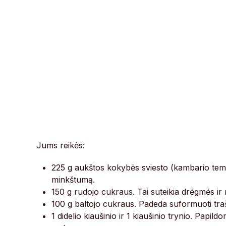
Jums reikės:
225 g aukštos kokybės sviesto (kambario tempe
minkštumą.
150 g rudojo cukraus. Tai suteikia drėgmės ir
100 g baltojo cukraus. Padeda suformuoti traš
1 didelio kiaušinio ir 1 kiaušinio trynio. Pap