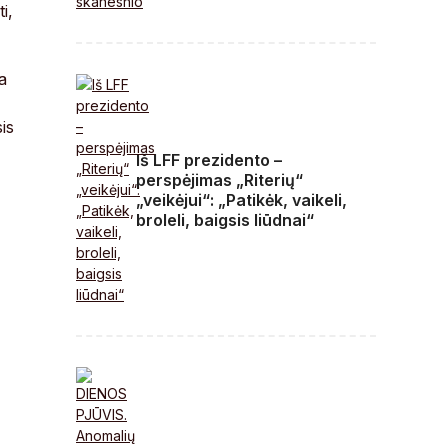
i,
a
is
Iš LFF prezidento –
perspėjimas „Riterių“
„veikėjui“: „Patikėk, vaikeli,
broleli, baigsis liūdnai“