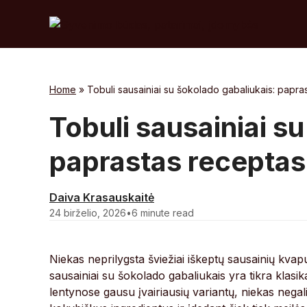
Skip
to
content
Home
»
Tobuli sausainiai su šokolado gabaliukais: papra
Tobuli sausainiai s
paprastas receptas
Daiva Krasauskaitė
24 birželio, 2026
•
6 minute read
Niekas neprilygsta šviežiai iškeptų sausainių kva
sausainiai su šokolado gabaliukais yra tikra klasik
lentynose gausu įvairiausių variantų, niekas negal