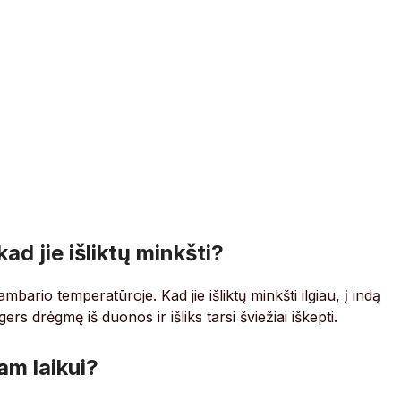
kad jie išliktų minkšti?
ario temperatūroje. Kad jie išliktų minkšti ilgiau, į indą
gers drėgmę iš duonos ir išliks tarsi šviežiai iškepti.
am laikui?