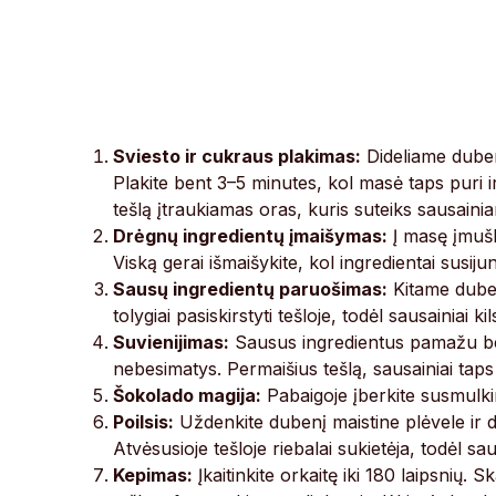
Sviesto ir cukraus plakimas:
Dideliame dubeny
Plakite bent 3–5 minutes, kol masė taps puri i
tešlą įtraukiamas oras, kuris suteiks sausain
Drėgnų ingredientų įmaišymas:
Į masę įmuški
Viską gerai išmaišykite, kol ingredientai susiju
Sausų ingredientų paruošimas:
Kitame duben
tolygiai pasiskirstyti tešloje, todėl sausainiai ki
Suvienijimas:
Sausus ingredientus pamažu berki
nebesimatys. Permaišius tešlą, sausainiai taps ki
Šokolado magija:
Pabaigoje įberkite susmulkint
Poilsis:
Uždenkite dubenį maistine plėvele ir d
Atvėsusioje tešloje riebalai sukietėja, todėl s
Kepimas:
Įkaitinkite orkaitę iki 180 laipsnių.