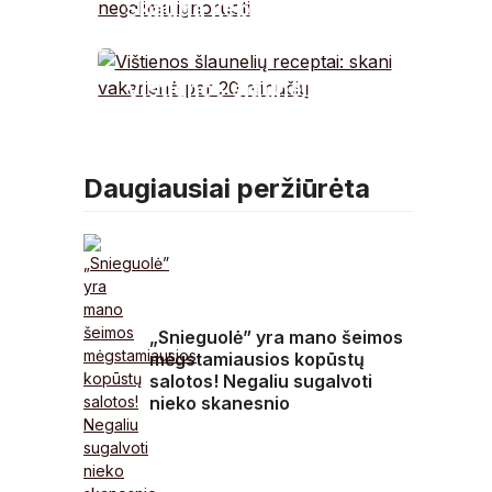
Skauda kepenis:
simptomai, kurių
negalima ignoruoti
Vištienos šlaunelių
receptai: skani
vakarienė per 20
minučių
Daugiausiai peržiūrėta
„Snieguolė” yra mano šeimos
mėgstamiausios kopūstų
salotos! Negaliu sugalvoti
nieko skanesnio