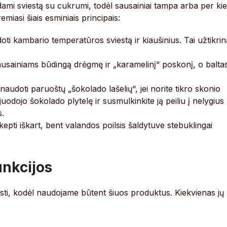
mi sviestą su cukrumi, todėl sausainiai tampa arba per kiet
miasi šiais esminiais principais:
ti kambario temperatūros sviestą ir kiaušinius. Tai užtikrin
usainiams būdingą drėgmę ir „karamelinį“ poskonį, o baltas
oti paruoštų „šokolado lašelių“, jei norite tikro skonio
uodojo šokolado plytelę ir susmulkinkite ją peiliu į nelygius
s.
epti iškart, bent valandos poilsis šaldytuve stebuklingai
unkcijos
ti, kodėl naudojame būtent šiuos produktus. Kiekvienas jų