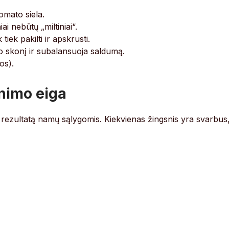
romato siela.
i nebūtų „miltiniai“.
tiek pakilti ir apskrusti.
o skonį ir subalansuoja saldumą.
os).
nimo eiga
o rezultatą namų sąlygomis. Kiekvienas žingsnis yra svarbus