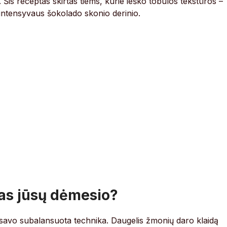
. Šis receptas skirtas tiems, kurie ieško tobulos tekstūros –
 intensyvaus šokolado skonio derinio.
tas jūsų dėmesio?
ų savo subalansuota technika. Daugelis žmonių daro klaidą