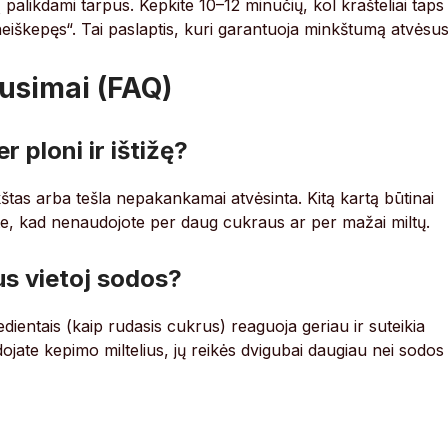
ą palikdami tarpus. Kepkite 10–12 minučių, kol krašteliai taps
„neiškepęs“. Tai paslaptis, kuri garantuoja minkštumą atvėsus
usimai (FAQ)
r ploni ir ištižę?
kštas arba tešla nepakankamai atvėsinta. Kitą kartą būtinai
inkite, kad nenaudojote per daug cukraus ar per mažai miltų.
us vietoj sodos?
dientais (kaip rudasis cukrus) reaguoja geriau ir suteikia
ojate kepimo miltelius, jų reikės dvigubai daugiau nei sodos