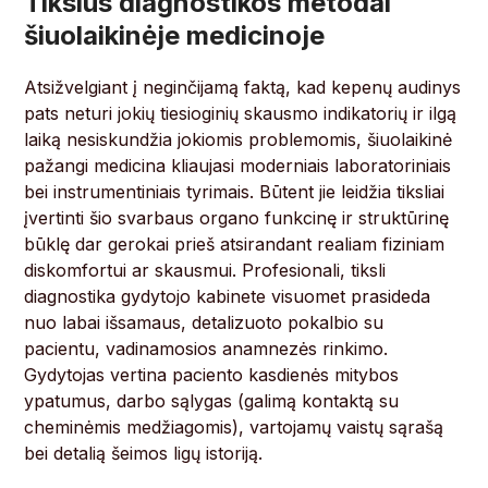
Tikslūs diagnostikos metodai
šiuolaikinėje medicinoje
Atsižvelgiant į neginčijamą faktą, kad kepenų audinys
pats neturi jokių tiesioginių skausmo indikatorių ir ilgą
laiką nesiskundžia jokiomis problemomis, šiuolaikinė
pažangi medicina kliaujasi moderniais laboratoriniais
bei instrumentiniais tyrimais. Būtent jie leidžia tiksliai
įvertinti šio svarbaus organo funkcinę ir struktūrinę
būklę dar gerokai prieš atsirandant realiam fiziniam
diskomfortui ar skausmui. Profesionali, tiksli
diagnostika gydytojo kabinete visuomet prasideda
nuo labai išsamaus, detalizuoto pokalbio su
pacientu, vadinamosios anamnezės rinkimo.
Gydytojas vertina paciento kasdienės mitybos
ypatumus, darbo sąlygas (galimą kontaktą su
cheminėmis medžiagomis), vartojamų vaistų sąrašą
bei detalią šeimos ligų istoriją.