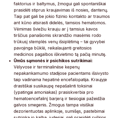
faktorius ir baltymus, žmogui gali spontaniškai
prasidėti stiprus kraujavimas iš nosies, dantenų.
Taip pat gali be jokio fizinio kontakto ar traumos
ant kūno atsirasti didelės, tamsios hematomos.
Vėmimas šviežiu krauju ar į tamsius kavos
tirščius panašiomis skrandžio masėmis rodo
trūkusį stemplės venų išsiplėtimą – tai gyvybei
pavojinga būklė, reikalaujanti greitosios
medicinos pagalbos iškvietimo tą pačią minutę.
Ūmūs sąmonės ir psichikos sutrikimai:
Vėlyvose ir terminalinėse kepenų
nepakankamumo stadijose pacientams išsivysto
taip vadinama hepatinė encefalopatija. Kraujyje
drastiškai susikaupę nepašalinti toksinai
(ypatingai amoniakas) prasiskverbia pro
hematoencefalinį barjerą ir tiesiogiai pažeidžia
galvos smegenis. Žmogus tampa visiškai
dezorientuotas aplinkoje, sumišęs, pastebimai
sutrinka jo kalba, judesiai, gali prasidėti ryškios