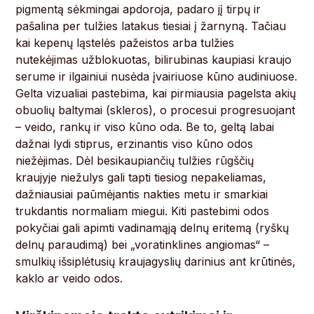
pigmentą sėkmingai apdoroja, padaro jį tirpų ir
pašalina per tulžies latakus tiesiai į žarnyną. Tačiau
kai kepenų ląstelės pažeistos arba tulžies
nutekėjimas užblokuotas, bilirubinas kaupiasi kraujo
serume ir ilgainiui nusėda įvairiuose kūno audiniuose.
Gelta vizualiai pastebima, kai pirmiausia pagelsta akių
obuolių baltymai (skleros), o procesui progresuojant
– veido, rankų ir viso kūno oda. Be to, geltą labai
dažnai lydi stiprus, erzinantis viso kūno odos
niežėjimas. Dėl besikaupiančių tulžies rūgščių
kraujyje niežulys gali tapti tiesiog nepakeliamas,
dažniausiai paūmėjantis nakties metu ir smarkiai
trukdantis normaliam miegui. Kiti pastebimi odos
pokyčiai gali apimti vadinamąją delnų eritemą (ryškų
delnų paraudimą) bei „voratinklines angiomas“ –
smulkių išsiplėtusių kraujagyslių darinius ant krūtinės,
kaklo ar veido odos.