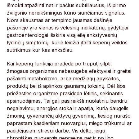
išmokti atpažinti net ir pačius subtiliausius, iš pirmo
žvilgsnio nereikšmingus kūno siunčiamus signalus.
Nors skausmas ar tempimo jausmas dešinėje
pašonėje yra vienas iš vėlesnių indikatorių, gydytojai
gastroenterologai išskiria visą eilę ankstyvesnių
lydinčių simptomų, kurie leidžia įtarti kepenų veiklos
sutrikimus kur kas anksčiau.
Kai kepenų funkcija pradeda po truputį silpti,
žmogaus organizmas nebesugeba efektyviai ir greitai
pašalinti metabolizmo, arba medžiagų apykaitos,
produktų bei iš aplinkos gaunamų toksinų. Dėl šios
priežasties organizme prasideda lėtinis, sekinantis
apsinuodijimas. Tai gali pasireikšti nuolatiniu bendru
negalavimu, energijos stoka ir apatija, kurią daugelis
žmonių, gyvenančių aktyvų gyvenimą, tiesiog nurašo
paprastam kasdieniam nuovargiui, miego trūkumui ar
padidėjusiam stresui darbe. Vis dėlto, jeigu
chroniškas nuovargis nepraeina net ir po ilgo