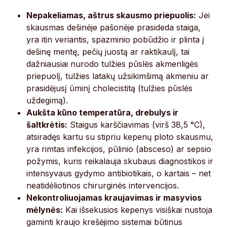
Nepakeliamas, aštrus skausmo priepuolis:
Jei
skausmas dešinėje pašonėje prasideda staiga,
yra itin veriantis, spazminio pobūdžio ir plinta į
dešinę mentę, pečių juostą ar raktikaulį, tai
dažniausiai nurodo tulžies pūslės akmenligės
priepuolį, tulžies latakų užsikimšimą akmeniu ar
prasidėjusį ūminį cholecistitą (tulžies pūslės
uždegimą).
Aukšta kūno temperatūra, drebulys ir
šaltkrėtis:
Staigus karščiavimas (virš 38,5 °C),
atsiradęs kartu su stipriu kepenų ploto skausmu,
yra rimtas infekcijos, pūlinio (absceso) ar sepsio
požymis, kuris reikalauja skubaus diagnostikos ir
intensyvaus gydymo antibiotikais, o kartais – net
neatidėliotinos chirurginės intervencijos.
Nekontroliuojamas kraujavimas ir masyvios
mėlynės:
Kai išsekusios kepenys visiškai nustoja
gaminti kraujo krešėjimo sistemai būtinus