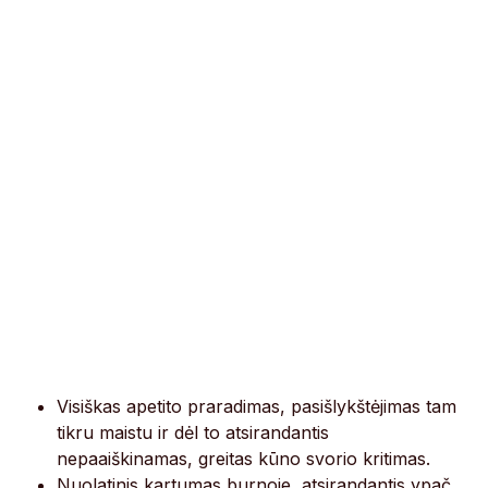
Visiškas apetito praradimas, pasišlykštėjimas tam
tikru maistu ir dėl to atsirandantis
nepaaiškinamas, greitas kūno svorio kritimas.
Nuolatinis kartumas burnoje, atsirandantis ypač