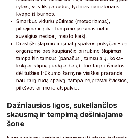
rytais, vos tik pabudus, lydimas nemalonaus
kvapo iš burnos.
Smarkus vidurių pūtimas (meteorizmas),
pilnėjimo ir pilvo tempimo jausmas net ir
suvalgius nedidelį maisto kiekį.
Drastiški šlapimo ir išmatų spalvos pokyčiai – dėl
organizme besikaupiančio bilirubino šlapimas
tampa itin tamsus (panašus į tamsų alų, koka-
kolą ar stiprią juodą arbatą), tuo tarpu išmatos
dėl tulžies trūkumo žarnyne visiškai praranda
natūralią rudą spalvą, tampa neįprastai šviesios,
pilkšvos ar molio atspalvio.
Dažniausios ligos, sukeliančios
skausmą ir tempimą dešiniajame
šone