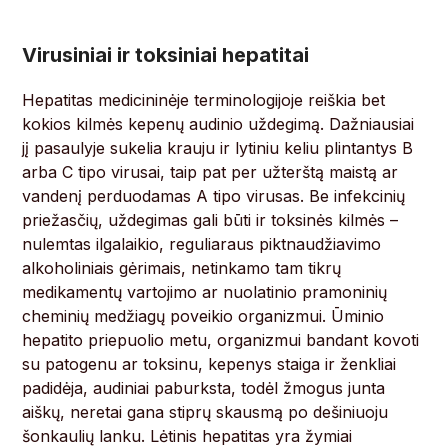
Virusiniai ir toksiniai hepatitai
Hepatitas medicininėje terminologijoje reiškia bet
kokios kilmės kepenų audinio uždegimą. Dažniausiai
jį pasaulyje sukelia krauju ir lytiniu keliu plintantys B
arba C tipo virusai, taip pat per užterštą maistą ar
vandenį perduodamas A tipo virusas. Be infekcinių
priežasčių, uždegimas gali būti ir toksinės kilmės –
nulemtas ilgalaikio, reguliaraus piktnaudžiavimo
alkoholiniais gėrimais, netinkamo tam tikrų
medikamentų vartojimo ar nuolatinio pramoninių
cheminių medžiagų poveikio organizmui. Ūminio
hepatito priepuolio metu, organizmui bandant kovoti
su patogenu ar toksinu, kepenys staiga ir ženkliai
padidėja, audiniai paburksta, todėl žmogus junta
aiškų, neretai gana stiprų skausmą po dešiniuoju
šonkaulių lanku. Lėtinis hepatitas yra žymiai