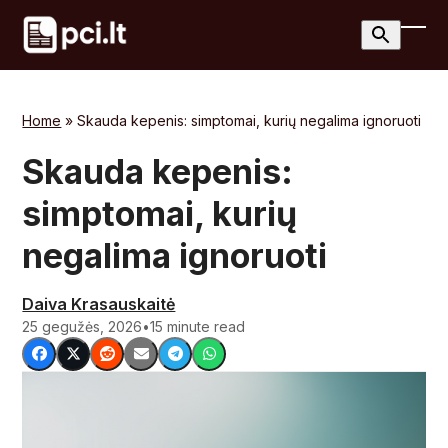
Skip
to
Ope
Clos
content
mobi
mobi
men
men
Home
»
Skauda kepenis: simptomai, kurių negalima ignoruoti
Skauda kepenis:
simptomai, kurių
negalima ignoruoti
Daiva Krasauskaitė
25 gegužės, 2026
•
15 minute read