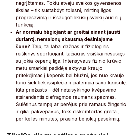
negrįžtamas. Tokiu atveju sveikos gyvensenos
tikslas – tik sustabdyti tolesnį, mirtiną ligos
progresavimą ir išsaugoti likusių sveikų audinių
funkciją.
Ar normalu bėgiojant ar greitai einant jausti
duriantį, nemalonų skausmą dešiniajame
šone?
Taip, tai labai dažnas ir fiziologinis
reiškinys sportuojant, tačiau jis visiškai nesusijęs
su jokia kepenų liga. Intensyvaus fizinio krūvio
metu smarkiai padidėja aktyvus kraujo
pritekėjimas į kepenis bei blužnį, jos nuo kraujo
tūrio šiek tiek išsiplečia ir patempia savo kapsulę.
Kita priežastis – dėl netaisyklingo kvėpavimo
atsirandantis diafragmos raumens spazmas.
Sulėtinus tempą ar perėjus prie ramaus žingsnio
ir giliai pakvėpavus, toks diskomfortas greitai,
per kelias minutes, praeina be jokių pasekmių.