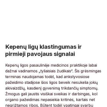
Kepenų ligų klastingumas ir
pirmieji pavojaus signalai
Kepenų ligos pasaulinėje medicinos praktikoje labai
dažnai vadinamos „tyliaisiais žudikais“. Šis grėsmingas
terminas naudojamas todėl, kad ankstyvosiose
pažeidimo stadijose šios ligos beveik nesukelia jokių
akivaizdžių, kasdienį gyvenimą trikdančių simptomų.
Žmogus gali jaustis visiškai sveikas ir darbingas, kol
organo pažeidimas nepasiekia kritinės, kartais net
negrįžtamos ribos. Būtent todėl ypatingai svarbu