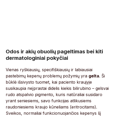
Odos ir akių obuolių pageltimas bei kiti
dermatologiniai pokyčiai
Vienas ryškiausių, specifiškiausių ir labiausiai
pastebimų kepenų problemų požymių yra
gelta
. Ši
būklė išsivysto tuomet, kai paciento kraujyje
susikaupia neįprastai didelis kiekis bilirubino – gelsvai
rudo atspalvio pigmento, kuris natūraliai susidaro
yrant seniesiems, savo funkcijas atlikusiems
raudoniesiems kraujo kūneliams (eritrocitams).
Sveikos, normaliai funkcionuojančios kepenys šį