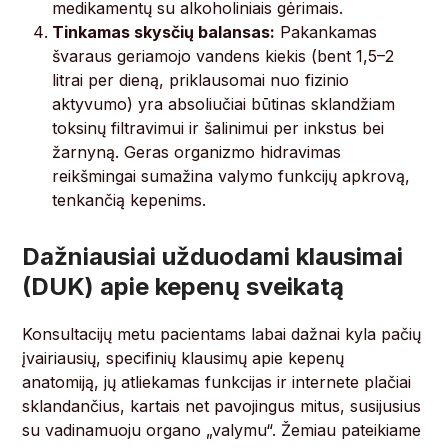
medikamentų su alkoholiniais gėrimais.
Tinkamas skysčių balansas:
Pakankamas
švaraus geriamojo vandens kiekis (bent 1,5–2
litrai per dieną, priklausomai nuo fizinio
aktyvumo) yra absoliučiai būtinas sklandžiam
toksinų filtravimui ir šalinimui per inkstus bei
žarnyną. Geras organizmo hidravimas
reikšmingai sumažina valymo funkcijų apkrovą,
tenkančią kepenims.
Dažniausiai užduodami klausimai
(DUK) apie kepenų sveikatą
Konsultacijų metu pacientams labai dažnai kyla pačių
įvairiausių, specifinių klausimų apie kepenų
anatomiją, jų atliekamas funkcijas ir internete plačiai
sklandančius, kartais net pavojingus mitus, susijusius
su vadinamuoju organo „valymu“. Žemiau pateikiame