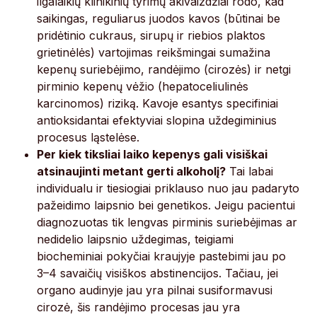
ilgalaikių klinikinių tyrimų akivaizdžiai rodo, kad
saikingas, reguliarus juodos kavos (būtinai be
pridėtinio cukraus, sirupų ir riebios plaktos
grietinėlės) vartojimas reikšmingai sumažina
kepenų suriebėjimo, randėjimo (cirozės) ir netgi
pirminio kepenų vėžio (hepatoceliulinės
karcinomos) riziką. Kavoje esantys specifiniai
antioksidantai efektyviai slopina uždegiminius
procesus ląstelėse.
Per kiek tiksliai laiko kepenys gali visiškai
atsinaujinti metant gerti alkoholį?
Tai labai
individualu ir tiesiogiai priklauso nuo jau padaryto
pažeidimo laipsnio bei genetikos. Jeigu pacientui
diagnozuotas tik lengvas pirminis suriebėjimas ar
nedidelio laipsnio uždegimas, teigiami
biocheminiai pokyčiai kraujyje pastebimi jau po
3–4 savaičių visiškos abstinencijos. Tačiau, jei
organo audinyje jau yra pilnai susiformavusi
cirozė, šis randėjimo procesas jau yra