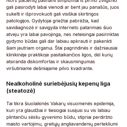
Nors pacientų patiriami simptomai iš pirmo žvilgsnio
gali pasirodyti labai vienodi ar bent jau panašūs, juos
sukelti ir išprovokuoti gali visiškai skirtingos
patologijos. Gydytojai griežtai pabrėžia, kad
savidiagnozė ir savigyda interneto patarimais šiuo
atveju yra labai pavojinga, nes neteisingai pasirinktas
gydymo būdas gali dar labiau apkrauti ir pakenkti
šiam jautriam organui. Štai pagrindinės ir dažniausiai
klinikinėje praktikoje pasitaikančios ligos, dėl kurių
atsiranda diskomfortas ir skausmingumas
viršutiniame dešiniajame pilvo kvadrante.
Nealkoholinė suriebėjusių kepenų liga
(steatozė)
Tai tikra šiuolaikinės Vakarų visuomenės epidemija,
kuri yra glaudžiai ir tiesiogiai susijusi su vis labiau
plintančiu sėsliu gyvenimo būdu, stipriai perdirbto
maisto vartojimu, greitųjų angliavandenių pertekliumi