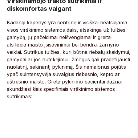
Virškinamojo trakto sutrikimai ir
diskomfortas valgant
Kadangi kepenys yra centrinė ir visiškai neatsiejama
visos virškinimo sistemos dalis, atsakinga už tulžies
gamybą, jų pažeidimai neišvengiamai ir greitai
atsiliepia maisto įsisavinimui bei bendrai žarnyno
veiklai. Sutrikus tulžies, kuri būtina riebalų skaidymui,
gamybai ar jos nutekėjimui, žmogus gali pradėti jausti
nuolatinį, sekinantį pykinimą. Šis nemalonus pojūtis
ypač suintensyvėja suvalgius riebesnio, kepto ar
aštresnio maisto. Greta pykinimo pacientai dažnai
skundžiasi šiais specifiniais virškinimo sistemos
sutrikimais: