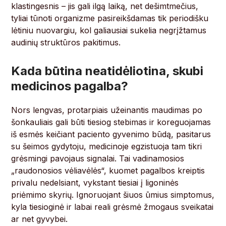
klastingesnis – jis gali ilgą laiką, net dešimtmečius,
tyliai tūnoti organizme pasireikšdamas tik periodišku
lėtiniu nuovargiu, kol galiausiai sukelia negrįžtamus
audinių struktūros pakitimus.
Kada būtina neatidėliotina, skubi
medicinos pagalba?
Nors lengvas, protarpiais užeinantis maudimas po
šonkauliais gali būti tiesiog stebimas ir koreguojamas
iš esmės keičiant paciento gyvenimo būdą, pasitarus
su šeimos gydytoju, medicinoje egzistuoja tam tikri
grėsmingi pavojaus signalai. Tai vadinamosios
„raudonosios vėliavėlės“, kuomet pagalbos kreiptis
privalu nedelsiant, vykstant tiesiai į ligoninės
priėmimo skyrių. Ignoruojant šiuos ūmius simptomus,
kyla tiesioginė ir labai reali grėsmė žmogaus sveikatai
ar net gyvybei.