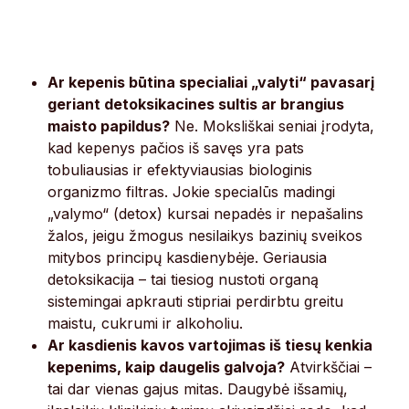
Ar kepenis būtina specialiai „valyti“ pavasarį
geriant detoksikacines sultis ar brangius
maisto papildus?
Ne. Moksliškai seniai įrodyta,
kad kepenys pačios iš savęs yra pats
tobuliausias ir efektyviausias biologinis
organizmo filtras. Jokie specialūs madingi
„valymo“ (detox) kursai nepadės ir nepašalins
žalos, jeigu žmogus nesilaikys bazinių sveikos
mitybos principų kasdienybėje. Geriausia
detoksikacija – tai tiesiog nustoti organą
sistemingai apkrauti stipriai perdirbtu greitu
maistu, cukrumi ir alkoholiu.
Ar kasdienis kavos vartojimas iš tiesų kenkia
kepenims, kaip daugelis galvoja?
Atvirkščiai –
tai dar vienas gajus mitas. Daugybė išsamių,