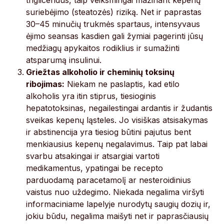
trigliceridus, taip veiksmingai mažinant kepenų
suriebėjimo (steatozės) riziką. Net ir paprastas
30–45 minučių trukmės spartaus, intensyvaus
ėjimo seansas kasdien gali žymiai pagerinti jūsų
medžiagų apykaitos rodiklius ir sumažinti
atsparumą insulinui.
Griežtas alkoholio ir cheminių toksinų
ribojimas:
Niekam ne paslaptis, kad etilo
alkoholis yra itin stiprus, tiesioginis
hepatotoksinas, negailestingai ardantis ir žudantis
sveikas kepenų ląsteles. Jo visiškas atsisakymas
ir abstinencija yra tiesiog būtini pajutus bent
menkiausius kepenų negalavimus. Taip pat labai
svarbu atsakingai ir atsargiai vartoti
medikamentus, ypatingai be recepto
parduodamą paracetamolį ar nesteroidinius
vaistus nuo uždegimo. Niekada negalima viršyti
informaciniame lapelyje nurodytų saugių dozių ir,
jokiu būdu, negalima maišyti net ir paprasčiausių