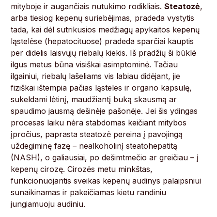
mityboje ir augančiais nutukimo rodikliais.
Steatozė
,
arba tiesiog kepenų suriebėjimas, pradeda vystytis
tada, kai dėl sutrikusios medžiagų apykaitos kepenų
ląstelėse (hepatocituose) pradeda sparčiai kauptis
per didelis laisvųjų riebalų kiekis. Iš pradžių ši būklė
ilgus metus būna visiškai asimptominė. Tačiau
ilgainiui, riebalų lašeliams vis labiau didėjant, jie
fiziškai ištempia pačias ląsteles ir organo kapsulę,
sukeldami lėtinį, maudžiantį buką skausmą ar
spaudimo jausmą dešinėje pašonėje. Jei šis ydingas
procesas laiku nėra stabdomas keičiant mitybos
įpročius, paprasta steatozė pereina į pavojingą
uždegiminę fazę – nealkoholinį steatohepatitą
(NASH), o galiausiai, po dešimtmečio ar greičiau – į
kepenų cirozę. Cirozės metu minkštas,
funkcionuojantis sveikas kepenų audinys palaipsniui
sunaikinamas ir pakeičiamas kietu randiniu
jungiamuoju audiniu.