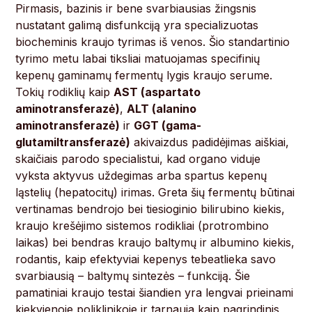
Pirmasis, bazinis ir bene svarbiausias žingsnis
nustatant galimą disfunkciją yra specializuotas
biocheminis kraujo tyrimas iš venos. Šio standartinio
tyrimo metu labai tiksliai matuojamas specifinių
kepenų gaminamų fermentų lygis kraujo serume.
Tokių rodiklių kaip
AST (aspartato
aminotransferazė)
,
ALT (alanino
aminotransferazė)
ir
GGT (gama-
glutamiltransferazė)
akivaizdus padidėjimas aiškiai,
skaičiais parodo specialistui, kad organo viduje
vyksta aktyvus uždegimas arba spartus kepenų
ląstelių (hepatocitų) irimas. Greta šių fermentų būtinai
vertinamas bendrojo bei tiesioginio bilirubino kiekis,
kraujo krešėjimo sistemos rodikliai (protrombino
laikas) bei bendras kraujo baltymų ir albumino kiekis,
rodantis, kaip efektyviai kepenys tebeatlieka savo
svarbiausią – baltymų sintezės – funkciją. Šie
pamatiniai kraujo testai šiandien yra lengvai prieinami
kiekvienoje poliklinikoje ir tarnauja kaip pagrindinis,