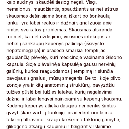
kaip audinys, skaudėti tiesiog negali. Visgi,
nemalonus, maudžiantis, spaudžiantis ar net aštrus
skausmas dešiniajame šone, iškart po šonkaulių
lanku, yra labai realus ir dažnai signalizuoja apie
rimtas sveikatos problemas. Skausmas atsiranda
tuomet, kai dėl uždegimo, virusinės infekcijos ar
riebalų sankaupų kepenys padidėja (išsivysto
hepatomegalija) ir pradeda smarkiai tempti jas
gaubiančią plėvelę, kuri medicinoje vadinama Glisono
kapsule. Šioje plėvelinėje kapsulėje gausu nervinių
galūnių, kurios reaguodamos į tempimą ir siunčia
pavojaus signalus į mūsų smegenis. Be to, šioje pilvo
zonoje yra ir kitų anatominių struktūrų, pavyzdžiui,
tulžies pūslė bei tulžies latakai, kurių negalavimai
dažnai ir labai lengvai painiojami su kepenų skausmu.
Kadangi kepenys atlieka daugiau nei penkis šimtus
gyvybiškai svarbių funkcijų, pradedant nuolatiniu
toksinų filtravimu, kraujo krešėjimo faktorių gamyba,
glikogeno atsargų kaupimu ir baigiant virškinimo