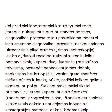
Jei pradiniai laboratoriniai kraujo tyrimai rodo
įtartinus nukrypimus nuo nustatytos normos,
diagnostikos procese toliau pasitelkiama moderni
instrumentinė diagnostika. Įprastinis, neskausmingas
ultragarsinis pilvo ertmės tyrimas (echoskopija)
leidžia gydytojui radiologui vizualiai, realiu laiku
pamatyti tikslų kepenų dydį, įvertinti jų struktūros
tolygumą, pastebėti nepageidaujamas riebalų
sankaupas bei kruopščiai įvertinti greta esančios
tulžies pūslės ir latakų būklę, atidžiai ieškant galimų
akmenų ar polipų. Siekiant maksimaliai tiksliai
nustatyti ir įvertinti kepenų audinio fibrozės
(randėjimo) progresijos laipsnį, šiandien geriausiose
klinikose vis dažniau naudojamas inovacinis
elastografijos metodas, dažnai žinomas kaip