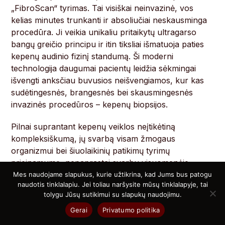
„FibroScan“ tyrimas. Tai visiškai neinvazinė, vos
kelias minutes trunkanti ir absoliučiai neskausminga
procedūra. Ji veikia unikaliu pritaikytų ultragarso
bangų greičio principu ir itin tiksliai išmatuoja paties
kepenų audinio fizinį standumą. Ši moderni
technologija daugumai pacientų leidžia sėkmingai
išvengti anksčiau buvusios neišvengiamos, kur kas
sudėtingesnės, brangesnės bei skausmingesnės
invazinės procedūros – kepenų biopsijos.
Pilnai suprantant kepenų veiklos neįtikėtiną
kompleksiškumą, jų svarbą visam žmogaus
organizmui bei šiuolaikinių patikimų tyrimų
prieinamumą, nepaprastai svarbu visuomenėje
nuolat pabrėžti asmeninio profilaktinio tikrinimosi
Mes naudojame slapukus, kurie užtikrina, kad Jums bus patogu
naudotis tinklalapiu. Jei toliau naršysite mūsų tinklalapyje, tai
reikšmę. Reguliarus ir atsakingas kraujo tyrimų
tolygu Jūsų sutikimui su slapukų naudojimu.
atlikimas bent vieną kartą per metus, net ir neturint
Gerai
Privatumo politika
visiškai jokių pastebimų nusiskundimų ar nerimą
keliančių simptomų, leidžia patikimai pastebėti