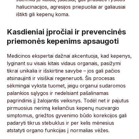
haliucinacijos, agresijos priepuoliai ar galiausiai
ištikti gili kepenų koma.
Kasdieniai įpročiai ir prevencinės
priemonės kepenims apsaugoti
Medicinos ekspertai dažnai akcentuoja, kad kepenys,
lyginant su visais kitais vidaus organais, pasižymi
tikrai unikalia ir išskirtine savybe – jos gali pačios
atsinaujinti ir visiškai regeneruoti. Šis procesas
sėkmingai vyksta tuomet, jeigu organui sudaromos
palankios sąlygos ir nedelsiant pašalinamas
pagrindinis jį žalojantis veiksnys. Todėl net ir pajutus
pirmuosius nerimą keliančius kepenų nuovargio
simptomus, griežtos gyvenimo būdo korekcijos gali
padaryti tikrus stebuklus ir per kelis mėnesius
atstatyti organo funkcijas į normalias vėžes.