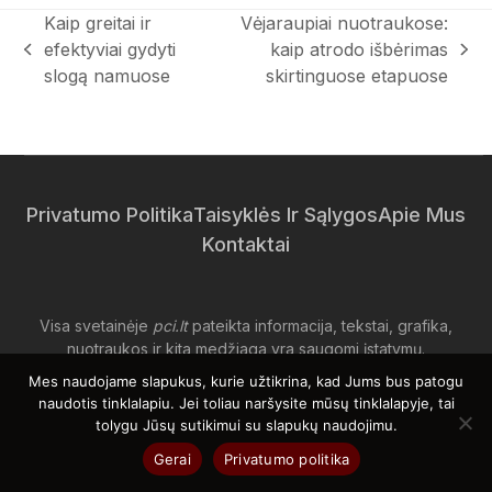
Kaip greitai ir
Vėjaraupiai nuotraukose:
efektyviai gydyti
kaip atrodo išbėrimas
previous
next
slogą namuose
skirtinguose etapuose
post:
post:
Privatumo Politika
Taisyklės Ir Sąlygos
Apie Mus
Kontaktai
Visa svetainėje
pci.lt
pateikta informacija, tekstai, grafika,
nuotraukos ir kita medžiaga yra saugomi įstatymų.
Draudžiama bet kokiu būdu kopijuoti, dauginti, platinti ar
Mes naudojame slapukus, kurie užtikrina, kad Jums bus patogu
kitaip naudoti svetainės turinį be išankstinio raštiško
pci.lt
naudotis tinklalapiu. Jei toliau naršysite mūsų tinklalapyje, tai
savininkų sutikimo.
tolygu Jūsų sutikimui su slapukų naudojimu.
Gerai
Privatumo politika
Bet koks neteisėtas naudojimas bus laikomas autorių teisių
pažeidimu.