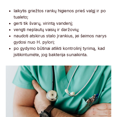
laikytis griežtos rankų higienos prieš valgį ir po
tualeto;
gerti tik švarų, virintą vandenį;
vengti neplautų vaisių ir daržovių;
naudoti atskirus stalo įrankius, jei šeimos narys
gydosi nuo H. pylori;
po gydymo būtinai atlikti kontrolinį tyrimą, kad
įsitikintumėte, jog bakterija sunaikinta.