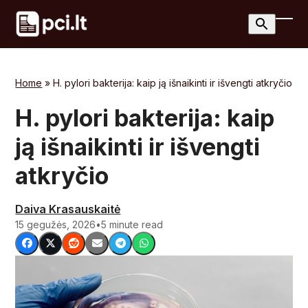
Skip
to
Ope
Clos
content
mobi
mobi
men
men
Home
»
H. pylori bakterija: kaip ją išnaikinti ir išvengti atkryčio
H. pylori bakterija: kaip
ją išnaikinti ir išvengti
atkryčio
Daiva Krasauskaitė
15 gegužės, 2026
•
5 minute read