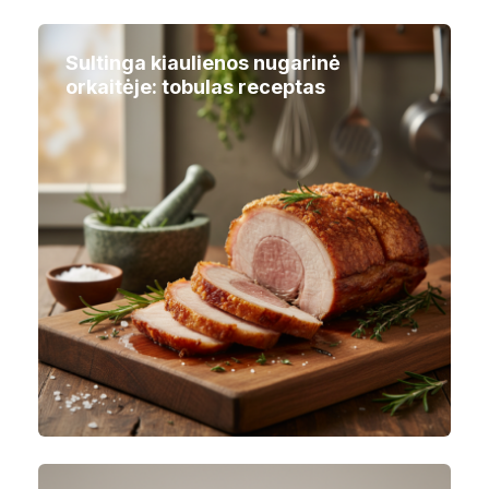
Sultinga kiaulienos nugarinė
orkaitėje: tobulas receptas