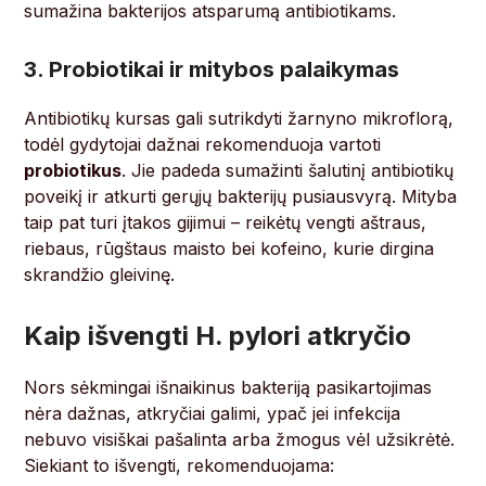
sumažina bakterijos atsparumą antibiotikams.
3. Probiotikai ir mitybos palaikymas
Antibiotikų kursas gali sutrikdyti žarnyno mikroflorą,
todėl gydytojai dažnai rekomenduoja vartoti
probiotikus
. Jie padeda sumažinti šalutinį antibiotikų
poveikį ir atkurti gerųjų bakterijų pusiausvyrą. Mityba
taip pat turi įtakos gijimui – reikėtų vengti aštraus,
riebaus, rūgštaus maisto bei kofeino, kurie dirgina
skrandžio gleivinę.
Kaip išvengti H. pylori atkryčio
Nors sėkmingai išnaikinus bakteriją pasikartojimas
nėra dažnas, atkryčiai galimi, ypač jei infekcija
nebuvo visiškai pašalinta arba žmogus vėl užsikrėtė.
Siekiant to išvengti, rekomenduojama: