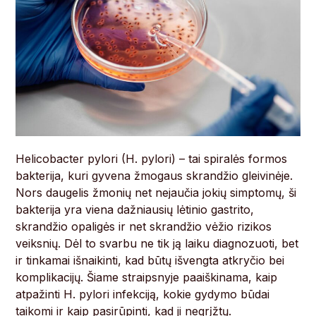
Helicobacter pylori (H. pylori) – tai spiralės formos
bakterija, kuri gyvena žmogaus skrandžio gleivinėje.
Nors daugelis žmonių net nejaučia jokių simptomų, ši
bakterija yra viena dažniausių lėtinio gastrito,
skrandžio opaligės ir net skrandžio vėžio rizikos
veiksnių. Dėl to svarbu ne tik ją laiku diagnozuoti, bet
ir tinkamai išnaikinti, kad būtų išvengta atkryčio bei
komplikacijų. Šiame straipsnyje paaiškinama, kaip
atpažinti H. pylori infekciją, kokie gydymo būdai
taikomi ir kaip pasirūpinti, kad ji negrįžtų.