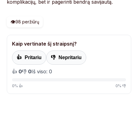
komplikacijų, bet ir pagerinti bendrą savijautą.
👁️
98 peržiūrų
Kaip vertinate šį straipsnį?
👍
Pritariu
👎
Nepritariu
👍
0
👎
0
Iš viso: 0
0% 👍
0% 👎