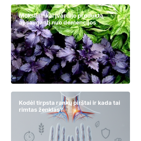
Mokslininkai įvardijo produktą,
apsaugantį nuo demencijos
Kodėl tirpsta rankų pirštai ir kada tai
rimtas ženklas?