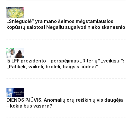
„Snieguolė” yra mano šeimos mėgstamiausios
kopūstų salotos! Negaliu sugalvoti nieko skanesnio
Iš LFF prezidento – perspėjimas „Riterių“ „veikėjui“:
„Patikėk, vaikeli, broleli, baigsis liūdnai“
DIENOS PJŪVIS. Anomalių orų reiškinių vis daugėja
– kokia bus vasara?