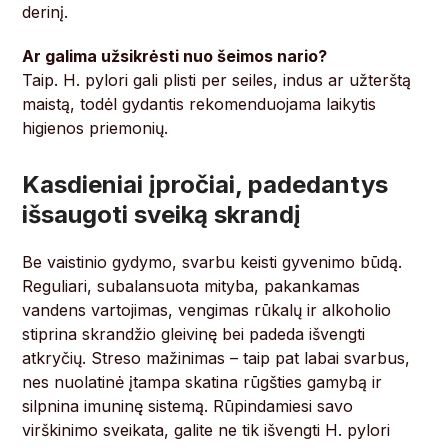
derinį.
Ar galima užsikrėsti nuo šeimos nario?
Taip. H. pylori gali plisti per seiles, indus ar užterštą
maistą, todėl gydantis rekomenduojama laikytis
higienos priemonių.
Kasdieniai įpročiai, padedantys
išsaugoti sveiką skrandį
Be vaistinio gydymo, svarbu keisti gyvenimo būdą.
Reguliari, subalansuota mityba, pakankamas
vandens vartojimas, vengimas rūkalų ir alkoholio
stiprina skrandžio gleivinę bei padeda išvengti
atkryčių. Streso mažinimas – taip pat labai svarbus,
nes nuolatinė įtampa skatina rūgšties gamybą ir
silpnina imuninę sistemą. Rūpindamiesi savo
virškinimo sveikata, galite ne tik išvengti H. pylori