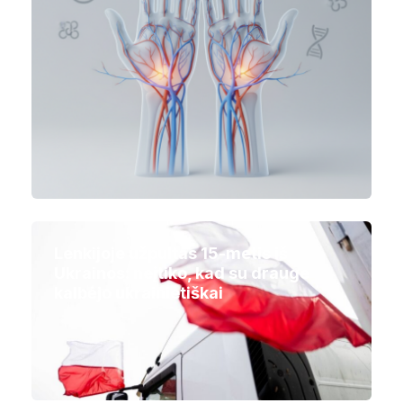
Lenkijoje užpultas 15-metis iš
Ukrainos: neįtiko, kad su drauge
kalbėjo ukrainietiškai