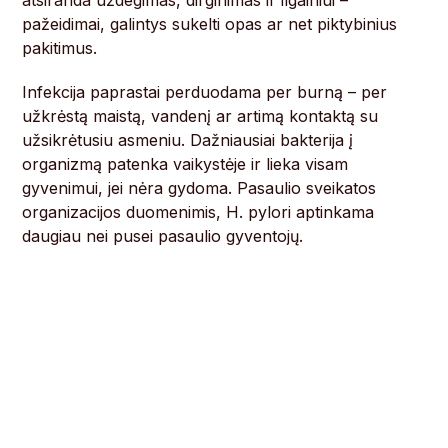
atsiranda uždegimas, dirginimas ir ilgainiui –
pažeidimai, galintys sukelti opas ar net piktybinius
pakitimus.
Infekcija paprastai perduodama per burną – per
užkrėstą maistą, vandenį ar artimą kontaktą su
užsikrėtusiu asmeniu. Dažniausiai bakterija į
organizmą patenka vaikystėje ir lieka visam
gyvenimui, jei nėra gydoma. Pasaulio sveikatos
organizacijos duomenimis, H. pylori aptinkama
daugiau nei pusei pasaulio gyventojų.