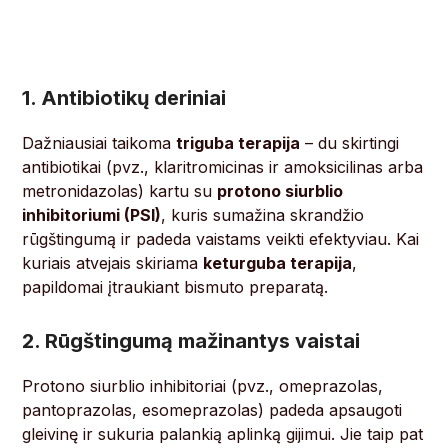
1. Antibiotikų deriniai
Dažniausiai taikoma
triguba terapija
– du skirtingi
antibiotikai (pvz., klaritromicinas ir amoksicilinas arba
metronidazolas) kartu su
protono siurblio
inhibitoriumi (PSI)
, kuris sumažina skrandžio
rūgštingumą ir padeda vaistams veikti efektyviau. Kai
kuriais atvejais skiriama
keturguba terapija
,
papildomai įtraukiant bismuto preparatą.
2. Rūgštingumą mažinantys vaistai
Protono siurblio inhibitoriai (pvz., omeprazolas,
pantoprazolas, esomeprazolas) padeda apsaugoti
gleivinę ir sukuria palankią aplinką gijimui. Jie taip pat