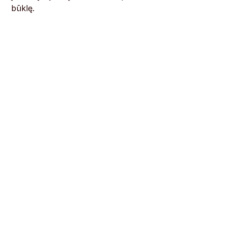
būklę.