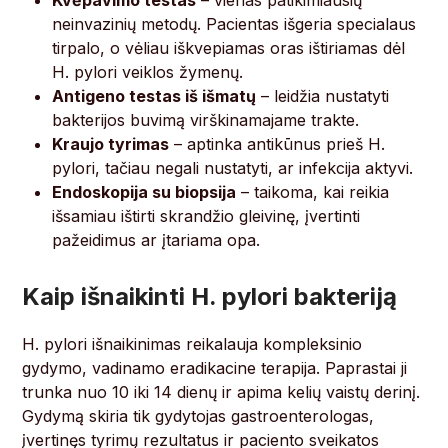
Kvėpavimo testas
– vienas patikimiausių
neinvazinių metodų. Pacientas išgeria specialaus
tirpalo, o vėliau iškvepiamas oras ištiriamas dėl
H. pylori veiklos žymenų.
Antigeno testas iš išmatų
– leidžia nustatyti
bakterijos buvimą virškinamajame trakte.
Kraujo tyrimas
– aptinka antikūnus prieš H.
pylori, tačiau negali nustatyti, ar infekcija aktyvi.
Endoskopija su biopsija
– taikoma, kai reikia
išsamiau ištirti skrandžio gleivinę, įvertinti
pažeidimus ar įtariama opa.
Kaip išnaikinti H. pylori bakteriją
H. pylori išnaikinimas reikalauja kompleksinio
gydymo, vadinamo eradikacine terapija. Paprastai ji
trunka nuo 10 iki 14 dienų ir apima kelių vaistų derinį.
Gydymą skiria tik gydytojas gastroenterologas,
įvertinęs tyrimų rezultatus ir paciento sveikatos