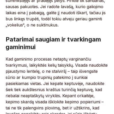
suminkštėjęs ar pradėjęs pelyti. Pirkite tik sandarias,
sausas pakuotes. Jei radote lavašą, kurio galiojimo
laikas eina į pabaigą, galite jį naudoti iškart, tačiau jis
bus linkęs trupėti, todėl tokiu atveju geriau gaminti
„vokelius“, o ne suktinukus.
Patarimai saugiam ir tvarkingam
gaminimui
Kad gaminimo procesas netaptų varginančiu
tvarkymusi, laikykitės kelių taisyklių. Visada naudokite
pjaustymo lentelę, o ne stalviršį – taip išvengsite
sūrio ar kumpio trupinių patekimo į sunkiai
pasiekiamas vietas. Jei kepate keptuvėje, naudokite
šiek tiek aukštesnius kraštus turinčią keptuvę, kad
riebalai neaptaškytų viryklės. Kepant orkaitėje,
kepimo skardą visada išklokite kepimo popieriumi –
tai ne tik palengvins plovimą, bet ir užtikrins, kad