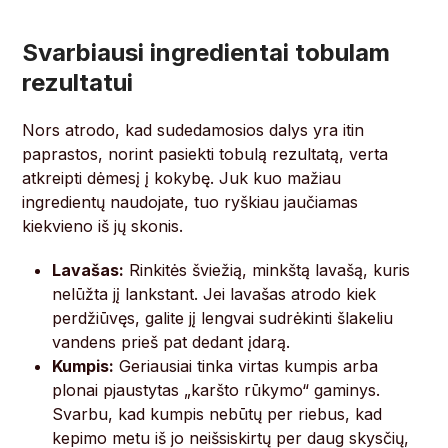
Svarbiausi ingredientai tobulam
rezultatui
Nors atrodo, kad sudedamosios dalys yra itin
paprastos, norint pasiekti tobulą rezultatą, verta
atkreipti dėmesį į kokybę. Juk kuo mažiau
ingredientų naudojate, tuo ryškiau jaučiamas
kiekvieno iš jų skonis.
Lavašas:
Rinkitės šviežią, minkštą lavašą, kuris
nelūžta jį lankstant. Jei lavašas atrodo kiek
perdžiūvęs, galite jį lengvai sudrėkinti šlakeliu
vandens prieš pat dedant įdarą.
Kumpis:
Geriausiai tinka virtas kumpis arba
plonai pjaustytas „karšto rūkymo“ gaminys.
Svarbu, kad kumpis nebūtų per riebus, kad
kepimo metu iš jo neišsiskirtų per daug skysčių,