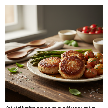
Kotletai karšto oro gruzdintuvėje: paslaptys