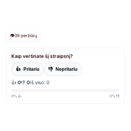
👁️
39 peržiūrų
Kaip vertinate šį straipsnį?
👍
Pritariu
👎
Nepritariu
👍
0
👎
0
Iš viso: 0
0% 👍
0% 👎