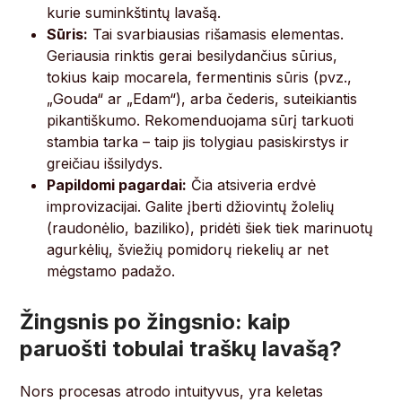
kurie suminkštintų lavašą.
Sūris:
Tai svarbiausias rišamasis elementas.
Geriausia rinktis gerai besilydančius sūrius,
tokius kaip mocarela, fermentinis sūris (pvz.,
„Gouda“ ar „Edam“), arba čederis, suteikiantis
pikantiškumo. Rekomenduojama sūrį tarkuoti
stambia tarka – taip jis tolygiau pasiskirstys ir
greičiau išsilydys.
Papildomi pagardai:
Čia atsiveria erdvė
improvizacijai. Galite įberti džiovintų žolelių
(raudonėlio, baziliko), pridėti šiek tiek marinuotų
agurkėlių, šviežių pomidorų riekelių ar net
mėgstamo padažo.
Žingsnis po žingsnio: kaip
paruošti tobulai traškų lavašą?
Nors procesas atrodo intuityvus, yra keletas