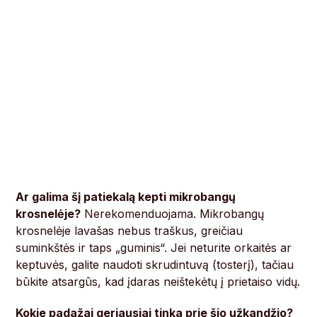
Ar galima šį patiekalą kepti mikrobangų
krosnelėje?
Nerekomenduojama. Mikrobangų
krosnelėje lavašas nebus traškus, greičiau
suminkštės ir taps „guminis“. Jei neturite orkaitės ar
keptuvės, galite naudoti skrudintuvą (tosterį), tačiau
būkite atsargūs, kad įdaras neištekėtų į prietaiso vidų.
Kokie padažai geriausiai tinka prie šio užkandžio?