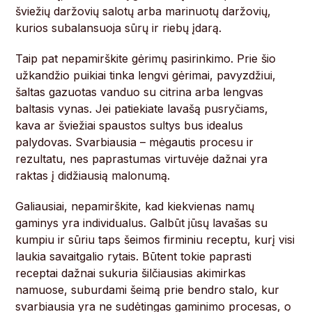
šviežių daržovių salotų arba marinuotų daržovių,
kurios subalansuoja sūrų ir riebų įdarą.
Taip pat nepamirškite gėrimų pasirinkimo. Prie šio
užkandžio puikiai tinka lengvi gėrimai, pavyzdžiui,
šaltas gazuotas vanduo su citrina arba lengvas
baltasis vynas. Jei patiekiate lavašą pusryčiams,
kava ar šviežiai spaustos sultys bus idealus
palydovas. Svarbiausia – mėgautis procesu ir
rezultatu, nes paprastumas virtuvėje dažnai yra
raktas į didžiausią malonumą.
Galiausiai, nepamirškite, kad kiekvienas namų
gaminys yra individualus. Galbūt jūsų lavašas su
kumpiu ir sūriu taps šeimos firminiu receptu, kurį visi
laukia savaitgalio rytais. Būtent tokie paprasti
receptai dažnai sukuria šilčiausias akimirkas
namuose, suburdami šeimą prie bendro stalo, kur
svarbiausia yra ne sudėtingas gaminimo procesas, o