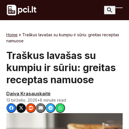
Skip
to
Ope
Clos
content
mobi
mobi
men
men
Home
»
Traškus lavašas su kumpiu ir sūriu: greitas receptas
namuose
Traškus lavašas su
kumpiu ir sūriu: greitas
receptas namuose
Daiva Krasauskaitė
13 birželio, 2026
•
8 minute read