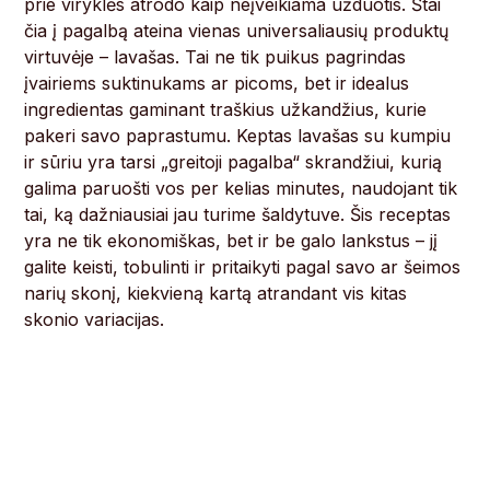
prie viryklės atrodo kaip neįveikiama užduotis. Štai
čia į pagalbą ateina vienas universaliausių produktų
virtuvėje – lavašas. Tai ne tik puikus pagrindas
įvairiems suktinukams ar picoms, bet ir idealus
ingredientas gaminant traškius užkandžius, kurie
pakeri savo paprastumu. Keptas lavašas su kumpiu
ir sūriu yra tarsi „greitoji pagalba“ skrandžiui, kurią
galima paruošti vos per kelias minutes, naudojant tik
tai, ką dažniausiai jau turime šaldytuve. Šis receptas
yra ne tik ekonomiškas, bet ir be galo lankstus – jį
galite keisti, tobulinti ir pritaikyti pagal savo ar šeimos
narių skonį, kiekvieną kartą atrandant vis kitas
skonio variacijas.