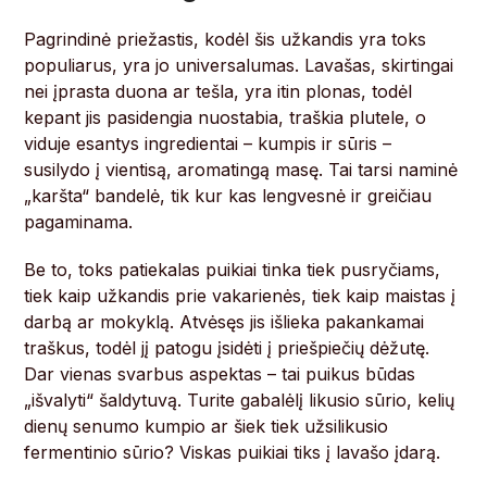
Pagrindinė priežastis, kodėl šis užkandis yra toks
populiarus, yra jo universalumas. Lavašas, skirtingai
nei įprasta duona ar tešla, yra itin plonas, todėl
kepant jis pasidengia nuostabia, traškia plutele, o
viduje esantys ingredientai – kumpis ir sūris –
susilydo į vientisą, aromatingą masę. Tai tarsi naminė
„karšta“ bandelė, tik kur kas lengvesnė ir greičiau
pagaminama.
Be to, toks patiekalas puikiai tinka tiek pusryčiams,
tiek kaip užkandis prie vakarienės, tiek kaip maistas į
darbą ar mokyklą. Atvėsęs jis išlieka pakankamai
traškus, todėl jį patogu įsidėti į priešpiečių dėžutę.
Dar vienas svarbus aspektas – tai puikus būdas
„išvalyti“ šaldytuvą. Turite gabalėlį likusio sūrio, kelių
dienų senumo kumpio ar šiek tiek užsilikusio
fermentinio sūrio? Viskas puikiai tiks į lavašo įdarą.