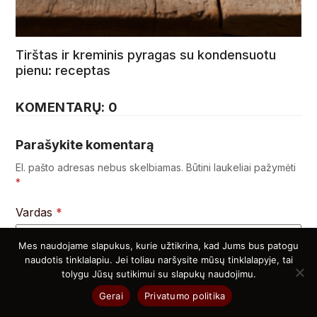
Tirštas ir kreminis pyragas su kondensuotu
pienu: receptas
KOMENTARŲ: 0
Parašykite komentarą
El. pašto adresas nebus skelbiamas.
Būtini laukeliai pažymėti
*
Vardas
*
Mes naudojame slapukus, kurie užtikrina, kad Jums bus patogu
naudotis tinklalapiu. Jei toliau naršysite mūsų tinklalapyje, tai
El. pašto adresas
*
tolygu Jūsų sutikimui su slapukų naudojimu.
Gerai
Privatumo politika