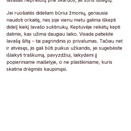
lavašas neprikibtų prie skardos, jei sūris išbėgtų.
Jei ruošiatės dideliam būriui žmonių, geriausia
naudoti orkaitę, nes joje vienu metu galima iškepti
didelį kiekį lavašo suktinukų. Keptuvėje reikėtų kepti
dalimis, kas užima daugiau laiko. Visada patiekite
lavašą šiltą – tai pagrindinis jo privalumas. Tačiau net
ir atvėsęs, jis gali būti puikus užkandis, jei sugebėsite
išlaikyti traškumą, pavyzdžiui, laikydami jį
popieriniame maišelyje, o ne plastikiniame, kuris
skatina drėgmės kaupimąsi.