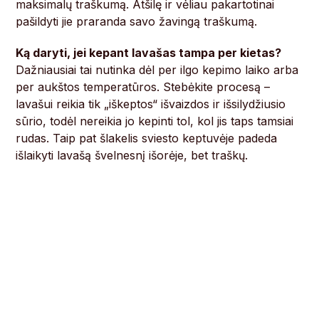
maksimalų traškumą. Atšilę ir vėliau pakartotinai
pašildyti jie praranda savo žavingą traškumą.
Ką daryti, jei kepant lavašas tampa per kietas?
Dažniausiai tai nutinka dėl per ilgo kepimo laiko arba
per aukštos temperatūros. Stebėkite procesą –
lavašui reikia tik „iškeptos“ išvaizdos ir išsilydžiusio
sūrio, todėl nereikia jo kepinti tol, kol jis taps tamsiai
rudas. Taip pat šlakelis sviesto keptuvėje padeda
išlaikyti lavašą švelnesnį išorėje, bet traškų.