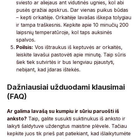
sviesto ar aliejaus ant vidutinės ugnies, kol abi
pusės gražiai apskrus. Dar vienas puikus būdas
– kepti orkaitėje. Orkaitėje lavašas iškepa tolygiau
ir tampa traškesnis. Kepkite apie 10 minučių 200
laipsnių temperatūroje, kol taps auksinės
spalvos.
Poilsis:
Vos ištraukus iš keptuvės ar orkaitės,
leiskite lavašui pastovėti apie minutę. Taip sūris
šiek tiek sutvirtės ir bus lengviau pjaustyti,
nebijant, kad įdaras ištekės.
Dažniausiai užduodami klausimai
(FAQ)
Ar galima lavašą su kumpiu ir sūriu paruošti iš
anksto?
Taip, galite susukti suktinukus iš anksto ir
laikyti šaldytuve uždengtus maistine plėvele. Tačiau
kepkite juos tik prieš pat patiekiant, kad išlaikytumėte