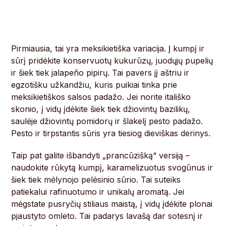
Pirmiausia, tai yra meksikietiška variacija. Į kumpį ir
sūrį pridėkite konservuotų kukurūzų, juodųjų pupelių
ir šiek tiek jalapeño pipirų. Tai pavers jį aštriu ir
egzotišku užkandžiu, kuris puikiai tinka prie
meksikietiškos salsos padažo. Jei norite itališko
skonio, į vidų įdėkite šiek tiek džiovintų bazilikų,
saulėje džiovintų pomidorų ir šlakelį pesto padažo.
Pesto ir tirpstantis sūris yra tiesiog dieviškas derinys.
Taip pat galite išbandyti „prancūzišką“ versiją –
naudokite rūkytą kumpį, karamelizuotus svogūnus ir
šiek tiek mėlynojo pelėsinio sūrio. Tai suteiks
patiekalui rafinuotumo ir unikalų aromatą. Jei
mėgstate pusryčių stiliaus maistą, į vidų įdėkite plonai
pjaustyto omleto. Tai padarys lavašą dar sotesnį ir