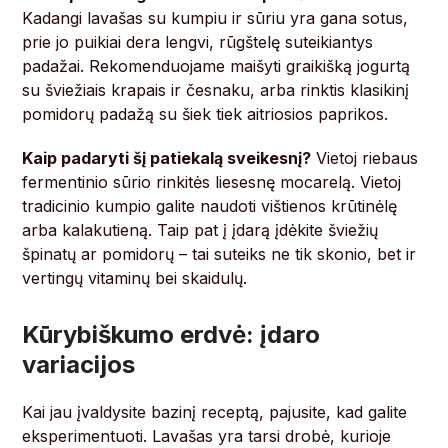
Kadangi lavašas su kumpiu ir sūriu yra gana sotus,
prie jo puikiai dera lengvi, rūgštelę suteikiantys
padažai. Rekomenduojame maišyti graikišką jogurtą
su šviežiais krapais ir česnaku, arba rinktis klasikinį
pomidorų padažą su šiek tiek aitriosios paprikos.
Kaip padaryti šį patiekalą sveikesnį?
Vietoj riebaus
fermentinio sūrio rinkitės liesesnę mocarelą. Vietoj
tradicinio kumpio galite naudoti vištienos krūtinėlę
arba kalakutieną. Taip pat į įdarą įdėkite šviežių
špinatų ar pomidorų – tai suteiks ne tik skonio, bet ir
vertingų vitaminų bei skaidulų.
Kūrybiškumo erdvė: įdaro
variacijos
Kai jau įvaldysite bazinį receptą, pajusite, kad galite
eksperimentuoti. Lavašas yra tarsi drobė, kurioje