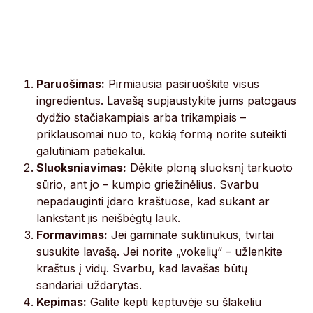
Paruošimas:
Pirmiausia pasiruoškite visus
ingredientus. Lavašą supjaustykite jums patogaus
dydžio stačiakampiais arba trikampiais –
priklausomai nuo to, kokią formą norite suteikti
galutiniam patiekalui.
Sluoksniavimas:
Dėkite ploną sluoksnį tarkuoto
sūrio, ant jo – kumpio griežinėlius. Svarbu
nepadauginti įdaro kraštuose, kad sukant ar
lankstant jis neišbėgtų lauk.
Formavimas:
Jei gaminate suktinukus, tvirtai
susukite lavašą. Jei norite „vokelių“ – užlenkite
kraštus į vidų. Svarbu, kad lavašas būtų
sandariai uždarytas.
Kepimas:
Galite kepti keptuvėje su šlakeliu