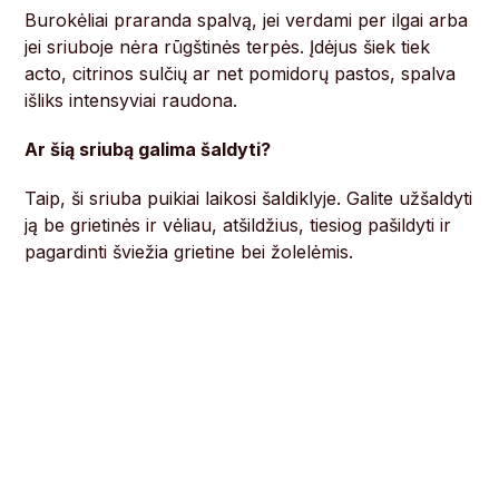
Burokėliai praranda spalvą, jei verdami per ilgai arba
jei sriuboje nėra rūgštinės terpės. Įdėjus šiek tiek
acto, citrinos sulčių ar net pomidorų pastos, spalva
išliks intensyviai raudona.
Ar šią sriubą galima šaldyti?
Taip, ši sriuba puikiai laikosi šaldiklyje. Galite užšaldyti
ją be grietinės ir vėliau, atšildžius, tiesiog pašildyti ir
pagardinti šviežia grietine bei žolelėmis.