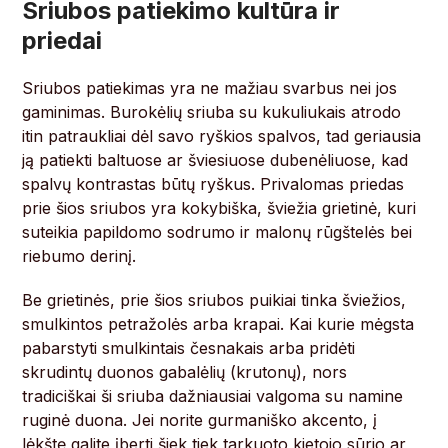
Sriubos patiekimo kultūra ir
priedai
Sriubos patiekimas yra ne mažiau svarbus nei jos
gaminimas. Burokėlių sriuba su kukuliukais atrodo
itin patraukliai dėl savo ryškios spalvos, tad geriausia
ją patiekti baltuose ar šviesiuose dubenėliuose, kad
spalvų kontrastas būtų ryškus. Privalomas priedas
prie šios sriubos yra kokybiška, šviežia grietinė, kuri
suteikia papildomo sodrumo ir malonų rūgštelės bei
riebumo derinį.
Be grietinės, prie šios sriubos puikiai tinka šviežios,
smulkintos petražolės arba krapai. Kai kurie mėgsta
pabarstyti smulkintais česnakais arba pridėti
skrudintų duonos gabalėlių (krutonų), nors
tradiciškai ši sriuba dažniausiai valgoma su namine
ruginė duona. Jei norite gurmaniško akcento, į
lėkštę galite įberti šiek tiek tarkuoto kietojo sūrio ar