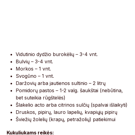
Vidutinio dydžio burokėlių – 3-4 vnt.
Bulvių – 3-4 vnt.
Morkos – 1 vnt.
Svogūno – 1 vnt.
Daržovių arba jautienos sultinio – 2 litrų
Pomidorų pastos – 1-2 valg. šaukštai (nebūtina,
bet suteikia rūgštelės)
Šlakelio acto arba citrinos sulčių (spalvai išlaikyti)
Druskos, pipirų, lauro lapelių, kvapiųjų pipirų
Šviežių žolelių (krapų, petražolių) patiekimui
Kukuliukams reikės: