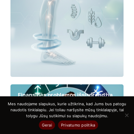
Finansinės problemos išsisprendžia
savaime: keturi Zodiako ženklai
Mes naudojame slapukus, kurie užtikrina, kad Jums bus patogu
išgyvena „sėkmę“
naudotis tinklalapiu. Jei toliau naršysite mūsų tinklalapyje, tai
tolygu Jūsų sutikimui su slapukų naudojimu.
Gerai
Privatumo politika