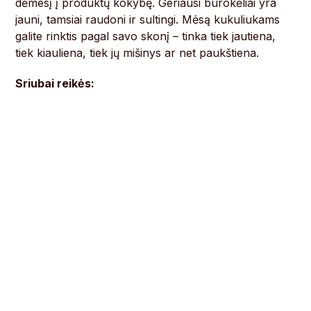
dėmesį į produktų kokybę. Geriausi burokėliai yra
jauni, tamsiai raudoni ir sultingi. Mėsą kukuliukams
galite rinktis pagal savo skonį – tinka tiek jautiena,
tiek kiauliena, tiek jų mišinys ar net paukštiena.
Sriubai reikės: