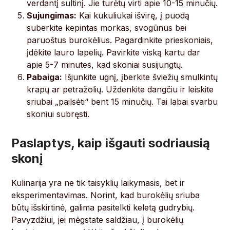
verdantį sultinį. Jie turėtų virti apie 10-15 minučių.
Sujungimas:
Kai kukuliukai išvirę, į puodą
suberkite kepintas morkas, svogūnus bei
paruoštus burokėlius. Pagardinkite prieskoniais,
įdėkite lauro lapelių. Pavirkite viską kartu dar
apie 5-7 minutes, kad skoniai susijungtų.
Pabaiga:
Išjunkite ugnį, įberkite šviežių smulkintų
krapų ar petražolių. Uždenkite dangčiu ir leiskite
sriubai „pailsėti“ bent 15 minučių. Tai labai svarbu
skoniui subręsti.
Paslaptys, kaip išgauti sodriausią
skonį
Kulinarija yra ne tik taisyklių laikymasis, bet ir
eksperimentavimas. Norint, kad burokėlių sriuba
būtų išskirtinė, galima pasitelkti keletą gudrybių.
Pavyzdžiui, jei mėgstate saldžiau, į burokėlių