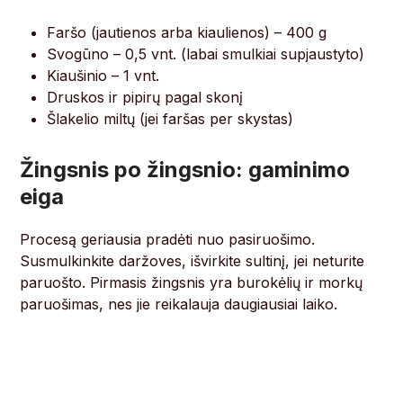
Faršo (jautienos arba kiaulienos) – 400 g
Svogūno – 0,5 vnt. (labai smulkiai supjaustyto)
Kiaušinio – 1 vnt.
Druskos ir pipirų pagal skonį
Šlakelio miltų (jei faršas per skystas)
Žingsnis po žingsnio: gaminimo
eiga
Procesą geriausia pradėti nuo pasiruošimo.
Susmulkinkite daržoves, išvirkite sultinį, jei neturite
paruošto. Pirmasis žingsnis yra burokėlių ir morkų
paruošimas, nes jie reikalauja daugiausiai laiko.