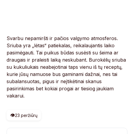
Svarbu nepamiršti ir pačios valgymo atmosferos.
Sriuba yra „lėtas“ patiekalas, reikalaujantis laiko
pasimėgauti. Tai puikus būdas susėsti su šeima ar
draugais ir praleisti laiką neskubant. Burokėlių sriuba
su kukuliukais neabejotinai taps vienu iš tų receptų,
kurie jūsų namuose bus gaminami dažnai, nes tai
subalansuotas, pigus ir neįtikėtinai skanus
pasirinkimas bet kokiai progai ar tiesiog jaukiam
vakarui.
👁️
23 peržiūrų