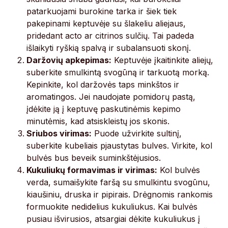
patarkuojami burokine tarka ir šiek tiek
pakepinami keptuvėje su šlakeliu aliejaus,
pridedant acto ar citrinos sulčių. Tai padeda
išlaikyti ryškią spalvą ir subalansuoti skonį.
Daržovių apkepimas:
Keptuvėje įkaitinkite aliejų,
suberkite smulkintą svogūną ir tarkuotą morką.
Kepinkite, kol daržovės taps minkštos ir
aromatingos. Jei naudojate pomidorų pastą,
įdėkite ją į keptuvę paskutinėmis kepimo
minutėmis, kad atsiskleistų jos skonis.
Sriubos virimas:
Puode užvirkite sultinį,
suberkite kubeliais pjaustytas bulves. Virkite, kol
bulvės bus beveik suminkštėjusios.
Kukuliukų formavimas ir virimas:
Kol bulvės
verda, sumaišykite faršą su smulkintu svogūnu,
kiaušiniu, druska ir pipirais. Drėgnomis rankomis
formuokite nedidelius kukuliukus. Kai bulvės
pusiau išvirusios, atsargiai dėkite kukuliukus į