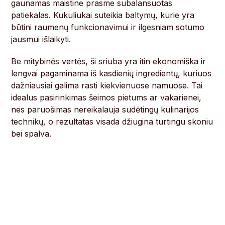
gaunamas maistine prasme subalansuotas
patiekalas. Kukuliukai suteikia baltymų, kurie yra
būtini raumenų funkcionavimui ir ilgesniam sotumo
jausmui išlaikyti.
Be mitybinės vertės, ši sriuba yra itin ekonomiška ir
lengvai pagaminama iš kasdienių ingredientų, kuriuos
dažniausiai galima rasti kiekvienuose namuose. Tai
idealus pasirinkimas šeimos pietums ar vakarienei,
nes paruošimas nereikalauja sudėtingų kulinarijos
technikų, o rezultatas visada džiugina turtingu skoniu
bei spalva.