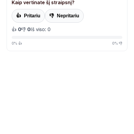
Kaip vertinate šį straipsnį?
👍
Pritariu
👎
Nepritariu
👍
0
👎
0
Iš viso: 0
0% 👍
0% 👎