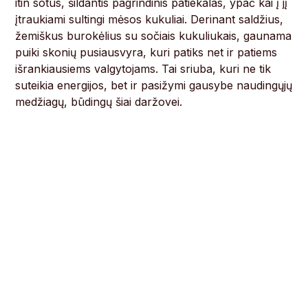
itin sotus, šildantis pagrindinis patiekalas, ypač kai į jį
įtraukiami sultingi mėsos kukuliai. Derinant saldžius,
žemiškus burokėlius su sočiais kukuliukais, gaunama
puiki skonių pusiausvyra, kuri patiks net ir patiems
išrankiausiems valgytojams. Tai sriuba, kuri ne tik
suteikia energijos, bet ir pasižymi gausybe naudingųjų
medžiagų, būdingų šiai daržovei.