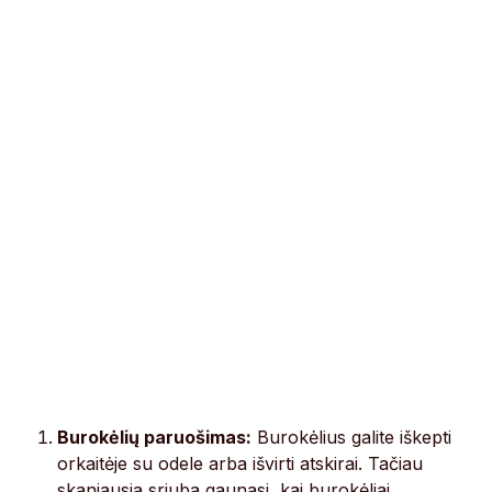
Burokėlių paruošimas:
Burokėlius galite iškepti
orkaitėje su odele arba išvirti atskirai. Tačiau
skaniausia sriuba gaunasi, kai burokėliai