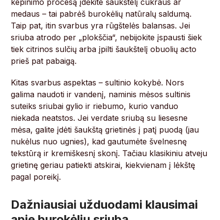
kepinimo procesą įdėkite šaukštelį cukraus ar
medaus – tai pabrėš burokėlių natūralų saldumą.
Taip pat, itin svarbus yra rūgštelės balansas. Jei
sriuba atrodo per „plokščia“, nebijokite įspausti šiek
tiek citrinos sulčių arba įpilti šaukštelį obuolių acto
prieš pat pabaigą.
Kitas svarbus aspektas – sultinio kokybė. Nors
galima naudoti ir vandenį, naminis mėsos sultinis
suteiks sriubai gylio ir riebumo, kurio vanduo
niekada neatstos. Jei verdate sriubą su liesesne
mėsa, galite įdėti šaukštą grietinės į patį puodą (jau
nukėlus nuo ugnies), kad gautumėte švelnesnę
tekstūrą ir kremiškesnį skonį. Tačiau klasikiniu atveju
grietinę geriau patiekti atskirai, kiekvienam į lėkštę
pagal poreikį.
Dažniausiai užduodami klausimai
apie burokėlių sriubą