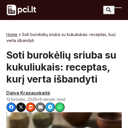
Skip
to
Ope
Clos
content
mobi
mobi
men
men
Home
»
Soti burokėlių sriuba su kukuliukais: receptas, kurį
verta išbandyti
Soti burokėlių sriuba su
kukuliukais: receptas,
kurį verta išbandyti
Daiva Krasauskaitė
13 birželio, 2026
•
6 minute read