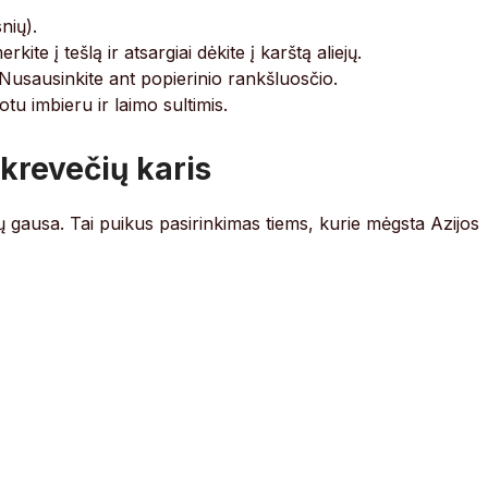
snių).
ite į tešlą ir atsargiai dėkite į karštą aliejų.
 Nusausinkite ant popierinio rankšluosčio.
tu imbieru ir laimo sultimis.
krevečių karis
ų gausa. Tai puikus pasirinkimas tiems, kurie mėgsta Azijos