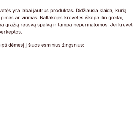
etės yra labai jautrus produktas. Didžiausia klaida, kurią
pimas ar virimas. Baltakojės krevetės iškepa itin greitai,
una gražią rausvą spalvą ir tampa nepermatomos. Jei krevet
perkeptos.
ti dėmesį į šiuos esminius žingsnius: