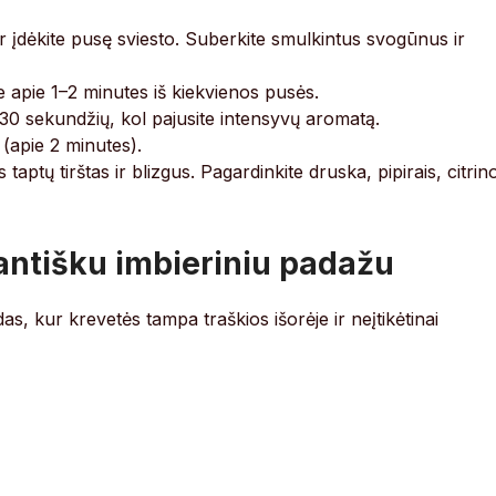
s ir įdėkite pusę sviesto. Suberkite smulkintus svogūnus ir
te apie 1–2 minutes iš kiekvienos pusės.
r 30 sekundžių, kol pajusite intensyvų aromatą.
 (apie 2 minutes).
 taptų tirštas ir blizgus. Pagardinkite druska, pipirais, citrin
antišku imbieriniu padažu
, kur krevetės tampa traškios išorėje ir neįtikėtinai