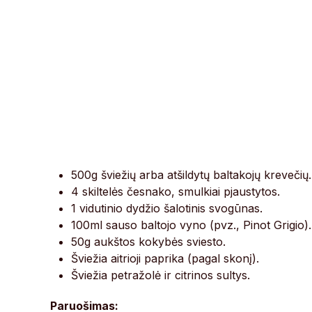
500g šviežių arba atšildytų baltakojų krevečių.
4 skiltelės česnako, smulkiai pjaustytos.
1 vidutinio dydžio šalotinis svogūnas.
100ml sauso baltojo vyno (pvz., Pinot Grigio).
50g aukštos kokybės sviesto.
Šviežia aitrioji paprika (pagal skonį).
Šviežia petražolė ir citrinos sultys.
Paruošimas: