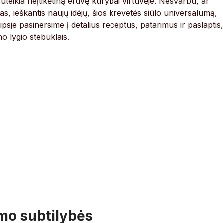
 suteikia neįtikėtiną erdvę kūrybai virtuvėje. Nesvarbu, ar
, ieškantis naujų idėjų, šios krevetės siūlo universalumą,
psje pasinersime į detalius receptus, patarimus ir paslaptis,
o lygio stebuklais.
mo subtilybės