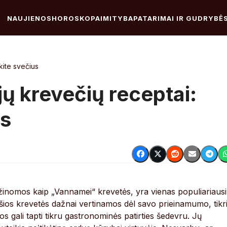
NAUJIENOS
HOROSKOPAI
MITYBA
PATARIMAI IR GUDRYBĖ
kite svečius
ų krevečių receptai:
us
 žinomos kaip „Vannamei“ krevetės, yra vienas populiariaus
šios krevetės dažnai vertinamos dėl savo prieinamumo, tikri
jos gali tapti tikru gastronominės patirties šedevru. Jų