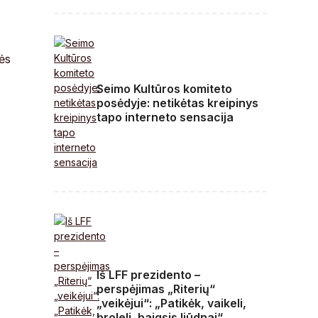
ės
Seimo Kultūros komiteto
posėdyje: netikėtas kreipinys
tapo interneto sensacija
Iš LFF prezidento –
perspėjimas „Riterių“
„veikėjui“: „Patikėk, vaikeli,
broleli, baigsis liūdnai“