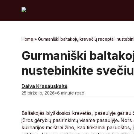
Skip
to
content
Home
»
Gurmaniški baltakojų krevečių receptai: nustebin
Gurmaniški baltakoj
nustebinkite sveči
Daiva Krasauskaitė
25 birželio, 2026
•
6 minute read
Baltakojės blyškiosios krevetės, pasaulyje geriau
jūros gėrybių pasirinkimų visame pasaulyje. Nors 
kulinarijos meistrai žino, kad tinkamai paruoštos, 