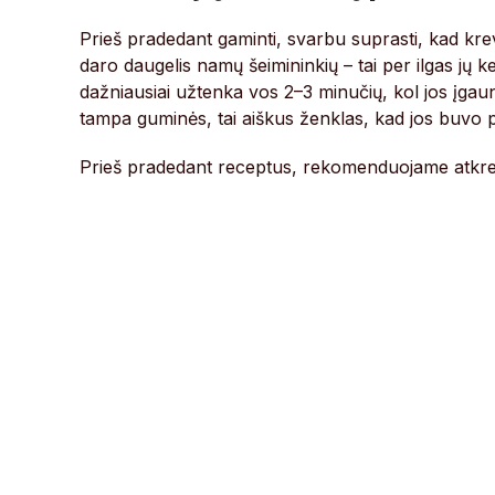
Prieš pradedant gaminti, svarbu suprasti, kad krev
daro daugelis namų šeimininkių – tai per ilgas jų ke
dažniausiai užtenka vos 2–3 minučių, kol jos įga
tampa guminės, tai aiškus ženklas, kad jos buvo 
Prieš pradedant receptus, rekomenduojame atkreip