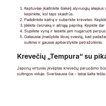
Keptuvėje įkaitinkite šlakelį alyvuogių aliejau
kepinkite, kol taps skaidrūs.
Padidinkite kaitrą ir suberkite krevetes. Kepki
Įdėkite česnaką ir aitriąją papriką. Kepkite da
Supilkite vyną ir leiskite jam nugaruoti perpus
Galiausiai įmaišykite likusį sviestą, kad padažas
sultimis ir gausiai apibarstykite petražolėmis.
Krevečių „Tempura“ su pik
Japonų virtuvės įkvėptas krevečių paruošimo būdas
sultingos viduje. Svarbiausia čia – labai šalta tešla.