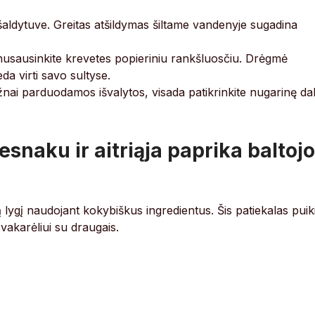
, šaldytuve. Greitas atšildymas šiltame vandenyje sugadina
 nusausinkite krevetes popieriniu rankšluosčiu. Drėgmė
da virti savo sultyse.
nai parduodamos išvalytos, visada patikrinkite nugarinę dal
snaku ir aitriąja paprika baltojo
itą lygį naudojant kokybiškus ingredientus. Šis patiekalas puiki
vakarėliui su draugais.