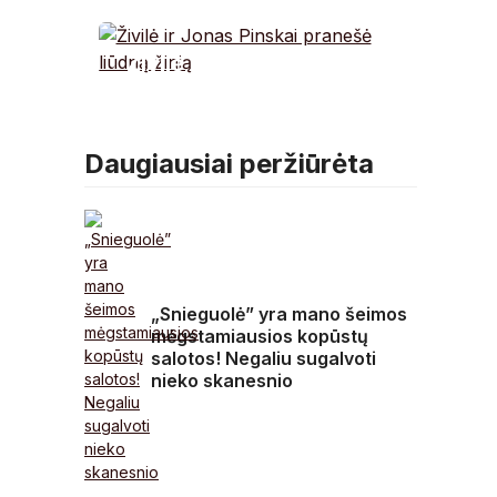
kada vertėtų sunerimti
Živilė ir Jonas Pinskai
pranešė liūdną žinią
Daugiausiai peržiūrėta
„Snieguolė” yra mano šeimos
mėgstamiausios kopūstų
salotos! Negaliu sugalvoti
nieko skanesnio