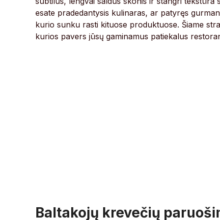
subtilus, lengvai saldus skonis ir stangri tekstūra
esate pradedantysis kulinaras, ar patyręs gurmanas
kurio sunku rasti kituose produktuose. Šiame strai
kurios pavers jūsų gaminamus patiekalus restoran
Baltakojų krevečių paruoši