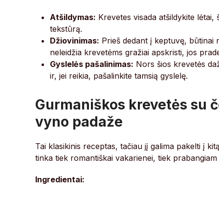
Atšildymas:
Krevetes visada atšildykite lėtai
tekstūrą.
Džiovinimas:
Prieš dedant į keptuvę, būtinai
neleidžia krevetėms gražiai apskristi, jos prade
Gyslelės pašalinimas:
Nors šios krevetės daž
ir, jei reikia, pašalinkite tamsią gyslelę.
Gurmaniškos krevetės su če
vyno padaže
Tai klasikinis receptas, tačiau jį galima pakelti į k
tinka tiek romantiškai vakarienei, tiek prabangiam 
Ingredientai: