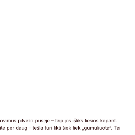
vimus pilvelio pusėje – taip jos išliks tiesios kepant.
 per daug – tešla turi likti šiek tiek „gumuliuota“. Tai