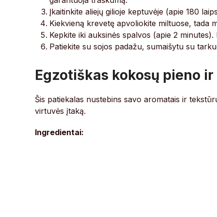
garantuoja traškumą.
Įkaitinkite aliejų gilioje keptuvėje (apie 180 laip
Kiekvieną krevetę apvoliokite miltuose, tada merk
Kepkite iki auksinės spalvos (apie 2 minutes).
Patiekite su sojos padažu, sumaišytu su tarkuo
Egzotiškas kokosų pieno ir 
Šis patiekalas nustebins savo aromatais ir tekstūr
virtuvės įtaką.
Ingredientai: