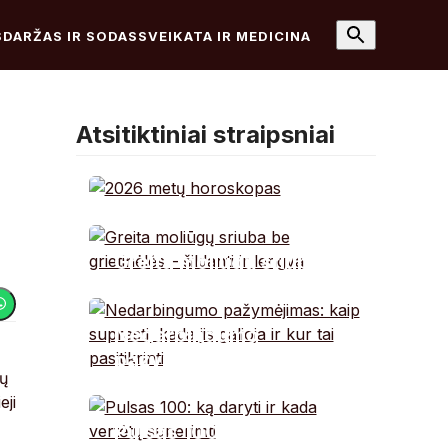
S
DARŽAS IR SODAS
SVEIKATA IR MEDICINA
Atsitiktiniai straipsniai
2026 metų
horoskopas:
Greita moliūgų sriuba
astrologai atskleidė,
be grietinėlės – šildanti
kuriems ženklams
ir lengva
laukia perversmas
Nedarbingumo
gyvenime
pažymėjimas: kaip
ių
suprasti, kada jis
eji
galioja ir kur tai
Pulsas 100: ką daryti ir
pasitikrinti