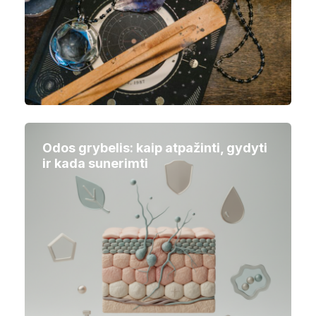
Odos grybelis: kaip atpažinti, gydyti
ir kada sunerimti