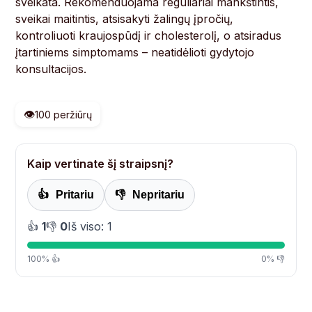
sveikata. Rekomenduojama reguliariai mankštintis,
sveikai maitintis, atsisakyti žalingų įpročių,
kontroliuoti kraujospūdį ir cholesterolį, o atsiradus
įtartiniems simptomams – neatidėlioti gydytojo
konsultacijos.
👁️
100 peržiūrų
Kaip vertinate šį straipsnį?
👍
Pritariu
👎
Nepritariu
👍
1
👎
0
Iš viso: 1
100% 👍
0% 👎