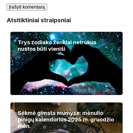
Atsitiktiniai straipsniai
Trys zodiako ženklai netrukus
nustos būti vieniši
Sėkmė gimsta mumyse: mėnulio
pinigų kalendorius 2025 m. gruodžio
mėn.