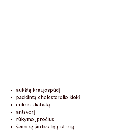
aukštą kraujospūdį
padidintą cholesterolio kiekį
cukrinį diabetą
antsvorį
rūkymo įpročius
šeiminę širdies ligų istoriją