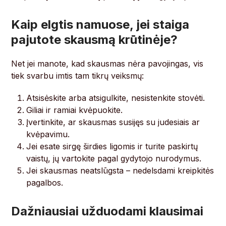
Kaip elgtis namuose, jei staiga
pajutote skausmą krūtinėje?
Net jei manote, kad skausmas nėra pavojingas, vis
tiek svarbu imtis tam tikrų veiksmų:
Atsisėskite arba atsigulkite, nesistenkite stovėti.
Giliai ir ramiai kvėpuokite.
Įvertinkite, ar skausmas susijęs su judesiais ar
kvėpavimu.
Jei esate sirgę širdies ligomis ir turite paskirtų
vaistų, jų vartokite pagal gydytojo nurodymus.
Jei skausmas neatslūgsta – nedelsdami kreipkitės
pagalbos.
Dažniausiai užduodami klausimai