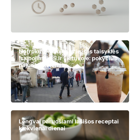
Netrukus – naujos griežtos taisyklės
ir ribojimai ES ir Lietuvoje: pokyčius
pajus kiekvienas
Lengvai paruošiami lašišos receptai
kiekvienai dienai