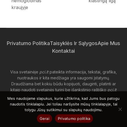
previous
hemoglobinas
klastingą ligą
post:
post:
kraujyje
Privatumo Politika
Taisyklės Ir Sąlygos
Apie Mus
Kontaktai
Visa svetainėje
pci.lt
pateikta informacija, tekstai, grafika,
nuotraukos ir kita medžiaga yra saugomi įstatymų.
Draudžiama bet kokiu būdu kopijuoti, dauginti, platinti ar
kitaip naudoti svetainės turinį be išankstinio raštiško
pci.lt
savininkų sutikimo.
Mes naudojame slapukus, kurie užtikrina, kad Jums bus patogu
naudotis tinklalapiu. Jei toliau naršysite mūsų tinklalapyje, tai
Bet koks neteisėtas naudojimas bus laikomas autorių teisių
tolygu Jūsų sutikimui su slapukų naudojimu.
pažeidimu.
Gerai
Privatumo politika