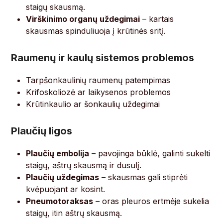
staigų skausmą.
Virškinimo organų uždegimai
– kartais
skausmas spinduliuoja į krūtinės sritį.
Raumenų ir kaulų sistemos problemos
Tarpšonkaulinių raumenų patempimas
Krifoskoliozė ar laikysenos problemos
Krūtinkaulio ar šonkaulių uždegimai
Plaučių ligos
Plaučių embolija
– pavojinga būklė, galinti sukelti
staigų, aštrų skausmą ir dusulį.
Plaučių uždegimas
– skausmas gali stiprėti
kvėpuojant ar kosint.
Pneumotoraksas
– oras pleuros ertmėje sukelia
staigų, itin aštrų skausmą.