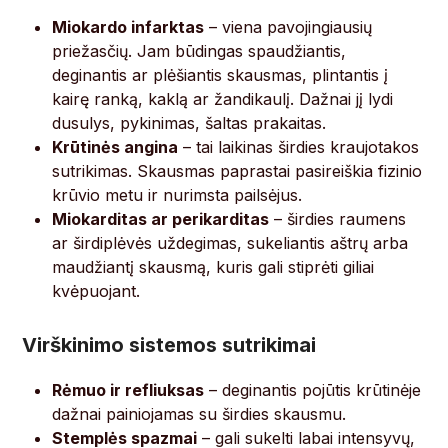
Miokardo infarktas
– viena pavojingiausių
priežasčių. Jam būdingas spaudžiantis,
deginantis ar plėšiantis skausmas, plintantis į
kairę ranką, kaklą ar žandikaulį. Dažnai jį lydi
dusulys, pykinimas, šaltas prakaitas.
Krūtinės angina
– tai laikinas širdies kraujotakos
sutrikimas. Skausmas paprastai pasireiškia fizinio
krūvio metu ir nurimsta pailsėjus.
Miokarditas ar perikarditas
– širdies raumens
ar širdiplėvės uždegimas, sukeliantis aštrų arba
maudžiantį skausmą, kuris gali stiprėti giliai
kvėpuojant.
Virškinimo sistemos sutrikimai
Rėmuo ir refliuksas
– deginantis pojūtis krūtinėje
dažnai painiojamas su širdies skausmu.
Stemplės spazmai
– gali sukelti labai intensyvų,