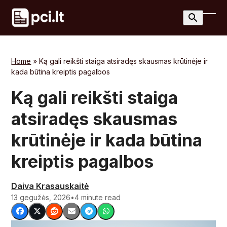
Skip
to
Ope
Clos
content
mobi
mobi
men
men
Home
»
Ką gali reikšti staiga atsiradęs skausmas krūtinėje ir
kada būtina kreiptis pagalbos
Ką gali reikšti staiga
atsiradęs skausmas
krūtinėje ir kada būtina
kreiptis pagalbos
Daiva Krasauskaitė
13 gegužės, 2026
•
4 minute read