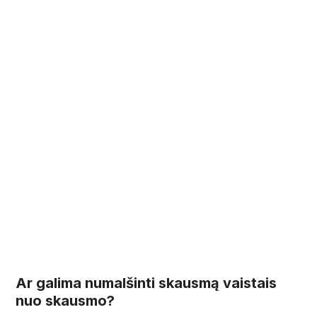
Ar galima numalšinti skausmą vaistais
nuo skausmo?