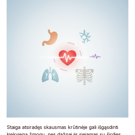
Staiga atsiradęs skausmas krūtinėje gali išgąsdinti
kiekvieną žmogų, nes dažnai jis siejamas su širdies