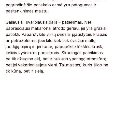
pagrindinė šio patiekalo esmė yra patogumas ir
pasitenkinimas maistu.
Galiausiai, svarbiausia dalis – patiekimas. Net
paprasčiausi makaronai atrodo geriau, jei yra gražiai
patiekti. Pabarstykite viršų šviežiai pjaustytais krapais
ar petražolėmis, įberkite šiek tiek šviežiai maltų
juodųjų pipirų ir, jei turite, papuoškite lėkštės kraštą
keliais vyšniniais pomidorais. Skoningas pateikimas
ne tik džiugina akį, bet ir sukuria ypatingą atmosferą,
net jei vakarieniaujate vieni. Tai maistas, kuris šildo ne
tik kūną, bet ir sielą.