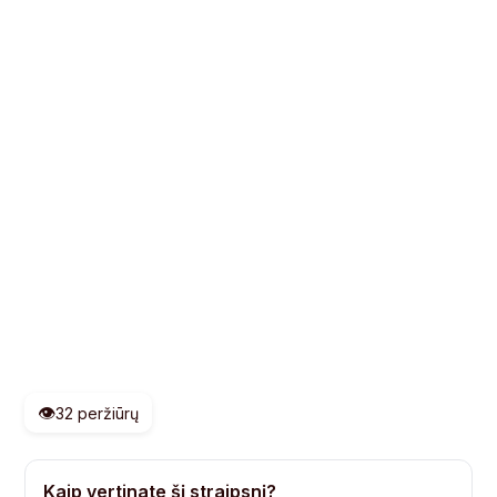
👁️
32 peržiūrų
Kaip vertinate šį straipsnį?