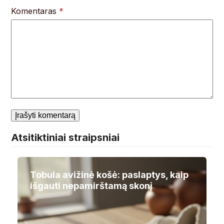
Komentaras
*
Atsitiktiniai straipsniai
Tobula avižinė košė: paslaptys, kaip
išgauti nepamirštamą skonį