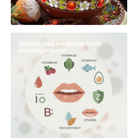
Skilinėja lūpų kampučiai: kokių
vitaminų trūksta?