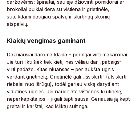
daržovėmis: špinatai, saulėje džiovinti pomidorai ar
brokoliai puikiai dera su vištiena ir grietinėle,
suteikdami daugiau spalvų ir skirtingų skonių
atspalvių.
Klaidų vengimas gaminant
Dažniausiai daroma klaida – per ilgai virti makaronai.
Jie turi likti šiek tiek kieti, nes vėliau dar „pabaigs“
virti padaže. Kitas niuansas – per aukšta ugnis
verdant grietinėlę. Grietinėlė gali „išsiskirti“ (atsiskirti
riebalai nuo išrūgų), todėl geriau viską daryti ant
vidutinės ugnies. Jei naudojate vištienos krūtinėlę,
neperkepkite jos – ji gali tapti sausa. Geriausia ją kepti
greitai ir karštai, kad išliktų sultinga.