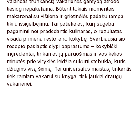
valandas trunkančią vakarienės gamybą atrodo
tiesiog nepakeliama. Būtent tokiais momentais
makaronai su vištiena ir grietinėlės padažu tampa
tikru išsigelbėjimu. Tai patiekalas, kurį sugeba
pagaminti net pradedantis kulinaras, o rezultatas
visada primena restorano kokybę. Svarbiausia šio
recepto paslaptis slypi paprastume – kokybiški
ingredientai, tinkamas jų paruošimas ir vos kelios
minutės prie viryklės leidžia sukurti stebuklą, kuris
džiugins visą šeimą. Tai universalus maistas, tinkantis
tiek ramiam vakarui su knyga, tiek jaukiai draugų
vakarienei.