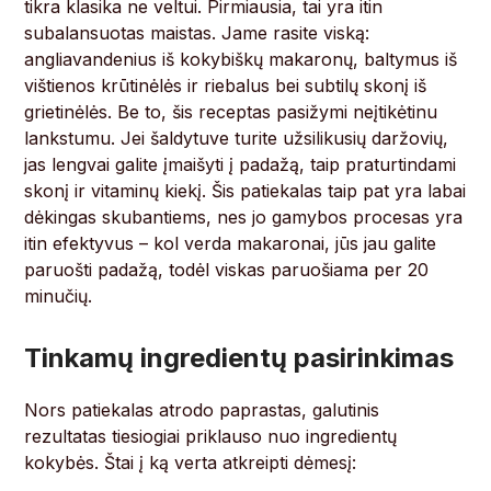
tikra klasika ne veltui. Pirmiausia, tai yra itin
subalansuotas maistas. Jame rasite viską:
angliavandenius iš kokybiškų makaronų, baltymus iš
vištienos krūtinėlės ir riebalus bei subtilų skonį iš
grietinėlės. Be to, šis receptas pasižymi neįtikėtinu
lankstumu. Jei šaldytuve turite užsilikusių daržovių,
jas lengvai galite įmaišyti į padažą, taip praturtindami
skonį ir vitaminų kiekį. Šis patiekalas taip pat yra labai
dėkingas skubantiems, nes jo gamybos procesas yra
itin efektyvus – kol verda makaronai, jūs jau galite
paruošti padažą, todėl viskas paruošiama per 20
minučių.
Tinkamų ingredientų pasirinkimas
Nors patiekalas atrodo paprastas, galutinis
rezultatas tiesiogiai priklauso nuo ingredientų
kokybės. Štai į ką verta atkreipti dėmesį: