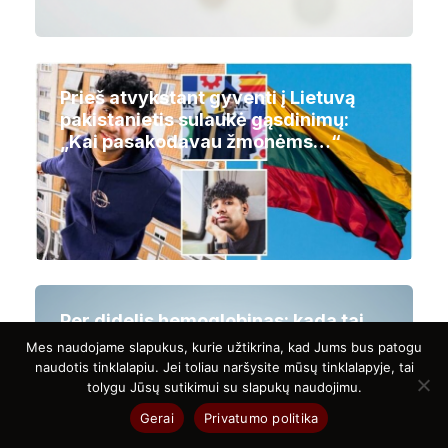
Prieš atvykstant gyventi į Lietuvą
pakistanietis sulaukė gąsdinimų:
„Kai pasakodavau žmonėms…“
Per didelis hemoglobinas: kada tai
pavojingas signalas?
Mes naudojame slapukus, kurie užtikrina, kad Jums bus patogu
naudotis tinklalapiu. Jei toliau naršysite mūsų tinklalapyje, tai
tolygu Jūsų sutikimui su slapukų naudojimu.
Gerai
Privatumo politika