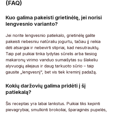
(FAQ)
Kuo galima pakeisti grietinėlę, jei norisi
lengvesnio varianto?
Jei norite lengvesnio patiekalo, grietinėlę galite
pakeisti riebesniu natūraliu jogurtu, tačiau jį reikia
dėti atsargiai ir nebevirti stipriai, kad nesutrauktų.
Taip pat puikiai tinka lydytas sūrelis arba tiesiog
makaronų virimo vanduo sumaišytas su šlakeliu
alyvuogių aliejaus ir daug tarkuoto sūrio – taip
gausite „lengvesnį“, bet vis tiek kreminį padažą.
Kokių daržovių galima pridėti į šį
patiekalą?
Šis receptas yra labai lankstus. Puikiai tiks kepinti
pievagrybiai, smulkinti brokoliai, šparaginės pupelės,