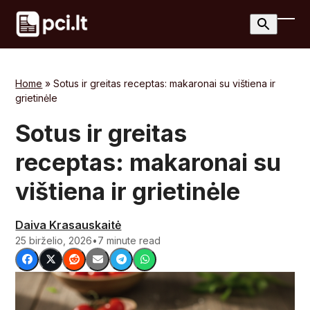
Skip
to
Ope
Clos
content
mobi
mobi
men
men
Home
»
Sotus ir greitas receptas: makaronai su vištiena ir
grietinėle
Sotus ir greitas
receptas: makaronai su
vištiena ir grietinėle
Daiva Krasauskaitė
25 birželio, 2026
•
7 minute read