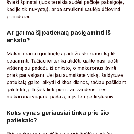
švieži špinatai (juos tereikia sudėti pačioje pabaigoje,
kad jie tik nuvystų), arba smulkinti saulėje džiovinti
pomidorai.
Ar galima šį patiekalą pasigaminti iš
anksto?
Makaronai su grietinėlės padažu skaniausi ką tik
pagaminti. Tačiau jei tenka atidėti, galite pasiruošti
vištieną su padažu iš anksto, o makaronus išvirti
prieš pat valgant. Jei jau sumaišėte viską, šaldytuve
patiekalą galite laikyti iki kitos dienos, tačiau pašildant
gali tekti įpilti šiek tiek pieno ar vandens, nes
makaronai sugeria padažą ir jis tampa tirštesnis.
Koks vynas geriausiai tinka prie šio
patiekalo?
Prie makaronų su vištiena ir grietinėlės padažu