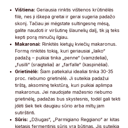
Vištiena:
Geriausia rinktis vištienos krūtinėlės
filė, nes ji iškepa greitai ir gerai sugeria padažo
skonį. Tačiau jei mėgstate sultingesnę mėsą,
galite naudoti ir viršutinę šlaunelių dalį, tik ją teks
kepti porą minučių ilgiau.
Makaronai:
Rinkitės kietųjų kviečių makaronus.
Formą rinkitės tokią, kuri geriausiai „laiko“
padažą – puikiai tinka „penne“ (vamzdeliai),
„fusilli“ (sraigteliai) ar „farfalle“ (kaspinėliai).
Grietinėlė:
Šiam patiekalui idealiai tinka 30-35
proc. riebumo grietinėlė. Ji suteikia padažui
tirštą, aksominę tekstūrą, kuri puikiai aplimpa
makaronus. Jei naudojate mažesnio riebumo
grietinėlę, padažas bus skystesnis, todėl gali tekti
įdėti šiek tiek daugiau sūrio arba miltų jam
sutirštinti.
Sūris:
„Džiugas“, „Parmigiano Reggiano“ ar kitas
kietasis fermentinis sūris yra būtinas. Jis suteikia