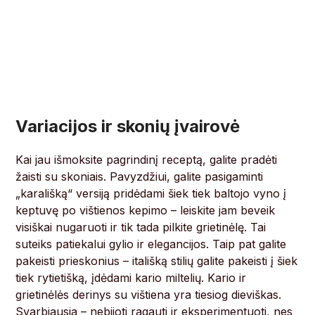
Variacijos ir skonių įvairovė
Kai jau išmoksite pagrindinį receptą, galite pradėti
žaisti su skoniais. Pavyzdžiui, galite pasigaminti
„karališką“ versiją pridėdami šiek tiek baltojo vyno į
keptuvę po vištienos kepimo – leiskite jam beveik
visiškai nugaruoti ir tik tada pilkite grietinėlę. Tai
suteiks patiekalui gylio ir elegancijos. Taip pat galite
pakeisti prieskonius – itališką stilių galite pakeisti į šiek
tiek rytietišką, įdėdami kario miltelių. Kario ir
grietinėlės derinys su vištiena yra tiesiog dieviškas.
Svarbiausia – nebijoti ragauti ir eksperimentuoti, nes