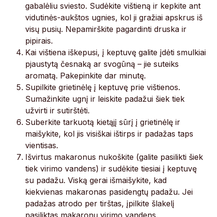
gabalėliu sviesto. Sudėkite vištieną ir kepkite ant
vidutinės-aukštos ugnies, kol ji gražiai apskrus iš
visų pusių. Nepamirškite pagardinti druska ir
pipirais.
Kai vištiena iškepusi, į keptuvę galite įdėti smulkiai
pjaustytą česnaką ar svogūną – jie suteiks
aromatą. Pakepinkite dar minutę.
Supilkite grietinėlę į keptuvę prie vištienos.
Sumažinkite ugnį ir leiskite padažui šiek tiek
užvirti ir sutirštėti.
Suberkite tarkuotą kietąjį sūrį į grietinėlę ir
maišykite, kol jis visiškai ištirps ir padažas taps
vientisas.
Išvirtus makaronus nukoškite (galite pasilikti šiek
tiek virimo vandens) ir sudėkite tiesiai į keptuvę
su padažu. Viską gerai išmaišykite, kad
kiekvienas makaronas pasidengtų padažu. Jei
padažas atrodo per tirštas, įpilkite šlakelį
pasiliktas makaronų virimo vandens.