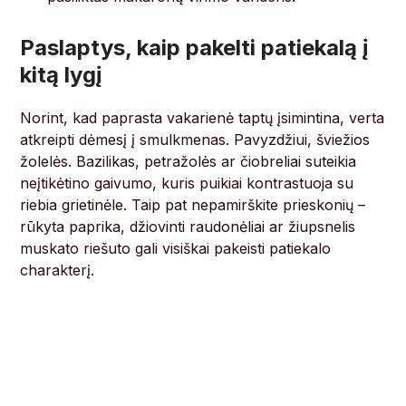
Paslaptys, kaip pakelti patiekalą į
kitą lygį
Norint, kad paprasta vakarienė taptų įsimintina, verta
atkreipti dėmesį į smulkmenas. Pavyzdžiui, šviežios
žolelės. Bazilikas, petražolės ar čiobreliai suteikia
neįtikėtino gaivumo, kuris puikiai kontrastuoja su
riebia grietinėle. Taip pat nepamirškite prieskonių –
rūkyta paprika, džiovinti raudonėliai ar žiupsnelis
muskato riešuto gali visiškai pakeisti patiekalo
charakterį.