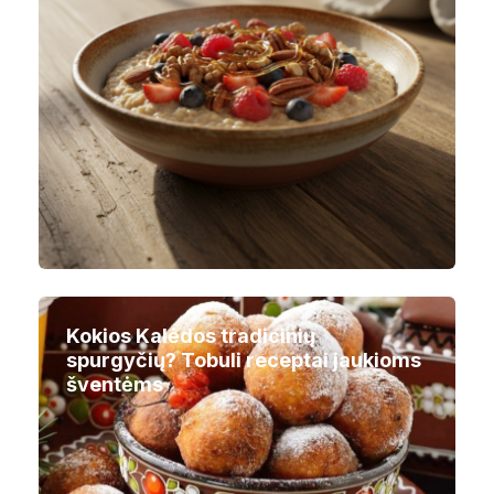
Kokios Kalėdos tradicinių
spurgyčių? Tobuli receptai jaukioms
šventėms