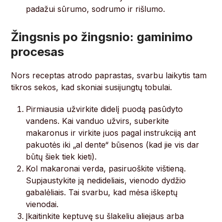
padažui sūrumo, sodrumo ir rišlumo.
Žingsnis po žingsnio: gaminimo
procesas
Nors receptas atrodo paprastas, svarbu laikytis tam
tikros sekos, kad skoniai susijungtų tobulai.
Pirmiausia užvirkite didelį puodą pasūdyto
vandens. Kai vanduo užvirs, suberkite
makaronus ir virkite juos pagal instrukciją ant
pakuotės iki „al dente“ būsenos (kad jie vis dar
būtų šiek tiek kieti).
Kol makaronai verda, pasiruoškite vištieną.
Supjaustykite ją nedideliais, vienodo dydžio
gabalėliais. Tai svarbu, kad mėsa iškeptų
vienodai.
Įkaitinkite keptuvę su šlakeliu aliejaus arba