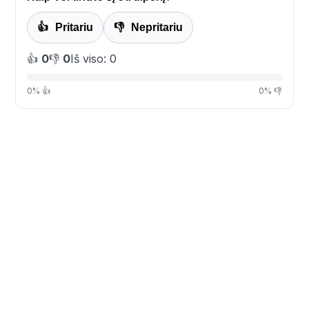
👍
Pritariu
👎
Nepritariu
👍
0
👎
0
Iš viso: 0
0% 👍
0% 👎