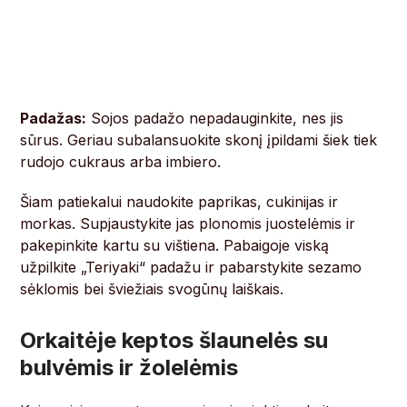
Padažas:
Sojos padažo nepadauginkite, nes jis
sūrus. Geriau subalansuokite skonį įpildami šiek tiek
rudojo cukraus arba imbiero.
Šiam patiekalui naudokite paprikas, cukinijas ir
morkas. Supjaustykite jas plonomis juostelėmis ir
pakepinkite kartu su vištiena. Pabaigoje viską
užpilkite „Teriyaki“ padažu ir pabarstykite sezamo
sėklomis bei šviežiais svogūnų laiškais.
Orkaitėje keptos šlaunelės su
bulvėmis ir žolelėmis