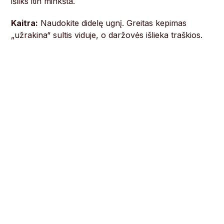
išliks itin minkšta.
Kaitra:
Naudokite didelę ugnį. Greitas kepimas
„užrakina“ sultis viduje, o daržovės išlieka traškios.