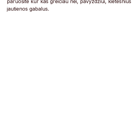
paruošite kur kas greičiau nei, pavyzdžiui, kietesnius
jautienos gabalus.