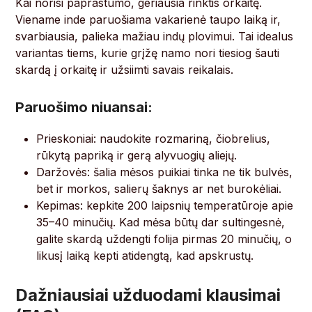
Kai norisi paprastumo, geriausia rinktis orkaitę.
Viename inde paruošiama vakarienė taupo laiką ir,
svarbiausia, palieka mažiau indų plovimui. Tai idealus
variantas tiems, kurie grįžę namo nori tiesiog šauti
skardą į orkaitę ir užsiimti savais reikalais.
Paruošimo niuansai:
Prieskoniai: naudokite rozmariną, čiobrelius,
rūkytą papriką ir gerą alyvuogių aliejų.
Daržovės: šalia mėsos puikiai tinka ne tik bulvės,
bet ir morkos, salierų šaknys ar net burokėliai.
Kepimas: kepkite 200 laipsnių temperatūroje apie
35–40 minučių. Kad mėsa būtų dar sultingesnė,
galite skardą uždengti folija pirmas 20 minučių, o
likusį laiką kepti atidengtą, kad apskrustų.
Dažniausiai užduodami klausimai