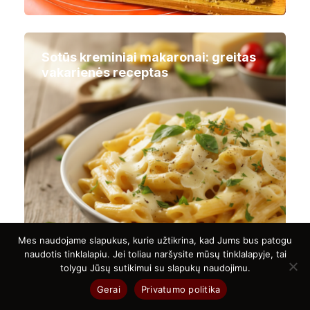
Sotūs kreminiai makaronai: greitas
vakarienės receptas
Mes naudojame slapukus, kurie užtikrina, kad Jums bus patogu
naudotis tinklalapiu. Jei toliau naršysite mūsų tinklalapyje, tai
tolygu Jūsų sutikimui su slapukų naudojimu.
Gerai
Privatumo politika