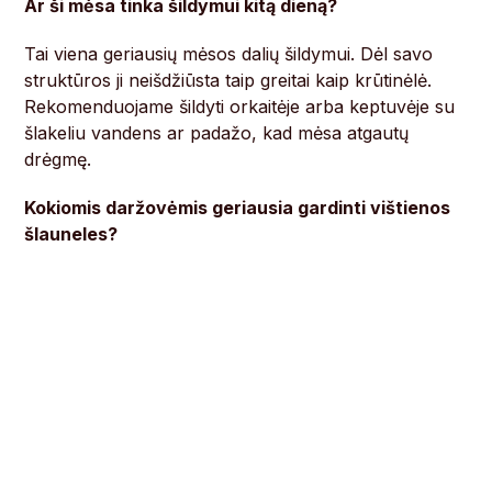
Ar ši mėsa tinka šildymui kitą dieną?
Tai viena geriausių mėsos dalių šildymui. Dėl savo
struktūros ji neišdžiūsta taip greitai kaip krūtinėlė.
Rekomenduojame šildyti orkaitėje arba keptuvėje su
šlakeliu vandens ar padažo, kad mėsa atgautų
drėgmę.
Kokiomis daržovėmis geriausia gardinti vištienos
šlauneles?