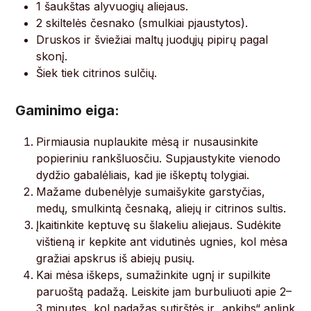
1 šaukštas alyvuogių aliejaus.
2 skiltelės česnako (smulkiai pjaustytos).
Druskos ir šviežiai maltų juodųjų pipirų pagal
skonį.
Šiek tiek citrinos sulčių.
Gaminimo eiga:
Pirmiausia nuplaukite mėsą ir nusausinkite
popieriniu rankšluosčiu. Supjaustykite vienodo
dydžio gabalėliais, kad jie iškeptų tolygiai.
Mažame dubenėlyje sumaišykite garstyčias,
medų, smulkintą česnaką, aliejų ir citrinos sultis.
Įkaitinkite keptuvę su šlakeliu aliejaus. Sudėkite
vištieną ir kepkite ant vidutinės ugnies, kol mėsa
gražiai apskrus iš abiejų pusių.
Kai mėsa iškeps, sumažinkite ugnį ir supilkite
paruoštą padažą. Leiskite jam burbuliuoti apie 2–
3 minutes, kol padažas sutirštės ir „apkibs“ aplink