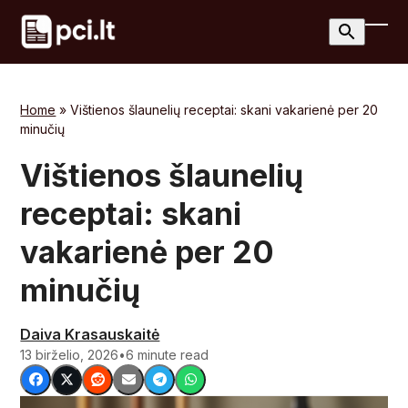
Skip
to
Ope
Clos
content
mobi
mobi
men
men
Home
»
Vištienos šlaunelių receptai: skani vakarienė per 20
minučių
Vištienos šlaunelių
receptai: skani
vakarienė per 20
minučių
Daiva Krasauskaitė
13 birželio, 2026
•
6 minute read