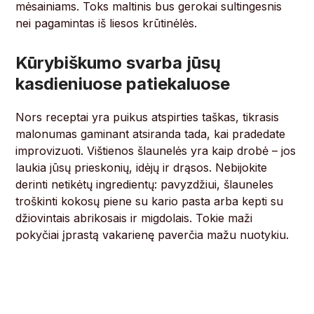
mėsainiams. Toks maltinis bus gerokai sultingesnis
nei pagamintas iš liesos krūtinėlės.
Kūrybiškumo svarba jūsų
kasdieniuose patiekaluose
Nors receptai yra puikus atspirties taškas, tikrasis
malonumas gaminant atsiranda tada, kai pradedate
improvizuoti. Vištienos šlaunelės yra kaip drobė – jos
laukia jūsų prieskonių, idėjų ir drąsos. Nebijokite
derinti netikėtų ingredientų: pavyzdžiui, šlauneles
troškinti kokosų piene su kario pasta arba kepti su
džiovintais abrikosais ir migdolais. Tokie maži
pokyčiai įprastą vakarienę paverčia mažu nuotykiu.