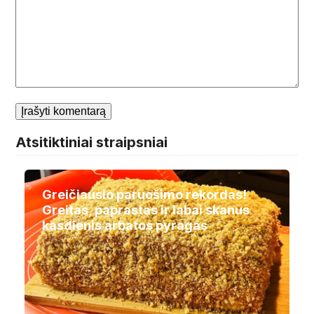
Atsitiktiniai straipsniai
Greičiausio paruošimo rekordas!
Greitas, paprastas ir labai skanus
kasdienis arbatos pyragas