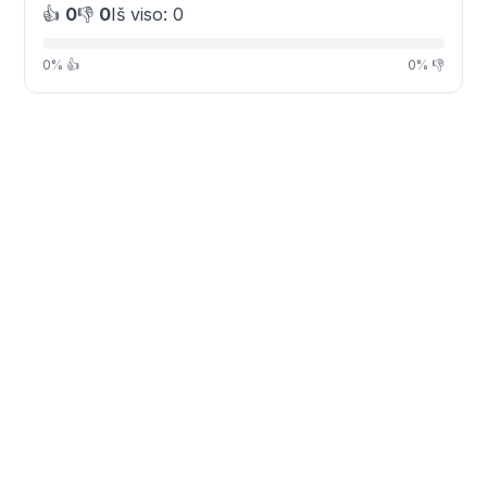
👍
0
👎
0
Iš viso: 0
0% 👍
0% 👎