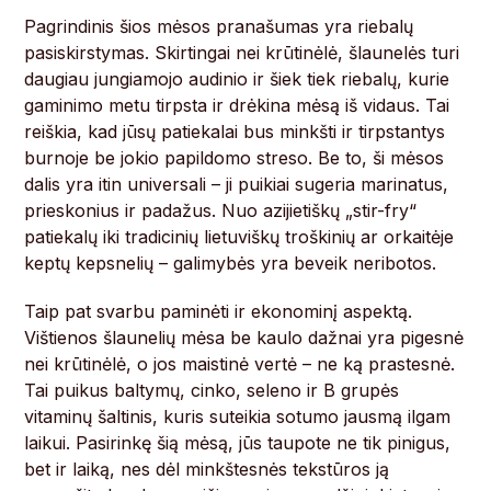
Pagrindinis šios mėsos pranašumas yra riebalų
pasiskirstymas. Skirtingai nei krūtinėlė, šlaunelės turi
daugiau jungiamojo audinio ir šiek tiek riebalų, kurie
gaminimo metu tirpsta ir drėkina mėsą iš vidaus. Tai
reiškia, kad jūsų patiekalai bus minkšti ir tirpstantys
burnoje be jokio papildomo streso. Be to, ši mėsos
dalis yra itin universali – ji puikiai sugeria marinatus,
prieskonius ir padažus. Nuo azijietiškų „stir-fry“
patiekalų iki tradicinių lietuviškų troškinių ar orkaitėje
keptų kepsnelių – galimybės yra beveik neribotos.
Taip pat svarbu paminėti ir ekonominį aspektą.
Vištienos šlaunelių mėsa be kaulo dažnai yra pigesnė
nei krūtinėlė, o jos maistinė vertė – ne ką prastesnė.
Tai puikus baltymų, cinko, seleno ir B grupės
vitaminų šaltinis, kuris suteikia sotumo jausmą ilgam
laikui. Pasirinkę šią mėsą, jūs taupote ne tik pinigus,
bet ir laiką, nes dėl minkštesnės tekstūros ją