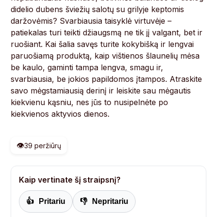
didelio dubens šviežių salotų su grilyje keptomis
daržovėmis? Svarbiausia taisyklė virtuvėje –
patiekalas turi teikti džiaugsmą ne tik jį valgant, bet ir
ruošiant. Kai šalia savęs turite kokybišką ir lengvai
paruošiamą produktą, kaip vištienos šlaunelių mėsa
be kaulo, gaminti tampa lengva, smagu ir,
svarbiausia, be jokios papildomos įtampos. Atraskite
savo mėgstamiausią derinį ir leiskite sau mėgautis
kiekvienu kąsniu, nes jūs to nusipelnėte po
kiekvienos aktyvios dienos.
👁️
39 peržiūrų
Kaip vertinate šį straipsnį?
👍
Pritariu
👎
Nepritariu