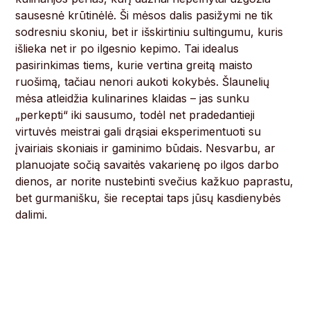
sausesnė krūtinėlė. Ši mėsos dalis pasižymi ne tik
sodresniu skoniu, bet ir išskirtiniu sultingumu, kuris
išlieka net ir po ilgesnio kepimo. Tai idealus
pasirinkimas tiems, kurie vertina greitą maisto
ruošimą, tačiau nenori aukoti kokybės. Šlaunelių
mėsa atleidžia kulinarines klaidas – jas sunku
„perkepti“ iki sausumo, todėl net pradedantieji
virtuvės meistrai gali drąsiai eksperimentuoti su
įvairiais skoniais ir gaminimo būdais. Nesvarbu, ar
planuojate sočią savaitės vakarienę po ilgos darbo
dienos, ar norite nustebinti svečius kažkuo paprastu,
bet gurmanišku, šie receptai taps jūsų kasdienybės
dalimi.