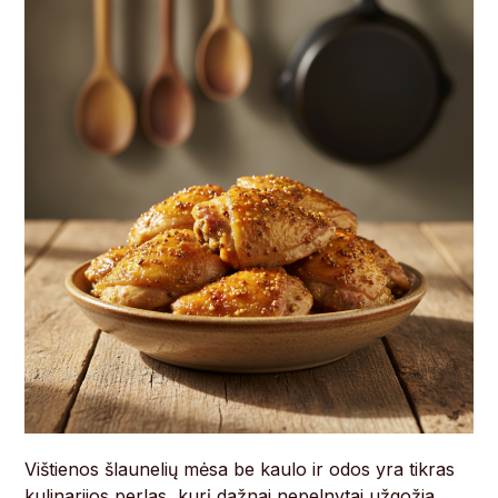
Vištienos šlaunelių mėsa be kaulo ir odos yra tikras
kulinarijos perlas, kurį dažnai nepelnytai užgožia