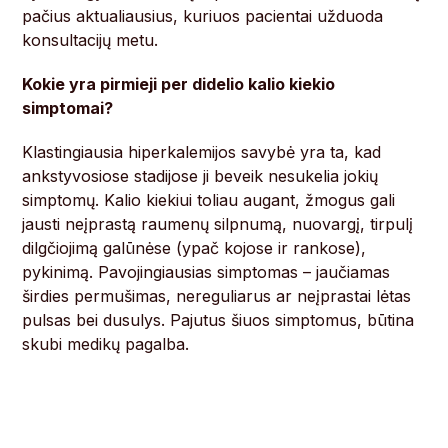
pačius aktualiausius, kuriuos pacientai užduoda
konsultacijų metu.
Kokie yra pirmieji per didelio kalio kiekio
simptomai?
Klastingiausia hiperkalemijos savybė yra ta, kad
ankstyvosiose stadijose ji beveik nesukelia jokių
simptomų. Kalio kiekiui toliau augant, žmogus gali
jausti neįprastą raumenų silpnumą, nuovargį, tirpulį
dilgčiojimą galūnėse (ypač kojose ir rankose),
pykinimą. Pavojingiausias simptomas – jaučiamas
širdies permušimas, nereguliarus ar neįprastai lėtas
pulsas bei dusulys. Pajutus šiuos simptomus, būtina
skubi medikų pagalba.