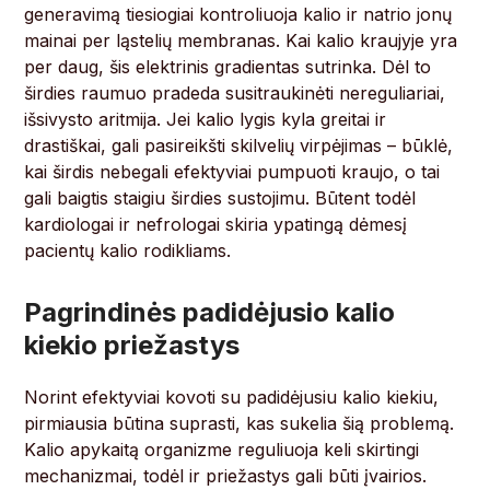
generavimą tiesiogiai kontroliuoja kalio ir natrio jonų
mainai per ląstelių membranas. Kai kalio kraujyje yra
per daug, šis elektrinis gradientas sutrinka. Dėl to
širdies raumuo pradeda susitraukinėti nereguliariai,
išsivysto aritmija. Jei kalio lygis kyla greitai ir
drastiškai, gali pasireikšti skilvelių virpėjimas – būklė,
kai širdis nebegali efektyviai pumpuoti kraujo, o tai
gali baigtis staigiu širdies sustojimu. Būtent todėl
kardiologai ir nefrologai skiria ypatingą dėmesį
pacientų kalio rodikliams.
Pagrindinės padidėjusio kalio
kiekio priežastys
Norint efektyviai kovoti su padidėjusiu kalio kiekiu,
pirmiausia būtina suprasti, kas sukelia šią problemą.
Kalio apykaitą organizme reguliuoja keli skirtingi
mechanizmai, todėl ir priežastys gali būti įvairios.