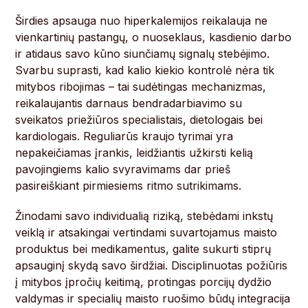
Širdies apsauga nuo hiperkalemijos reikalauja ne
vienkartinių pastangų, o nuoseklaus, kasdienio darbo
ir atidaus savo kūno siunčiamų signalų stebėjimo.
Svarbu suprasti, kad kalio kiekio kontrolė nėra tik
mitybos ribojimas – tai sudėtingas mechanizmas,
reikalaujantis darnaus bendradarbiavimo su
sveikatos priežiūros specialistais, dietologais bei
kardiologais. Reguliarūs kraujo tyrimai yra
nepakeičiamas įrankis, leidžiantis užkirsti kelią
pavojingiems kalio svyravimams dar prieš
pasireiškiant pirmiesiems ritmo sutrikimams.
Žinodami savo individualią riziką, stebėdami inkstų
veiklą ir atsakingai vertindami suvartojamus maisto
produktus bei medikamentus, galite sukurti stiprų
apsauginį skydą savo širdžiai. Disciplinuotas požiūris
į mitybos įpročių keitimą, protingas porcijų dydžio
valdymas ir specialių maisto ruošimo būdų integracija