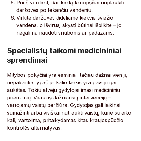
Prieš verdant, dar kartą kruopščiai nuplaukite
daržoves po tekančiu vandeniu.
Virkite daržoves dideliame kiekyje šviežio
vandens, o išvirusį skystį būtinai išpilkite – jo
negalima naudoti sriuboms ar padažams.
Specialistų taikomi medicininiai
sprendimai
Mitybos pokyčiai yra esminiai, tačiau dažnai vien jų
nepakanka, ypač jei kalio kiekis yra pavojingai
aukštas. Tokiu atveju gydytojai imasi medicininių
priemonių. Viena iš dažniausių intervencijų –
vartojamų vaistų peržiūra. Gydytojas gali laikinai
sumažinti arba visiškai nutraukti vaistų, kurie sulaiko
kalį, vartojimą, pritaikydamas kitas kraujospūdžio
kontrolės alternatyvas.