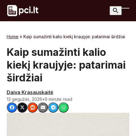
Skip
to
Ope
Clos
content
mobi
mobi
men
men
Home
»
Kaip sumažinti kalio kiekį kraujyje: patarimai širdžiai
Kaip sumažinti kalio
kiekį kraujyje: patarimai
širdžiai
Daiva Krasauskaitė
13 gegužės, 2026
•
9 minute read