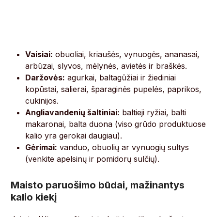
Vaisiai:
obuoliai, kriaušės, vynuogės, ananasai,
arbūzai, slyvos, mėlynės, avietės ir braškės.
Daržovės:
agurkai, baltagūžiai ir žiediniai
kopūstai, salierai, šparaginės pupelės, paprikos,
cukinijos.
Angliavandenių šaltiniai:
baltieji ryžiai, balti
makaronai, balta duona (viso grūdo produktuose
kalio yra gerokai daugiau).
Gėrimai:
vanduo, obuolių ar vynuogių sultys
(venkite apelsinų ir pomidorų sulčių).
Maisto paruošimo būdai, mažinantys
kalio kiekį