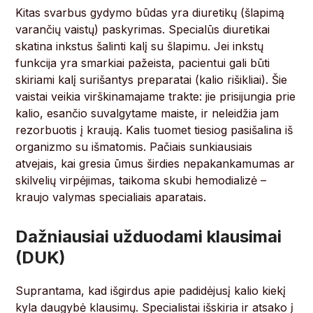
Kitas svarbus gydymo būdas yra diuretikų (šlapimą
varančių vaistų) paskyrimas. Specialūs diuretikai
skatina inkstus šalinti kalį su šlapimu. Jei inkstų
funkcija yra smarkiai pažeista, pacientui gali būti
skiriami kalį surišantys preparatai (kalio rišikliai). Šie
vaistai veikia virškinamajame trakte: jie prisijungia prie
kalio, esančio suvalgytame maiste, ir neleidžia jam
rezorbuotis į kraują. Kalis tuomet tiesiog pasišalina iš
organizmo su išmatomis. Pačiais sunkiausiais
atvejais, kai gresia ūmus širdies nepakankamumas ar
skilvelių virpėjimas, taikoma skubi hemodializė –
kraujo valymas specialiais aparatais.
Dažniausiai užduodami klausimai
(DUK)
Suprantama, kad išgirdus apie padidėjusį kalio kiekį
kyla daugybė klausimų. Specialistai išskiria ir atsako į