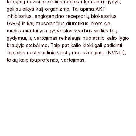
kraujospūdžiui ar širdies nepakankamumui gydyti,
gali sulaikyti kalį organizme. Tai apima AKF
inhibitorius, angiotenzino receptorių blokatorius
(ARB) ir kalį tausojančius diuretikus. Nors šie
medikamentai yra gyvybiškai svarbūs širdies ligų
gydymui, jų vartojimas reikalauja nuolatinio kalio lygio
kraujyje stebėjimo. Taip pat kalio kiekį gali padidinti
ilgalaikis nesteroidinių vaistų nuo uždegimo (NVNU),
tokių kaip ibuprofenas, vartojimas.