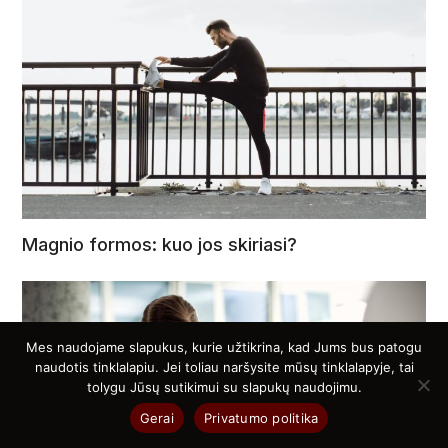
Magnio formos: kuo jos skiriasi?
Mes naudojame slapukus, kurie užtikrina, kad Jums bus patogu
naudotis tinklalapiu. Jei toliau naršysite mūsų tinklalapyje, tai
tolygu Jūsų sutikimui su slapukų naudojimu.
Gerai
Privatumo politika