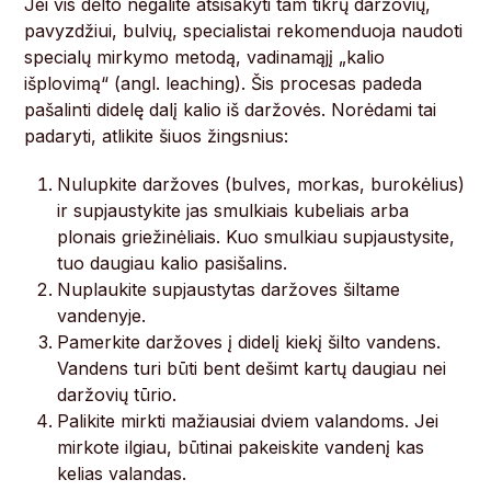
Jei vis dėlto negalite atsisakyti tam tikrų daržovių,
pavyzdžiui, bulvių, specialistai rekomenduoja naudoti
specialų mirkymo metodą, vadinamąjį „kalio
išplovimą“ (angl. leaching). Šis procesas padeda
pašalinti didelę dalį kalio iš daržovės. Norėdami tai
padaryti, atlikite šiuos žingsnius:
Nulupkite daržoves (bulves, morkas, burokėlius)
ir supjaustykite jas smulkiais kubeliais arba
plonais griežinėliais. Kuo smulkiau supjaustysite,
tuo daugiau kalio pasišalins.
Nuplaukite supjaustytas daržoves šiltame
vandenyje.
Pamerkite daržoves į didelį kiekį šilto vandens.
Vandens turi būti bent dešimt kartų daugiau nei
daržovių tūrio.
Palikite mirkti mažiausiai dviem valandoms. Jei
mirkote ilgiau, būtinai pakeiskite vandenį kas
kelias valandas.