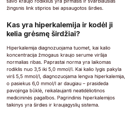
savo kraujo rodiklius yra pirmasis ir svarbiausias
žingsnis link stiprios bei apsaugotos širdies.
Kas yra hiperkalemija ir kodėl ji
kelia grėsmę širdžiai?
Hiperkalemija diagnozuojama tuomet, kai kalio
koncentracija žmogaus kraujo serume viršija
normalias ribas. Paprastai norma yra laikomas
rodiklis nuo 3,5 iki 5,0 mmol/l. Kai kalio lygis pakyla
virš 5,5 mmol/l, diagnozuojama lengva hiperkalemija,
o pasiekus 6,0 mmol/l ar daugiau – prasideda
pavojinga būklė, reikalaujanti neatidėliotinos
medicininės pagalbos. Pagrindinis hiperkalemijos
taikinys yra širdies ir kraujagyslių sistema.