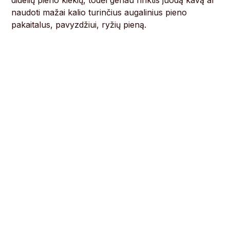
didelių pieno kiekių, todėl geriau rinktis juodą kavą ar
naudoti mažai kalio turinčius augalinius pieno
pakaitalus, pavyzdžiui, ryžių pieną.