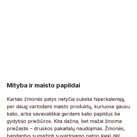
Mityba ir maisto papildai
Kartais žmonės patys netyčia sukelia hiperkalemiją,
per daug vartodami maisto produktų, kuriuose gausu
kalio, arba savavališkai gerdami kalio papildus be
gydytojo priežiūros. Kita dažna, bet mažai žinoma
priežastis – druskos pakaitalų naudojimas. Žmonės,
bandantys sumažinti suvartojamo natrio kiekį dėl