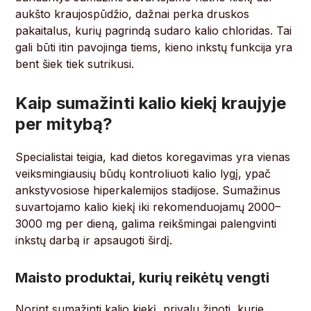
aukšto kraujospūdžio, dažnai perka druskos
pakaitalus, kurių pagrindą sudaro kalio chloridas. Tai
gali būti itin pavojinga tiems, kieno inkstų funkcija yra
bent šiek tiek sutrikusi.
Kaip sumažinti kalio kiekį kraujyje
per mitybą?
Specialistai teigia, kad dietos koregavimas yra vienas
veiksmingiausių būdų kontroliuoti kalio lygį, ypač
ankstyvosiose hiperkalemijos stadijose. Sumažinus
suvartojamo kalio kiekį iki rekomenduojamų 2000–
3000 mg per dieną, galima reikšmingai palengvinti
inkstų darbą ir apsaugoti širdį.
Maisto produktai, kurių reikėtų vengti
Norint sumažinti kalio kiekį, privalu žinoti, kurie