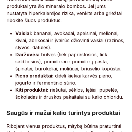
produktai yra šio mineralo bombos. Jei jums
nustatyta hiperkalemijos rizika, venkite arba griežtai
ribokite šiuos produktus:
Vaisiai:
bananai, avokadai, apelsinai, melionai,
kiviai, abrikosai ir įvairūs džiovinti vaisiai (razinos,
slyvos, datulės).
Daržovės:
bulvės (tiek paprastosios, tiek
saldžiosios), pomidorai ir pomidorų pasta,
špinatai, burokėliai, moliūgai, briuselio kopūstai.
Pieno produktai:
dideli kiekiai karvės pieno,
jogurto ir fermentinio sūrio.
Kiti produktai:
riešutai, sėklos, lęšiai, pupelės,
šokoladas ir druskos pakaitalai su kalio chloridu.
Saugūs ir mažai kalio turintys produktai
Ribojant vienus produktus, mitybą būtina praturtinti