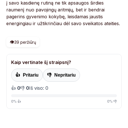
į savo kasdienę rutiną ne tik apsaugos širdies
raumenį nuo pavojingų aritmijų, bet ir bendrai
pagerins gyvenimo kokybę, leisdamas jaustis
energingiau ir užtikrinčiau dėl savo sveikatos ateities.
👁️
39 peržiūrų
Kaip vertinate šį straipsnį?
👍
Pritariu
👎
Nepritariu
👍
0
👎
0
Iš viso: 0
0% 👍
0% 👎