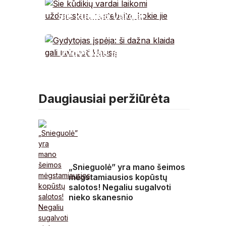
Lietuvoje: pokyčius
Šie kūdikių vardai
pajus kiekvienas
laikomi uždraustais:
nustebsite, kokie jie
Gydytojas įspėja: ši
dažna klaida gali
kainuoti klausą
Daugiausiai peržiūrėta
„Snieguolė” yra mano šeimos
mėgstamiausios kopūstų
salotos! Negaliu sugalvoti
nieko skanesnio