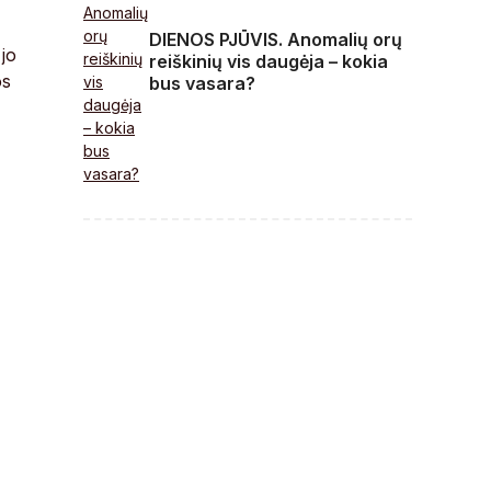
DIENOS PJŪVIS. Anomalių orų
 jo
reiškinių vis daugėja – kokia
os
bus vasara?