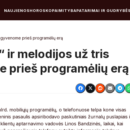
NAUJIENOS
HOROSKOPAI
MITYBA
PATARIMAI IR GUDRYBĖ
aip gyvenome prieš programėlių erą
 ir melodijos už tris
e prieš programėlių erą
rd. mobiliųjų programėlių, o telefonuose telpa kone visas
inis pasaulis apsiribodavo paskutiniais žurnalų puslapiais i
 klientų aptarnavimo vadovės Linos Bandzinės, laikai, kai