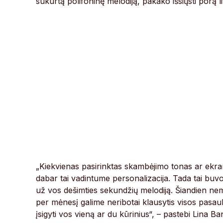
sukurtą polifoninę melodiją, pakako išsiųsti porą l
„Kiekvienas pasirinktas skambėjimo tonas ar ekra
dabar tai vadintume personalizacija. Tada tai buvo
už vos dešimties sekundžių melodiją. Šiandien n
per mėnesį galime neribotai klausytis visos pasa
įsigyti vos vieną ar du kūrinius“, – pastebi Lina Ba