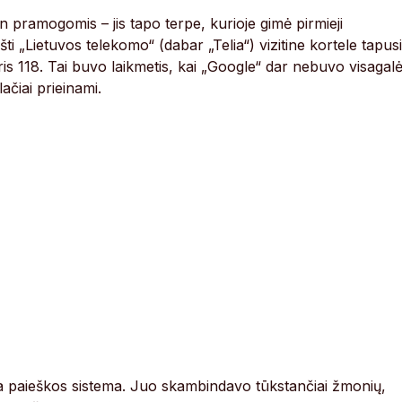
n pramogomis – jis tapo terpe, kurioje gimė pirmieji
i „Lietuvos telekomo“ (dabar „Telia“) vizitine kortele tapus
is 118. Tai buvo laikmetis, kai „Google“ dar nebuvo visagalė
ačiai prieinami.
 paieškos sistema. Juo skambindavo tūkstančiai žmonių,