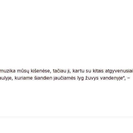
uzika mūsų kišenėse, tačiau ji, kartu su kitais atgyvenusiai
ulyje, kuriame šiandien jaučiamės lyg žuvys vandenyje“, –