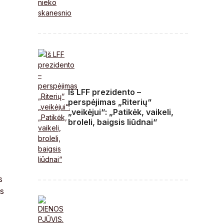
Iš LFF prezidento –
perspėjimas „Riterių“
„veikėjui“: „Patikėk, vaikeli,
broleli, baigsis liūdnai“
s
us