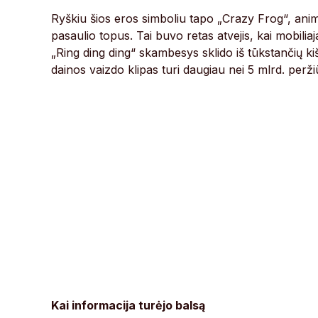
Ryškiu šios eros simboliu tapo „Crazy Frog“, ani
pasaulio topus. Tai buvo retas atvejis, kai mobili
„Ring ding ding“ skambesys sklido iš tūkstančių kiš
dainos vaizdo klipas turi daugiau nei 5 mlrd. perži
Kai informacija turėjo balsą