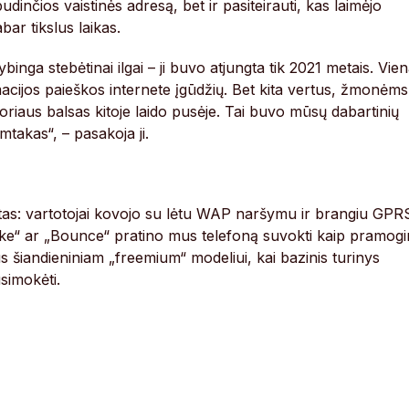
dinčios vaistinės adresą, bet ir pasiteirauti, kas laimėjo
ar tikslus laikas.
binga stebėtinai ilgai – ji buvo atjungta tik 2021 metais. Vie
macijos paieškos internete įgūdžių. Bet kita vertus, žmonėms
oriaus balsas kitoje laido pusėje. Tai buvo mūsų dabartinių
rmtakas“, – pasakoja ji.
bėtas: vartotojai kovojo su lėtu WAP naršymu ir brangiu GPR
nake“ ar „Bounce“ pratino mus telefoną suvokti kaip pramogi
s šiandieniniam „freemium“ modeliui, kai bazinis turinys
simokėti.