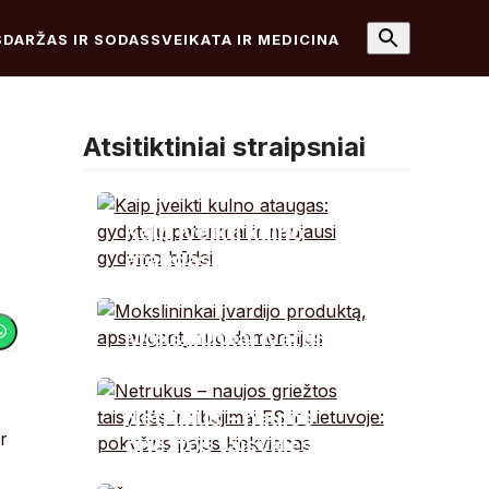
S
DARŽAS IR SODAS
SVEIKATA IR MEDICINA
Atsitiktiniai straipsniai
Kaip įveikti kulno
ataugas: gydytojų
patarimai ir naujausi
gydymo būdai
Mokslininkai įvardijo
produktą, apsaugantį
nuo demencijos
Netrukus – naujos
r
griežtos taisyklės ir
ribojimai ES ir