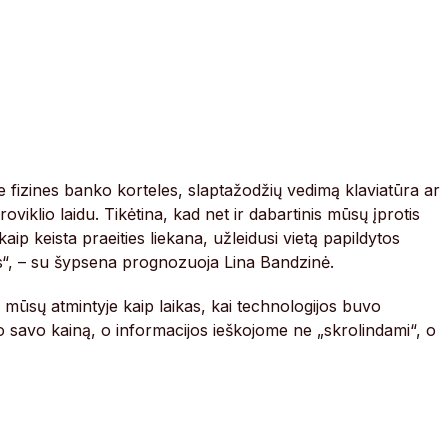
e fizines banko korteles, slaptažodžių vedimą klaviatūra ar
roviklio laidu. Tikėtina, kad net ir dabartinis mūsų įprotis
aip keista praeities liekana, užleidusi vietą papildytos
“, – su šypsena prognozuoja Lina Bandzinė.
o mūsų atmintyje kaip laikas, kai technologijos buvo
jo savo kainą, o informacijos ieškojome ne „skrolindami“, o