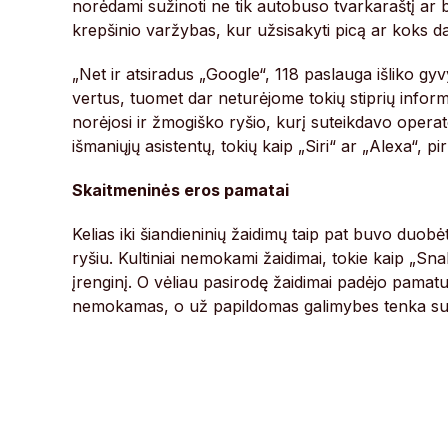
norėdami sužinoti ne tik autobuso tvarkaraštį ar bu
krepšinio varžybas, kur užsisakyti picą ar koks dab
„Net ir atsiradus „Google“, 118 paslauga išliko gyvy
vertus, tuomet dar neturėjome tokių stiprių infor
norėjosi ir žmogiško ryšio, kurį suteikdavo operat
išmaniųjų asistentų, tokių kaip „Siri“ ar „Alexa“, pi
Skaitmeninės eros pamatai
Kelias iki šiandieninių žaidimų taip pat buvo duo
ryšiu. Kultiniai nemokami žaidimai, tokie kaip „S
įrenginį. O vėliau pasirodę žaidimai padėjo pamatu
nemokamas, o už papildomas galimybes tenka su