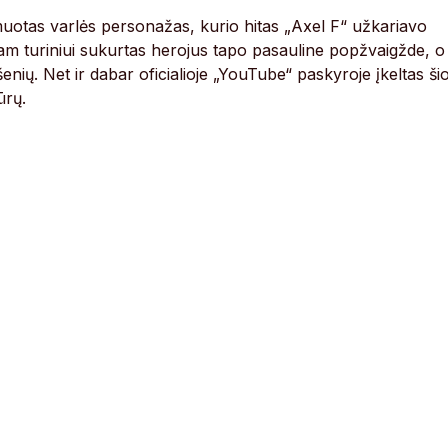
muotas varlės personažas, kurio hitas „Axel F“ užkariavo
ajam turiniui sukurtas herojus tapo pasauline popžvaigžde, o
enių. Net ir dabar oficialioje „YouTube“ paskyroje įkeltas ši
ūrų.