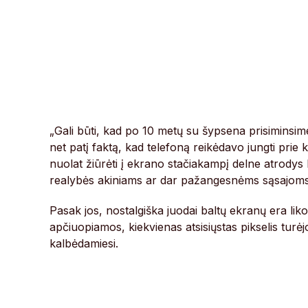
„Gali būti, kad po 10 metų su šypsena prisiminsim
net patį faktą, kad telefoną reikėdavo jungti prie k
nuolat žiūrėti į ekrano stačiakampį delne atrodys k
realybės akiniams ar dar pažangesnėms sąsajoms
Pasak jos, nostalgiška juodai baltų ekranų era lik
apčiuopiamos, kiekvienas atsisiųstas pikselis turė
kalbėdamiesi.