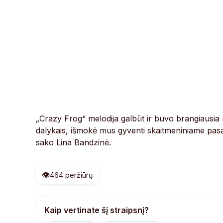
„Crazy Frog“ melodija galbūt ir buvo brangiausia m
dalykais, išmokė mus gyventi skaitmeniniame pasa
sako Lina Bandzinė.
👁️
464 peržiūrų
Kaip vertinate šį straipsnį?