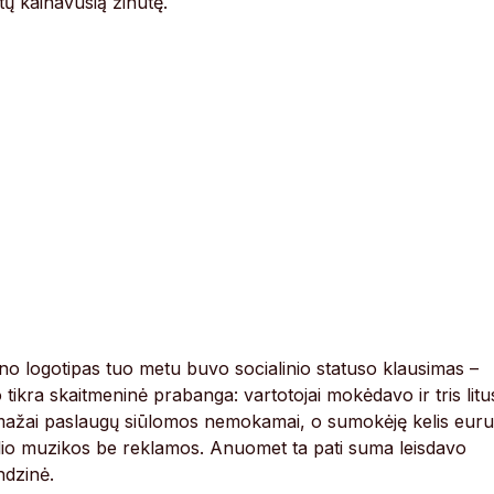
itų kainavusią žinutę.
no logotipas tuo metu buvo socialinio statuso klausimas –
 tikra skaitmeninė prabanga: vartotojai mokėdavo ir tris litu
emažai paslaugų siūlomos nemokamai, o sumokėję kelis eur
ulio muzikos be reklamos. Anuomet ta pati suma leisdavo
ndzinė.