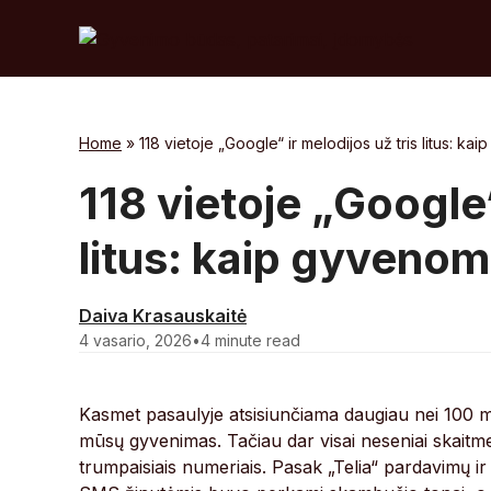
Skip
to
content
Home
»
118 vietoje „Google“ ir melodijos už tris litus: k
118 vietoje „Google“
litus: kaip gyvenom
Daiva Krasauskaitė
4 vasario, 2026
•
4 minute read
Kasmet pasaulyje atsisiunčiama daugiau nei 100 ml
mūsų gyvenimas. Tačiau dar visai neseniai skaitmen
trumpaisiais numeriais. Pasak „Telia“ pardavimų ir