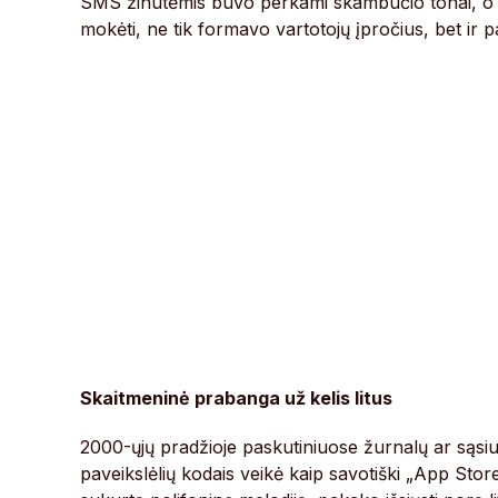
SMS žinutėmis buvo perkami skambučio tonai, o u
mokėti, ne tik formavo vartotojų įpročius, bet ir
Skaitmeninė prabanga už kelis litus
2000-ųjų pradžioje paskutiniuose žurnalų ar sąsi
paveikslėlių kodais veikė kaip savotiški „App Store