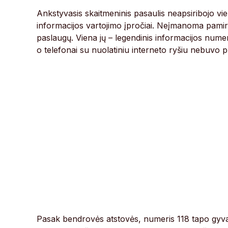
Ankstyvasis skaitmeninis pasaulis neapsiribojo vie
informacijos vartojimo įpročiai. Neįmanoma pamiršt
paslaugų. Viena jų – legendinis informacijos numer
o telefonai su nuolatiniu interneto ryšiu nebuvo pl
Pasak bendrovės atstovės, numeris 118 tapo gyva