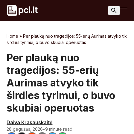
Skip
to
Ope
Clos
content
mobi
mobi
men
men
Home
»
Per plauką nuo tragedijos: 55-erių Aurimas atvyko tik
širdies tyrimui, o buvo skubiai operuotas
Per plauką nuo
tragedijos: 55-erių
Aurimas atvyko tik
širdies tyrimui, o buvo
skubiai operuotas
Daiva Krasauskaitė
28 gegužės, 2026
•
9 minute read