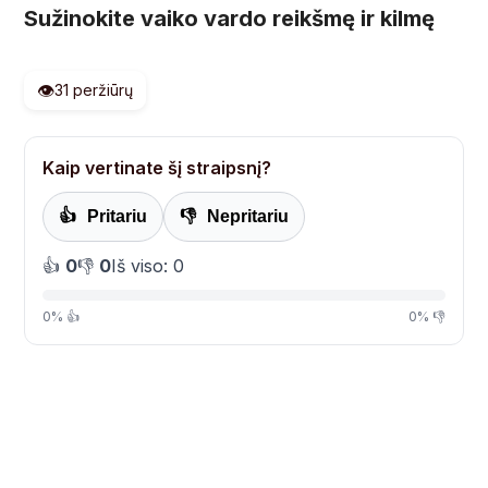
Sužinokite vaiko vardo reikšmę ir kilmę
👁️
31 peržiūrų
Kaip vertinate šį straipsnį?
👍
Pritariu
👎
Nepritariu
👍
0
👎
0
Iš viso: 0
0% 👍
0% 👎