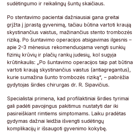
sudėtingumo ir reikalingų šuntų skaičiaus.
Po stentavimo pacientai dažniausiai gana greitai
grįžta į įprastą gyvenimą, tačiau būtina vartoti kraują
skystinančius vaistus, mažinančius stento trombozės
riziką. Po šuntavimo operacijos atsigavimas ilgesnis –
apie 2–3 mėnesius rekomenduojama vengti sunkių
fizinių krūvių ir plačių rankų judesių, kol sugyja
krūtinkaulis: „Po šuntavimo operacijos taip pat būtina
vartoti kraują skystinančius vaistus (antiagregantus),
kurie sumažina šunto trombozės riziką“, – pabrėžia
gydytojas širdies chirurgas dr. R. Sipavičius.
Specialistai primena, kad profilaktiniai širdies tyrimai
gali padėti pavojingus pakitimus nustatyti dar iki
pasireiškiant rimtiems simptomams. Laiku pradėtas
gydymas dažnai leidžia išvengti sudėtingų
komplikacijų ir išsaugoti gyvenimo kokybę.