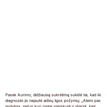
Pasak Aurimo, didžiausią sukrėtimą sukėlė tai, kad iki
diagnozės jis nejautė aiškių ligos požymių: „Ateini pas
gydytoją, neturi kuo rimtai pasiskųsti ir išgirsti, kad