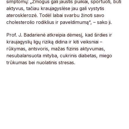
simptomų: „Žmogus gali jaustis puikiai, sportuoti, būti
aktyvus, tačiau kraujagyslėse jau gali vystytis
aterosklerozė. Todėl labai svarbu žinoti savo
cholesterolio rodiklius ir paveldimumą“, – sako ji.
Prof. J. Badarienė atkreipia dėmesį, kad širdies ir
kraujagyslių ligų riziką didina ir kiti veiksniai –
rūkymas, antsvoris, mažas fizinis aktyvumas,
nesubalansuota mityba, cukrinis diabetas, miego
trūkumas bei nuolatinis stresas.