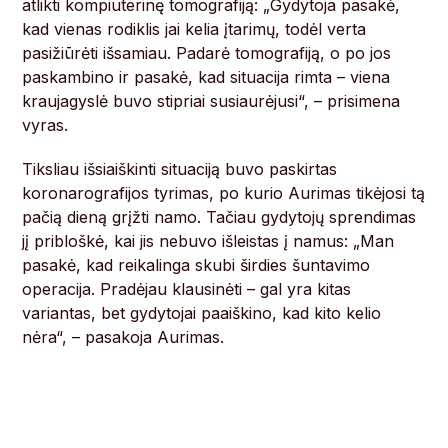
atlikti kompiuterinę tomografiją: „Gydytoja pasakė,
kad vienas rodiklis jai kelia įtarimų, todėl verta
pasižiūrėti išsamiau. Padarė tomografiją, o po jos
paskambino ir pasakė, kad situacija rimta – viena
kraujagyslė buvo stipriai susiaurėjusi“, – prisimena
vyras.
Tiksliau išsiaiškinti situaciją buvo paskirtas
koronarografijos tyrimas, po kurio Aurimas tikėjosi tą
pačią dieną grįžti namo. Tačiau gydytojų sprendimas
jį pribloškė, kai jis nebuvo išleistas į namus: „Man
pasakė, kad reikalinga skubi širdies šuntavimo
operacija. Pradėjau klausinėti – gal yra kitas
variantas, bet gydytojai paaiškino, kad kito kelio
nėra“, – pasakoja Aurimas.