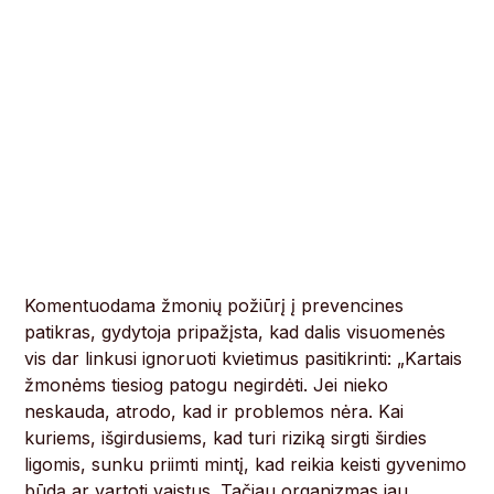
Komentuodama žmonių požiūrį į prevencines
patikras, gydytoja pripažįsta, kad dalis visuomenės
vis dar linkusi ignoruoti kvietimus pasitikrinti: „Kartais
žmonėms tiesiog patogu negirdėti. Jei nieko
neskauda, atrodo, kad ir problemos nėra. Kai
kuriems, išgirdusiems, kad turi riziką sirgti širdies
ligomis, sunku priimti mintį, kad reikia keisti gyvenimo
būdą ar vartoti vaistus. Tačiau organizmas jau