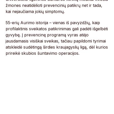
žmones neatidėlioti prevencinių patikrų net ir tada,
kai nejaučiama jokių simptomų.
55-erių Aurimo istorija – vienas iš pavyzdžių, kaip
profilaktinis sveikatos patikrinimas gali padėti išgelbėti
gyvybę. Į prevencinę programą vyras atėjo
jausdamasis visiškai sveikas, tačiau papildomi tyrimai
atskleidė sudėtingą širdies kraujagyslių ligą, dėl kurios
prireikė skubios šuntavimo operacijos.