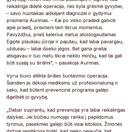
reikalinga didelė operacija, nes kyla grėsmė gyvybei,
– savo nuotaikas aiškėjant diagnozei ir gydymui
prisimena Aurimas. – Kai po visko pradedi galvoti
apie praeitį, prisimeni tam tikrus momentus.
Pavyzdžiui, prieš kelerius metus atostogaudamas
Egipte plaukiau jūroje ir pajutau, kad labai pavargau,
uždusau – labai išseko jėgos. Bet gana greitai
atsigavau ir tuo metu tikrai nekilo minčių, kad tai gali
būti susiję su širdimi“, – pasakoja Aurimas.
Vyrui buvo atlikta širdies šuntavimo operacija.
Šiandien jis dėkoja medikams už profesionalumą ir
sako, kad būtent prevencinė programa galėjo
išgelbėti jo gyvybę.
„Dabar suprantu, kad prevencija yra labai reikalingas
dalykas. Jei būčiau numojęs ranka į papildomus
tyrimus, pasekmės galėjo būti visai kitokios. Žmonės
dažnai nesitikrina todėl, kad nieko nejaučia, bet