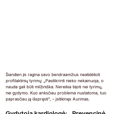
Šiandien jis ragina savo bendraamžius neatidėlioti
profilaktinių tyrimų: „Pasitikrinti nieko nekainuoja, o
nauda gali būti milžiniška. Nereikia bijoti nei tyrimų,
nei gydymo. Kuo anksčiau problema nustatoma, tuo
paprasčiau ją išspręsti“, – įsitikinęs Aurimas.
Gydytoja kardiologė: „Prevencinė