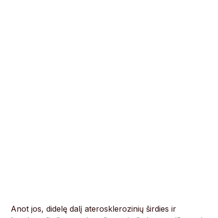
Anot jos, didelę dalį aterosklerozinių širdies ir