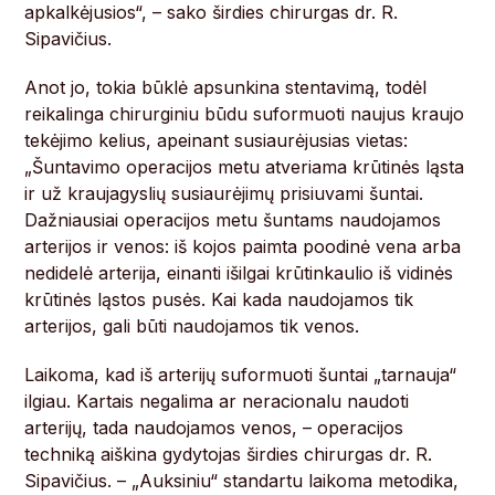
apkalkėjusios“, – sako širdies chirurgas dr. R.
Sipavičius.
Anot jo, tokia būklė apsunkina stentavimą, todėl
reikalinga chirurginiu būdu suformuoti naujus kraujo
tekėjimo kelius, apeinant susiaurėjusias vietas:
„Šuntavimo operacijos metu atveriama krūtinės ląsta
ir už kraujagyslių susiaurėjimų prisiuvami šuntai.
Dažniausiai operacijos metu šuntams naudojamos
arterijos ir venos: iš kojos paimta poodinė vena arba
nedidelė arterija, einanti išilgai krūtinkaulio iš vidinės
krūtinės ląstos pusės. Kai kada naudojamos tik
arterijos, gali būti naudojamos tik venos.
Laikoma, kad iš arterijų suformuoti šuntai „tarnauja“
ilgiau. Kartais negalima ar neracionalu naudoti
arterijų, tada naudojamos venos, – operacijos
techniką aiškina gydytojas širdies chirurgas dr. R.
Sipavičius. – „Auksiniu“ standartu laikoma metodika,