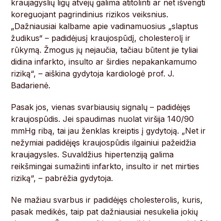
kraujagyslių ligų atvejų galima atitolinti ar net išvengti
koreguojant pagrindinius rizikos veiksnius.
„Dažniausiai kalbame apie vadinamuosius „slaptus
žudikus“ – padidėjusį kraujospūdį, cholesterolį ir
rūkymą. Žmogus jų nejaučia, tačiau būtent jie tyliai
didina infarkto, insulto ar širdies nepakankamumo
riziką“, – aiškina gydytoja kardiologė prof. J.
Badarienė.
Pasak jos, vienas svarbiausių signalų – padidėjęs
kraujospūdis. Jei spaudimas nuolat viršija 140/90
mmHg ribą, tai jau ženklas kreiptis į gydytoją. „Net ir
nežymiai padidėjęs kraujospūdis ilgainiui pažeidžia
kraujagysles. Suvaldžius hipertenziją galima
reikšmingai sumažinti infarkto, insulto ir net mirties
riziką“, – pabrėžia gydytoja.
Ne mažiau svarbus ir padidėjęs cholesterolis, kuris,
pasak medikės, taip pat dažniausiai nesukelia jokių