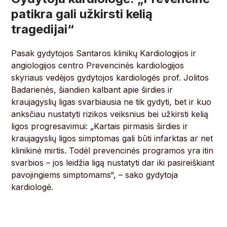
patikra gali užkirsti kelią
tragedijai“
Pasak gydytojos Santaros klinikų Kardiologijos ir
angiologijos centro Prevencinės kardiologijos
skyriaus vedėjos gydytojos kardiologės prof. Jolitos
Badarienės, šiandien kalbant apie širdies ir
kraujagyslių ligas svarbiausia ne tik gydyti, bet ir kuo
anksčiau nustatyti rizikos veiksnius bei užkirsti kelią
ligos progresavimui: „Kartais pirmasis širdies ir
kraujagyslių ligos simptomas gali būti infarktas ar net
klinikinė mirtis. Todėl prevencinės programos yra itin
svarbios – jos leidžia ligą nustatyti dar iki pasireiškiant
pavojingiems simptomams“, – sako gydytoja
kardiologė.