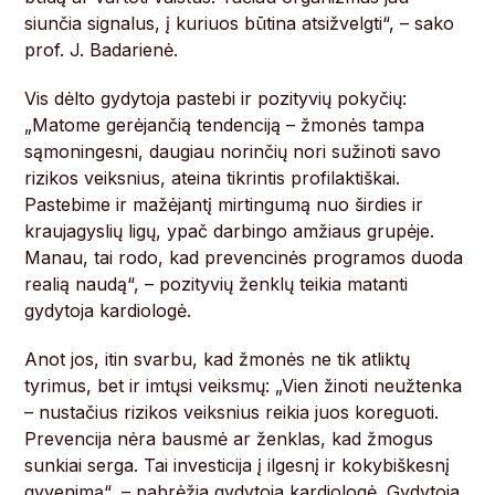
siunčia signalus, į kuriuos būtina atsižvelgti“, – sako
prof. J. Badarienė.
Vis dėlto gydytoja pastebi ir pozityvių pokyčių:
„Matome gerėjančią tendenciją – žmonės tampa
sąmoningesni, daugiau norinčių nori sužinoti savo
rizikos veiksnius, ateina tikrintis profilaktiškai.
Pastebime ir mažėjantį mirtingumą nuo širdies ir
kraujagyslių ligų, ypač darbingo amžiaus grupėje.
Manau, tai rodo, kad prevencinės programos duoda
realią naudą“, – pozityvių ženklų teikia matanti
gydytoja kardiologė.
Anot jos, itin svarbu, kad žmonės ne tik atliktų
tyrimus, bet ir imtųsi veiksmų: „Vien žinoti neužtenka
– nustačius rizikos veiksnius reikia juos koreguoti.
Prevencija nėra bausmė ar ženklas, kad žmogus
sunkiai serga. Tai investicija į ilgesnį ir kokybiškesnį
gyvenimą“, – pabrėžia gydytoja kardiologė. Gydytoja