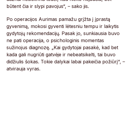
būtent čia ir slypi pavojus“, – sako jis.
Po operacijos Aurimas pamažu grįžta į įprastą
gyvenimą, mokosi gyventi lėtesniu tempu ir laikytis
gydytojų rekomendacijų. Pasak jo, sunkiausia buvo
ne pati operacija, o psichologinis momentas
sužinojus diagnozę. „Kai gydytojai pasakė, kad bet
kada gali nugriūti gatvėje ir nebeatsikelti, tai buvo
didžiulis šokas. Tokie dalykai labai pakeičia požiūrį“, –
atvirauja vyras.