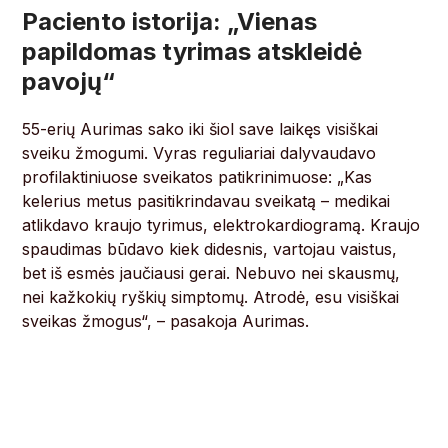
Paciento istorija: „Vienas
papildomas tyrimas atskleidė
pavojų“
55-erių Aurimas sako iki šiol save laikęs visiškai
sveiku žmogumi. Vyras reguliariai dalyvaudavo
profilaktiniuose sveikatos patikrinimuose: „Kas
kelerius metus pasitikrindavau sveikatą – medikai
atlikdavo kraujo tyrimus, elektrokardiogramą. Kraujo
spaudimas būdavo kiek didesnis, vartojau vaistus,
bet iš esmės jaučiausi gerai. Nebuvo nei skausmų,
nei kažkokių ryškių simptomų. Atrodė, esu visiškai
sveikas žmogus“, – pasakoja Aurimas.