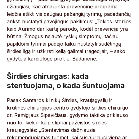
džiaugiasi, kad atnaujinta prevencinė programa
leidžia atlikti vis daugiau pažangių tyrimų, padedančių
anksti nustatyti pavojingus pakitimus: „Tokios istorijos
kaip Aurimo dar kartą parodo, kodėl prevencija yra
būtina. Žmogus nejautė ryškių simptomų, tačiau
papildomi tyrimai padėjo laiku nustatyti sudėtingą
širdies ligą ir užkirsti kelią galimai tragedijai“, – sako
gydytoja kardiologė prof. J. Badarienė.
Širdies chirurgas: kada
stentuojama, o kada šuntuojama
Pasak Santaros klinikų Širdies, kraujagyslių ir
krūtinės chirurgijos centro gydytojo širdies chirurgo
dr. Remigijaus Sipavičiaus, gydymo taktika priklauso
nuo to, kiek ir kaip stipriai pažeistos širdies
kraujagyslės: „Stentavimas dažniausiai
rekomenduojamas tuomet, kai susiaurėjusi viena ar