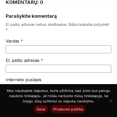
KOMENTARŲ: 0
Parašykite komentarą
El. pašto adresas nebus skelbiamas.
Būtini laukeliai pažymėti
*
Vardas
*
El. pašto adresas
*
Interneto puslapis
Mes naudojame slapukus, kurie užtikrina, kad Jums bus patogu
naudotis tinklalapiu. Jei toliau naršysite mūsų tinklalapyje, tai
tolygu Jūsų sutikimui su slapukų naudojimu.
Noriu savo interneto naršyklėje išsaugoti vardą, el.
Gerai
Privatumo politika
pašto adresą ir interneto puslapį, kad jų nebereiktų