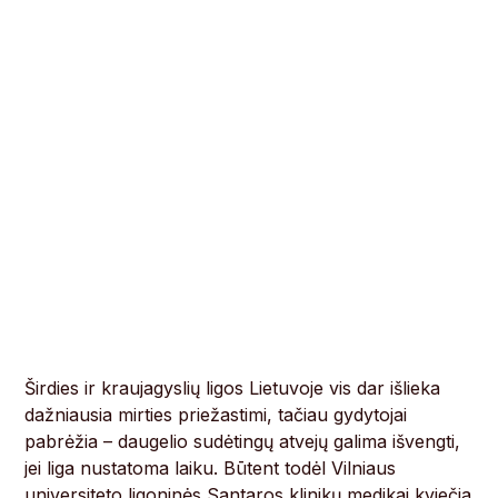
Širdies ir kraujagyslių ligos Lietuvoje vis dar išlieka
dažniausia mirties priežastimi, tačiau gydytojai
pabrėžia – daugelio sudėtingų atvejų galima išvengti,
jei liga nustatoma laiku. Būtent todėl Vilniaus
universiteto ligoninės Santaros klinikų medikai kviečia