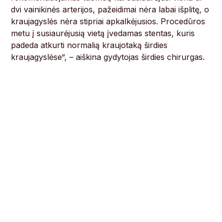
dvi vainikinės arterijos, pažeidimai nėra labai išplitę, o
kraujagyslės nėra stipriai apkalkėjusios. Procedūros
metu į susiaurėjusią vietą įvedamas stentas, kuris
padeda atkurti normalią kraujotaką širdies
kraujagyslėse“, – aiškina gydytojas širdies chirurgas.