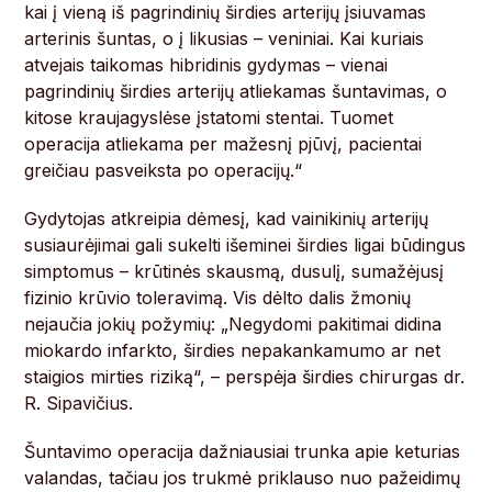
kai į vieną iš pagrindinių širdies arterijų įsiuvamas
arterinis šuntas, o į likusias – veniniai. Kai kuriais
atvejais taikomas hibridinis gydymas – vienai
pagrindinių širdies arterijų atliekamas šuntavimas, o
kitose kraujagyslėse įstatomi stentai. Tuomet
operacija atliekama per mažesnį pjūvį, pacientai
greičiau pasveiksta po operacijų.“
Gydytojas atkreipia dėmesį, kad vainikinių arterijų
susiaurėjimai gali sukelti išeminei širdies ligai būdingus
simptomus – krūtinės skausmą, dusulį, sumažėjusį
fizinio krūvio toleravimą. Vis dėlto dalis žmonių
nejaučia jokių požymių: „Negydomi pakitimai didina
miokardo infarkto, širdies nepakankamumo ar net
staigios mirties riziką“, – perspėja širdies chirurgas dr.
R. Sipavičius.
Šuntavimo operacija dažniausiai trunka apie keturias
valandas, tačiau jos trukmė priklauso nuo pažeidimų