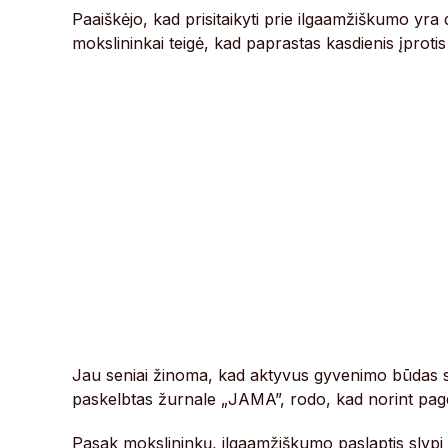
Paaiškėjo, kad prisitaikyti prie ilgaamžiškumo yr
mokslininkai teigė, kad paprastas kasdienis įprotis
Jau seniai žinoma, kad aktyvus gyvenimo būdas sum
paskelbtas žurnale „JAMA”, rodo, kad norint pager
Pasak mokslininkų, ilgaamžiškumo paslaptis slypi r