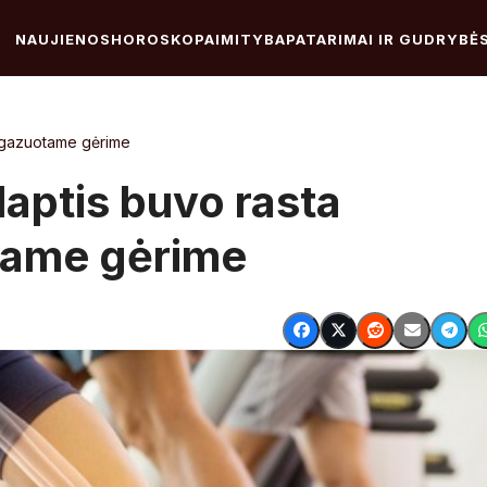
NAUJIENOS
HOROSKOPAI
MITYBA
PATARIMAI IR GUDRYBĖ
 gazuotame gėrime
aptis buvo rasta
tame gėrime