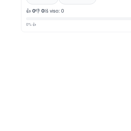
👍
0
👎
0
Iš viso: 0
0% 👍