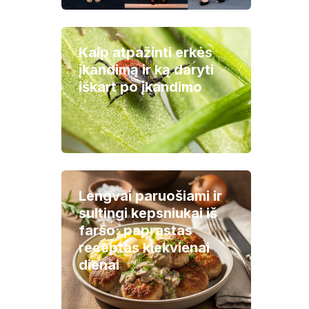
Kaip atpažinti erkės
įkandimą ir ką daryti
iškart po įkandimo
Lengvai paruošiami ir
sultingi kepsniukai iš
faršo: paprastas
receptas kiekvienai
dienai