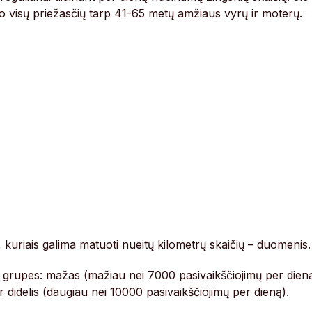
o visų priežasčių tarp 41-65 metų amžiaus vyrų ir moterų.
, kuriais galima matuoti nueitų kilometrų skaičių – duomenis.
s grupes: mažas (mažiau nei 7000 pasivaikščiojimų per dieną
r didelis (daugiau nei 10000 pasivaikščiojimų per dieną).