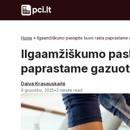
Skip
to
content
Home
»
Ilgaamžiškumo paslaptis buvo rasta paprastame
Ilgaamžiškumo pasl
paprastame gazuo
Daiva Krasauskaitė
9 gruodžio, 2025
•
2 minute read