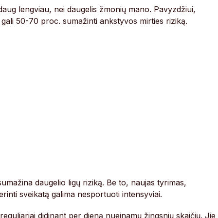
a daug lengviau, nei daugelis žmonių mano. Pavyzdžiui,
 gali 50-70 proc. sumažinti ankstyvos mirties riziką.
ažina daugelio ligų riziką. Be to, naujas tyrimas,
inti sveikatą galima nesportuoti intensyviai.
eguliariai didinant per dieną nueinamų žingsnių skaičių. Jie