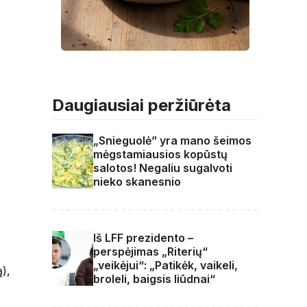
Daugiausiai peržiūrėta
„Snieguolė” yra mano šeimos
mėgstamiausios kopūstų
salotos! Negaliu sugalvoti
nieko skanesnio
Iš LFF prezidento –
perspėjimas „Riterių“
„veikėjui“: „Patikėk, vaikeli,
),
broleli, baigsis liūdnai“