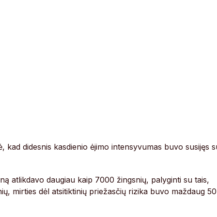
ė, kad didesnis kasdienio ėjimo intensyvumas buvo susijęs s
ną atlikdavo daugiau kaip 7000 žingsnių, palyginti su tais,
ų, mirties dėl atsitiktinių priežasčių rizika buvo maždaug 50