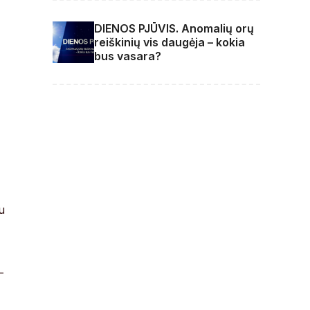
DIENOS PJŪVIS. Anomalių orų
reiškinių vis daugėja – kokia
bus vasara?
u
-