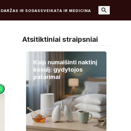
S
DARŽAS IR SODAS
SVEIKATA IR MEDICINA
Atsitiktiniai straipsniai
Kaip numalšinti naktinį
kosulį: gydytojos
patarimai