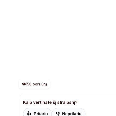
👁️
158 peržiūrų
Kaip vertinate šį straipsnį?
👍
Pritariu
👎
Nepritariu