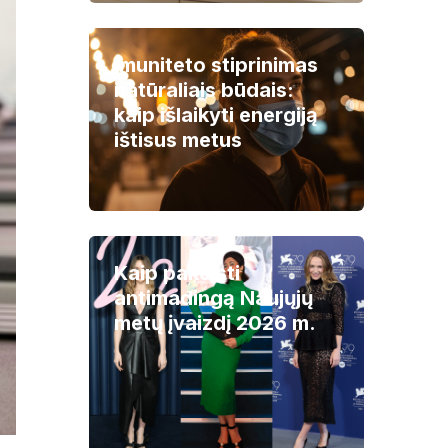
Imuniteto stiprinimas
natūraliais būdais:
kaip išlaikyti energiją
ištisus metus
Kaip pakeisti
antimadingą Naujųjų
metų įvaizdį 2026 m.