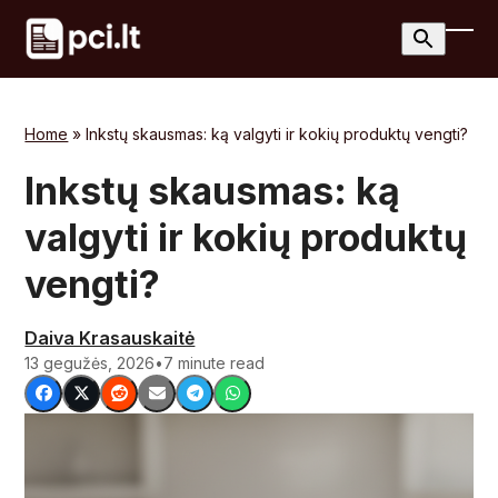
Skip
to
Ope
Clos
content
mobi
mobi
men
men
Home
»
Inkstų skausmas: ką valgyti ir kokių produktų vengti?
Inkstų skausmas: ką
valgyti ir kokių produktų
vengti?
Daiva Krasauskaitė
13 gegužės, 2026
•
7 minute read