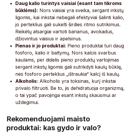
Daug kalio turintys vaisiai (esant tam tikroms
būklėms):
Nors vaisiai yra sveika, sergant inkstų
ligomis, kai inkstai nebegali efektyviai šalinti kalio,
jo perteklius gali sukelti širdies ritmo sutrikimus.
Reikėtų atsargiai vartoti bananus, avokadus,
džiovintus vaisius ir apelsinus.
Pienas ir jo produktai:
Pieno produktai turi daug
fosforo, kalio ir baltymų. Nors kalcis svarbus
kaulams, per didelis pieno produktų vartojimas
sergant inkstų ligomis gali sutrikdyti kaulų būklę,
nes fosforo perteklius „ištraukia“ kalcį iš kaulų.
Alkoholis:
Alkoholis yra toksinas, kurį inkstai
privalo filtruoti. Be to, jis dehidratuoja organizmą,
o tai ypač pavojinga esant inkstų skausmui ar
uždegimui.
Rekomenduojami maisto
produktai: kas gydo ir valo?