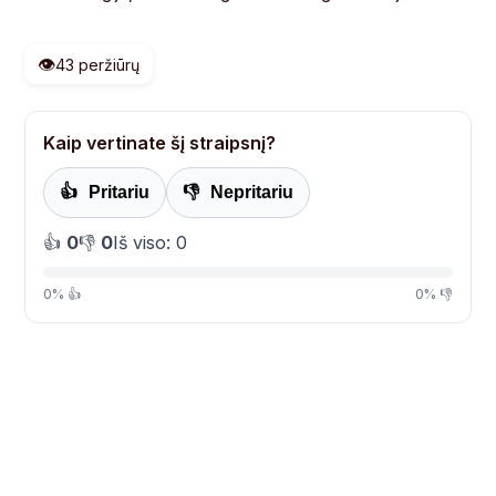
👁️
43 peržiūrų
Kaip vertinate šį straipsnį?
👍
Pritariu
👎
Nepritariu
👍
0
👎
0
Iš viso: 0
0% 👍
0% 👎