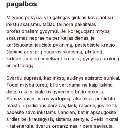
pagalbos
Mitybos pokyčiai yra galingas ginklas kovojant su
inkstų skausmu, tačiau tai nėra pakaitalas
profesionaliam gydymui. Jei koreguojant mitybą
skausmas nepraeina per kelias dienas, jei
karščiuojate, jaučiate pykinimą, pastebėjote kraujo
šlapime ar stiprų nugaros skausmą, plintantį į
kirkšnis, būtina nedelsiant kreiptis į gydytoją urologą
ar nefrologą.
Svarbu suprasti, kad inkstų audinys atsistato sunkiai.
Todėl mityba turėtų būti vertinama ne kaip laikina
dieta, o kaip ilgalaikis gyvenimo būdo pokytis.
Sumažinus druskos vartojimą, atsisakius perdirbto
maisto ir padidinus daržovių kiekį racione, jūs ne tik
padėsite savo inkstams šiandien, bet ir apsaugosite
širdies bei kraujagyslių sistemą ateityje. Sveiki inkstai
– tai energija, švarus organizmas ir gera savijauta.