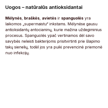
Uogos – natūralūs antioksidantai
Mėlynės
,
braškės
,
avietės
ir
spanguolės
yra
laikomos „supermaistu“ inkstams. Mėlynėse gausu
antioksidantų antocianinų, kurie mažina uždegiminius
procesus. Spanguolės ypač vertinamos dėl savo
savybės neleisti bakterijoms prisitvirtinti prie šlapimo
takų sienelių, todėl jos yra puiki prevencinė priemonė
nuo infekcijų.