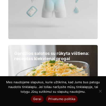
Gardžios salotos su rūkyta vištiena:
receptas kiekvienai progai
Mes naudojame slapukus, kurie užtikrina, kad Jums bus patogu
naudotis tinklalapiu. Jei toliau naršysite mūsų tinklalapyje, tai
tolygu Jūsų sutikimui su slapukų naudojimu.
Gerai
Privatumo politika