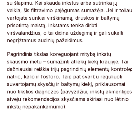
su šlapimu. Kai skauda inkstus arba sutrinka jų
veikla, šis filtravimo pajėgumas sumažėja. Jei ir toliau
vartojate sunkiai virškinamą, druskos ir baltymų
prisotintą maistą, inkstams tenka dirbti
viršvalandžius, o tai didina uždegimą ir gali sukelti
negrįžtamus audinių pažeidimus.
Pagrindinis tikslas koreguojant mitybą inkstų
skausmo metu – sumažinti atliekų kiekį kraujyje. Tai
dažniausiai reiškia trijų pagrindinių elementų kontrolę:
natrio, kalio ir fosforo. Taip pat svarbu reguliuoti
suvartojamų skysčių ir baltymų kiekį, priklausomai
nuo tikslios diagnozės (pavyzdžiui, inkstų akmenligės
atveju rekomendacijos skysčiams skiriasi nuo lėtinio
inkstų nepakankamumo).