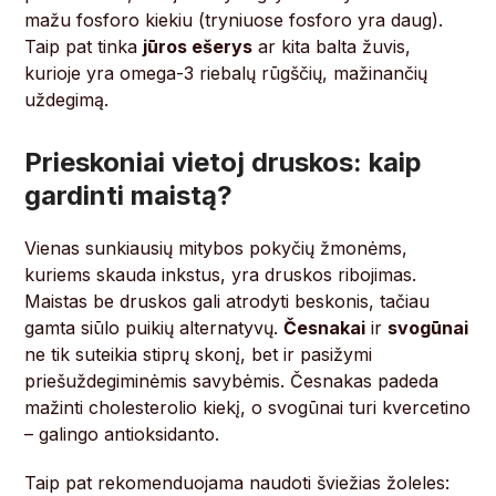
mažu fosforo kiekiu (tryniuose fosforo yra daug).
Taip pat tinka
jūros ešerys
ar kita balta žuvis,
kurioje yra omega-3 riebalų rūgščių, mažinančių
uždegimą.
Prieskoniai vietoj druskos: kaip
gardinti maistą?
Vienas sunkiausių mitybos pokyčių žmonėms,
kuriems skauda inkstus, yra druskos ribojimas.
Maistas be druskos gali atrodyti beskonis, tačiau
gamta siūlo puikių alternatyvų.
Česnakai
ir
svogūnai
ne tik suteikia stiprų skonį, bet ir pasižymi
priešuždegiminėmis savybėmis. Česnakas padeda
mažinti cholesterolio kiekį, o svogūnai turi kvercetino
– galingo antioksidanto.
Taip pat rekomenduojama naudoti šviežias žoleles: