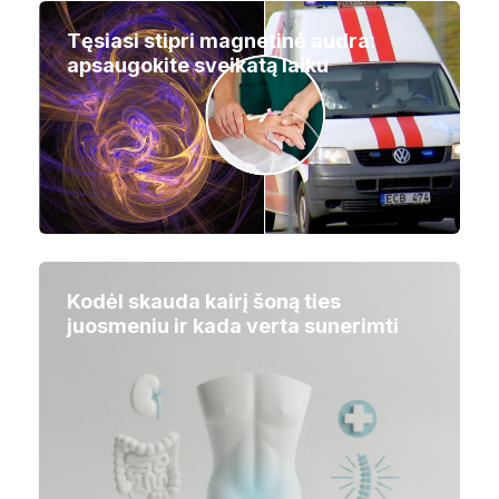
Tęsiasi stipri magnetinė audra:
apsaugokite sveikatą laiku
Kodėl skauda kairį šoną ties
juosmeniu ir kada verta sunerimti