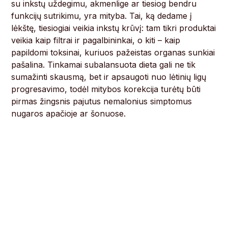
su inkstų uždegimu, akmenlige ar tiesiog bendru
funkcijų sutrikimu, yra mityba. Tai, ką dedame į
lėkštę, tiesiogiai veikia inkstų krūvį: tam tikri produktai
veikia kaip filtrai ir pagalbininkai, o kiti – kaip
papildomi toksinai, kuriuos pažeistas organas sunkiai
pašalina. Tinkamai subalansuota dieta gali ne tik
sumažinti skausmą, bet ir apsaugoti nuo lėtinių ligų
progresavimo, todėl mitybos korekcija turėtų būti
pirmas žingsnis pajutus nemalonius simptomus
nugaros apačioje ar šonuose.