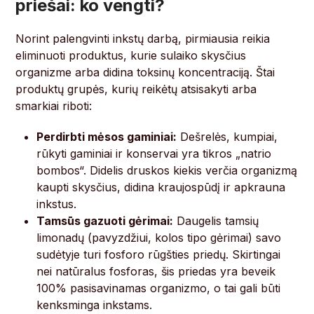
priešai: ko vengti?
Norint palengvinti inkstų darbą, pirmiausia reikia
eliminuoti produktus, kurie sulaiko skysčius
organizme arba didina toksinų koncentraciją. Štai
produktų grupės, kurių reikėtų atsisakyti arba
smarkiai riboti:
Perdirbti mėsos gaminiai:
Dešrelės, kumpiai,
rūkyti gaminiai ir konservai yra tikros „natrio
bombos“. Didelis druskos kiekis verčia organizmą
kaupti skysčius, didina kraujospūdį ir apkrauna
inkstus.
Tamsūs gazuoti gėrimai:
Daugelis tamsių
limonadų (pavyzdžiui, kolos tipo gėrimai) savo
sudėtyje turi fosforo rūgšties priedų. Skirtingai
nei natūralus fosforas, šis priedas yra beveik
100% pasisavinamas organizmo, o tai gali būti
kenksminga inkstams.