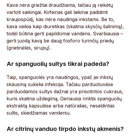
Kava nėra griežtai draudžiama, tačiau ją reikėtų
vartoti saikingai. Kofeinas gali laikinai padidinti
kraujospūdį, kas nėra naudinga inkstams. Be to,
kava veikia kaip diuretikas (skatina skysčių šalinimą),
todėl būtina gerti papildomai vandens. Svarbiausia –
gerti juodą kavą be daug fosforo turinčių priedų
(grietinėlės, sirupų).
Ar spanguolių sultys tikrai padeda?
Taip, spanguolės yra naudingos, ypač jei inkstų
skausmą sukelia infekcija. Tačiau parduotuvėse
parduodamos sultys dažnai yra prisotintos cukraus,
kuris skatina uždegimą. Geriausia rinktis spanguolių
ekstraktą kapsulėse arba natūralias, nesaldintas
sultis, skiedžiamas vandeniu.
Ar citrinų vanduo tirpdo inkstų akmenis?