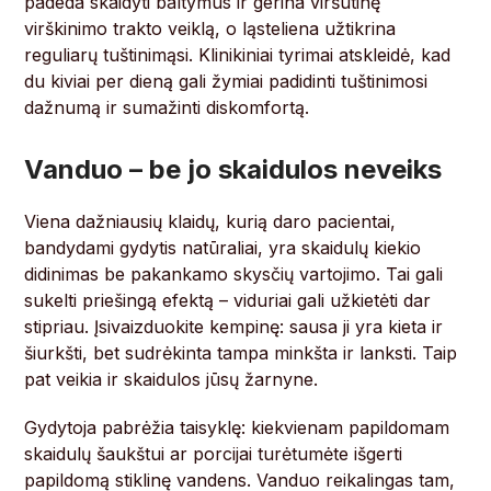
padeda skaidyti baltymus ir gerina viršutinę
virškinimo trakto veiklą, o ląsteliena užtikrina
reguliarų tuštinimąsi. Klinikiniai tyrimai atskleidė, kad
du kiviai per dieną gali žymiai padidinti tuštinimosi
dažnumą ir sumažinti diskomfortą.
Vanduo – be jo skaidulos neveiks
Viena dažniausių klaidų, kurią daro pacientai,
bandydami gydytis natūraliai, yra skaidulų kiekio
didinimas be pakankamo skysčių vartojimo. Tai gali
sukelti priešingą efektą – viduriai gali užkietėti dar
stipriau. Įsivaizduokite kempinę: sausa ji yra kieta ir
šiurkšti, bet sudrėkinta tampa minkšta ir lanksti. Taip
pat veikia ir skaidulos jūsų žarnyne.
Gydytoja pabrėžia taisyklę: kiekvienam papildomam
skaidulų šaukštui ar porcijai turėtumėte išgerti
papildomą stiklinę vandens. Vanduo reikalingas tam,