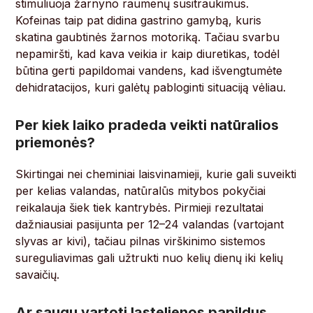
stimuliuoja žarnyno raumenų susitraukimus.
Kofeinas taip pat didina gastrino gamybą, kuris
skatina gaubtinės žarnos motoriką. Tačiau svarbu
nepamiršti, kad kava veikia ir kaip diuretikas, todėl
būtina gerti papildomai vandens, kad išvengtumėte
dehidratacijos, kuri galėtų pabloginti situaciją vėliau.
Per kiek laiko pradeda veikti natūralios
priemonės?
Skirtingai nei cheminiai laisvinamieji, kurie gali suveikti
per kelias valandas, natūralūs mitybos pokyčiai
reikalauja šiek tiek kantrybės. Pirmieji rezultatai
dažniausiai pasijunta per 12–24 valandas (vartojant
slyvas ar kivi), tačiau pilnas virškinimo sistemos
sureguliavimas gali užtrukti nuo kelių dienų iki kelių
savaičių.
Ar saugu vartoti ląstelienos papildus