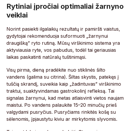
Rytiniai įpročiai optimaliai žarnyno
veiklai
Norint pasiekti ilgalaikių rezultatų ir pamiršti vaistus,
gydytojai rekomenduoja suformuoti „žarnynui
draugišką” ryto rutiną. Mūsų virškinimo sistema yra
aktyviausia ryte, vos pabudus, todėl tai geriausias
laikas paskatinti natūralų tuštinimąsi.
Visų pirma, dieną pradėkite nuo stiklinės šilto
vandens (galima su citrina). Šiltas skystis, patekęs į
tuščią skrandį, suveikia kaip „žadintuvas” virškinimo
traktui, suaktyvindamas gastrokolinį refleksą. Tai
signalas žarnynui, kad metas atlaisvinti vietos naujam
maistui. Po vandens palaukite 15–20 minučių prieš
valgydami pusryčius. Pusryčiams rinkitės košę su
sėlenomis, įpjaustytu kiviu ar mirkytomis slyvomis.