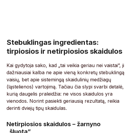
Stebuklingas ingredientas:
tirpiosios ir netirpiosios skaidulos
Kai gydytoja sako, kad „tai veikia geriau nei vaistai”, ji
dažniausiai kalba ne apie vieną konkretų stebuklingą
vaisių, bet apie sistemingą skaidulinių medžiagų
(ląstelienos) vartojimą. Tačiau čia slypi svarbi detalė,
kurią daugelis praleidžia: ne visos skaidulos yra
vienodos. Norint pasiekti geriausią rezultatą, reikia
derinti dviejų tipų skaidulas.
Netirpiosios skaidulos – žarnyno
„šluota”