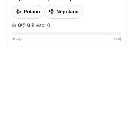
👍
Pritariu
👎
Nepritariu
👍
0
👎
0
Iš viso: 0
0% 👍
0% 👎