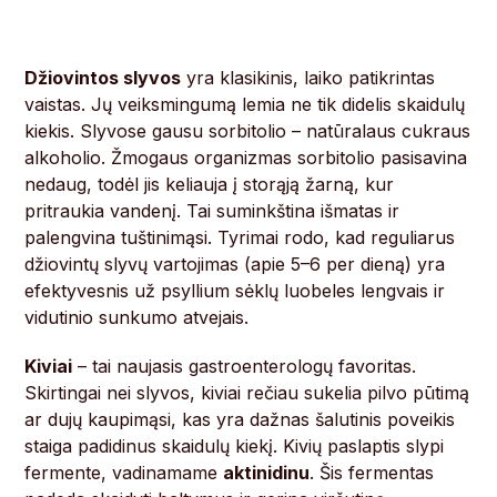
Džiovintos slyvos
yra klasikinis, laiko patikrintas
vaistas. Jų veiksmingumą lemia ne tik didelis skaidulų
kiekis. Slyvose gausu sorbitolio – natūralaus cukraus
alkoholio. Žmogaus organizmas sorbitolio pasisavina
nedaug, todėl jis keliauja į storąją žarną, kur
pritraukia vandenį. Tai suminkština išmatas ir
palengvina tuštinimąsi. Tyrimai rodo, kad reguliarus
džiovintų slyvų vartojimas (apie 5–6 per dieną) yra
efektyvesnis už psyllium sėklų luobeles lengvais ir
vidutinio sunkumo atvejais.
Kiviai
– tai naujasis gastroenterologų favoritas.
Skirtingai nei slyvos, kiviai rečiau sukelia pilvo pūtimą
ar dujų kaupimąsi, kas yra dažnas šalutinis poveikis
staiga padidinus skaidulų kiekį. Kivių paslaptis slypi
fermente, vadinamame
aktinidinu
. Šis fermentas