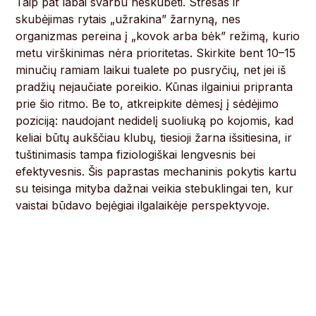
Taip pat labai svarbu neskubėti. Stresas ir
skubėjimas rytais „užrakina” žarnyną, nes
organizmas pereina į „kovok arba bėk” režimą, kurio
metu virškinimas nėra prioritetas. Skirkite bent 10–15
minučių ramiam laikui tualete po pusryčių, net jei iš
pradžių nejaučiate poreikio. Kūnas ilgainiui pripranta
prie šio ritmo. Be to, atkreipkite dėmesį į sėdėjimo
poziciją: naudojant nedidelį suoliuką po kojomis, kad
keliai būtų aukščiau klubų, tiesioji žarna išsitiesina, ir
tuštinimasis tampa fiziologiškai lengvesnis bei
efektyvesnis. Šis paprastas mechaninis pokytis kartu
su teisinga mityba dažnai veikia stebuklingai ten, kur
vaistai būdavo bejėgiai ilgalaikėje perspektyvoje.