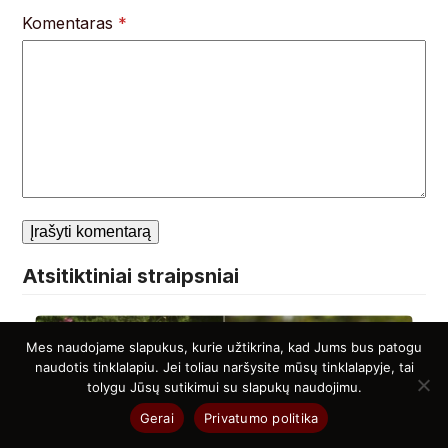
Komentaras
*
Atsitiktiniai straipsniai
Mes naudojame slapukus, kurie užtikrina, kad Jums bus patogu
Žolininkė Jolanta ragina greičiau
naudotis tinklalapiu. Jei toliau naršysite mūsų tinklalapyje, tai
prisirinkti šių žolelių: jos – aukso
tolygu Jūsų sutikimui su slapukų naudojimu.
gysla organizmui
Gerai
Privatumo politika