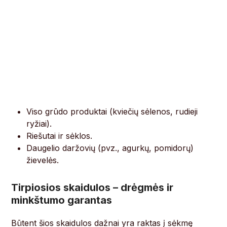
Viso grūdo produktai (kviečių sėlenos, rudieji
ryžiai).
Riešutai ir sėklos.
Daugelio daržovių (pvz., agurkų, pomidorų)
žievelės.
Tirpiosios skaidulos – drėgmės ir
minkštumo garantas
Būtent šios skaidulos dažnai yra raktas į sėkmę