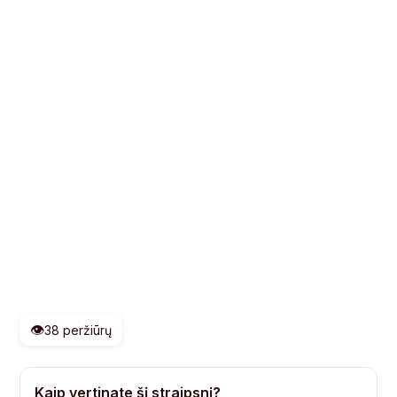
👁️
38 peržiūrų
Kaip vertinate šį straipsnį?