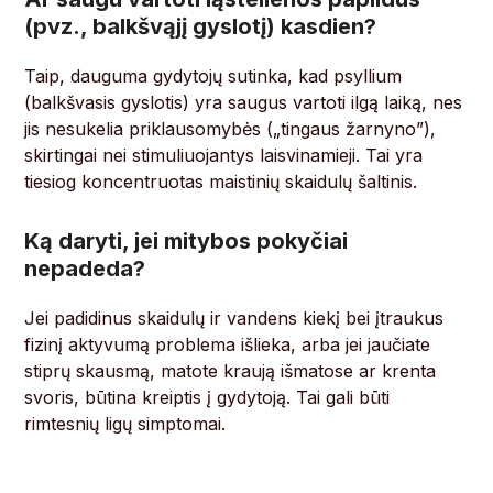
(pvz., balkšvąjį gyslotį) kasdien?
Taip, dauguma gydytojų sutinka, kad psyllium
(balkšvasis gyslotis) yra saugus vartoti ilgą laiką, nes
jis nesukelia priklausomybės („tingaus žarnyno”),
skirtingai nei stimuliuojantys laisvinamieji. Tai yra
tiesiog koncentruotas maistinių skaidulų šaltinis.
Ką daryti, jei mitybos pokyčiai
nepadeda?
Jei padidinus skaidulų ir vandens kiekį bei įtraukus
fizinį aktyvumą problema išlieka, arba jei jaučiate
stiprų skausmą, matote kraują išmatose ar krenta
svoris, būtina kreiptis į gydytoją. Tai gali būti
rimtesnių ligų simptomai.