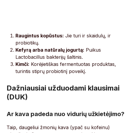
Raugintus kopūstus:
Jie turi ir skaidulų, ir
probiotikų.
Kefyrą arba natūralų jogurtą:
Puikus
Lactobacillus bakterijų šaltinis.
Kimči:
Korėjietiškas fermentuotas produktas,
turintis stiprų probiotinį poveikį.
Dažniausiai užduodami klausimai
(DUK)
Ar kava padeda nuo vidurių užkietėjimo?
Taip, daugeliui žmonių kava (ypač su kofeinu)