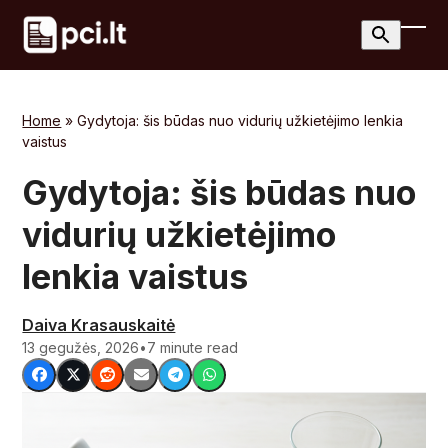
Skip
to
Ope
Clos
content
mobi
mobi
men
men
Home
»
Gydytoja: šis būdas nuo vidurių užkietėjimo lenkia
vaistus
Gydytoja: šis būdas nuo
vidurių užkietėjimo
lenkia vaistus
Daiva Krasauskaitė
13 gegužės, 2026
•
7 minute read