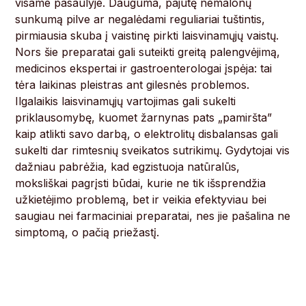
visame pasaulyje. Dauguma, pajutę nemalonų
sunkumą pilve ar negalėdami reguliariai tuštintis,
pirmiausia skuba į vaistinę pirkti laisvinamųjų vaistų.
Nors šie preparatai gali suteikti greitą palengvėjimą,
medicinos ekspertai ir gastroenterologai įspėja: tai
tėra laikinas pleistras ant gilesnės problemos.
Ilgalaikis laisvinamųjų vartojimas gali sukelti
priklausomybę, kuomet žarnynas pats „pamiršta”
kaip atlikti savo darbą, o elektrolitų disbalansas gali
sukelti dar rimtesnių sveikatos sutrikimų. Gydytojai vis
dažniau pabrėžia, kad egzistuoja natūralūs,
moksliškai pagrįsti būdai, kurie ne tik išsprendžia
užkietėjimo problemą, bet ir veikia efektyviau bei
saugiau nei farmaciniai preparatai, nes jie pašalina ne
simptomą, o pačią priežastį.