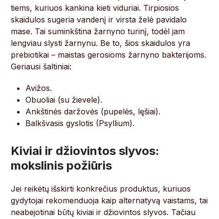
tiems, kuriuos kankina kieti viduriai. Tirpiosios
skaidulos sugeria vandenį ir virsta želė pavidalo
mase. Tai suminkština žarnyno turinį, todėl jam
lengviau slysti žarnynu. Be to, šios skaidulos yra
prebiotikai – maistas gerosioms žarnyno bakterijoms.
Geriausi šaltiniai:
Avižos.
Obuoliai (su žievele).
Ankštinės daržovės (pupelės, lęšiai).
Balkšvasis gyslotis (Psyllium).
Kiviai ir džiovintos slyvos:
mokslinis požiūris
Jei reikėtų išskirti konkrečius produktus, kuriuos
gydytojai rekomenduoja kaip alternatyvą vaistams, tai
neabejotinai būtų kiviai ir džiovintos slyvos. Tačiau