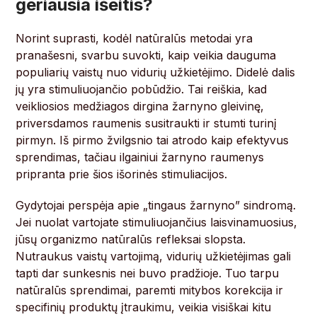
geriausia išeitis?
Norint suprasti, kodėl natūralūs metodai yra
pranašesni, svarbu suvokti, kaip veikia dauguma
populiarių vaistų nuo vidurių užkietėjimo. Didelė dalis
jų yra stimuliuojančio pobūdžio. Tai reiškia, kad
veikliosios medžiagos dirgina žarnyno gleivinę,
priversdamos raumenis susitraukti ir stumti turinį
pirmyn. Iš pirmo žvilgsnio tai atrodo kaip efektyvus
sprendimas, tačiau ilgainiui žarnyno raumenys
pripranta prie šios išorinės stimuliacijos.
Gydytojai perspėja apie „tingaus žarnyno” sindromą.
Jei nuolat vartojate stimuliuojančius laisvinamuosius,
jūsų organizmo natūralūs refleksai slopsta.
Nutraukus vaistų vartojimą, vidurių užkietėjimas gali
tapti dar sunkesnis nei buvo pradžioje. Tuo tarpu
natūralūs sprendimai, paremti mitybos korekcija ir
specifinių produktų įtraukimu, veikia visiškai kitu