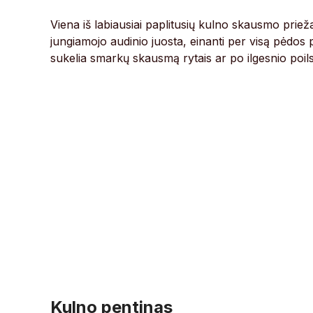
Viena iš labiausiai paplitusių kulno skausmo prieža
jungiamojo audinio juosta, einanti per visą pėdos p
sukelia smarkų skausmą rytais ar po ilgesnio poils
Kulno pentinas