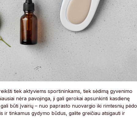
eikšti tiek aktyviems sportininkams, tiek sėdimą gyvenimo
siai nėra pavojinga, ji gali gerokai apsunkinti kasdienę
 gali būti įvairių – nuo paprasto nuovargio iki rimtesnių pėd
 ir tinkamus gydymo būdus, galite greičiau atsigauti ir