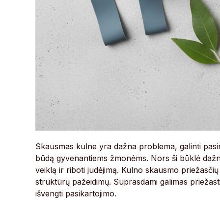
Skausmas kulne yra dažna problema, galinti pasir
būdą gyvenantiems žmonėms. Nors ši būklė dažniau
veiklą ir riboti judėjimą. Kulno skausmo priežasčių
struktūrų pažeidimų. Suprasdami galimas priežastis
išvengti pasikartojimo.