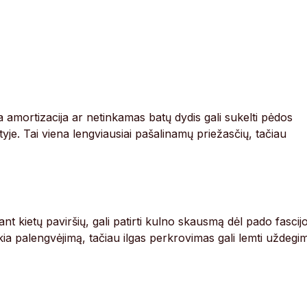
amortizacija ar netinkamas batų dydis gali sukelti pėdos
je. Tai viena lengviausiai pašalinamų priežasčių, tačiau
nt kietų paviršių, gali patirti kulno skausmą dėl pado fascij
kia palengvėjimą, tačiau ilgas perkrovimas gali lemti uždegi