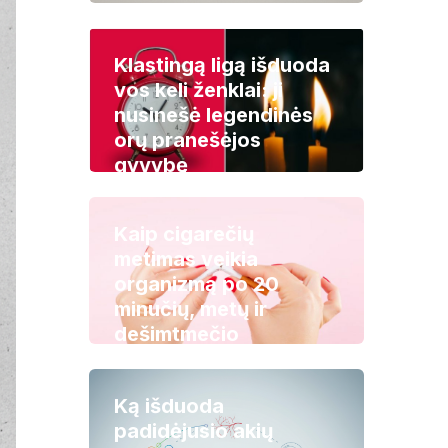
Klastingą ligą išduoda
vos keli ženklai: ji
nusinešė legendinės
orų pranešėjos
gyvybę
Kaip cigarečių
metimas veikia
organizmą po 20
minučių, metų ir
dešimtmečio
Ką išduoda
padidėjusio akių