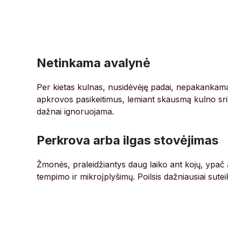
Netinkama avalynė
Per kietas kulnas, nusidėvėję padai, nepakankama 
apkrovos pasikeitimus, lemiant skausmą kulno srity
dažnai ignoruojama.
Perkrova arba ilgas stovėjimas
Žmonės, praleidžiantys daug laiko ant kojų, ypač a
tempimo ir mikroįplyšimų. Poilsis dažniausiai sutei