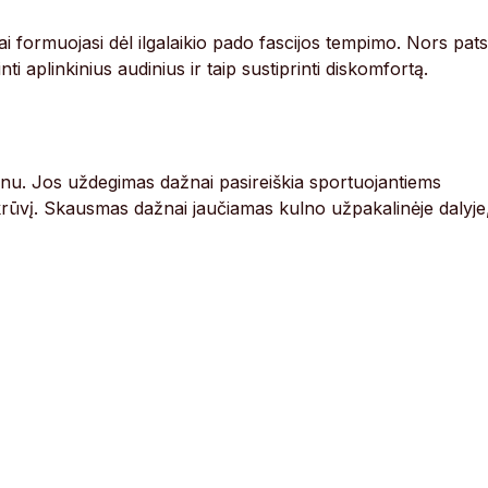
ai formuojasi dėl ilgalaikio pado fascijos tempimo. Nors pats
ti aplinkinius audinius ir taip sustiprinti diskomfortą.
nu. Jos uždegimas dažnai pasireiškia sportuojantiems
 krūvį. Skausmas dažnai jaučiamas kulno užpakalinėje dalyje