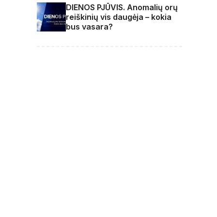
DIENOS PJŪVIS. Anomalių orų
reiškinių vis daugėja – kokia
bus vasara?