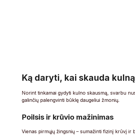
Ką daryti, kai skauda kulną
Norint tinkamai gydyti kulno skausmą, svarbu nustat
galinčių palengvinti būklę daugeliui žmonių.
Poilsis ir krūvio mažinimas
Vienas pirmųjų žingsnių – sumažinti fizinį krūvį ir