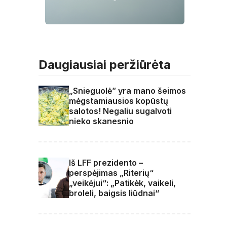
Daugiausiai peržiūrėta
„Snieguolė” yra mano šeimos
mėgstamiausios kopūstų
salotos! Negaliu sugalvoti
nieko skanesnio
Iš LFF prezidento –
perspėjimas „Riterių“
„veikėjui“: „Patikėk, vaikeli,
broleli, baigsis liūdnai“