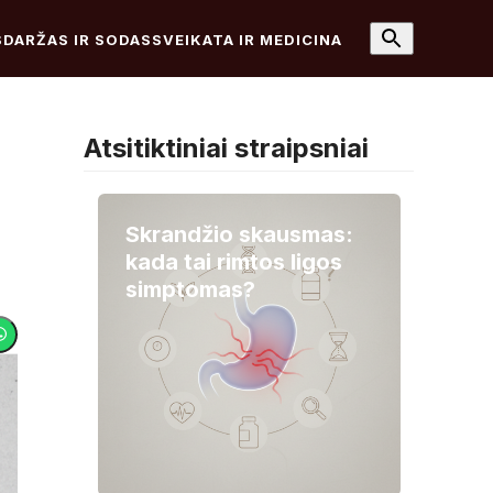
S
DARŽAS IR SODAS
SVEIKATA IR MEDICINA
Atsitiktiniai straipsniai
Skrandžio skausmas:
kada tai rimtos ligos
simptomas?