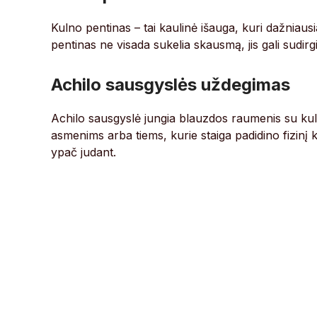
Kulno pentinas – tai kaulinė išauga, kuri dažniausi
pentinas ne visada sukelia skausmą, jis gali sudirgin
Achilo sausgyslės uždegimas
Achilo sausgyslė jungia blauzdos raumenis su kul
asmenims arba tiems, kurie staiga padidino fizinį
ypač judant.