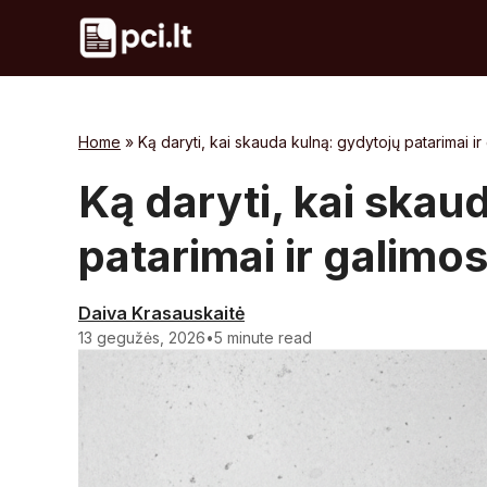
Skip
to
content
Home
»
Ką daryti, kai skauda kulną: gydytojų patarimai ir
Ką daryti, kai skau
patarimai ir galimo
Daiva Krasauskaitė
13 gegužės, 2026
•
5 minute read