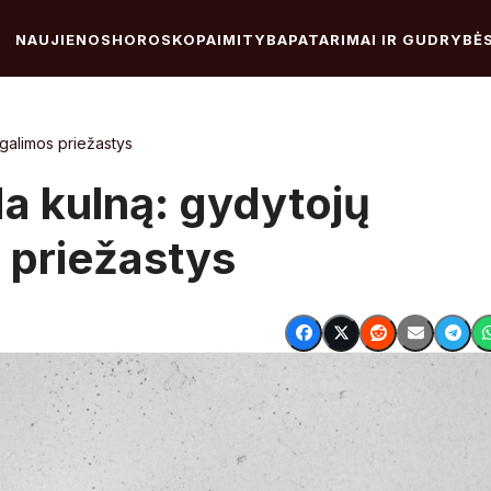
NAUJIENOS
HOROSKOPAI
MITYBA
PATARIMAI IR GUDRYBĖ
 galimos priežastys
da kulną: gydytojų
s priežastys