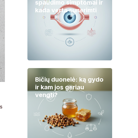
spaudimo simptomai ir
kada verta sunerimti
Bičių duonelė: ką gydo
ir kam jos geriau
vengti?
os