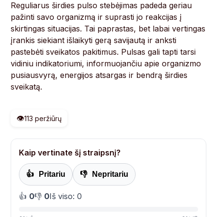
Reguliarus širdies pulso stebėjimas padeda geriau
pažinti savo organizmą ir suprasti jo reakcijas į
skirtingas situacijas. Tai paprastas, bet labai vertingas
įrankis siekiant išlaikyti gerą savijautą ir anksti
pastebėti sveikatos pakitimus. Pulsas gali tapti tarsi
vidiniu indikatoriumi, informuojančiu apie organizmo
pusiausvyrą, energijos atsargas ir bendrą širdies
sveikatą.
👁️
113 peržiūrų
Kaip vertinate šį straipsnį?
👍
Pritariu
👎
Nepritariu
👍
0
👎
0
Iš viso: 0