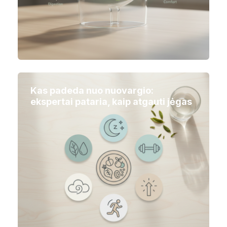
Kas padeda nuo nuovargio:
ekspertai pataria, kaip atgauti jėgas