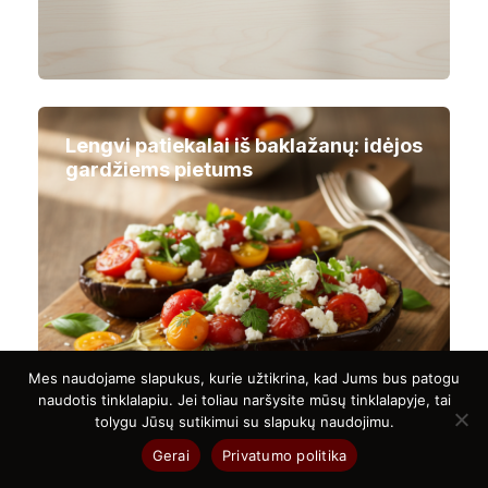
Lengvi patiekalai iš baklažanų: idėjos
gardžiems pietums
Mes naudojame slapukus, kurie užtikrina, kad Jums bus patogu
naudotis tinklalapiu. Jei toliau naršysite mūsų tinklalapyje, tai
tolygu Jūsų sutikimui su slapukų naudojimu.
Gerai
Privatumo politika