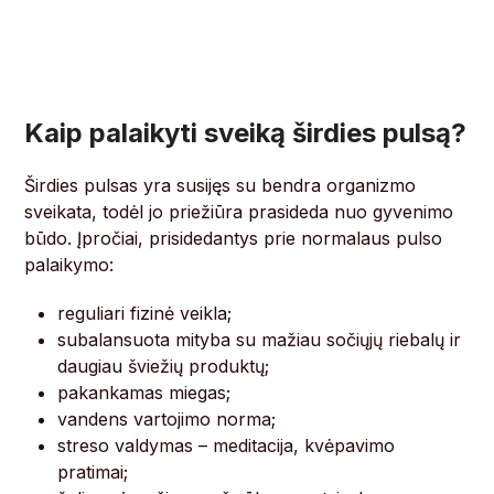
Kaip palaikyti sveiką širdies pulsą?
Širdies pulsas yra susijęs su bendra organizmo
sveikata, todėl jo priežiūra prasideda nuo gyvenimo
būdo. Įpročiai, prisidedantys prie normalaus pulso
palaikymo:
reguliari fizinė veikla;
subalansuota mityba su mažiau sočiųjų riebalų ir
daugiau šviežių produktų;
pakankamas miegas;
vandens vartojimo norma;
streso valdymas – meditacija, kvėpavimo
pratimai;