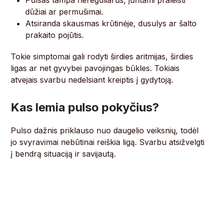
Pulsas tampa nereguliarus, juntami praleisti
dūžiai ar permušimai.
Atsiranda skausmas krūtinėje, dusulys ar šalto
prakaito pojūtis.
Tokie simptomai gali rodyti širdies aritmijas, širdies
ligas ar net gyvybei pavojingas būkles. Tokiais
atvejais svarbu nedelsiant kreiptis į gydytoją.
Kas lemia pulso pokyčius?
Pulso dažnis priklauso nuo daugelio veiksnių, todėl
jo svyravimai nebūtinai reiškia ligą. Svarbu atsižvelgti
į bendrą situaciją ir savijautą.