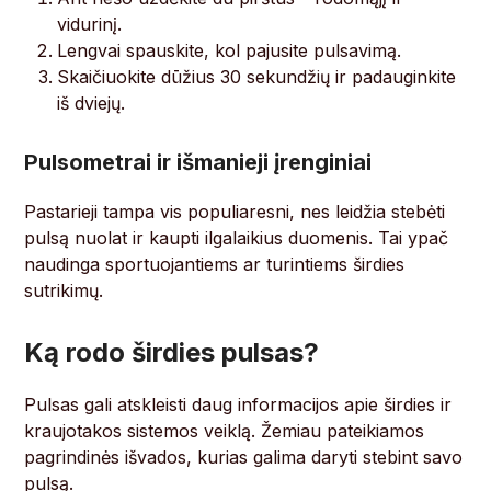
vidurinį.
Lengvai spauskite, kol pajusite pulsavimą.
Skaičiuokite dūžius 30 sekundžių ir padauginkite
iš dviejų.
Pulsometrai ir išmanieji įrenginiai
Pastarieji tampa vis populiaresni, nes leidžia stebėti
pulsą nuolat ir kaupti ilgalaikius duomenis. Tai ypač
naudinga sportuojantiems ar turintiems širdies
sutrikimų.
Ką rodo širdies pulsas?
Pulsas gali atskleisti daug informacijos apie širdies ir
kraujotakos sistemos veiklą. Žemiau pateikiamos
pagrindinės išvados, kurias galima daryti stebint savo
pulsą.