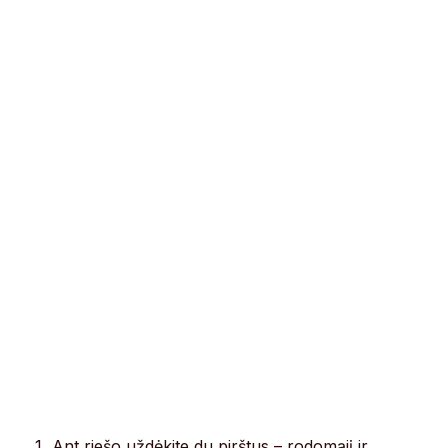
Ant riešo uždėkite du pirštus – rodomąjį ir