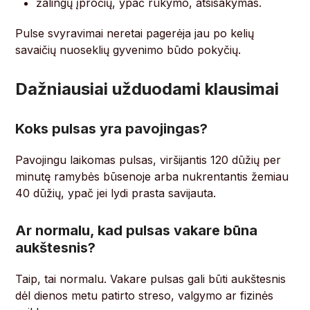
žalingų įpročių, ypač rūkymo, atsisakymas.
Pulse svyravimai neretai pagerėja jau po kelių
savaičių nuoseklių gyvenimo būdo pokyčių.
Dažniausiai užduodami klausimai
Koks pulsas yra pavojingas?
Pavojingu laikomas pulsas, viršijantis 120 dūžių per
minutę ramybės būsenoje arba nukrentantis žemiau
40 dūžių, ypač jei lydi prasta savijauta.
Ar normalu, kad pulsas vakare būna
aukštesnis?
Taip, tai normalu. Vakare pulsas gali būti aukštesnis
dėl dienos metu patirto streso, valgymo ar fizinės