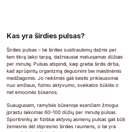
Kas yra širdies pulsas?
Širdies pulsas – tai širdies susitraukimų dažnis per
tam tikrą laiko tarpą, dažniausiai matuojamas dūžiais
per minutę. Pulsas atspindi, kaip greitai širdis dirba,
kad aprūpintų organizmą deguonimi bei maistinėmis
medžiagomis. Jo reikšmės gali keistis priklausomai
nuo amžiaus, fizinio aktyvumo, sveikatos būklės ir
net emocinės būsenos.
Suaugusiam, ramybės būsenoje esančiam žmogui
įprastu laikomas 60–100 dūžių per minutę pulsas.
Sportininkų ar fiziškai aktyvių asmenų pulsas gali būti
žemesnis dėl stipresnio širdies raumens, o tai yra