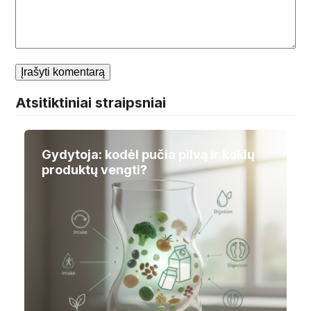
Atsitiktiniai straipsniai
Gydytoja: kodėl pučia pilvą ir kokių
produktų vengti?