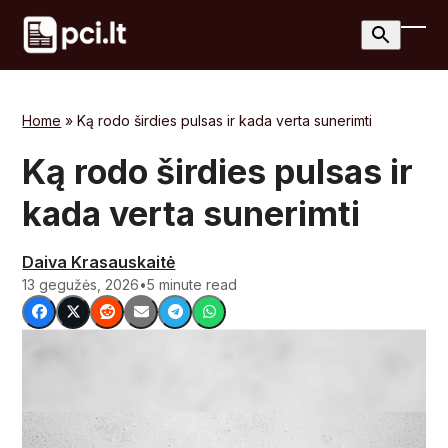
Skip
to
Ope
Clos
content
mobi
mobi
men
men
Home
»
Ką rodo širdies pulsas ir kada verta sunerimti
Ką rodo širdies pulsas ir
kada verta sunerimti
Daiva Krasauskaitė
13 gegužės, 2026
•
5 minute read