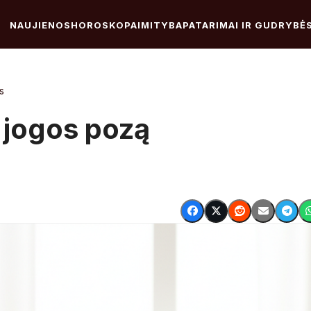
NAUJIENOS
HOROSKOPAI
MITYBA
PATARIMAI IR GUDRYBĖ
s
e jogos pozą