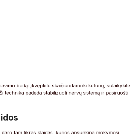
imo būdą: įkvėpkite skaičiuodami iki keturių, sulaikykite
 Ši technika padeda stabilizuoti nervų sistemą ir pasiruošti
idos
ai daro tam tikras klaidas, kurios apsunkina mokymosi