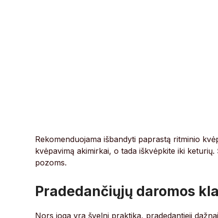
Rekomenduojama išbandyti paprastą ritminio kvėpav
kvėpavimą akimirkai, o tada iškvėpkite iki keturių.
pozoms.
Pradedančiųjų daromos kla
Nors joga yra švelni praktika, pradedantieji dažn