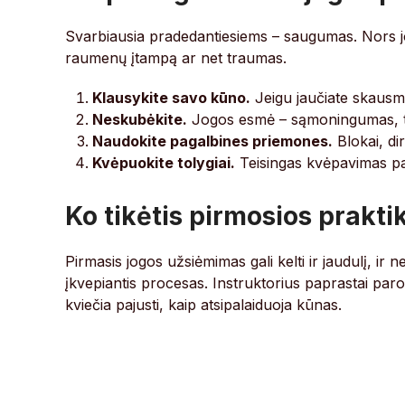
Svarbiausia pradedantiesiems – saugumas. Nors joga
raumenų įtampą ar net traumas.
Klausykite savo kūno.
Jeigu jaučiate skausmą
Neskubėkite.
Jogos esmė – sąmoningumas, tad į
Naudokite pagalbines priemones.
Blokai, dir
Kvėpuokite tolygiai.
Teisingas kvėpavimas pade
Ko tikėtis pirmosios prakt
Pirmasis jogos užsiėmimas gali kelti ir jaudulį, i
įkvepiantis procesas. Instruktorius paprastai par
kviečia pajusti, kaip atsipalaiduoja kūnas.