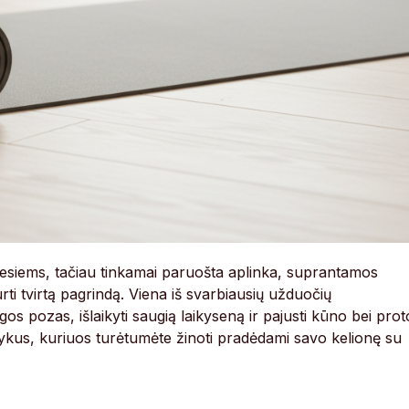
iesiems, tačiau tinkamai paruošta aplinka, suprantamos
ti tvirtą pagrindą. Viena iš svarbiausių užduočių
ogos pozas, išlaikyti saugią laikyseną ir pajusti kūno bei prot
lykus, kuriuos turėtumėte žinoti pradėdami savo kelionę su