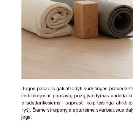
Jogos pasaulis gali atrodyti sudėtingas pradedant
instrukcijos ir paprastų pozų įvaldymas padeda kur
pradedantiesiems – suprasti, kaip teisingai atlikti j
ryšį. Šiame straipsnyje aptarsime svarbiausius da
joga.