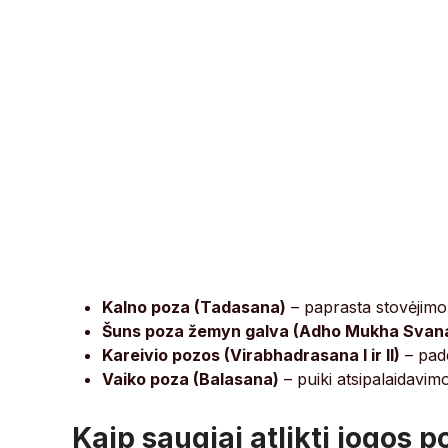
Kalno poza (Tadasana)
– paprasta stovėjimo 
Šuns poza žemyn galva (Adho Mukha Svan
Kareivio pozos (Virabhadrasana I ir II)
– pade
Vaiko poza (Balasana)
– puiki atsipalaidavimo
Kaip saugiai atlikti jogos p