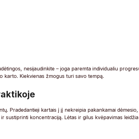
dėtingos, nesijaudinkite – joga paremta individualiu progres
mo karto. Kiekvienas žmogus turi savo tempą.
aktikoje
tų. Pradedantieji kartais į jį nekreipia pakankamai dėmesio,
 sustiprinti koncentraciją. Lėtas ir gilus kvėpavimas leidžia