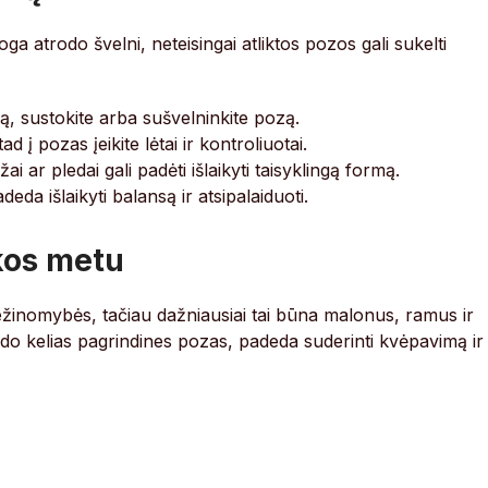
 atrodo švelni, neteisingai atliktos pozos gali sukelti
, sustokite arba sušvelninkite pozą.
 pozas įeikite lėtai ir kontroliuotai.
žai ar pledai gali padėti išlaikyti taisyklingą formą.
da išlaikyti balansą ir atsipalaiduoti.
ikos metu
r nežinomybės, tačiau dažniausiai tai būna malonus, ramus ir
odo kelias pagrindines pozas, padeda suderinti kvėpavimą ir