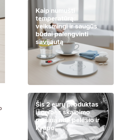
Kaip numušti
temperatūrą:
veiksmingi ir saugūs
būdai palengvinti
savijautą
Šis 2 eurų produktas
o
išgelbės skalbimo
mašiną nuo pelėsio ir
kvapo