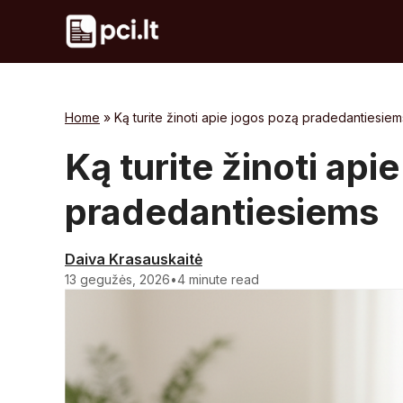
Skip
to
content
Home
»
Ką turite žinoti apie jogos pozą pradedantiesiem
Ką turite žinoti api
pradedantiesiems
Daiva Krasauskaitė
13 gegužės, 2026
•
4 minute read