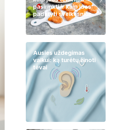
pasirinkti ir kaip juos
padaryti sveikesnius
Ausies uždegimas
vaikui: ką turėtų žinoti
tėvai