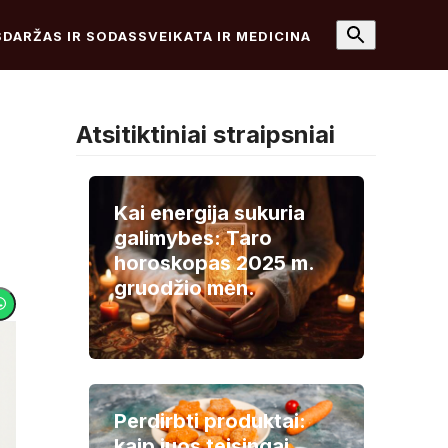
S
DARŽAS IR SODAS
SVEIKATA IR MEDICINA
Atsitiktiniai straipsniai
Kai energija sukuria
galimybes: Taro
horoskopas 2025 m.
gruodžio mėn.
Perdirbti produktai:
kaip juos teisingai