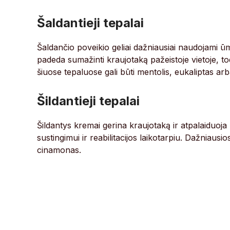
Šaldantieji tepalai
Šaldančio poveikio geliai dažniausiai naudojami ū
padeda sumažinti kraujotaką pažeistoje vietoje, t
šiuose tepaluose gali būti mentolis, eukaliptas a
Šildantieji tepalai
Šildantys kremai gerina kraujotaką ir atpalaiduoja
sustingimui ir reabilitacijos laikotarpiu. Dažniausi
cinamonas.