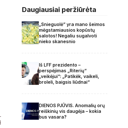
Daugiausiai peržiūrėta
„Snieguolė” yra mano šeimos
mėgstamiausios kopūstų
salotos! Negaliu sugalvoti
nieko skanesnio
Iš LFF prezidento –
perspėjimas „Riterių“
„veikėjui“: „Patikėk, vaikeli,
broleli, baigsis liūdnai“
DIENOS PJŪVIS. Anomalių orų
reiškinių vis daugėja – kokia
.
bus vasara?
į