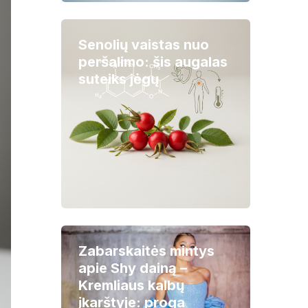
Senolių vaistas nuo
peršalimo: šis augalas
suteiks jėgų
Zabarskaitės mintys
apie Shy dainą –
Kremliaus kalbų
įkarštyje: proga