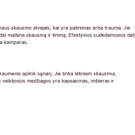
maus skausmo atvejais, kai yra patinimas arba trauma. Jie
odėl malšina skausmą ir tinimą. Efektyvios sudedamosios dal
rba kamparas.
 raumenis aplink sąnarį. Jie tinka lėtiniam skausmui,
os veikliosios medžiagos yra kapsaicinas, imbieras ir