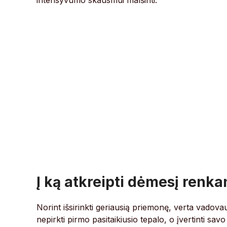
intensyvumo skausmui malšinti.
Į ką atkreipti dėmesį renka
Norint išsirinkti geriausią priemonę, verta vadovaut
nepirkti pirmo pasitaikiusio tepalo, o įvertinti savo