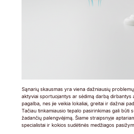
Sąnarių skausmas yra viena dažniausių problemų, 
aktyviai sportuojantys ar sėdimą darbą dirbanty
pagalba, nes jie veikia lokaliai, greitai ir dažna
Tačiau tinkamiausio tepalo pasirinkimas gali būti s
žadančių palengvėjimą. Šiame straipsnyje aptariam
specialistai ir kokios sudėtinės medžiagos pasižym