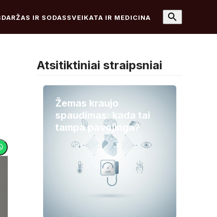
S
DARŽAS IR SODAS
SVEIKATA IR MEDICINA
Atsitiktiniai straipsniai
Žemas kraujo
spaudimas: kada tai
tampa pavojinga?