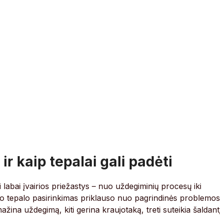
r kaip tepalai gali padėti
i labai įvairios priežastys – nuo uždegiminių procesų iki
amo tepalo pasirinkimas priklauso nuo pagrindinės problemos
mažina uždegimą, kiti gerina kraujotaką, treti suteikia šaldant