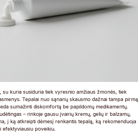
su kuria susiduria tiek vyresnio amžiaus žmonės, tiek
s asmenys. Tepalai nuo sąnarių skausmo dažnai tampa pirmą
i padeda sumažinti diskomfortą be papildomų medikamentų.
udėtingas – rinkoje gausu įvairių kremų, gelių ir balzamų,
a, į ką atkreipti dėmesį renkantis tepalą, ką rekomenduoja
i efektyviausiu poveikiu.