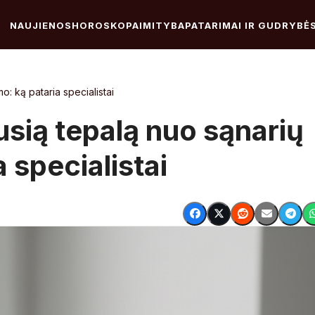
NAUJIENOS
HOROSKOPAI
MITYBA
PATARIMAI IR GUDRYBĖ
o: ką pataria specialistai
ausią tepalą nuo sąnarių
 specialistai