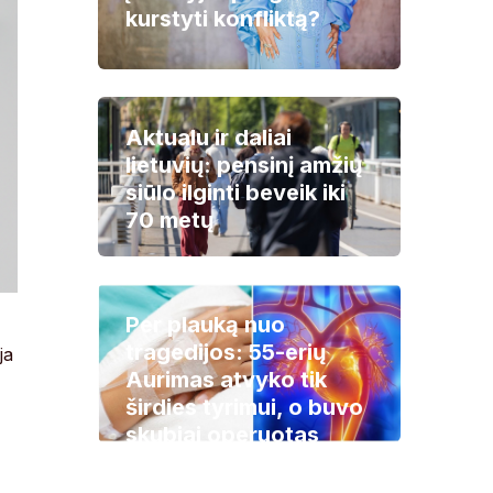
kurstyti konfliktą?
Aktualu ir daliai
lietuvių: pensinį amžių
siūlo ilginti beveik iki
70 metų
Per plauką nuo
tragedijos: 55-erių
ja
Aurimas atvyko tik
širdies tyrimui, o buvo
skubiai operuotas