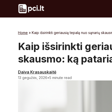
Skip
to
content
Home
»
Kaip išsirinkti geriausią tepalą nuo sąnarių skausm
Kaip išsirinkti geri
skausmo: ką pataria
Daiva Krasauskaitė
13 gegužės, 2026
•
5 minute read