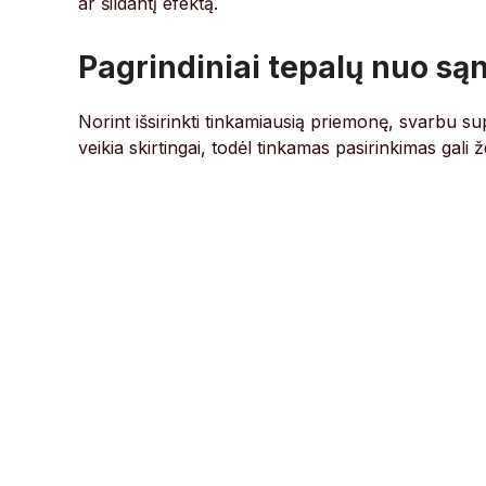
ar šildantį efektą.
Pagrindiniai tepalų nuo są
Norint išsirinkti tinkamiausią priemonę, svarbu supr
veikia skirtingai, todėl tinkamas pasirinkimas gali ž