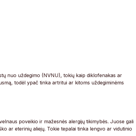
aistų nuo uždegimo (NVNU), tokių kaip diklofenakas ar
ausmą, todėl ypač tinka artritui ar kitoms uždegiminėms
švelnaus poveikio ir mažesnės alergijų tikimybės. Juose gali
ko ar eterinių aliejų. Tokie tepalai tinka lengvo ar vidutinio