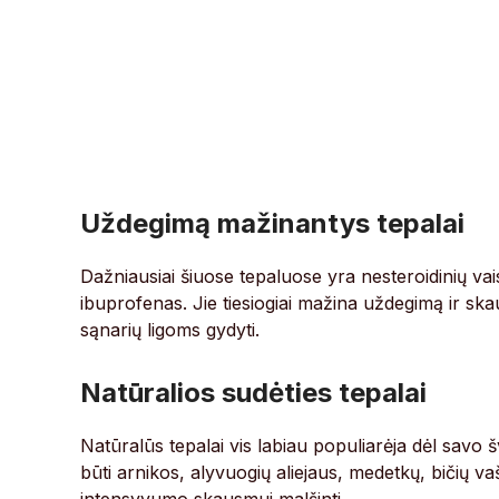
Uždegimą mažinantys tepalai
Dažniausiai šiuose tepaluose yra nesteroidinių v
ibuprofenas. Jie tiesiogiai mažina uždegimą ir sk
sąnarių ligoms gydyti.
Natūralios sudėties tepalai
Natūralūs tepalai vis labiau populiarėja dėl savo 
būti arnikos, alyvuogių aliejaus, medetkų, bičių vaš