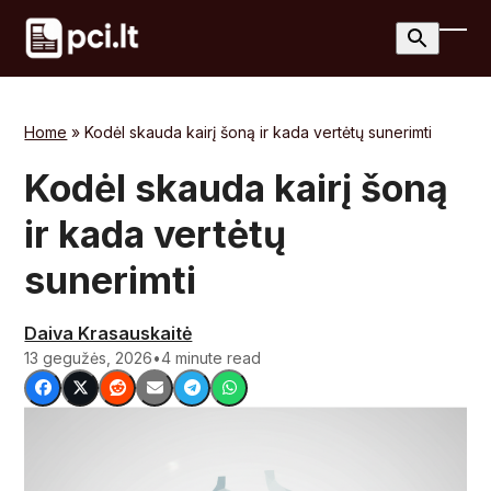
Skip
to
Ope
Clos
content
mobi
mobi
men
men
Home
»
Kodėl skauda kairį šoną ir kada vertėtų sunerimti
Kodėl skauda kairį šoną
ir kada vertėtų
sunerimti
Daiva Krasauskaitė
13 gegužės, 2026
•
4 minute read