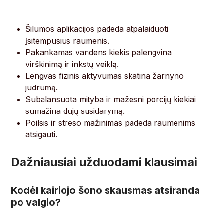
Šilumos aplikacijos padeda atpalaiduoti
įsitempusius raumenis.
Pakankamas vandens kiekis palengvina
virškinimą ir inkstų veiklą.
Lengvas fizinis aktyvumas skatina žarnyno
judrumą.
Subalansuota mityba ir mažesni porcijų kiekiai
sumažina dujų susidarymą.
Poilsis ir streso mažinimas padeda raumenims
atsigauti.
Dažniausiai užduodami klausimai
Kodėl kairiojo šono skausmas atsiranda
po valgio?