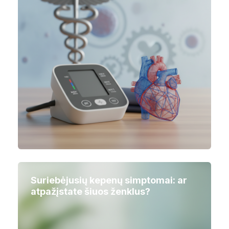
Suriebėjusių kepenų simptomai: ar
atpažįstate šiuos ženklus?