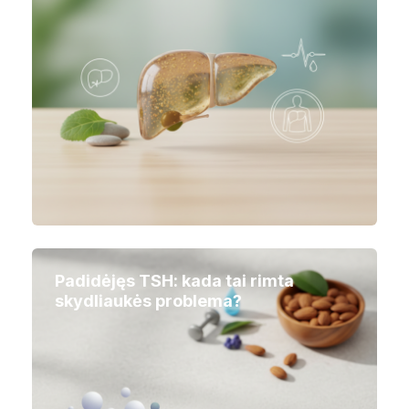
Padidėjęs TSH: kada tai rimta
skydliaukės problema?