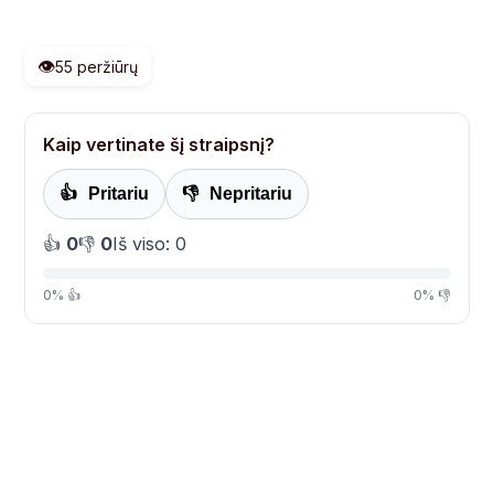
👁️
55 peržiūrų
Kaip vertinate šį straipsnį?
👍
Pritariu
👎
Nepritariu
👍
0
👎
0
Iš viso: 0
0% 👍
0% 👎