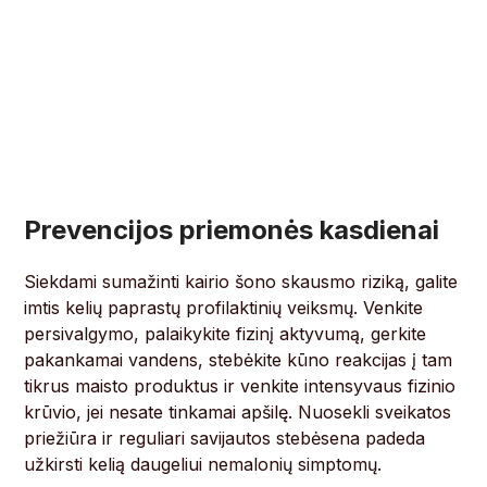
Prevencijos priemonės kasdienai
Siekdami sumažinti kairio šono skausmo riziką, galite
imtis kelių paprastų profilaktinių veiksmų. Venkite
persivalgymo, palaikykite fizinį aktyvumą, gerkite
pakankamai vandens, stebėkite kūno reakcijas į tam
tikrus maisto produktus ir venkite intensyvaus fizinio
krūvio, jei nesate tinkamai apšilę. Nuosekli sveikatos
priežiūra ir reguliari savijautos stebėsena padeda
užkirsti kelią daugeliui nemalonių simptomų.