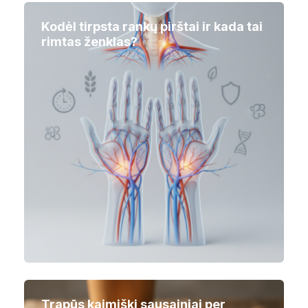
Kodėl tirpsta rankų pirštai ir kada tai
rimtas ženklas?
Trapūs kaimiški sausainiai per