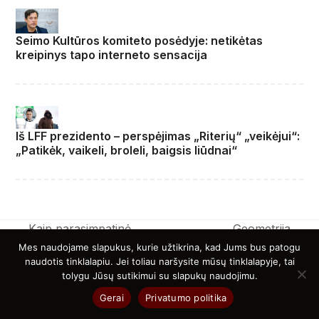
Seimo Kultūros komiteto posėdyje: netikėtas
kreipinys tapo interneto sensacija
Iš LFF prezidento – perspėjimas „Riterių“ „veikėjui“:
„Patikėk, vaikeli, broleli, baigsis liūdnai“
Kaip parasimpatinė
Geometrija
nervų sistema
miegamajame: kaip
Mes naudojame slapukus, kurie užtikrina, kad Jums bus patogu
previous
padeda kūnui
tekstūros ir formos
naudotis tinklalapiu. Jei toliau naršysite mūsų tinklalapyje, tai
next
tolygu Jūsų sutikimui su slapukų naudojimu.
post:
atsigauti po streso
keičia malonumo
post:
taisykles
Gerai
Privatumo politika