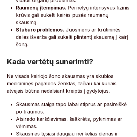
vidaus organų problemas.
Raumenų įtempimas.
Pernelyg intensyvus fizinis
krūvis gali sukelti kairės pusės raumenų
skausmą.
Stuburo problemos.
Juosmens ar krūtininės
dalies išvarža gali sukelti plintantį skausmą į kairį
šoną.
Kada vertėtų sunerimti?
Ne visada kairiojo šono skausmas yra skubios
medicininės pagalbos ženklas, tačiau kai kuriais
atvejais būtina nedelsiant kreiptis į gydytojus.
Skausmas staiga tapo labai stiprus ar pasireiškė
po traumos.
Atsirado karščiavimas, šaltkrėtis, pykinimas ar
vėmimas.
Skausmas tęsiasi daugiau nei kelias dienas ir