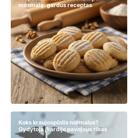
mėsmalę: gardus receptas
Koks kraujospūdis normalus?
Gydytoja įvardijo pavojaus ribas