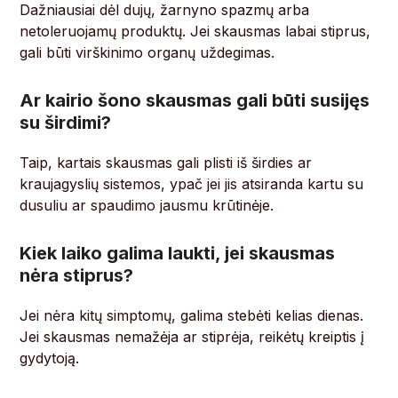
Dažniausiai dėl dujų, žarnyno spazmų arba
netoleruojamų produktų. Jei skausmas labai stiprus,
gali būti virškinimo organų uždegimas.
Ar kairio šono skausmas gali būti susijęs
su širdimi?
Taip, kartais skausmas gali plisti iš širdies ar
kraujagyslių sistemos, ypač jei jis atsiranda kartu su
dusuliu ar spaudimo jausmu krūtinėje.
Kiek laiko galima laukti, jei skausmas
nėra stiprus?
Jei nėra kitų simptomų, galima stebėti kelias dienas.
Jei skausmas nemažėja ar stiprėja, reikėtų kreiptis į
gydytoją.