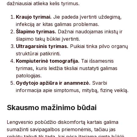
dažniausiai atlieka kelis tyrimus.
Kraujo tyrimai.
Jie padeda įvertinti uždegimą,
infekciją ar kitas galimas problemas.
Šlapimo tyrimas.
Dažnai naudojamas inkstų ir
šlapimo takų būklei įvertinti.
Ultragarsinis tyrimas.
Puikiai tinka pilvo organų
struktūrai patikrinti.
Kompiuterinė tomografija.
Tai išsamesnis
tyrimas, kuris leidžia tiksliai nustatyti galimas
patologijas.
Gydytojo apžiūra ir anamnezė.
Svarbi
informacija apie simptomus, mitybą, fizinę veiklą.
Skausmo mažinimo būdai
Lengvesnio pobūdžio diskomfortą kartais galima
sumažinti savipagalbos priemonėmis, tačiau jas
reikėtų taikyti tik tada, kai nėra įtariama rimta būklė.