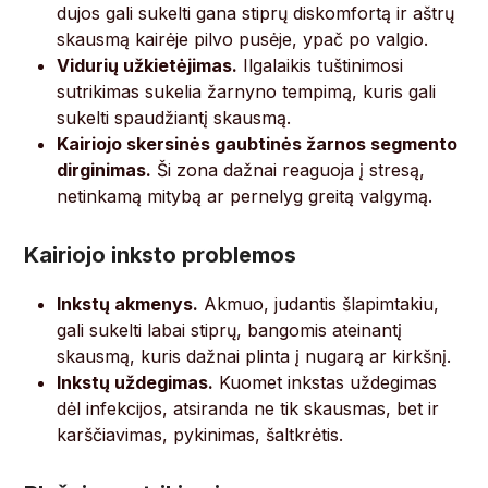
dujos gali sukelti gana stiprų diskomfortą ir aštrų
skausmą kairėje pilvo pusėje, ypač po valgio.
Vidurių užkietėjimas.
Ilgalaikis tuštinimosi
sutrikimas sukelia žarnyno tempimą, kuris gali
sukelti spaudžiantį skausmą.
Kairiojo skersinės gaubtinės žarnos segmento
dirginimas.
Ši zona dažnai reaguoja į stresą,
netinkamą mitybą ar pernelyg greitą valgymą.
Kairiojo inksto problemos
Inkstų akmenys.
Akmuo, judantis šlapimtakiu,
gali sukelti labai stiprų, bangomis ateinantį
skausmą, kuris dažnai plinta į nugarą ar kirkšnį.
Inkstų uždegimas.
Kuomet inkstas uždegimas
dėl infekcijos, atsiranda ne tik skausmas, bet ir
karščiavimas, pykinimas, šaltkrėtis.