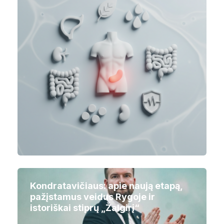
Kondratavičiaus: apie naują etapą,
pažįstamus veidus Rygoje ir
istoriškai stiprų „Žalgirį“