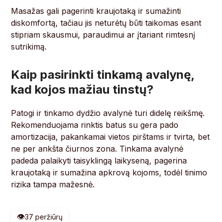
Masažas gali pagerinti kraujotaką ir sumažinti
diskomfortą, tačiau jis neturėtų būti taikomas esant
stipriam skausmui, paraudimui ar įtariant rimtesnį
sutrikimą.
Kaip pasirinkti tinkamą avalynę,
kad kojos mažiau tinstų?
Patogi ir tinkamo dydžio avalynė turi didelę reikšmę.
Rekomenduojama rinktis batus su gera pado
amortizacija, pakankamai vietos pirštams ir tvirta, bet
ne per ankšta čiurnos zona. Tinkama avalynė
padeda palaikyti taisyklingą laikyseną, pagerina
kraujotaką ir sumažina apkrovą kojoms, todėl tinimo
rizika tampa mažesnė.
👁️
37 peržiūrų