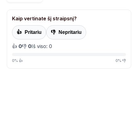
Kaip vertinate šį straipsnį?
👍
Pritariu
👎
Nepritariu
👍
0
👎
0
Iš viso: 0
0% 👍
0% 👎