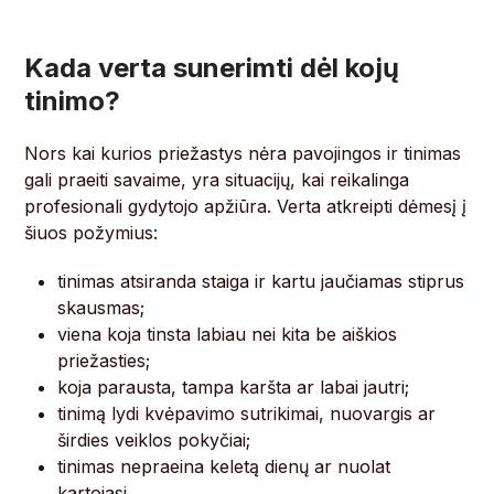
Kada verta sunerimti dėl kojų
tinimo?
Nors kai kurios priežastys nėra pavojingos ir tinimas
gali praeiti savaime, yra situacijų, kai reikalinga
profesionali gydytojo apžiūra. Verta atkreipti dėmesį į
šiuos požymius:
tinimas atsiranda staiga ir kartu jaučiamas stiprus
skausmas;
viena koja tinsta labiau nei kita be aiškios
priežasties;
koja parausta, tampa karšta ar labai jautri;
tinimą lydi kvėpavimo sutrikimai, nuovargis ar
širdies veiklos pokyčiai;
tinimas nepraeina keletą dienų ar nuolat
kartojasi.