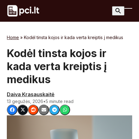
Skip
to
Ope
Clos
content
mobi
mobi
men
men
Home
»
Kodėl tinsta kojos ir kada verta kreiptis į medikus
Kodėl tinsta kojos ir
kada verta kreiptis į
medikus
Daiva Krasauskaitė
13 gegužės, 2026
•
5 minute read