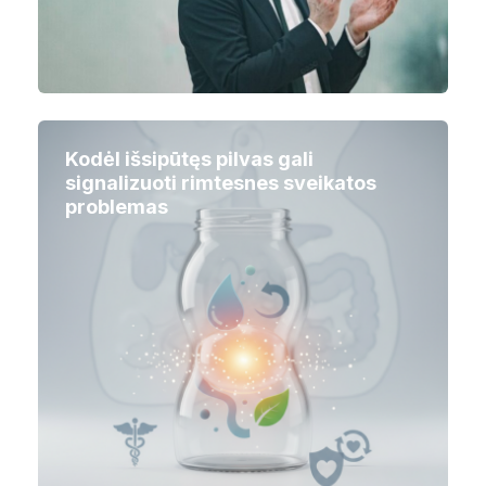
Kodėl išsipūtęs pilvas gali
signalizuoti rimtesnes sveikatos
problemas