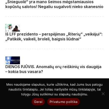
„Snieguolė” yra mano šeimos mėgstamiausios
kopūstų salotos! Negaliu sugalvoti nieko skanesnio
Iš LFF prezidento – perspėjimas „Riterių“ „veikėjui“:
„Patikėk, vaikeli, broleli, baigsis liūdnai“
DIENOS PJŪVIS. Anomalių orų reiškinių vis daugėja
– kokia bus vasara?
Mes naudojame slapukus, kurie užtikrina, kad Jums bus patogu
naudotis tinklalapiu. Jei toliau naršysite mūsų tinklalapyje, tai
tolygu Jūsų sutikimui su slapukų naudojimu.
Kokia yra įprasta
Ką valgyti, kai skauda
Gerai
Privatumo politika
pulso norma ir
inkstus: gydytojų patarimai
next