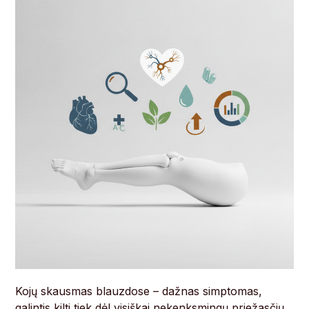
Kojų skausmas blauzdose – dažnas simptomas,
galintis kilti tiek dėl visiškai nekenksmingų priežasčių,