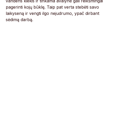
vandens kiekis ir tinkama avalynė gali reikšmingai
pagerinti kojų būklę. Taip pat verta stebėti savo
laikyseną ir vengti ilgo nejudrumo, ypač dirbant
sėdimą darbą.