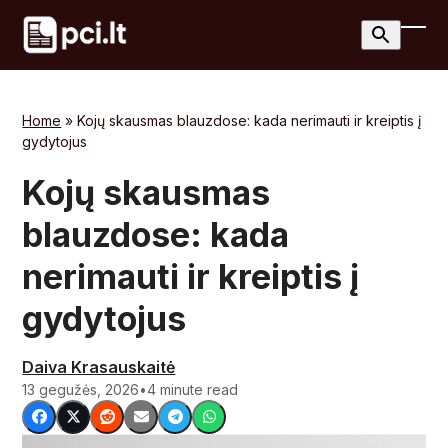
Skip
to
Ope
Clos
content
mobi
mobi
men
men
Home
»
Kojų skausmas blauzdose: kada nerimauti ir kreiptis į
gydytojus
Kojų skausmas
blauzdose: kada
nerimauti ir kreiptis į
gydytojus
Daiva Krasauskaitė
13 gegužės, 2026
•
4 minute read