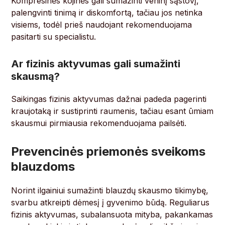
Kompresinės kojinės gali sumažinti veninį sąstovį,
palengvinti tinimą ir diskomfortą, tačiau jos netinka
visiems, todėl prieš naudojant rekomenduojama
pasitarti su specialistu.
Ar fizinis aktyvumas gali sumažinti
skausmą?
Saikingas fizinis aktyvumas dažnai padeda pagerinti
kraujotaką ir sustiprinti raumenis, tačiau esant ūmiam
skausmui pirmiausia rekomenduojama pailsėti.
Prevencinės priemonės sveikoms
blauzdoms
Norint ilgainiui sumažinti blauzdų skausmo tikimybę,
svarbu atkreipti dėmesį į gyvenimo būdą. Reguliarus
fizinis aktyvumas, subalansuota mityba, pakankamas