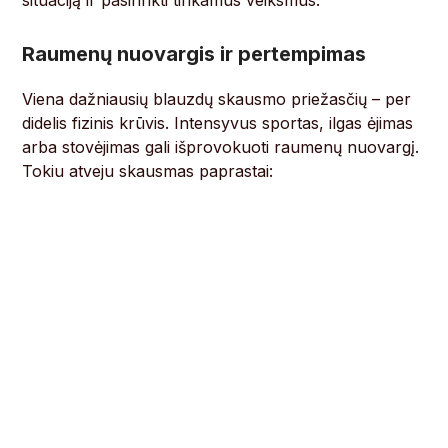
situaciją ir pasirinkti tinkamus veiksmus.
Raumenų nuovargis ir pertempimas
Viena dažniausių blauzdų skausmo priežasčių – per
didelis fizinis krūvis. Intensyvus sportas, ilgas ėjimas
arba stovėjimas gali išprovokuoti raumenų nuovargį.
Tokiu atveju skausmas paprastai: