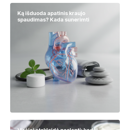
Ką išduoda apatinis kraujo
spaudimas? Kada sunerimti