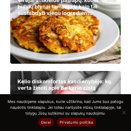
Virėjai atskleidė paslaptį: kodėl
bulvių blynai tamsėja ir kaip tai
sustabdyti vienu ingredientu
Kelio diskomfortas kasdienybėje: ką
verta žinoti apie Beikerio cistą
Mes naudojame slapukus, kurie užtikrina, kad Jums bus patogu
naudotis tinklalapiu. Jei toliau naršysite mūsų tinklalapyje, tai
tolygu Jūsų sutikimui su slapukų naudojimu.
Gerai
Privatumo politika