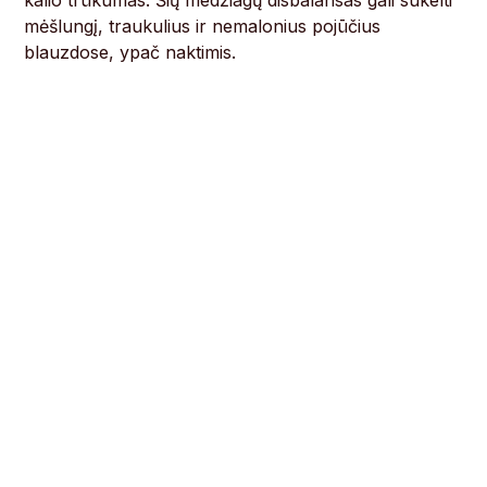
kalio trūkumas. Šių medžiagų disbalansas gali sukelti
mėšlungį, traukulius ir nemalonius pojūčius
blauzdose, ypač naktimis.