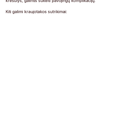
krešulys, galintis sukelti pavojingų komplikacijų.
Kiti galimi kraujotakos sutrikimai: