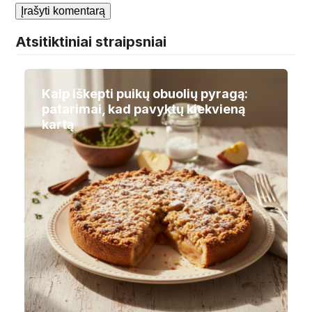
Atsitiktiniai straipsniai
Kaip iškepti puikų obuolių pyragą:
patarimai, kad pavyktų kiekvieną
kartą