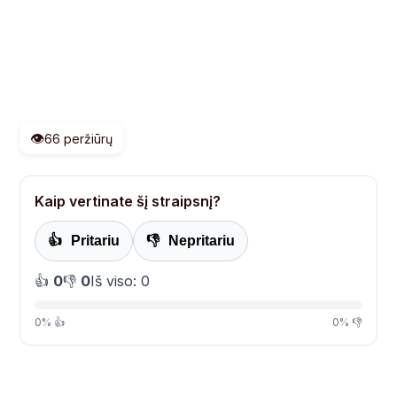
👁️
66 peržiūrų
Kaip vertinate šį straipsnį?
👍
Pritariu
👎
Nepritariu
👍
0
👎
0
Iš viso: 0
0% 👍
0% 👎