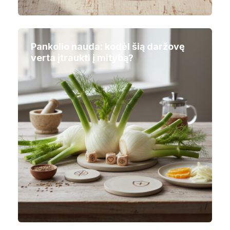
Pankolio nauda: kodėl šią daržovę
verta įtraukti į mitybą?