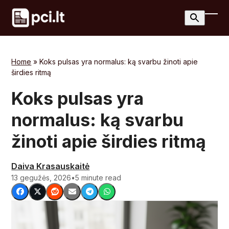
Skip
to
Ope
Clos
content
mobi
mobi
men
men
Home
»
Koks pulsas yra normalus: ką svarbu žinoti apie
širdies ritmą
Koks pulsas yra
normalus: ką svarbu
žinoti apie širdies ritmą
Daiva Krasauskaitė
13 gegužės, 2026
•
5 minute read