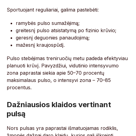
Sportuojant reguliariai, galima pastebėti:
ramybės pulso sumažėjimą;
greitesnį pulso atsistatymą po fizinio krūvio;
geresnį deguonies panaudojimą;
mažesnį kraujospūdį.
Pulso stebėjimas treniruočių metu padeda efektyviau
planuoti krūvį. Pavyzdžiui, vidutinio intensyvumo
zona paprastai siekia apie 50–70 procentų
maksimalaus pulso, o intensyvi zona – 70–85
procentus.
Dažniausios klaidos vertinant
pulsą
Nors pulsas yra paprastai išmatuojamas rodiklis,
žmonės dažnai daro klaidų, kurios gali iškreipti