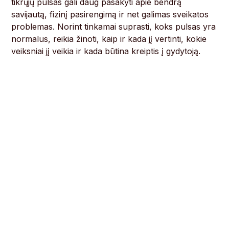
tikrųjų pulsas gali daug pasakyti apie bendrą
savijautą, fizinį pasirengimą ir net galimas sveikatos
problemas. Norint tinkamai suprasti, koks pulsas yra
normalus, reikia žinoti, kaip ir kada jį vertinti, kokie
veiksniai jį veikia ir kada būtina kreiptis į gydytoją.