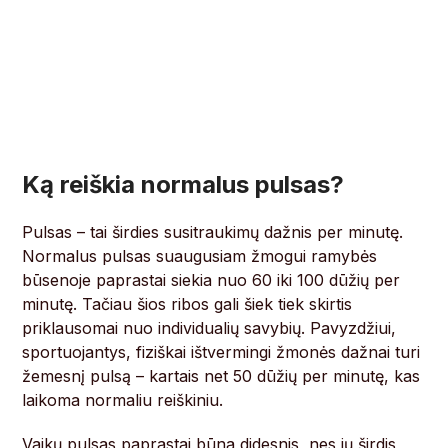
Ką reiškia normalus pulsas?
Pulsas – tai širdies susitraukimų dažnis per minutę.
Normalus pulsas suaugusiam žmogui ramybės
būsenoje paprastai siekia nuo 60 iki 100 dūžių per
minutę. Tačiau šios ribos gali šiek tiek skirtis
priklausomai nuo individualių savybių. Pavyzdžiui,
sportuojantys, fiziškai ištvermingi žmonės dažnai turi
žemesnį pulsą – kartais net 50 dūžių per minutę, kas
laikoma normaliu reiškiniu.
Vaikų pulsas paprastai būna didesnis, nes jų širdis