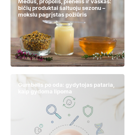
Medus, propolis, pienelis ir vaškas:
bičių produktai šaltuoju sezonu –
mokslu pagrįstas požiūris
Gumbelis po oda: gydytojas pataria,
kaip gydoma lipoma