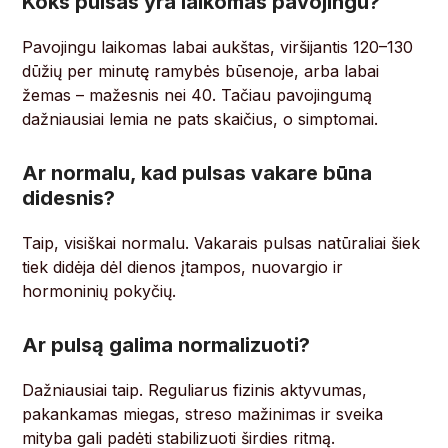
Koks pulsas yra laikomas pavojingu?
Pavojingu laikomas labai aukštas, viršijantis 120–130
dūžių per minutę ramybės būsenoje, arba labai
žemas – mažesnis nei 40. Tačiau pavojingumą
dažniausiai lemia ne pats skaičius, o simptomai.
Ar normalu, kad pulsas vakare būna
didesnis?
Taip, visiškai normalu. Vakarais pulsas natūraliai šiek
tiek didėja dėl dienos įtampos, nuovargio ir
hormoninių pokyčių.
Ar pulsą galima normalizuoti?
Dažniausiai taip. Reguliarus fizinis aktyvumas,
pakankamas miegas, streso mažinimas ir sveika
mityba gali padėti stabilizuoti širdies ritmą.