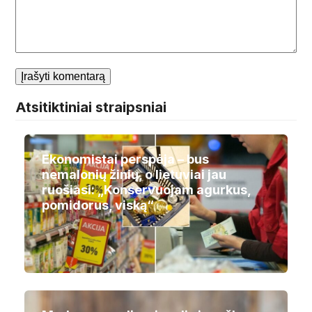
Atsitiktiniai straipsniai
Ekonomistai perspėja – bus
nemalonių žinių, o lietuviai jau
ruošiasi: „Konservuojam agurkus,
pomidorus, viską“