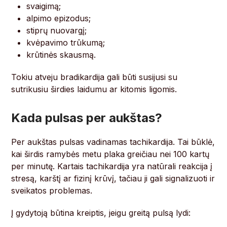
svaigimą;
alpimo epizodus;
stiprų nuovargį;
kvėpavimo trūkumą;
krūtinės skausmą.
Tokiu atveju bradikardija gali būti susijusi su
sutrikusiu širdies laidumu ar kitomis ligomis.
Kada pulsas per aukštas?
Per aukštas pulsas vadinamas tachikardija. Tai būklė,
kai širdis ramybės metu plaka greičiau nei 100 kartų
per minutę. Kartais tachikardija yra natūrali reakcija į
stresą, karštį ar fizinį krūvį, tačiau ji gali signalizuoti ir
sveikatos problemas.
Į gydytoją būtina kreiptis, jeigu greitą pulsą lydi: