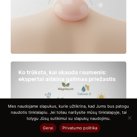
Ko trūksta, kai skauda raumenis:
ekspertai aiškina galimas priežastis
Mes naudojame slapukus, kurie užtikrina, kad Jums bus patogu
naudotis tinklalapiu. Jei toliau naršysite mūsų tinklalapyje, tai
tolygu Jūsų sutikimui su slapukų naudojimu.
Gerai
Privatumo politika