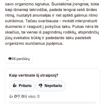
savo organizmo signalus. Šiuolaikiniai įrenginiai, tokie
kaip išmanieji laikrodžiai, padeda lengvai sekti širdies
ritmą, nustatyti anomalijas ir net aptikti galimus ritmo
sutrikimus. Tačiau svarbiausia – mokėti interpretuoti
duomenis ir reaguoti į pokyčius laiku. Pulsas nėra tik
skaičius, tai vienas iš pagrindinių rodiklių, atspindinčių
jūsų sveikatos būklę ir padedantis laiku pastebėti
organizmo siunčiamus įspėjimus.
👁️
56 peržiūrų
Kaip vertinate šį straipsnį?
👍
Pritariu
👎
Nepritariu
👍
0
👎
0
Iš viso: 0