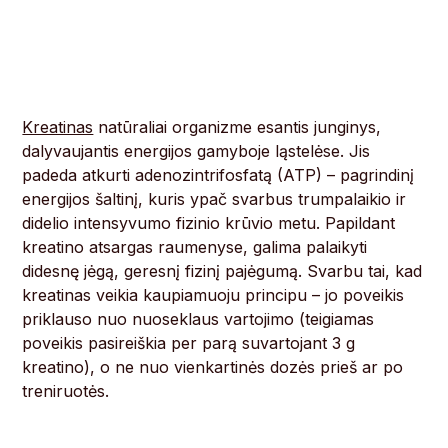
Kreatinas
natūraliai organizme esantis junginys,
dalyvaujantis energijos gamyboje ląstelėse. Jis
padeda atkurti adenozintrifosfatą (ATP) – pagrindinį
energijos šaltinį, kuris ypač svarbus trumpalaikio ir
didelio intensyvumo fizinio krūvio metu. Papildant
kreatino atsargas raumenyse, galima palaikyti
didesnę jėgą, geresnį fizinį pajėgumą. Svarbu tai, kad
kreatinas veikia kaupiamuoju principu – jo poveikis
priklauso nuo nuoseklaus vartojimo (teigiamas
poveikis pasireiškia per parą suvartojant 3 g
kreatino), o ne nuo vienkartinės dozės prieš ar po
treniruotės.