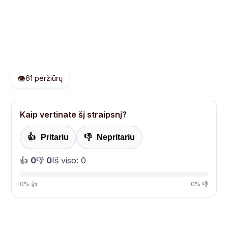
👁️
61 peržiūrų
Kaip vertinate šį straipsnį?
👍
Pritariu
👎
Nepritariu
👍
0
👎
0
Iš viso: 0
0% 👍
0% 👎