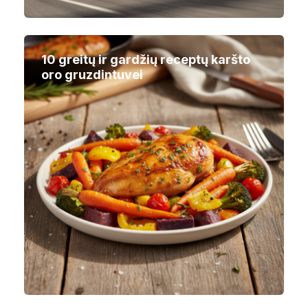
10 greitų ir gardžių receptų karšto
oro gruzdintuvei