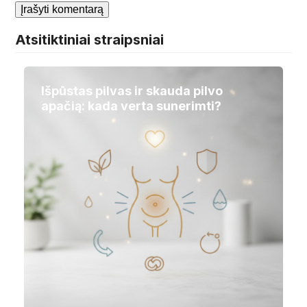
Atsitiktiniai straipsniai
Išpūstas pilvas ir skauda pilvo
apačią: kada verta sunerimti?