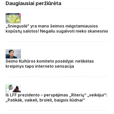
Daugiausiai peržiūrėta
„Snieguolė” yra mano šeimos mėgstamiausios
kopūstų salotos! Negaliu sugalvoti nieko skanesnio
Seimo Kultūros komiteto posėdyje: netikėtas
kreipinys tapo interneto sensacija
Iš LFF prezidento – perspėjimas „Riterių“ „veikėjui“:
„Patikėk, vaikeli, broleli, baigsis liūdnai“