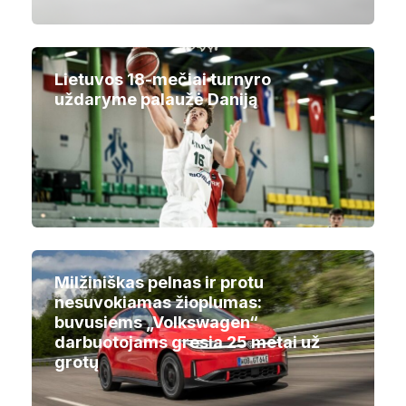
Lietuvos 18-mečiai turnyro
uždaryme palaužė Daniją
Milžiniškas pelnas ir protu
nesuvokiamas žioplumas:
buvusiems „Volkswagen“
darbuotojams gresia 25 metai už
grotų