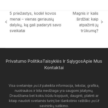
5 priežastys, kodėl kovos
Magnis ir kalis
menai – vienas geriausių
širdžiai: kaip
previous
next
dalykų, ką gali padaryti savo
atpažinti jų
post:
post:
sveikatai
trūkumą?
Privatumo Politika
Taisyklės Ir Sąlygos
Apie Mus
Kontaktai
Visa svetainėje
pci.lt
pateikta informacija, tekstai, grafika,
nuotraukos ir kita medžiaga yra saugomi įstatymų.
Draudžiama bet kokiu būdu kopijuoti, dauginti, platinti ar
kitaip naudoti svetainės turinį be išankstinio raštiško
pci.lt
savininkų sutikimo.