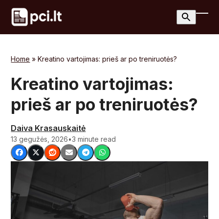
Skip
to
Ope
Clos
content
mobi
mobi
men
men
Home
»
Kreatino vartojimas: prieš ar po treniruotės?
Kreatino vartojimas:
prieš ar po treniruotės?
Daiva Krasauskaitė
13 gegužės, 2026
•
3 minute read