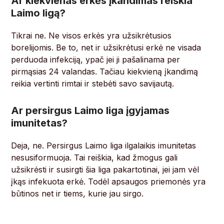
Ar kiekvienas erkės įkandimas reiškia
Laimo ligą?
Tikrai ne. Ne visos erkės yra užsikrėtusios
borelijomis. Be to, net ir užsikrėtusi erkė ne visada
perduoda infekciją, ypač jei ji pašalinama per
pirmąsias 24 valandas. Tačiau kiekvieną įkandimą
reikia vertinti rimtai ir stebėti savo savijautą.
Ar persirgus Laimo liga įgyjamas
imunitetas?
Deja, ne. Persirgus Laimo liga ilgalaikis imunitetas
nesusiformuoja. Tai reiškia, kad žmogus gali
užsikrėsti ir susirgti šia liga pakartotinai, jei jam vėl
įkąs infekuota erkė. Todėl apsaugos priemonės yra
būtinos net ir tiems, kurie jau sirgo.