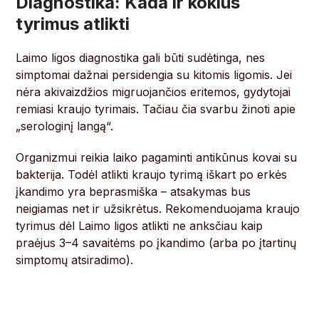
Diagnostika: Kada ir kokius
tyrimus atlikti
Laimo ligos diagnostika gali būti sudėtinga, nes
simptomai dažnai persidengia su kitomis ligomis. Jei
nėra akivaizdžios migruojančios eritemos, gydytojai
remiasi kraujo tyrimais. Tačiau čia svarbu žinoti apie
„serologinį langą“.
Organizmui reikia laiko pagaminti antikūnus kovai su
bakterija. Todėl atlikti kraujo tyrimą iškart po erkės
įkandimo yra beprasmiška – atsakymas bus
neigiamas net ir užsikrėtus. Rekomenduojama kraujo
tyrimus dėl Laimo ligos atlikti ne anksčiau kaip
praėjus 3–4 savaitėms po įkandimo (arba po įtartinų
simptomų atsiradimo).