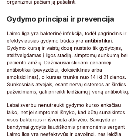
organizmui pačiam ją pašalinti.
Gydymo principai ir prevencija
Laimo liga yra bakterinė infekcija, todėl pagrindinis ir
efektyviausias gydymo būdas yra
antibiotikai
.
Gydymo kursą ir vaistų dozę nustato tik gydytojas,
atsižvelgdamas į ligos stadiją, simptomų sunkumą bei
paciento amžių. Dažniausiai skiriami geriamieji
antibiotikai (pavyzdžiui, doksiciklinas arba
amoksicilinas), o kursas trunka nuo 14 iki 21 dienos.
Sunkesniais atvejais, esant nervų sistemos ar širdies
pažeidimams, gali prireikti leidžiamų į veną antibiotikų.
Labai svarbu nenutraukti gydymo kurso anksčiau
laiko, net jei simptomai išnyko, kad būtų sunaikintos
visos bakterijos ir išvengta atkryčio. Savigyda ar
bandymai gydytis liaudiškomis priemonėmis sergant
Laimo liga yra neefektyvūs ir pavojingi, nes leidžia