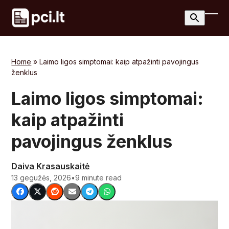
Skip
to
Ope
Clos
content
mobi
mobi
men
men
Home
»
Laimo ligos simptomai: kaip atpažinti pavojingus
ženklus
Laimo ligos simptomai:
kaip atpažinti
pavojingus ženklus
Daiva Krasauskaitė
13 gegužės, 2026
•
9 minute read