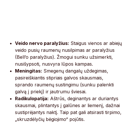
Veido nervo paralyžius:
Staigus vienos ar abiejų
veido pusių raumenų nusilpimas ar paralyžius
(Bell’o paralyžius). Žmogui sunku užsimerkti,
nusišypsoti, nusvyra lūpos kampas.
Meningitas:
Smegenų dangalų uždegimas,
pasireiškiantis stipriais galvos skausmais,
sprando raumenų sustingimu (sunku palenkti
galvą į priekį) ir jautrumu šviesai.
Radikulopatija:
Aštrūs, deginantys ar duriantys
skausmai, plintantys į galūnes ar liemenį, dažnai
sustiprėjantys naktį. Taip pat gali atsirasti tirpimo,
„skruzdėlyčių bėgiojimo“ pojūtis.