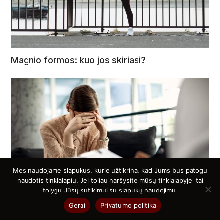
Magnio formos: kuo jos skiriasi?
Mes naudojame slapukus, kurie užtikrina, kad Jums bus patogu
naudotis tinklalapiu. Jei toliau naršysite mūsų tinklalapyje, tai
tolygu Jūsų sutikimui su slapukų naudojimu.
Gerai
Privatumo politika