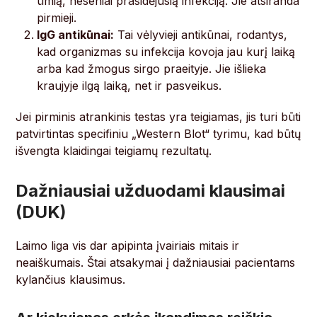
ūmią, neseniai prasidėjusią infekciją. Jie atsiranda
pirmieji.
IgG antikūnai:
Tai vėlyvieji antikūnai, rodantys,
kad organizmas su infekcija kovoja jau kurį laiką
arba kad žmogus sirgo praeityje. Jie išlieka
kraujyje ilgą laiką, net ir pasveikus.
Jei pirminis atrankinis testas yra teigiamas, jis turi būti
patvirtintas specifiniu „Western Blot“ tyrimu, kad būtų
išvengta klaidingai teigiamų rezultatų.
Dažniausiai užduodami klausimai
(DUK)
Laimo liga vis dar apipinta įvairiais mitais ir
neaiškumais. Štai atsakymai į dažniausiai pacientams
kylančius klausimus.