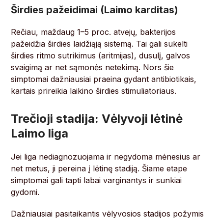
Širdies pažeidimai (Laimo karditas)
Rečiau, maždaug 1–5 proc. atvejų, bakterijos
pažeidžia širdies laidžiąją sistemą. Tai gali sukelti
širdies ritmo sutrikimus (aritmijas), dusulį, galvos
svaigimą ar net sąmonės netekimą. Nors šie
simptomai dažniausiai praeina gydant antibiotikais,
kartais prireikia laikino širdies stimuliatoriaus.
Trečioji stadija: Vėlyvoji lėtinė
Laimo liga
Jei liga nediagnozuojama ir negydoma mėnesius ar
net metus, ji pereina į lėtinę stadiją. Šiame etape
simptomai gali tapti labai varginantys ir sunkiai
gydomi.
Dažniausiai pasitaikantis vėlyvosios stadijos požymis