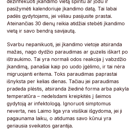
dezinfekuoti įkandimo vietą spiritu ar jodu ir
pasižymėti kalendoriuje įkandimo datą. Tai labai
padės gydytojams, jei vėliau pasijusite prastai.
Ateinančias 30 dienų reikia atidžiai stebėti įkandimo
vietą ir savo bendrą savijautą.
Svarbu nepanikuoti, jei įkandimo vietoje atsiranda
mažas, nago dydžio paraudimas ar guzelis iškart po
ištraukimo. Tai yra normali odos reakcija į vabzdžio
įkandimą, panašiai kaip po uodo įgėlimo, ir tai nėra
migruojanti eritema. Toks paraudimas paprastai
išnyksta per kelias dienas. Tačiau jei paraudimas
pradeda plėstis, atsiranda žiedinė forma arba pakyla
temperatūra – nedelsdami kreipkitės į šeimos
gydytoją ar infektologą. Ignoruoti simptomus
neverta, nes Laimo liga yra visiškai išgydoma, jei ji
pagaunama laiku, o atidumas savo kūnui yra
geriausia sveikatos garantija.