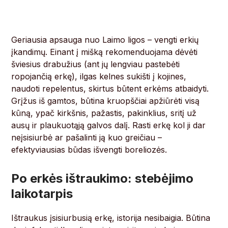
Geriausia apsauga nuo Laimo ligos – vengti erkių
įkandimų. Einant į mišką rekomenduojama dėvėti
šviesius drabužius (ant jų lengviau pastebėti
ropojančią erkę), ilgas kelnes sukišti į kojines,
naudoti repelentus, skirtus būtent erkėms atbaidyti.
Grįžus iš gamtos, būtina kruopščiai apžiūrėti visą
kūną, ypač kirkšnis, pažastis, pakinklius, sritį už
ausų ir plaukuotąją galvos dalį. Rasti erkę kol ji dar
neįsisiurbė ar pašalinti ją kuo greičiau –
efektyviausias būdas išvengti boreliozės.
Po erkės ištraukimo: stebėjimo
laikotarpis
Ištraukus įsisiurbusią erkę, istorija nesibaigia. Būtina