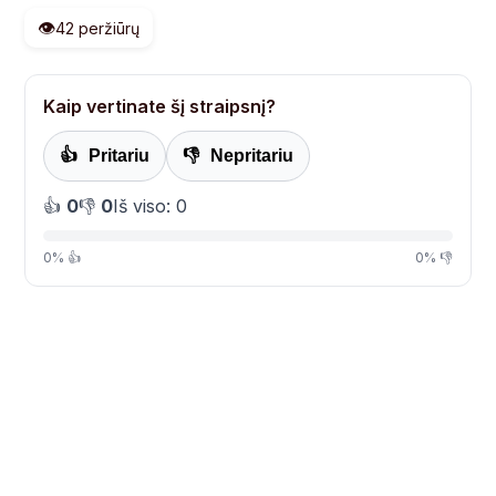
👁️
42 peržiūrų
Kaip vertinate šį straipsnį?
👍
Pritariu
👎
Nepritariu
👍
0
👎
0
Iš viso: 0
0% 👍
0% 👎