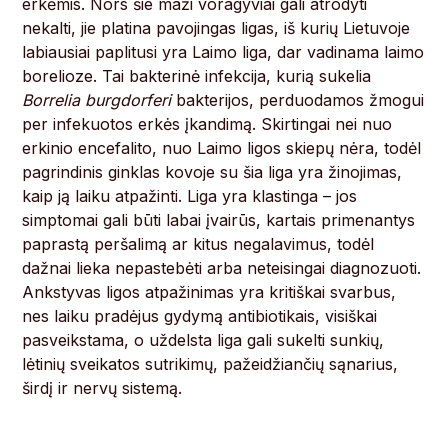
erkėmis. Nors šie maži voragyviai gali atrodyti
nekalti, jie platina pavojingas ligas, iš kurių Lietuvoje
labiausiai paplitusi yra Laimo liga, dar vadinama laimo
borelioze. Tai bakterinė infekcija, kurią sukelia
Borrelia burgdorferi
bakterijos, perduodamos žmogui
per infekuotos erkės įkandimą. Skirtingai nei nuo
erkinio encefalito, nuo Laimo ligos skiepų nėra, todėl
pagrindinis ginklas kovoje su šia liga yra žinojimas,
kaip ją laiku atpažinti. Liga yra klastinga – jos
simptomai gali būti labai įvairūs, kartais primenantys
paprastą peršalimą ar kitus negalavimus, todėl
dažnai lieka nepastebėti arba neteisingai diagnozuoti.
Ankstyvas ligos atpažinimas yra kritiškai svarbus,
nes laiku pradėjus gydymą antibiotikais, visiškai
pasveikstama, o uždelsta liga gali sukelti sunkių,
lėtinių sveikatos sutrikimų, pažeidžiančių sąnarius,
širdį ir nervų sistemą.