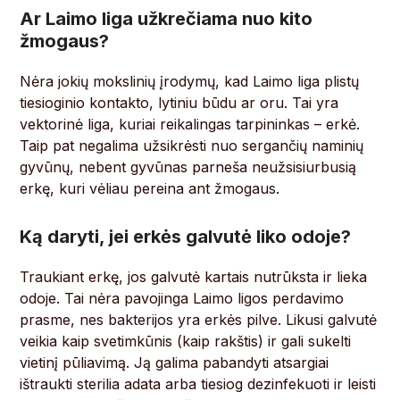
Ar Laimo liga užkrečiama nuo kito
žmogaus?
Nėra jokių mokslinių įrodymų, kad Laimo liga plistų
tiesioginio kontakto, lytiniu būdu ar oru. Tai yra
vektorinė liga, kuriai reikalingas tarpininkas – erkė.
Taip pat negalima užsikrėsti nuo sergančių naminių
gyvūnų, nebent gyvūnas parneša neužsisiurbusią
erkę, kuri vėliau pereina ant žmogaus.
Ką daryti, jei erkės galvutė liko odoje?
Traukiant erkę, jos galvutė kartais nutrūksta ir lieka
odoje. Tai nėra pavojinga Laimo ligos perdavimo
prasme, nes bakterijos yra erkės pilve. Likusi galvutė
veikia kaip svetimkūnis (kaip rakštis) ir gali sukelti
vietinį pūliavimą. Ją galima pabandyti atsargiai
ištraukti sterilia adata arba tiesiog dezinfekuoti ir leisti