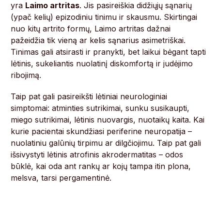
yra
Laimo artritas
. Jis pasireiškia didžiųjų sąnarių
(ypač kelių) epizodiniu tinimu ir skausmu. Skirtingai
nuo kitų artrito formų, Laimo artritas dažnai
pažeidžia tik vieną ar kelis sąnarius asimetriškai.
Tinimas gali atsirasti ir pranykti, bet laikui bėgant tapti
lėtinis, sukeliantis nuolatinį diskomfortą ir judėjimo
ribojimą.
Taip pat gali pasireikšti lėtiniai neurologiniai
simptomai: atminties sutrikimai, sunku susikaupti,
miego sutrikimai, lėtinis nuovargis, nuotaikų kaita. Kai
kurie pacientai skundžiasi periferine neuropatija –
nuolatiniu galūnių tirpimu ar dilgčiojimu. Taip pat gali
išsivystyti lėtinis atrofinis akrodermatitas – odos
būklė, kai oda ant rankų ar kojų tampa itin plona,
melsva, tarsi pergamentinė.