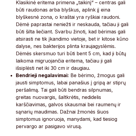
Klasikinė eritema primena „taikinį“ – centras gali
būti raudonas arba blyškus, aplink jį eina
blyškesnė zona, o kraštai yra ryškiai raudoni.
Dėmė paprastai neniežti ir neskauda, tačiau ji gali
būti šilta liečiant. Svarbu žinoti, kad bėrimas gali
atsirasti ne tik įkandimo vietoje, bet ir kitose kūno
dalyse, nes bakterijos plinta kraujagyslėmis.
Dėmės skersmuo turi būti bent 5 cm, kad ji būtų
laikoma migruojančia eritema, tačiau ji gali
išsiplėsti net iki 30 cm ir daugiau.
Bendrieji negalavimai:
Be bėrimo, žmogus gali
jausti simptomus, labai panašius į gripą ar stiprų
peršalimą. Tai gali būti bendras silpnumas,
greitas nuovargis, šaltkrėtis, nedidelis
karščiavimas, galvos skausmai bei raumenų ir
sąnarių maudimas. Dažnai žmonės šiuos
simptomus ignoruoja, manydami, kad tiesiog
pervargo ar pasigavo virusą.