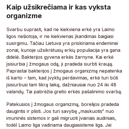
Kaip užsikrečiama ir kas vyksta
organizme
Svarbu suprasti, kad ne kiekviena erkė yra Laimo
ligos nešiotoja, ir ne kiekvienas įkandimas baigiasi
susirgimu. Tačiau Lietuva yra priskiriama endeminei
zonai, kurioje užsikrėtusių erkių populiacija yra gana
didelė. Bakterijos gyvena erkės žarnyne. Kai erkė
įsisiurbia į žmogaus odą, ji pradeda siurbti kraują.
Paprastai bakterijos į žmogaus organizmą nepatenka
iš karto – tam, kad įvyktų perdavimas, erkė turi būti
įsisiurbusi tam tikrą laiką, dažniausiai nuo 24 iki 48
valandų. Tai pabrėžia greito erkės pašalinimo svarbą.
Patekusios į žmogaus organizmą, borelijos pradeda
daugintis ir plisti. Jos turi savybę „maskuotis“ nuo
imuninės sistemos ir gali migruoti įvairiais audiniais,
todėl Laimo liga vadinama daugiasisteme liga. Jei