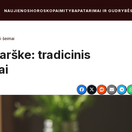
NAUJIENOS
HOROSKOPAI
MITYBA
PATARIMAI IR GUDRYBĖ
i šeimai
varške: tradicinis
ai