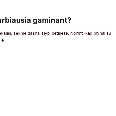
varbiausia gaminant?
ekalas, sėkmė dažnai slypi detalėse. Norint, kad blynai su
ių.