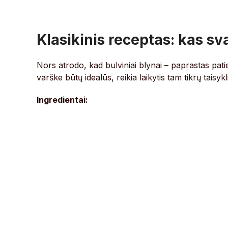
Klasikinis receptas: kas s
Nors atrodo, kad bulviniai blynai – paprastas pati
varške būtų idealūs, reikia laikytis tam tikrų taisykl
Ingredientai: