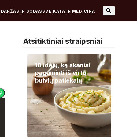
S
DARŽAS IR SODAS
SVEIKATA IR MEDICINA
Atsitiktiniai straipsniai
10 idėjų, ką skaniai
pagaminti iš virtų
bulvių patiekalų