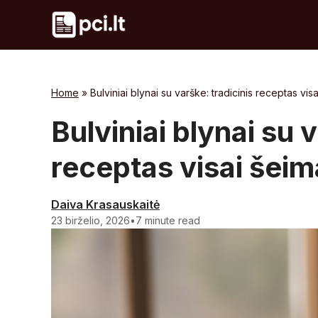
Skip
to
content
Home
»
Bulviniai blynai su varške: tradicinis receptas visa
Bulviniai blynai su 
receptas visai šeim
Daiva Krasauskaitė
23 birželio, 2026
•
7 minute read