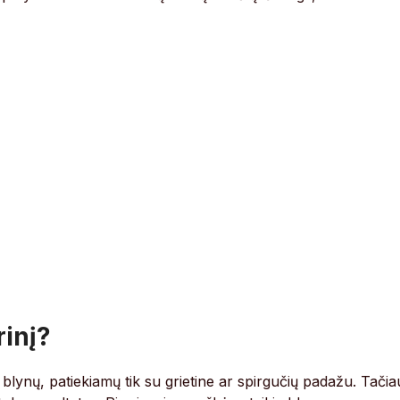
rinį?
ų blynų, patiekiamų tik su grietine ar spirgučių padažu. Tačia