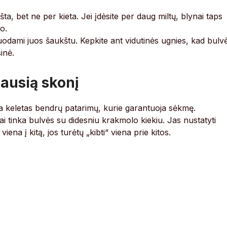
ršta, bet ne per kieta. Jei įdėsite per daug miltų, blynai taps
o.
muodami juos šaukštu. Kepkite ant vidutinės ugnies, kad bulv
sinė.
iausią skonį
ra keletas bendrų patarimų, kurie garantuoja sėkmę.
ai tinka bulvės su didesniu krakmolo kiekiu. Jas nustatyti
ena į kitą, jos turėtų „kibti“ viena prie kitos.