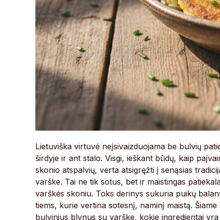
Lietuviška virtuvė neįsivaizduojama be bulvių pati
širdyje ir ant stalo. Visgi, ieškant būdų, kaip paįv
skonio atspalvių, verta atsigręžti į senąsias tradicij
varške. Tai ne tik sotus, bet ir maistingas patieka
varškės skoniu. Toks derinys sukuria puikų balans
tiems, kurie vertina sotesnį, naminį maistą. Šiame 
bulvinius blynus su varške, kokie ingredientai yra 