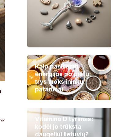
Kaip pasisemti
energijos po pietų:
trys mokslininkų
patarimai
ų
Vitamino D tyrimas:
iek
kodėl jo trūksta
daugeliui lietuvių?