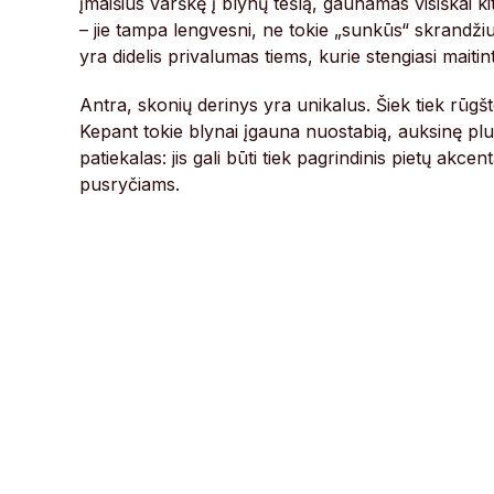
įmaišius varškę į blynų tešlą, gaunamas visiškai 
– jie tampa lengvesni, ne tokie „sunkūs“ skrandžiui
yra didelis privalumas tiems, kurie stengiasi maiti
Antra, skonių derinys yra unikalus. Šiek tiek rūgšte
Kepant tokie blynai įgauna nuostabią, auksinę plute
patiekalas: jis gali būti tiek pagrindinis pietų akce
pusryčiams.