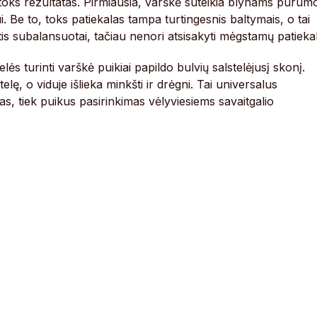
kitoks rezultatas. Pirmiausia, varškė suteikia blynams purum
. Be to, toks patiekalas tampa turtingesnis baltymais, o tai
ntis subalansuotai, tačiau nenori atsisakyti mėgstamų patieka
lės turinti varškė puikiai papildo bulvių salstelėjusį skonį.
lę, o viduje išlieka minkšti ir drėgni. Tai universalus
ntas, tiek puikus pasirinkimas vėlyviesiems savaitgalio