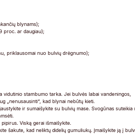
inkančių blynams);
 proc. ar daugiau);
ugiau, priklausomai nuo bulvių drėgnumo);
a vidutinio stambumo tarka. Jei bulvės labai vandeningos,
aug „nenusausinti“, kad blynai nebūtų kieti.
austykite ir sumaišykite su bulvių mase. Svogūnas suteikia
amsėti.
pipirus. Viską gerai išmaišykite.
kite šakute, kad neliktų didelių gumuliukų. Įmaišykite ją į bulv