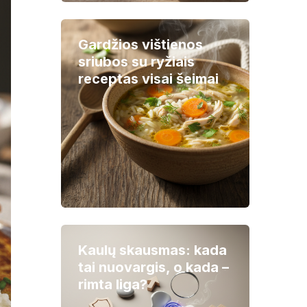
Gardžios vištienos
sriubos su ryžiais
receptas visai šeimai
Kaulų skausmas: kada
tai nuovargis, o kada –
rimta liga?