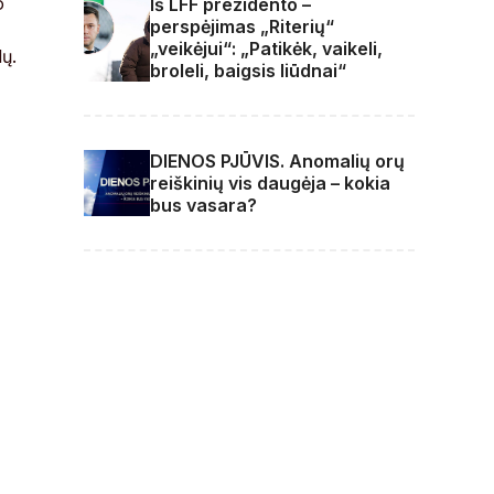
o
Iš LFF prezidento –
perspėjimas „Riterių“
„veikėjui“: „Patikėk, vaikeli,
lų.
broleli, baigsis liūdnai“
DIENOS PJŪVIS. Anomalių orų
reiškinių vis daugėja – kokia
bus vasara?