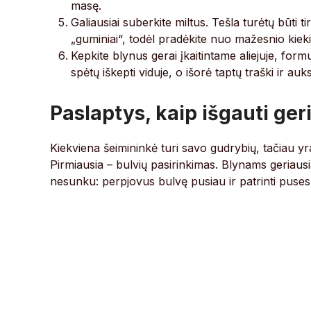
masę.
Galiausiai suberkite miltus. Tešla turėtų būti ti
„guminiai“, todėl pradėkite nuo mažesnio kieki
Kepkite blynus gerai įkaitintame aliejuje, for
spėtų iškepti viduje, o išorė taptų traški ir auk
Paslaptys, kaip išgauti ger
Kiekviena šeimininkė turi savo gudrybių, tačiau y
Pirmiausia – bulvių pasirinkimas. Blynams geriausi
nesunku: perpjovus bulvę pusiau ir patrinti puses vi