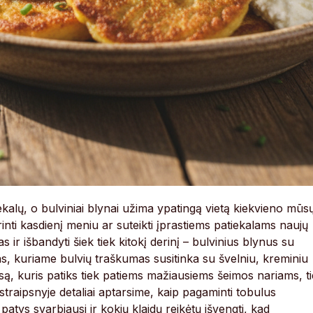
ekalų, o bulviniai blynai užima ypatingą vietą kiekvieno mūs
airinti kasdienį meniu ar suteikti įprastiems patiekalams naujų
as ir išbandyti šiek tiek kitokį derinį – bulvinius blynus su
las, kuriame bulvių traškumas susitinka su švelniu, kreminiu
ą, kuris patiks tiek patiems mažiausiems šeimos nariams, t
straipsnyje detaliai aptarsime, kaip pagaminti tobulus
patys svarbiausi ir kokių klaidų reikėtų išvengti, kad