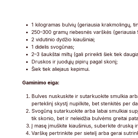
1 kilogramas bulvių (geriausia krakmolingų, t
250–300 gramų riebesnės varškės (geriausia 9
2 vidutinio dydžio kiaušiniai;
1 didelis svogūnas;
2–3 šaukštai miltų (gali prireikti šiek tiek da
Druskos ir juodųjų pipirų pagal skonį;
Šiek tiek aliejaus kepimui.
Gaminimo eiga:
Bulves nuskuskite ir sutarkuokite smulkia arb
perteklinį skystį nupilkite, bet stenkitės per d
Svogūną sutarkuokite arba labai smulkiai supj
tik skonio, bet ir neleidžia bulvėms greitai pat
Į masę įmuškite kiaušinius, suberkite druską ir 
Varškę pertrinkite per sietelį arba gerai sutrin