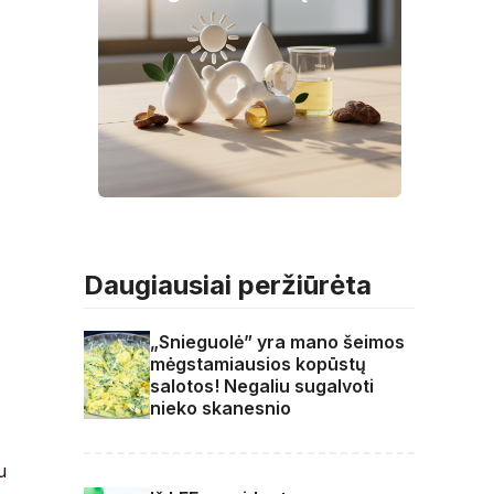
Daugiausiai peržiūrėta
„Snieguolė” yra mano šeimos
mėgstamiausios kopūstų
salotos! Negaliu sugalvoti
nieko skanesnio
u