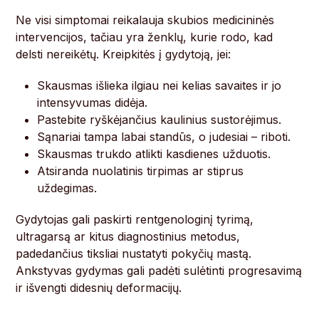
Ne visi simptomai reikalauja skubios medicininės
intervencijos, tačiau yra ženklų, kurie rodo, kad
delsti nereikėtų. Kreipkitės į gydytoją, jei:
Skausmas išlieka ilgiau nei kelias savaites ir jo
intensyvumas didėja.
Pastebite ryškėjančius kaulinius sustorėjimus.
Sąnariai tampa labai standūs, o judesiai – riboti.
Skausmas trukdo atlikti kasdienes užduotis.
Atsiranda nuolatinis tirpimas ar stiprus
uždegimas.
Gydytojas gali paskirti rentgenologinį tyrimą,
ultragarsą ar kitus diagnostinius metodus,
padedančius tiksliai nustatyti pokyčių mastą.
Ankstyvas gydymas gali padėti sulėtinti progresavimą
ir išvengti didesnių deformacijų.