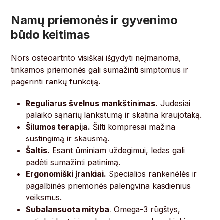
Namų priemonės ir gyvenimo
būdo keitimas
Nors osteoartrito visiškai išgydyti neįmanoma,
tinkamos priemonės gali sumažinti simptomus ir
pagerinti rankų funkciją.
Reguliarus švelnus mankštinimas.
Judesiai
palaiko sąnarių lankstumą ir skatina kraujotaką.
Šilumos terapija.
Šilti kompresai mažina
sustingimą ir skausmą.
Šaltis.
Esant ūminiam uždegimui, ledas gali
padėti sumažinti patinimą.
Ergonomiški įrankiai.
Specialios rankenėlės ir
pagalbinės priemonės palengvina kasdienius
veiksmus.
Subalansuota mityba.
Omega-3 rūgštys,