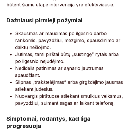
būtent šiame etape intervencija yra efektyviausia.
Dažniausi pirmieji požymiai
Skausmas ar maudimas po ilgesnio darbo
rankomis, pavyzdžiui, mezgimo, spausdinimo ar
daiktų nešiojimo.
Jutimas, tarsi pirštai būtų „sustingę” rytais arba
po ilgesnio nejudėjimo.
Nedidelis patinimas ar sąnario jautrumas
spaudžiant.
Silpnas „trakštelėjimas” arba girgždėjimo jausmas
atliekant judesius.
Nuovargis pirštuose atliekant smulkius veiksmus,
pavyzdžiui, suimant sagas ar laikant telefoną.
Simptomai, rodantys, kad liga
progresuoja