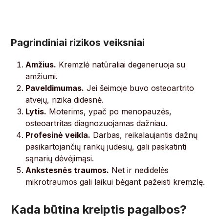
Pagrindiniai rizikos veiksniai
Amžius.
Kremzlė natūraliai degeneruoja su
amžiumi.
Paveldimumas.
Jei šeimoje buvo osteoartrito
atvejų, rizika didesnė.
Lytis.
Moterims, ypač po menopauzės,
osteoartritas diagnozuojamas dažniau.
Profesinė veikla.
Darbas, reikalaujantis dažnų
pasikartojančių rankų judesių, gali paskatinti
sąnarių dėvėjimąsi.
Ankstesnės traumos.
Net ir nedidelės
mikrotraumos gali laikui bėgant pažeisti kremzlę.
Kada būtina kreiptis pagalbos?