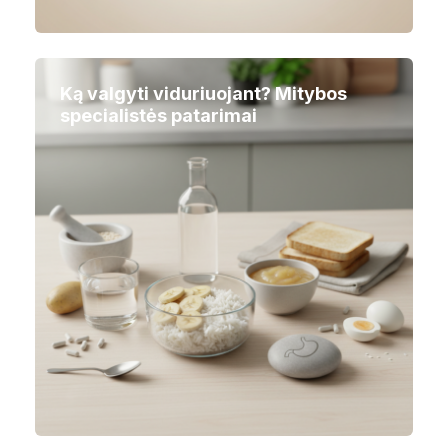
Ką valgyti viduriuojant? Mitybos
specialistės patarimai