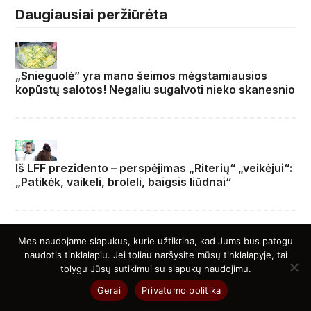
Daugiausiai peržiūrėta
„Snieguolė” yra mano šeimos mėgstamiausios
kopūstų salotos! Negaliu sugalvoti nieko skanesnio
Iš LFF prezidento – perspėjimas „Riterių“ „veikėjui“:
„Patikėk, vaikeli, broleli, baigsis liūdnai“
Mes naudojame slapukus, kurie užtikrina, kad Jums bus patogu
naudotis tinklalapiu. Jei toliau naršysite mūsų tinklalapyje, tai
DIENOS PJŪVIS. Anomalių orų reiškinių vis daugėja
tolygu Jūsų sutikimui su slapukų naudojimu.
– kokia bus vasara?
Gerai
Privatumo politika