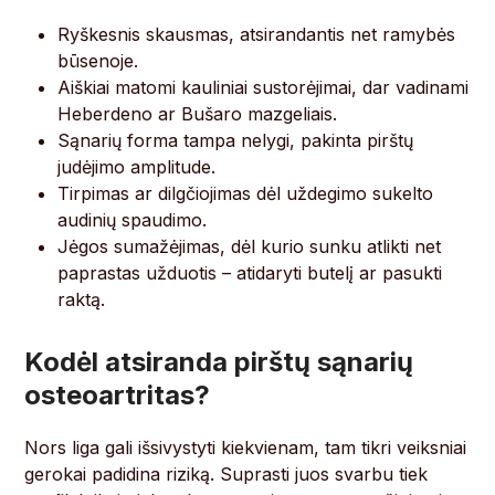
Ryškesnis skausmas, atsirandantis net ramybės
būsenoje.
Aiškiai matomi kauliniai sustorėjimai, dar vadinami
Heberdeno ar Bušaro mazgeliais.
Sąnarių forma tampa nelygi, pakinta pirštų
judėjimo amplitude.
Tirpimas ar dilgčiojimas dėl uždegimo sukelto
audinių spaudimo.
Jėgos sumažėjimas, dėl kurio sunku atlikti net
paprastas užduotis – atidaryti butelį ar pasukti
raktą.
Kodėl atsiranda pirštų sąnarių
osteoartritas?
Nors liga gali išsivystyti kiekvienam, tam tikri veiksniai
gerokai padidina riziką. Suprasti juos svarbu tiek