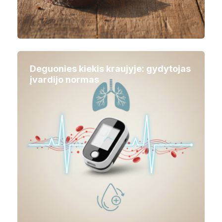
Deguonies kiekis kraujyje: gydytojas
įvardijo normas