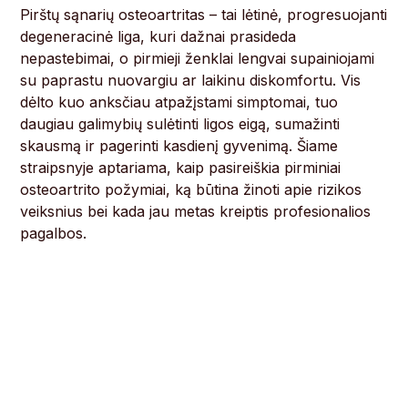
Pirštų sąnarių osteoartritas – tai lėtinė, progresuojanti
degeneracinė liga, kuri dažnai prasideda
nepastebimai, o pirmieji ženklai lengvai supainiojami
su paprastu nuovargiu ar laikinu diskomfortu. Vis
dėlto kuo anksčiau atpažįstami simptomai, tuo
daugiau galimybių sulėtinti ligos eigą, sumažinti
skausmą ir pagerinti kasdienį gyvenimą. Šiame
straipsnyje aptariama, kaip pasireiškia pirminiai
osteoartrito požymiai, ką būtina žinoti apie rizikos
veiksnius bei kada jau metas kreiptis profesionalios
pagalbos.