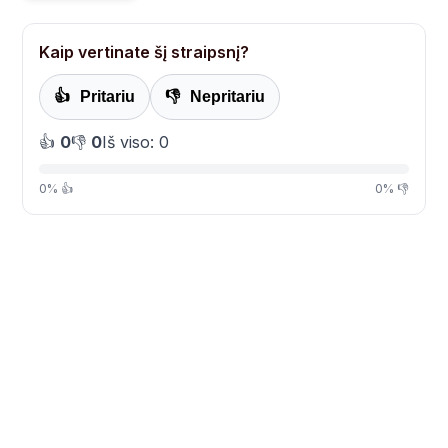
Kaip vertinate šį straipsnį?
👍
Pritariu
👎
Nepritariu
👍
0
👎
0
Iš viso: 0
0% 👍
0% 👎