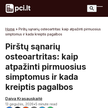
Skip
to
Ope
Clos
content
mobi
mobi
men
men
Home
»
Pirštų sąnarių osteoartritas: kaip atpažinti pirmuosius
simptomus ir kada kreiptis pagalbos
Pirštų sąnarių
osteoartritas: kaip
atpažinti pirmuosius
simptomus ir kada
kreiptis pagalbos
Daiva Krasauskaitė
13 gegužės, 2026
•
5 minute read