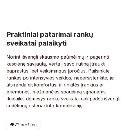
Praktiniai patarimai rankų
sveikatai palaikyti
Norint išvengti skausmo paūmėjimų ir pagerinti
kasdienę savijautą, verta į savo rutiną įtraukti
paprastus, bet veiksmingus įpročius. Pailsinkite
rankas po intensyvios veiklos, nepersistenkite, jei
atsiranda diskomfortas, ir rinkitės įrankius ar
priemones, mažinančias spaudimą sąnariams.
Ilgalaikis dėmesys rankų sveikatai gali padėti išvengti
sudėtingų osteoartrito komplikacijų.
👁️
72 peržiūrų