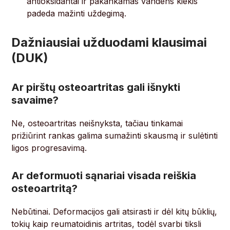
antioksidantai ir pakankamas vandens kiekis
padeda mažinti uždegimą.
Dažniausiai užduodami klausimai
(DUK)
Ar pirštų osteoartritas gali išnykti
savaime?
Ne, osteoartritas neišnyksta, tačiau tinkamai
prižiūrint rankas galima sumažinti skausmą ir sulėtinti
ligos progresavimą.
Ar deformuoti sąnariai visada reiškia
osteoartritą?
Nebūtinai. Deformacijos gali atsirasti ir dėl kitų būklių,
tokių kaip reumatoidinis artritas, todėl svarbi tiksli