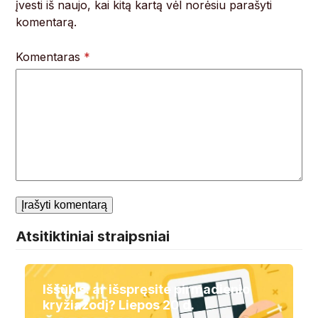
įvesti iš naujo, kai kitą kartą vėl norėsiu parašyti
komentarą.
Komentaras
*
Atsitiktiniai straipsniai
Iššūkis: ar išspręsite pirmadienio
kryžiažodį? Liepos 20 d.