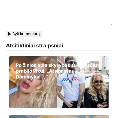
Atsitiktiniai straipsniai
Po žinios apie skyrybas su Dirksčiu –
prabilo Pikul: „Atsiprašau,
Dominykai…“