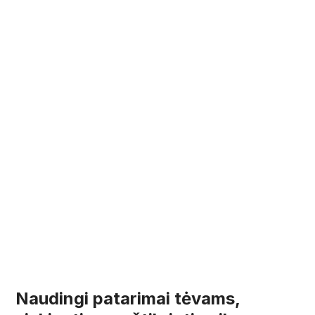
Naudingi patarimai tėvams,