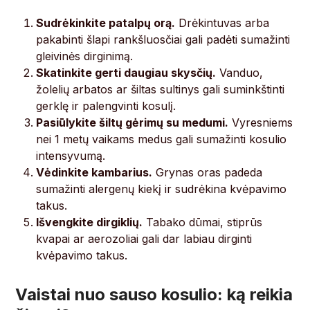
Sudrėkinkite patalpų orą.
Drėkintuvas arba
pakabinti šlapi rankšluosčiai gali padėti sumažinti
gleivinės dirginimą.
Skatinkite gerti daugiau skysčių.
Vanduo,
žolelių arbatos ar šiltas sultinys gali suminkštinti
gerklę ir palengvinti kosulį.
Pasiūlykite šiltų gėrimų su medumi.
Vyresniems
nei 1 metų vaikams medus gali sumažinti kosulio
intensyvumą.
Vėdinkite kambarius.
Grynas oras padeda
sumažinti alergenų kiekį ir sudrėkina kvėpavimo
takus.
Išvengkite dirgiklių.
Tabako dūmai, stiprūs
kvapai ar aerozoliai gali dar labiau dirginti
kvėpavimo takus.
Vaistai nuo sauso kosulio: ką reikia