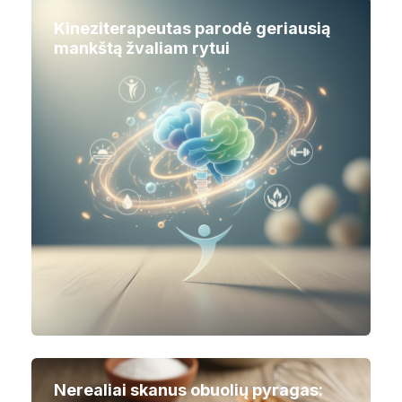
Kineziterapeutas parodė geriausią
mankštą žvaliam rytui
Nerealiai skanus obuolių pyragas: