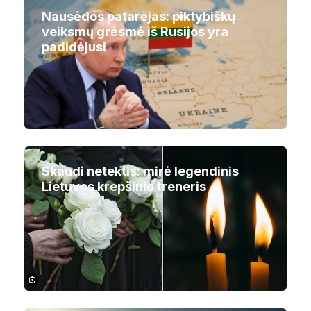
Nausėdos patarėjas: piktybiškų
veiksmų grėsmė iš Rusijos yra
padidėjusi
Skaudi netektis: mirė legendinis
Lietuvos krepšinio treneris