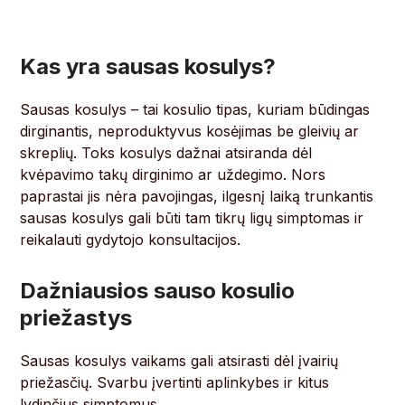
Kas yra sausas kosulys?
Sausas kosulys – tai kosulio tipas, kuriam būdingas
dirginantis, neproduktyvus kosėjimas be gleivių ar
skreplių. Toks kosulys dažnai atsiranda dėl
kvėpavimo takų dirginimo ar uždegimo. Nors
paprastai jis nėra pavojingas, ilgesnį laiką trunkantis
sausas kosulys gali būti tam tikrų ligų simptomas ir
reikalauti gydytojo konsultacijos.
Dažniausios sauso kosulio
priežastys
Sausas kosulys vaikams gali atsirasti dėl įvairių
priežasčių. Svarbu įvertinti aplinkybes ir kitus
lydinčius simptomus.