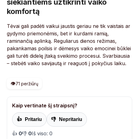
siekiantiems užtikrinti vaiko
komfortą
Tėvai gali padėti vaikui jaustis geriau ne tik vaistais ar
gydymo priemonėmis, bet ir kurdami ramią,
raminančią aplinką. Reguliarus dienos režimas,
pakankamas poilsis ir dėmesys vaiko emocinei būklei
gali turėti didelę įtaką sveikimo procesui. Svarbiausia
– stebėti vaiko savijautą ir reaguoti į pokyčius laiku.
👁️
71 peržiūrų
Kaip vertinate šį straipsnį?
👍
Pritariu
👎
Nepritariu
👍
0
👎
0
Iš viso: 0