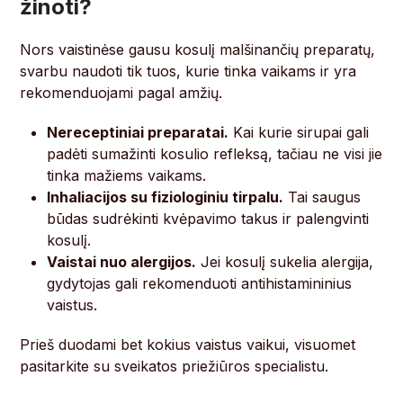
žinoti?
Nors vaistinėse gausu kosulį malšinančių preparatų,
svarbu naudoti tik tuos, kurie tinka vaikams ir yra
rekomenduojami pagal amžių.
Nereceptiniai preparatai.
Kai kurie sirupai gali
padėti sumažinti kosulio refleksą, tačiau ne visi jie
tinka mažiems vaikams.
Inhaliacijos su fiziologiniu tirpalu.
Tai saugus
būdas sudrėkinti kvėpavimo takus ir palengvinti
kosulį.
Vaistai nuo alergijos.
Jei kosulį sukelia alergija,
gydytojas gali rekomenduoti antihistamininius
vaistus.
Prieš duodami bet kokius vaistus vaikui, visuomet
pasitarkite su sveikatos priežiūros specialistu.