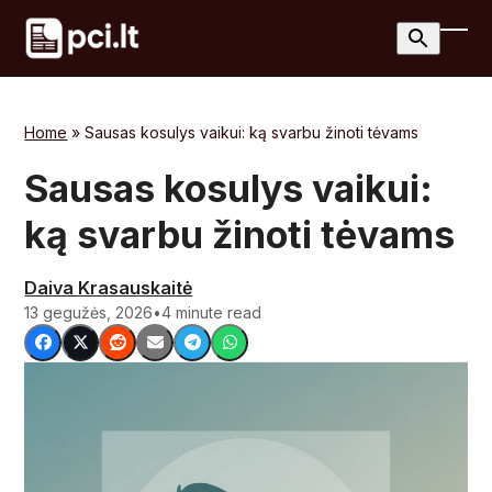
Skip
to
Ope
Clos
content
mobi
mobi
men
men
Home
»
Sausas kosulys vaikui: ką svarbu žinoti tėvams
Sausas kosulys vaikui:
ką svarbu žinoti tėvams
Daiva Krasauskaitė
13 gegužės, 2026
•
4 minute read