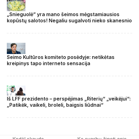
„Snieguolė” yra mano šeimos mėgstamiausios
kopūstų salotos! Negaliu sugalvoti nieko skanesnio
Seimo Kultūros komiteto posėdyje: netikėtas
kreipinys tapo interneto sensacija
Iš LFF prezidento – perspėjimas „Riterių“ „veikėjui“:
„Patikėk, vaikeli, broleli, baigsis liūdnai“
Kodėl skauda
Ką svarbu žinoti apie