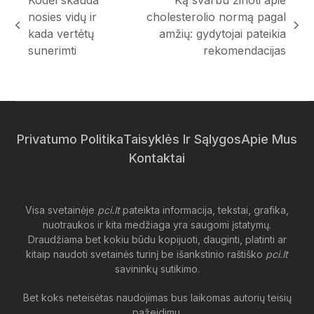
nosies vidų ir
cholesterolio normą pagal
previous
next
kada vertėtų
amžių: gydytojai pateikia
post:
post:
sunerimti
rekomendacijas
Privatumo Politika
Taisyklės Ir Sąlygos
Apie Mus
Kontaktai
Visa svetainėje
pci.lt
pateikta informacija, tekstai, grafika,
nuotraukos ir kita medžiaga yra saugomi įstatymų.
Draudžiama bet kokiu būdu kopijuoti, dauginti, platinti ar
kitaip naudoti svetainės turinį be išankstinio raštiško
pci.lt
savininkų sutikimo.
Bet koks neteisėtas naudojimas bus laikomas autorių teisių
pažeidimu.