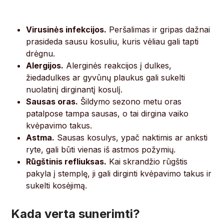
Virusinės infekcijos.
Peršalimas ir gripas dažnai
prasideda sausu kosuliu, kuris vėliau gali tapti
drėgnu.
Alergijos.
Alerginės reakcijos į dulkes,
žiedadulkes ar gyvūnų plaukus gali sukelti
nuolatinį dirginantį kosulį.
Sausas oras.
Šildymo sezono metu oras
patalpose tampa sausas, o tai dirgina vaiko
kvėpavimo takus.
Astma.
Sausas kosulys, ypač naktimis ar anksti
ryte, gali būti vienas iš astmos požymių.
Rūgštinis refliuksas.
Kai skrandžio rūgštis
pakyla į stemplę, ji gali dirginti kvėpavimo takus ir
sukelti kosėjimą.
Kada verta sunerimti?