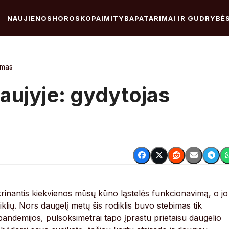
NAUJIENOS
HOROSKOPAI
MITYBA
PATARIMAI IR GUDRYBĖ
rmas
aujyje: gydytojas
rinantis kiekvienos mūsų kūno ląstelės funkcionavimą, o jo
iklių. Nors daugelį metų šis rodiklis buvo stebimas tik
andemijos, pulsoksimetrai tapo įprastu prietaisu daugelio