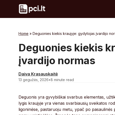
Skip
to
content
Home
»
Deguonies kiekis kraujyje: gydytojas įvardijo no
Deguonies kiekis kr
įvardijo normas
Daiva Krasauskaitė
13 gegužės, 2026
•
8 minute read
Deguonis yra gyvybiškai svarbus elementas, užtik
lygis kraujyje yra vienas svarbiausių sveikatos rod
ligoninėse, pastaruoju metu, ypač po pasaulinės p