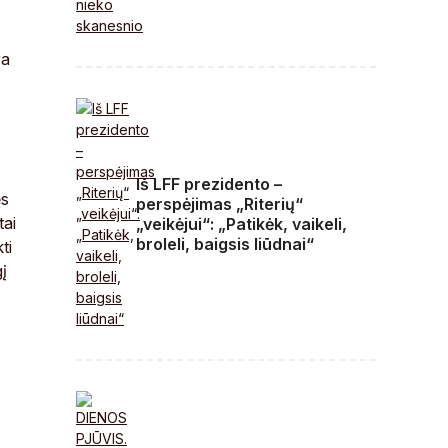
ra
Iš LFF prezidento –
ęs
perspėjimas „Riterių“
tai
„veikėjui“: „Patikėk, vaikeli,
broleli, baigsis liūdnai“
ti
į