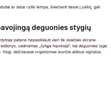
liai ar labai ryški lempa, šviečianti tiesiai į jutiklį, gali
pavojingą deguonies stygių
ojai pataria nepasikliauti vien tik skaičiais ekrane.
eiškinys, vadinamas „tyliąja hipoksija“, kai deguonies lygis
. Visgi, dažniausiai organizmas siunčia aiškius signalus.