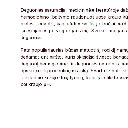
Deguonies saturacija, medicininėje literatūroje d
hemoglobino (baltymo raudonuosiuose kraujo kūnel
matas, rodantis, kaip efektyviai jūsų plaučiai perd
išnešiojamas po visą organizmą. Sveiko žmogaus k
deguonies.
Pats populiariausias būdas matuoti šį rodiklį nam
dedamas ant piršto, kuris skleidžia šviesos bangas
deguonį hemoglobinas ir deguonies neturintis hemogl
apskaičiuoti procentinę išraišką. Svarbu žinoti, kad k
ir arterinio kraujo dujų tyrimą, kuris yra tiksliausi
bei kraujo pH.