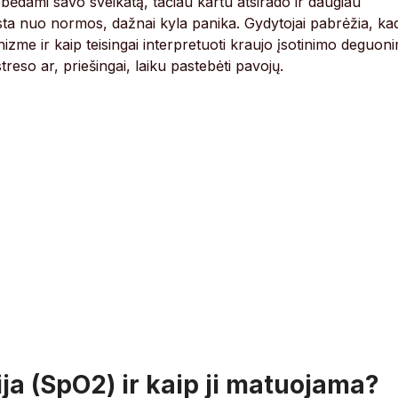
ėdami savo sveikatą, tačiau kartu atsirado ir daugiau
sta nuo normos, dažnai kyla panika. Gydytojai pabrėžia, ka
izme ir kaip teisingai interpretuoti kraujo įsotinimo deguoni
reso ar, priešingai, laiku pastebėti pavojų.
ja (SpO2) ir kaip ji matuojama?