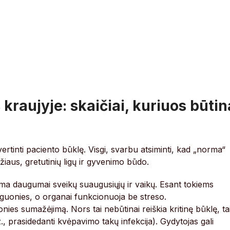
kraujyje: skaičiai, kuriuos būtin
vertinti paciento būklę. Visgi, svarbu atsiminti, kad „norma“
žiaus, gretutinių ligų ir gyvenimo būdo.
rma daugumai sveikų suaugusiųjų ir vaikų. Esant tokiems
uonies, o organai funkcionuoja be streso.
nies sumažėjimą. Nors tai nebūtinai reiškia kritinę būklę, ta
., prasidedanti kvėpavimo takų infekcija). Gydytojas gali