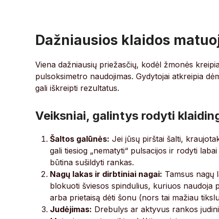
Dažniausios klaidos matuo
Viena dažniausių priežasčių, kodėl žmonės kreipias
pulsoksimetro naudojimas. Gydytojai atkreipia dėme
gali iškreipti rezultatus.
Veiksniai, galintys rodyti klaidi
Šaltos galūnės:
Jei jūsų pirštai šalti, kraujot
gali tiesiog „nematyti“ pulsacijos ir rodyti la
būtina sušildyti rankas.
Nagų lakas ir dirbtiniai nagai:
Tamsus nagų lak
blokuoti šviesos spindulius, kuriuos naudoj
arba prietaisą dėti šonu (nors tai mažiau tikslu
Judėjimas:
Drebulys ar aktyvus rankos judinim