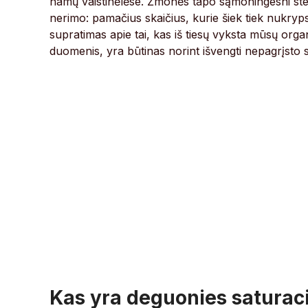
namų vaistinėlėse. Žmonės tapo sąmoningesni steb
nerimo: pamačius skaičius, kurie šiek tiek nukryp
supratimas apie tai, kas iš tiesų vyksta mūsų organ
duomenis, yra būtinas norint išvengti nepagrįsto st
Kas yra deguonies saturaci