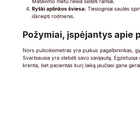
Matavimo metu reikia sėdėti ramiai.
Ryški aplinkos šviesa:
Tiesioginiai saulės spindu
iškreipti rodmenis.
Požymiai, įspėjantys apie 
Nors pulsoksimetras yra puikus pagalbininkas, gydyt
Svarbiausia yra stebėti savo savijautą. Egzistuoja r
krenta, bet pacientas kurį laiką jaučiasi gana gerai