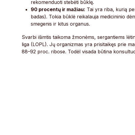
rekomenduoti stebėti būklę.
90 procentų ir mažiau:
Tai yra riba, kurią 
badas). Tokia būklė reikalauja medicininio dėme
smegenis ir kitus organus.
Svarbi išimtis taikoma žmonėms, sergantiems lėtin
liga (LOPL). Jų organizmas yra prisitaikęs prie ma
88–92 proc. ribose. Todėl visada būtina konsultuoti