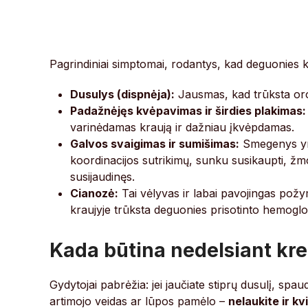
Pagrindiniai simptomai, rodantys, kad deguonies kie
Dusulys (dispnėja):
Jausmas, kad trūksta oro,
Padažnėjęs kvėpavimas ir širdies plakimas:
varinėdamas kraują ir dažniau įkvėpdamas.
Galvos svaigimas ir sumišimas:
Smegenys yra
koordinacijos sutrikimų, sunku susikaupti, žmo
susijaudinęs.
Cianozė:
Tai vėlyvas ir labai pavojingas požym
kraujyje trūksta deguonies prisotinto hemoglo
Kada būtina nedelsiant kre
Gydytojai pabrėžia: jei jaučiate stiprų dusulį, spa
artimojo veidas ar lūpos pamėlo –
nelaukite ir kv