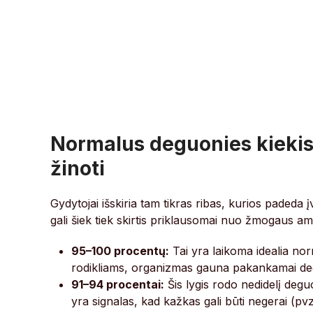
Normalus deguonies kiekis 
žinoti
Gydytojai išskiria tam tikras ribas, kurios padeda į
gali šiek tiek skirtis priklausomai nuo žmogaus am
95–100 procentų:
Tai yra laikoma idealia no
rodikliams, organizmas gauna pakankamai deg
91–94 procentai:
Šis lygis rodo nedidelį deguo
yra signalas, kad kažkas gali būti negerai (pvz