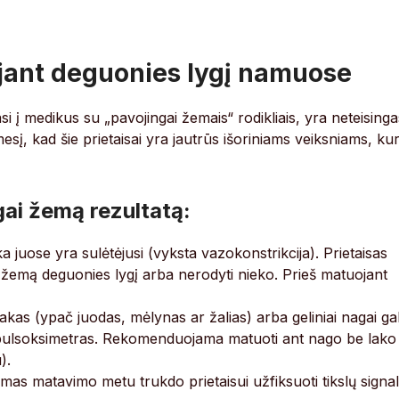
jant deguonies lygį namuose
i į medikus su „pavojingai žemais“ rodikliais, yra neteisinga
sį, kad šie prietaisai yra jautrūs išoriniams veiksniams, kur
ngai žemą rezultatą:
aka juose yra sulėtėjusi (vyksta vazokonstrikcija). Prietaisas
bai žemą deguonies lygį arba nerodyti nieko. Prieš matuojant
as (ypač juodas, mėlynas ar žalias) arba geliniai nagai gal
a pulsoksimetras. Rekomenduojama matuoti ant nago be lako
).
as matavimo metu trukdo prietaisui užfiksuoti tikslų signal