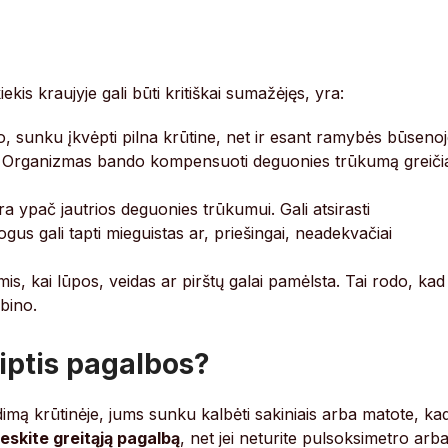
kis kraujyje gali būti kritiškai sumažėjęs, yra:
 sunku įkvėpti pilna krūtine, net ir esant ramybės būsenoj
Organizmas bando kompensuoti deguonies trūkumą greiči
 ypač jautrios deguonies trūkumui. Gali atsirasti
gus gali tapti mieguistas ar, priešingai, neadekvačiai
is, kai lūpos, veidas ar pirštų galai pamėlsta. Tai rodo, kad
bino.
iptis pagalbos?
udimą krūtinėje, jums sunku kalbėti sakiniais arba matote, ka
ieskite greitąją pagalbą
, net jei neturite pulsoksimetro arb