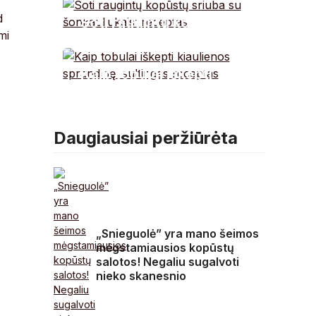
kreiptis į medikus
d
Soti raugintų kopūstų
mi
sriuba su
šonkauliukais:
Kaip tobulai iškepti
receptas
kiaulienos sprandinę:
sultingas receptas
Daugiausiai peržiūrėta
„Snieguolė” yra mano šeimos
mėgstamiausios kopūstų
salotos! Negaliu sugalvoti
nieko skanesnio