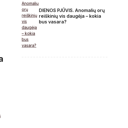
DIENOS PJŪVIS. Anomalių orų
reiškinių vis daugėja – kokia
bus vasara?
a
i