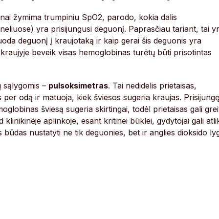
ažnai žymima trumpiniu SpO2, parodo, kokia dalis
iuose) yra prisijungusi deguonį. Paprasčiau tariant, tai y
uoda deguonį į kraujotaką ir kaip gerai šis deguonis yra
raujyje beveik visas hemoglobinas turėtų būti prisotintas
ų sąlygomis –
pulsoksimetras
. Tai nedidelis prietaisas,
 per odą ir matuoja, kiek šviesos sugeria kraujas. Prisijung
obinas šviesą sugeria skirtingai, todėl prietaisas gali grei
linikinėje aplinkoje, esant kritinei būklei, gydytojai gali atlik
as būdas nustatyti ne tik deguonies, bet ir anglies dioksido lyg