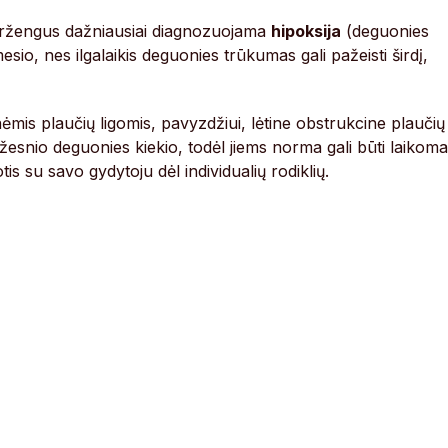
peržengus dažniausiai diagnozuojama
hipoksija
(deguonies
sio, nes ilgalaikis deguonies trūkumas gali pažeisti širdį,
ėmis plaučių ligomis, pavyzdžiui, lėtine obstrukcine plaučių
žesnio deguonies kiekio, todėl jiems norma gali būti laikoma
s su savo gydytoju dėl individualių rodiklių.