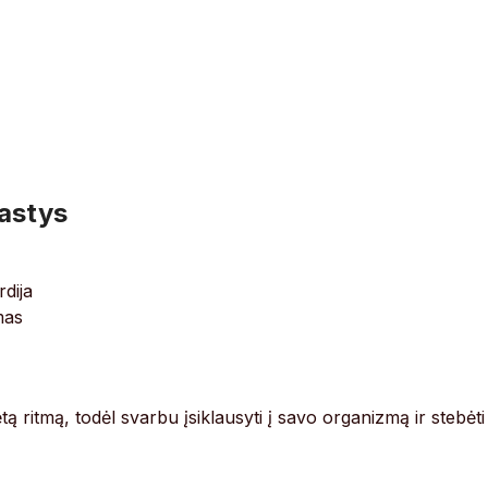
žastys
rdija
mas
lėtą ritmą, todėl svarbu įsiklausyti į savo organizmą ir stebėti