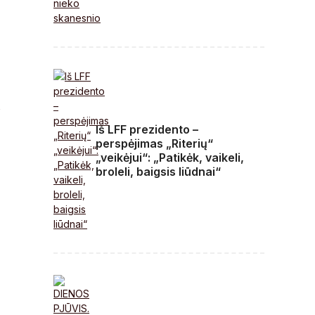
Iš LFF prezidento –
perspėjimas „Riterių“
„veikėjui“: „Patikėk, vaikeli,
broleli, baigsis liūdnai“