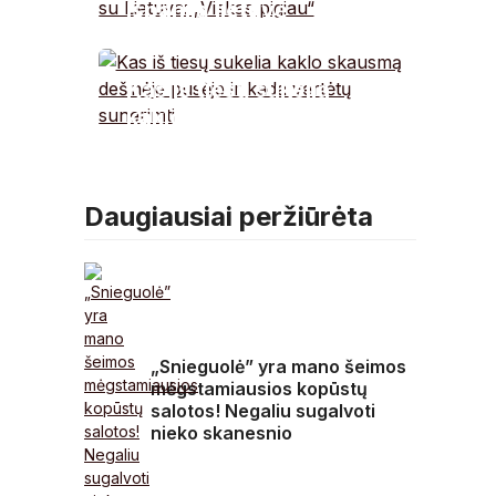
Ispaniją lietuvė
išsižiojo pamačiusi
kainas – palygino su
Kas iš tiesų sukelia
Lietuva: „Viskas
kaklo skausmą
pigiau“
dešinėje pusėje ir kada
vertėtų sunerimti
Daugiausiai peržiūrėta
„Snieguolė” yra mano šeimos
mėgstamiausios kopūstų
salotos! Negaliu sugalvoti
nieko skanesnio