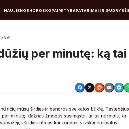
NAUJIENOS
HOROSKOPAI
MITYBA
PATARIMAI IR GUDRYBĖ
ikšti?
dūžių per minutę: ką tai
pindinčių mūsų širdies ir bendros sveikatos būklę. Pastebėjus
ų per minutę, dažnas žmogus susimąsto, ar tai normalu, ar
 sumažėjęs širdies ritmas kai kuriems visiškai normalus