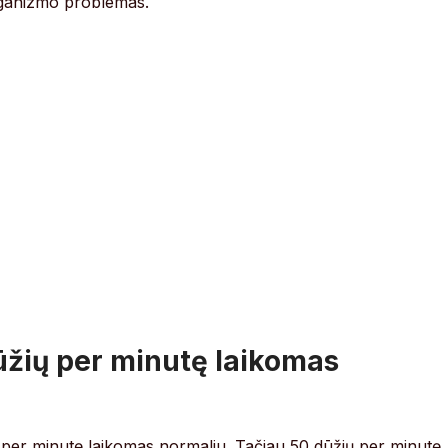
s organizmo problemas.
žių per minutę laikomas
 per minutę laikomas normaliu. Tačiau 50 dūžių per minutę