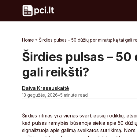
Skip
to
content
Home
»
Širdies pulsas – 50 dūžių per minutę: ką tai gali re
Širdies pulsas – 50 
gali reikšti?
Daiva Krasauskaitė
13 gegužės, 2026
•
5 minute read
Širdies ritmas yra vienas svarbiausių rodiklių, ats
kad pulsas ramybės būsenoje siekia apie 50 dūži
signalizuoja apie galimą sveikatos sutrikimą. Nors