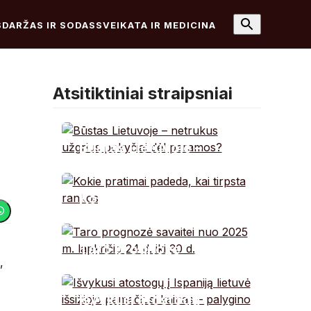
S
DARŽAS IR SODAS
SVEIKATA IR MEDICINA
Atsitiktiniai straipsniai
Būstas Lietuvoje –
netrukus užgrius
pokyčiai dėl paramos?
Kokie pratimai padeda,
kai tirpsta rankos
Taro prognozė
,
savaitei nuo 2025 m.
lapkričio 24 d. iki 30 d.
Išvykusi atostogų į