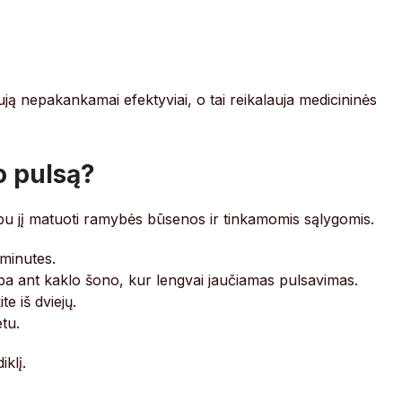
ują nepakankamai efektyviai, o tai reikalauja medicininės
o pulsą?
varbu jį matuoti ramybės būsenos ir tinkamomis sąlygomis.
 minutes.
rba ant kaklo šono, kur lengvai jaučiamas pulsavimas.
e iš dviejų.
tu.
iklį.