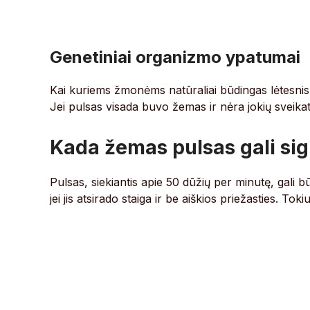
Genetiniai organizmo ypatumai
Kai kuriems žmonėms natūraliai būdingas lėtesnis
Jei pulsas visada buvo žemas ir nėra jokių sveika
Kada žemas pulsas gali sig
Pulsas, siekiantis apie 50 dūžių per minutę, gali b
jei jis atsirado staiga ir be aiškios priežasties. Toki