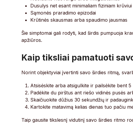
Dusulys net esant minimaliam fiziniam krūviui
Sąmonės praradimo epizodai
Krūtinės skausmas arba spaudimo jausmas
Šie simptomai gali rodyti, kad širdis pumpuoja kra
apžiūros.
Kaip tiksliai pamatuoti sav
Norint objektyviai įvertinti savo širdies ritmą, s
Atsisėskite arba atsigulkite ir pailsėkite bent 5
Padėkite du pirštus ant riešo vidinės pusės a
Skaičiuokite dūžius 30 sekundžių ir padauginkit
Kartokite matavimą kelias dienas tuo pačiu me
Taip gausite tikslesnį vidutinį savo širdies ritmo rod