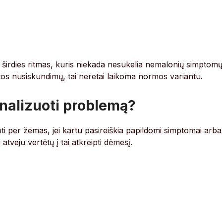
 širdies ritmas, kuris niekada nesukelia nemalonių simptomų
tos nusiskundimų, tai neretai laikoma normos variantu.
nalizuoti problemą?
ūti per žemas, jei kartu pasireiškia papildomi simptomai arba
u atveju vertėtų į tai atkreipti dėmesį.