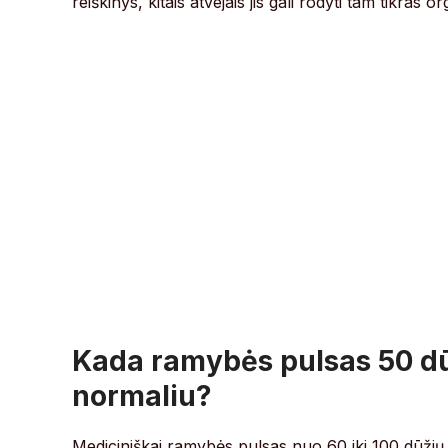
reiškinys, kitais atvejais jis gali rodyti tam tikra
Kada ramybės pulsas 50 dū
normaliu?
Mediciniškai ramybės pulsas nuo 60 iki 100 dūžių