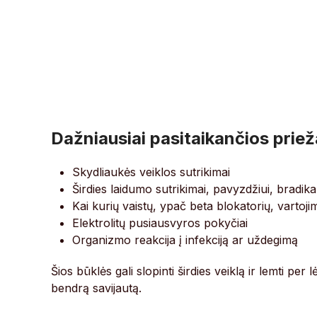
Dažniausiai pasitaikančios prie
Skydliaukės veiklos sutrikimai
Širdies laidumo sutrikimai, pavyzdžiui, bradika
Kai kurių vaistų, ypač beta blokatorių, vartoji
Elektrolitų pusiausvyros pokyčiai
Organizmo reakcija į infekciją ar uždegimą
Šios būklės gali slopinti širdies veiklą ir lemti per 
bendrą savijautą.