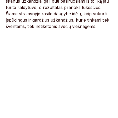
skanūs užkandžiai gali būti pasiruošiami iš to, ką jau
turite šaldytuve, o rezultatas pranoks lūkesčius.
Šiame straipsnyje rasite daugybę idėjų, kaip sukurti
įspūdingus ir gardžius užkandžius, kurie tinkami tiek
šventėms, tiek netikėtoms svečių viešnagėms.