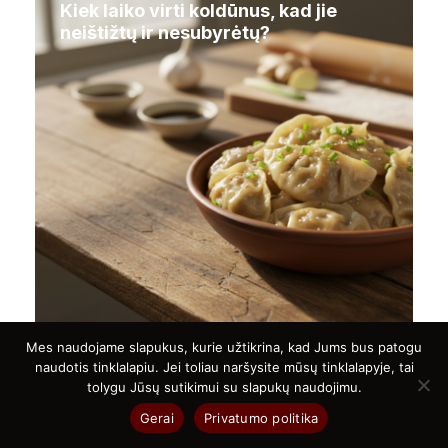
Kiek laiko virti koldūnus, kad jie
neištižtų ir nesubyrėtų?
Mes naudojame slapukus, kurie užtikrina, kad Jums bus patogu
naudotis tinklalapiu. Jei toliau naršysite mūsų tinklalapyje, tai
tolygu Jūsų sutikimui su slapukų naudojimu.
Gerai
Privatumo politika
Daugiausiai peržiūrėta