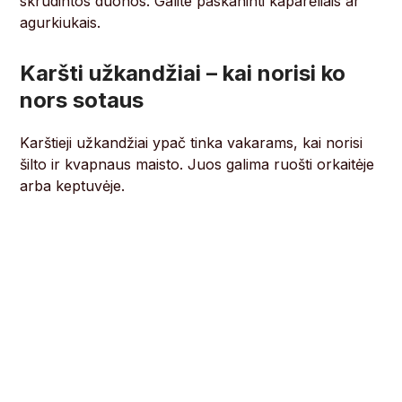
skrudintos duonos. Galite paskaninti kaparėliais ar
agurkiukais.
Karšti užkandžiai – kai norisi ko
nors sotaus
Karštieji užkandžiai ypač tinka vakarams, kai norisi
šilto ir kvapnaus maisto. Juos galima ruošti orkaitėje
arba keptuvėje.