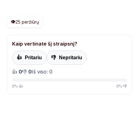
👁️
25 peržiūrų
Kaip vertinate šį straipsnį?
👍
Pritariu
👎
Nepritariu
👍
0
👎
0
Iš viso: 0
0% 👍
0% 👎