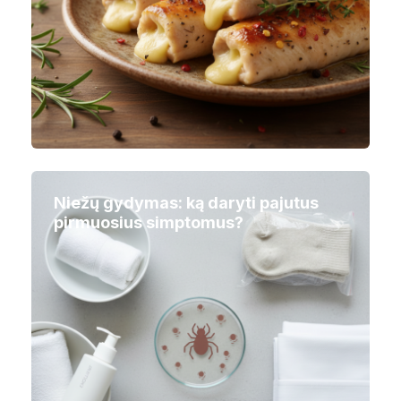
Niežų gydymas: ką daryti pajutus
pirmuosius simptomus?