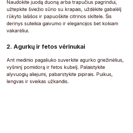
Naudokite juodą duoną arba trapučius pagrindui,
užtepkite šviežio sūrio su krapais, uždėkite gabalėlį
rūkyto lašišos ir papuoškite citrinos skiltele. Šis
derinys suteikia gaivumo ir elegancijos bet kokiam
vakarėliui.
2. Agurkų ir fetos vėrinukai
Ant medinio pagaliuko suverkite agurko griežinėlius,
vyšninį pomidorą ir fetos kubelį. Palaistykite
alyvuogių aliejumi, pabarstykite pipirais. Puikus,
lengvas ir sveikas užkandis.