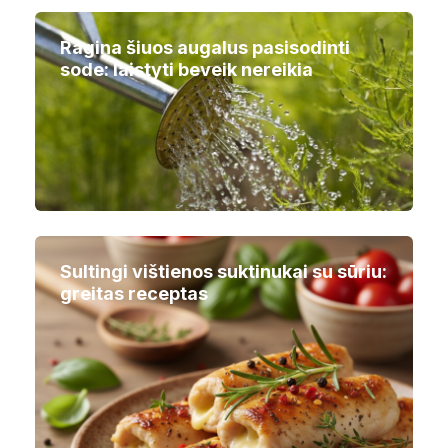
Ragina šiuos augalus pasisodinti
sode: laistyti beveik nereikia
Sultingi vištienos suktinukai su sūriu:
greitas receptas