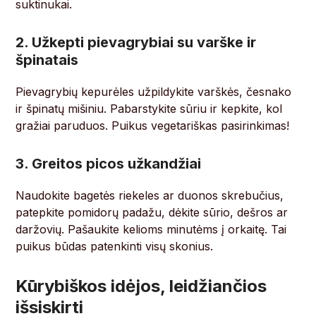
suktinukai.
2. Užkepti pievagrybiai su varške ir
špinatais
Pievagrybių kepurėles užpildykite varškės, česnako
ir špinatų mišiniu. Pabarstykite sūriu ir kepkite, kol
gražiai paruduos. Puikus vegetariškas pasirinkimas!
3. Greitos picos užkandžiai
Naudokite bagetės riekeles ar duonos skrebučius,
patepkite pomidorų padažu, dėkite sūrio, dešros ar
daržovių. Pašaukite kelioms minutėms į orkaitę. Tai
puikus būdas patenkinti visų skonius.
Kūrybiškos idėjos, leidžiančios
išsiskirti