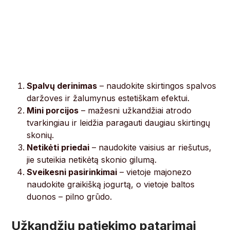
Spalvų derinimas
– naudokite skirtingos spalvos
daržoves ir žalumynus estetiškam efektui.
Mini porcijos
– mažesni užkandžiai atrodo
tvarkingiau ir leidžia paragauti daugiau skirtingų
skonių.
Netikėti priedai
– naudokite vaisius ar riešutus,
jie suteikia netikėtą skonio gilumą.
Sveikesni pasirinkimai
– vietoje majonezo
naudokite graikišką jogurtą, o vietoje baltos
duonos – pilno grūdo.
Užkandžių patiekimo patarimai