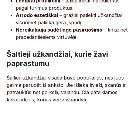
Lengvai pritaikomi
– galite keisti ingredientus
pagal turimus produktus.
Atrodo estetiškai
– gražiai patiekti užkandžiai
visuomet palieka gerą įspūdį.
Nereikalauja sudėtingo pasiruošimo
– tinka net
pradedantiesiems virtuvėje.
Šaltieji užkandžiai, kurie žavi
paprastumu
Šaltieji užkandžiai visada buvo populiarūs, nes juos
galima paruošti iš anksto. Jie išlieka švieži, skanūs ir
patrauklūs net po kelių valandų. Čia pateikiamos
kelios idėjos, kurias verta išbandyti: