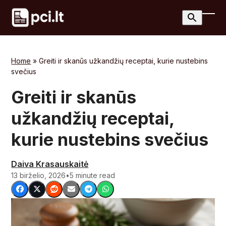
Skip
to
Ope
Clos
content
mobi
mobi
men
men
Home
»
Greiti ir skanūs užkandžių receptai, kurie nustebins
svečius
Greiti ir skanūs
užkandžių receptai,
kurie nustebins svečius
Daiva Krasauskaitė
13 birželio, 2026
•
5 minute read