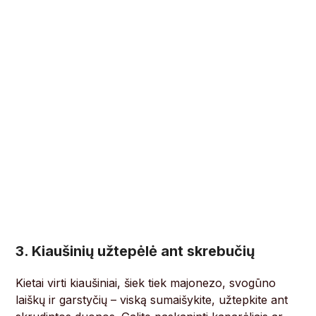
3. Kiaušinių užtepėlė ant skrebučių
Kietai virti kiaušiniai, šiek tiek majonezo, svogūno
laiškų ir garstyčių – viską sumaišykite, užtepkite ant