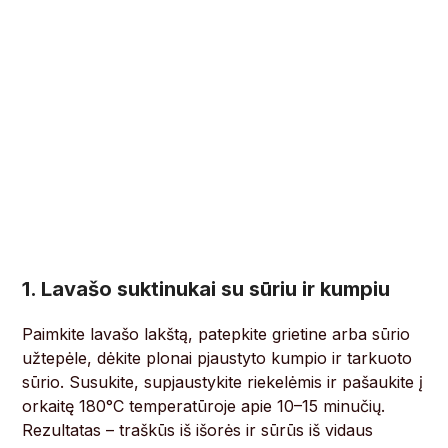
1. Lavašo suktinukai su sūriu ir kumpiu
Paimkite lavašo lakštą, patepkite grietine arba sūrio
užtepėle, dėkite plonai pjaustyto kumpio ir tarkuoto
sūrio. Susukite, supjaustykite riekelėmis ir pašaukite į
orkaitę 180°C temperatūroje apie 10–15 minučių.
Rezultatas – traškūs iš išorės ir sūrūs iš vidaus