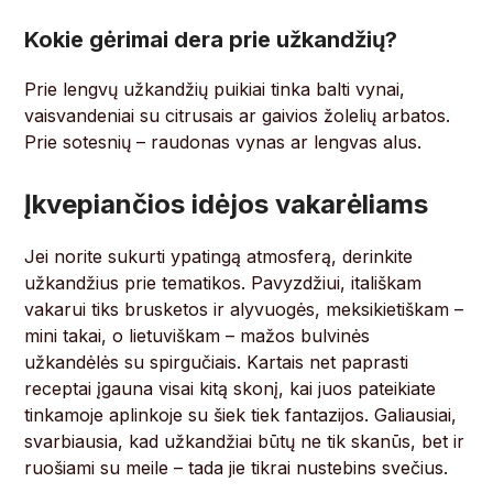
Kokie gėrimai dera prie užkandžių?
Prie lengvų užkandžių puikiai tinka balti vynai,
vaisvandeniai su citrusais ar gaivios žolelių arbatos.
Prie sotesnių – raudonas vynas ar lengvas alus.
Įkvepiančios idėjos vakarėliams
Jei norite sukurti ypatingą atmosferą, derinkite
užkandžius prie tematikos. Pavyzdžiui, itališkam
vakarui tiks brusketos ir alyvuogės, meksikietiškam –
mini takai, o lietuviškam – mažos bulvinės
užkandėlės su spirgučiais. Kartais net paprasti
receptai įgauna visai kitą skonį, kai juos pateikiate
tinkamoje aplinkoje su šiek tiek fantazijos. Galiausiai,
svarbiausia, kad užkandžiai būtų ne tik skanūs, bet ir
ruošiami su meile – tada jie tikrai nustebins svečius.