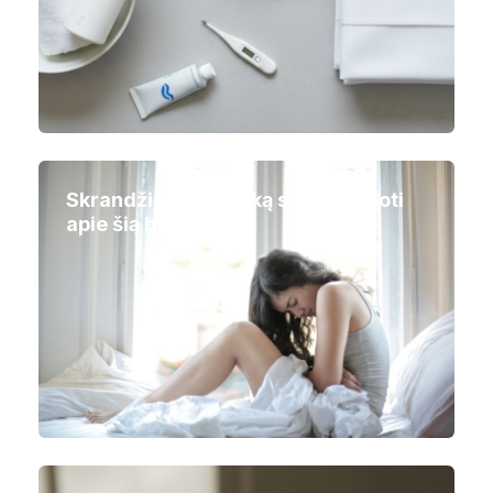
Skrandžio atrofija: ką svarbu žinoti
apie šią būklę