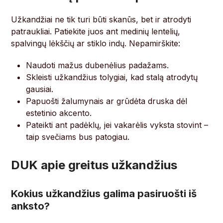
Užkandžiai ne tik turi būti skanūs, bet ir atrodyti
patraukliai. Patiekite juos ant medinių lentelių,
spalvingų lėkščių ar stiklo indų. Nepamirškite:
Naudoti mažus dubenėlius padažams.
Skleisti užkandžius tolygiai, kad stalą atrodytų
gausiai.
Papuošti žalumynais ar grūdėta druska dėl
estetinio akcento.
Pateikti ant padėklų, jei vakarėlis vyksta stovint –
taip svečiams bus patogiau.
DUK apie greitus užkandžius
Kokius užkandžius galima pasiruošti iš
anksto?