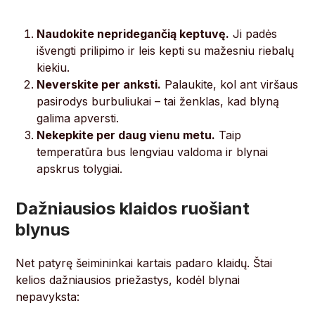
Naudokite nepridegančią keptuvę.
Ji padės
išvengti prilipimo ir leis kepti su mažesniu riebalų
kiekiu.
Neverskite per anksti.
Palaukite, kol ant viršaus
pasirodys burbuliukai – tai ženklas, kad blyną
galima apversti.
Nekepkite per daug vienu metu.
Taip
temperatūra bus lengviau valdoma ir blynai
apskrus tolygiai.
Dažniausios klaidos ruošiant
blynus
Net patyrę šeimininkai kartais padaro klaidų. Štai
kelios dažniausios priežastys, kodėl blynai
nepavyksta: