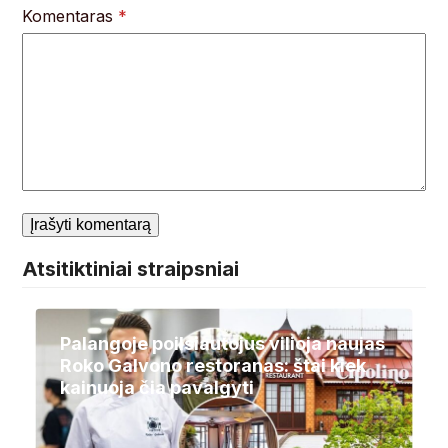
Komentaras
*
Atsitiktiniai straipsniai
Palangoje poilsiautojus vilioja naujas
Roko Galvono restoranas: štai kiek
kainuoja čia pavalgyti