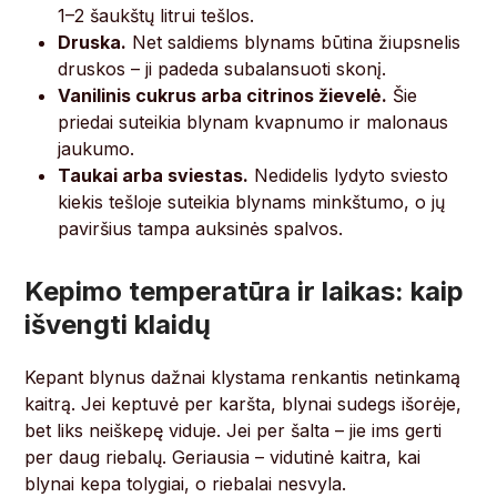
1–2 šaukštų litrui tešlos.
Druska.
Net saldiems blynams būtina žiupsnelis
druskos – ji padeda subalansuoti skonį.
Vanilinis cukrus arba citrinos žievelė.
Šie
priedai suteikia blynam kvapnumo ir malonaus
jaukumo.
Taukai arba sviestas.
Nedidelis lydyto sviesto
kiekis tešloje suteikia blynams minkštumo, o jų
paviršius tampa auksinės spalvos.
Kepimo temperatūra ir laikas: kaip
išvengti klaidų
Kepant blynus dažnai klystama renkantis netinkamą
kaitrą. Jei keptuvė per karšta, blynai sudegs išorėje,
bet liks neiškepę viduje. Jei per šalta – jie ims gerti
per daug riebalų. Geriausia – vidutinė kaitra, kai
blynai kepa tolygiai, o riebalai nesvyla.