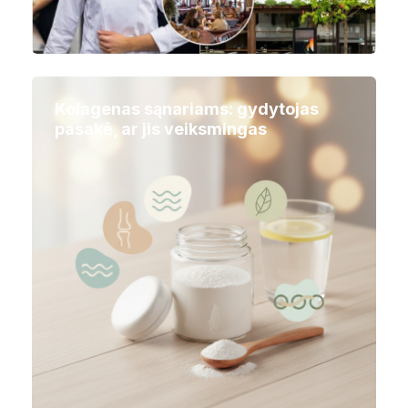
Kolagenas sąnariams: gydytojas
pasakė, ar jis veiksmingas