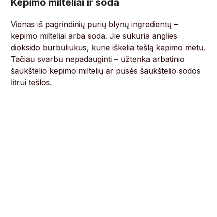
Kepimo milteliai ir soda
Vienas iš pagrindinių purių blynų ingredientų –
kepimo milteliai arba soda. Jie sukuria anglies
dioksido burbuliukus, kurie iškelia tešlą kepimo metu.
Tačiau svarbu nepadauginti – užtenka arbatinio
šaukštelio kepimo miltelių ar pusės šaukštelio sodos
litrui tešlos.