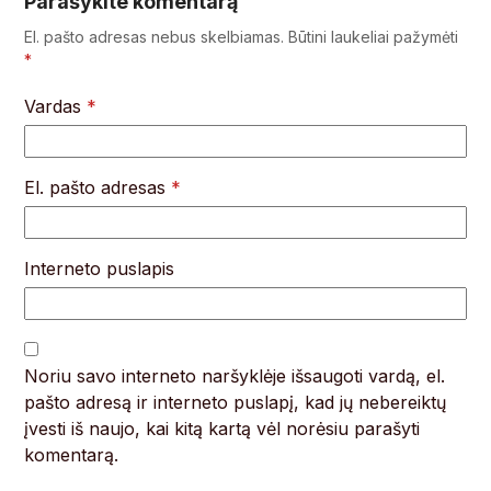
Parašykite komentarą
El. pašto adresas nebus skelbiamas.
Būtini laukeliai pažymėti
*
Vardas
*
El. pašto adresas
*
Interneto puslapis
Noriu savo interneto naršyklėje išsaugoti vardą, el.
pašto adresą ir interneto puslapį, kad jų nebereiktų
įvesti iš naujo, kai kitą kartą vėl norėsiu parašyti
komentarą.