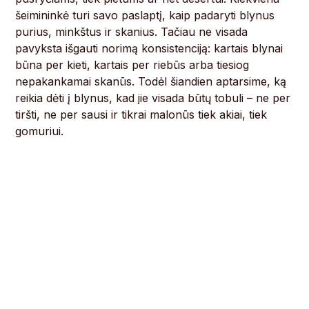
šeimininkė turi savo paslaptį, kaip padaryti blynus
purius, minkštus ir skanius. Tačiau ne visada
pavyksta išgauti norimą konsistenciją: kartais blynai
būna per kieti, kartais per riebūs arba tiesiog
nepakankamai skanūs. Todėl šiandien aptarsime, ką
reikia dėti į blynus, kad jie visada būtų tobuli – ne per
tiršti, ne per sausi ir tikrai malonūs tiek akiai, tiek
gomuriui.