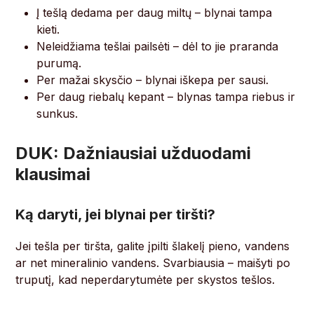
Į tešlą dedama per daug miltų – blynai tampa
kieti.
Neleidžiama tešlai pailsėti – dėl to jie praranda
purumą.
Per mažai skysčio – blynai iškepa per sausi.
Per daug riebalų kepant – blynas tampa riebus ir
sunkus.
DUK: Dažniausiai užduodami
klausimai
Ką daryti, jei blynai per tiršti?
Jei tešla per tiršta, galite įpilti šlakelį pieno, vandens
ar net mineralinio vandens. Svarbiausia – maišyti po
truputį, kad neperdarytumėte per skystos tešlos.