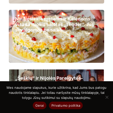
Naujiesiems metams ir Kalėdoms
visada ruošiu salotas „Tender”. Jos
suvalgomos be saiko
„Šeškių“ ir Nijolės Pareigytės-
Rukaitienės vyro byloje padėtas
Mes naudojame slapukus, kurie užtikrina, kad Jums bus patogu
taškas
naudotis tinklalapiu. Jei toliau naršysite mūsų tinklalapyje, tai
tolygu Jūsų sutikimui su slapukų naudojimu.
Gerai
Privatumo politika