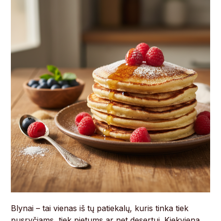
Blynai – tai vienas iš tų patiekalų, kuris tinka tiek
pusryčiams, tiek pietums ar net desertui. Kiekviena