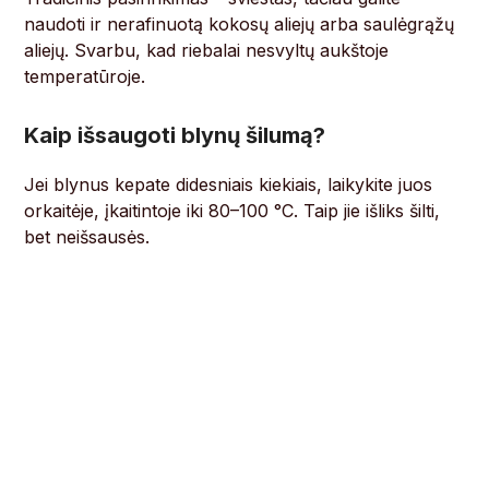
naudoti ir nerafinuotą kokosų aliejų arba saulėgrąžų
aliejų. Svarbu, kad riebalai nesvyltų aukštoje
temperatūroje.
Kaip išsaugoti blynų šilumą?
Jei blynus kepate didesniais kiekiais, laikykite juos
orkaitėje, įkaitintoje iki 80–100 °C. Taip jie išliks šilti,
bet neišsausės.