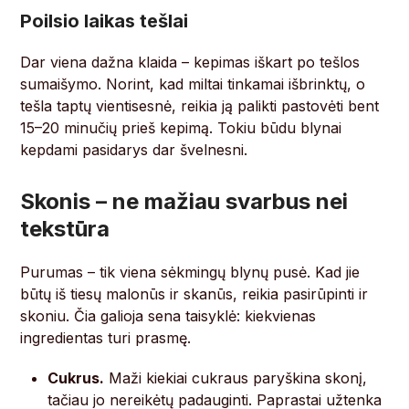
Poilsio laikas tešlai
Dar viena dažna klaida – kepimas iškart po tešlos
sumaišymo. Norint, kad miltai tinkamai išbrinktų, o
tešla taptų vientisesnė, reikia ją palikti pastovėti bent
15–20 minučių prieš kepimą. Tokiu būdu blynai
kepdami pasidarys dar švelnesni.
Skonis – ne mažiau svarbus nei
tekstūra
Purumas – tik viena sėkmingų blynų pusė. Kad jie
būtų iš tiesų malonūs ir skanūs, reikia pasirūpinti ir
skoniu. Čia galioja sena taisyklė: kiekvienas
ingredientas turi prasmę.
Cukrus.
Maži kiekiai cukraus paryškina skonį,
tačiau jo nereikėtų padauginti. Paprastai užtenka