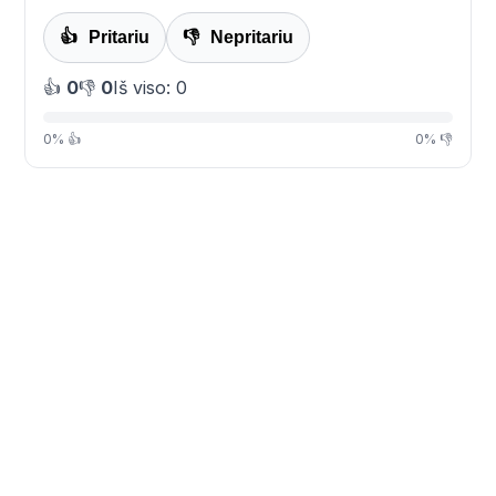
👍
Pritariu
👎
Nepritariu
👍
0
👎
0
Iš viso: 0
0% 👍
0% 👎