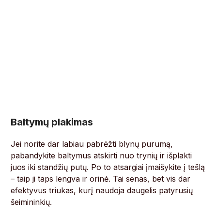
Baltymų plakimas
Jei norite dar labiau pabrėžti blynų purumą,
pabandykite baltymus atskirti nuo trynių ir išplakti
juos iki standžių putų. Po to atsargiai įmaišykite į tešlą
– taip ji taps lengva ir orinė. Tai senas, bet vis dar
efektyvus triukas, kurį naudoja daugelis patyrusių
šeimininkių.