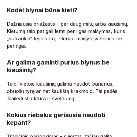
Kodėl blynai būna kieti?
Dažniausia priežastis – per daug miltų arba kiaušinių.
Kietumą taip pat gali lemti per ilgas maišymas, kuris
„sutraukia“ tešlos orą. Geriau maišyti švelniai ir ne
per ilgai.
Ar galima gaminti purius blynus be
kiaušinių?
Taip. Vietoje kiaušinių galima naudoti bananus,
obuolių tyrę ar net šaukštą krakmolo. Tai padės
išlaikyti struktūrą ir švelnumą.
Kokius riebalus geriausia naudoti
kepant?
Tradicinis pasirinkimas – sviestas, tačiau galite