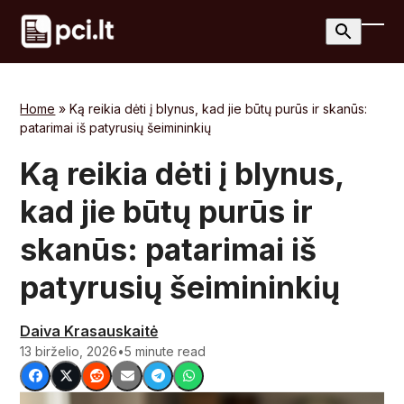
Skip
to
Ope
Clos
content
mobi
mobi
men
men
Home
»
Ką reikia dėti į blynus, kad jie būtų purūs ir skanūs:
patarimai iš patyrusių šeimininkių
Ką reikia dėti į blynus,
kad jie būtų purūs ir
skanūs: patarimai iš
patyrusių šeimininkių
Daiva Krasauskaitė
13 birželio, 2026
•
5 minute read