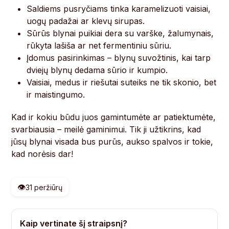
Saldiems pusryčiams tinka karamelizuoti vaisiai,
uogų padažai ar klevų sirupas.
Sūrūs blynai puikiai dera su varške, žalumynais,
rūkyta lašiša ar net fermentiniu sūriu.
Įdomus pasirinkimas – blynų suvožtinis, kai tarp
dviejų blynų dedama sūrio ir kumpio.
Vaisiai, medus ir riešutai suteiks ne tik skonio, bet
ir maistingumo.
Kad ir kokiu būdu juos gamintumėte ar patiektumėte,
svarbiausia – meilė gaminimui. Tik ji užtikrins, kad
jūsų blynai visada bus purūs, aukso spalvos ir tokie,
kad norėsis dar!
👁️
31 peržiūrų
Kaip vertinate šį straipsnį?