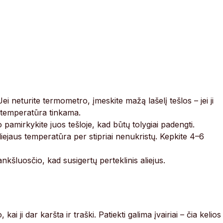
Jei neturite termometro, įmeskite mažą lašelį tešlos – jei ji
e, temperatūra tinkama.
pamirkykite juos tešloje, kad būtų tolygiai padengti.
iejaus temperatūra per stipriai nenukristų. Kepkite 4–6
ankšluosčio, kad susigertų perteklinis aliejus.
i ji dar karšta ir traški. Patiekti galima įvairiai – čia kelios