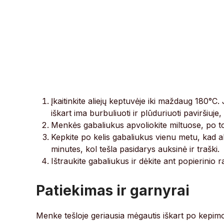
Įkaitinkite aliejų keptuvėje iki maždaug 180°C. 
iškart ima burbuliuoti ir plūduriuoti paviršiuj
Menkės gabaliukus apvoliokite miltuose, po to 
Kepkite po kelis gabaliukus vienu metu, kad al
minutes, kol tešla pasidarys auksinė ir traški.
Ištraukite gabaliukus ir dėkite ant popierinio r
Patiekimas ir garnyrai
Menke tešloje geriausia mėgautis iškart po kepimo, ka