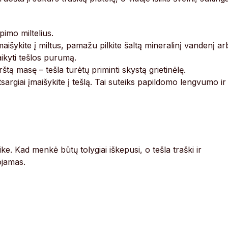
pimo miltelius.
maišykite į miltus, pamažu pilkite šaltą mineralinį vandenį ar
laikyti tešlos purumą.
rštą masę – tešla turėtų priminti skystą grietinėlę.
atsargiai įmaišykite į tešlą. Tai suteiks papildomo lengvumo ir
e. Kad menkė būtų tolygiai iškepusi, o tešla traški ir
ojamas.