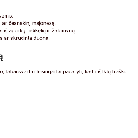
vėmis.
žą ar česnakinį majonezą.
 iš agurkų, ridikėlių ir žalumynų.
iais ar skrudinta duona.
ą
 labai svarbu teisingai tai padaryti, kad ji išliktų traški.