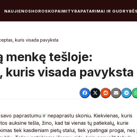
NAUJIENOS
HOROSKOPAI
MITYBA
PATARIMAI IR GUDRYBĖ
ceptas, kuris visada pavyksta
ą menkę tešloje:
, kuris visada pavyksta
avi savo paprastumu ir nepaprastu skoniu. Kiekvienas, kuris
s auksine tešla, žino, kad tai vienas tų patiekalų, kurie
mas tiek kasdieniam pietų stalui, tiek ypatingai progai, nes j