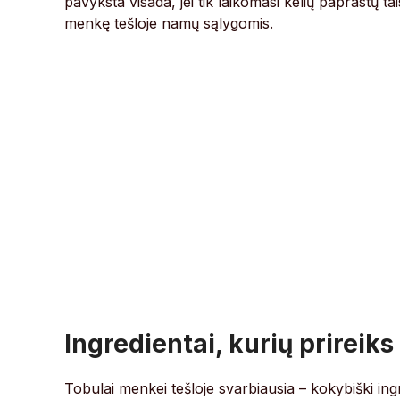
pavyksta visada, jei tik laikomasi kelių paprastų ta
menkę tešloje namų sąlygomis.
Ingredientai, kurių prireiks
Tobulai menkei tešloje svarbiausia – kokybiški ing