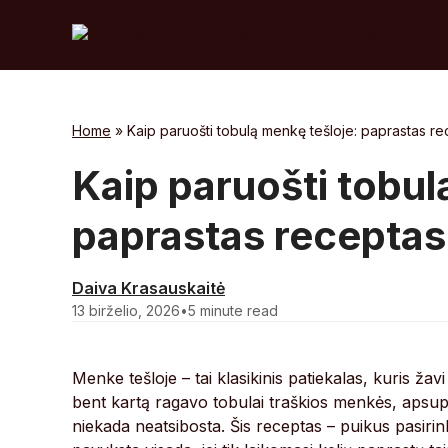
Skip
to
content
Home
»
Kaip paruošti tobulą menkę tešloje: paprastas re
Kaip paruošti tobul
paprastas receptas
Daiva Krasauskaitė
13 birželio, 2026
•
5 minute read
Menke tešloje – tai klasikinis patiekalas, kuris ž
bent kartą ragavo tobulai traškios menkės, apsupto
niekada neatsibosta. Šis receptas – puikus pasirinki