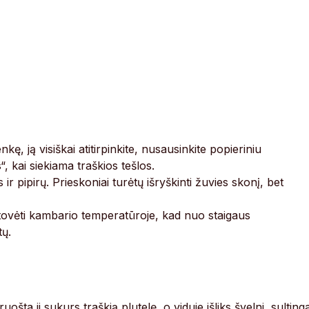
ę, ją visiškai atitirpinkite, nusausinkite popieriniu
, kai siekiama traškios tešlos.
r pipirų. Prieskoniai turėtų išryškinti žuvies skonį, bet
stovėti kambario temperatūroje, kad nuo staigaus
tų.
ošta ji sukurs traškią plutelę, o viduje išliks švelni, sulting