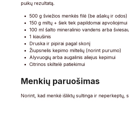
puikų rezultatą.
500 g šviežios menkės filė (be ašakų ir odos)
150 g miltų + šiek tiek papildomai apvoliojimui
100 ml šalto mineralinio vandens arba šviesa
1 kiaušinis
Druska ir pipirai pagal skonį
Žiupsnelis kepimo miltelių (norint purumo)
Alyvuogių arba augalinis aliejus kepimui
Citrinos skiltelė patiekimui
Menkių paruošimas
Norint, kad menkė išliktų sultinga ir neperkeptų, 