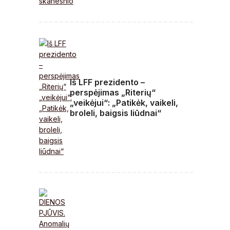
Iš LFF prezidento –
perspėjimas „Riterių“
„veikėjui“: „Patikėk, vaikeli,
broleli, baigsis liūdnai“