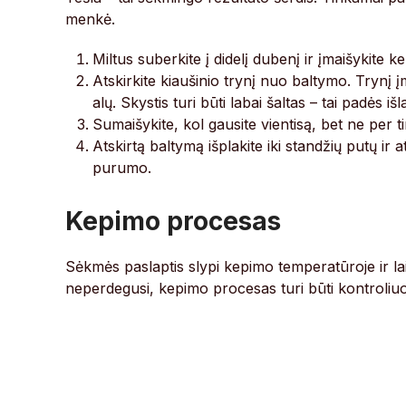
menkė.
Miltus suberkite į didelį dubenį ir įmaišykite ke
Atskirkite kiaušinio trynį nuo baltymo. Trynį į
alų. Skystis turi būti labai šaltas – tai padės iš
Sumaišykite, kol gausite vientisą, bet ne per ti
Atskirtą baltymą išplakite iki standžių putų ir 
purumo.
Kepimo procesas
Sėkmės paslaptis slypi kepimo temperatūroje ir laik
neperdegusi, kepimo procesas turi būti kontroliu