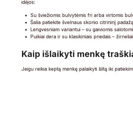
idėjos:
Su šviežiomis bulvytėmis fri arba virtomis bul
Šalia patiekite švelnaus skonio citrininį pada
Lengvesniam variantui – su gaiviomis salotomis
Puikiai dera ir su klasikiniais priedais – žirnel
Kaip išlaikyti menkę traški
Jeigu reikia keptą menkę palaikyti šiltą iki patiekimo,