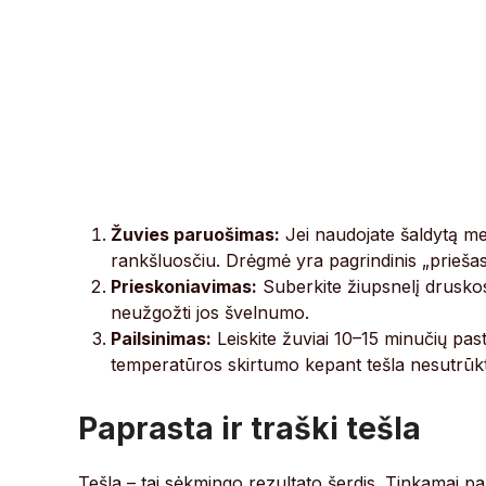
Žuvies paruošimas:
Jei naudojate šaldytą menk
rankšluosčiu. Drėgmė yra pagrindinis „priešas“
Prieskoniavimas:
Suberkite žiupsnelį druskos i
neužgožti jos švelnumo.
Pailsinimas:
Leiskite žuviai 10–15 minučių pa
temperatūros skirtumo kepant tešla nesutrūk
Paprasta ir traški tešla
Tešla – tai sėkmingo rezultato šerdis. Tinkamai paru