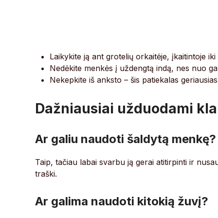
Laikykite ją ant grotelių orkaitėje, įkaitintoje i
Nedėkite menkės į uždengtą indą, nes nuo gar
Nekepkite iš anksto – šis patiekalas geriausias k
Dažniausiai užduodami kla
Ar galiu naudoti šaldytą menkę?
Taip, tačiau labai svarbu ją gerai atitirpinti ir nus
traški.
Ar galima naudoti kitokią žuvį?