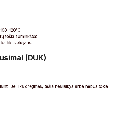
ki 100–120°C.
ų tešla suminkštės.
ą tik iš aliejaus.
usimai (DUK)
ausinti. Jei liks drėgmės, tešla nesilaikys arba nebus tokia