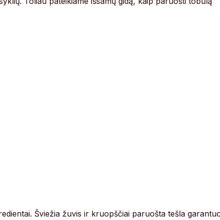
isyklių. Toliau pateikiame išsamų gidą, kaip paruošti tobulą
redientai. Šviežia žuvis ir kruopščiai paruošta tešla garantu