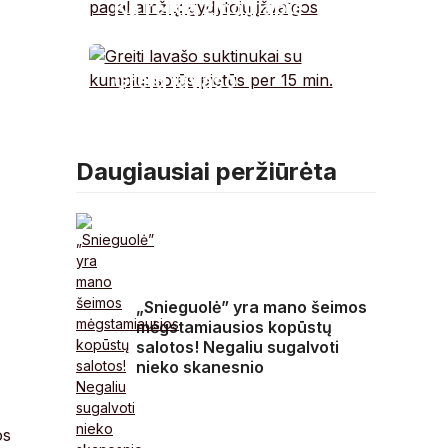
Ką reikia žinoti apie
kraujospūdį pagal
amžių: gydytojų
Greiti lavašo
įžvalgos
suktinukai su kumpiu:
sotūs pietūs per 15
min.
Daugiausiai peržiūrėta
„Snieguolė” yra mano šeimos
mėgstamiausios kopūstų
salotos! Negaliu sugalvoti
nieko skanesnio
os