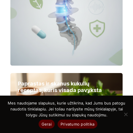
Paprastas ir skanus kukulių
receptas, kuris visada pavyksta
Mes naudojame slapukus, kurie užtikrina, kad Jums bus patogu
naudotis tinklalapiu. Jei toliau naršysite mūsų tinklalapyje, tai
tolygu Jūsų sutikimui su slapukų naudojimu.
Gerai
Privatumo politika