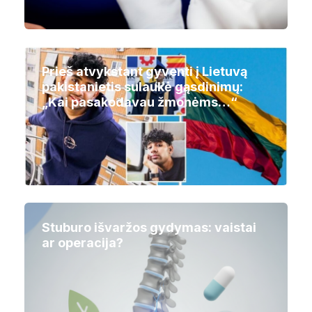
Prieš atvykstant gyventi į Lietuvą
pakistanietis sulaukė gąsdinimų:
„Kai pasakodavau žmonėms…“
Stuburo išvaržos gydymas: vaistai
ar operacija?