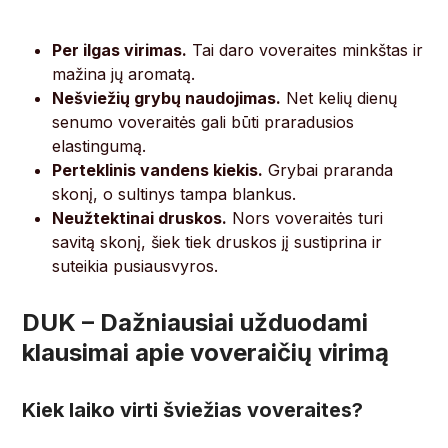
Per ilgas virimas.
Tai daro voveraites minkštas ir
mažina jų aromatą.
Nešviežių grybų naudojimas.
Net kelių dienų
senumo voveraitės gali būti praradusios
elastingumą.
Perteklinis vandens kiekis.
Grybai praranda
skonį, o sultinys tampa blankus.
Neužtektinai druskos.
Nors voveraitės turi
savitą skonį, šiek tiek druskos jį sustiprina ir
suteikia pusiausvyros.
DUK – Dažniausiai užduodami
klausimai apie voveraičių virimą
Kiek laiko virti šviežias voveraites?