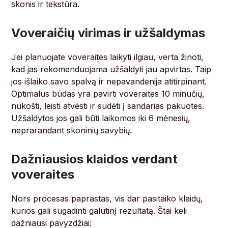
skonis ir tekstūra.
Voveraičių virimas ir užšaldymas
Jei planuojate voveraites laikyti ilgiau, verta žinoti,
kad jas rekomenduojama užšaldyti jau apvirtas. Taip
jos išlaiko savo spalvą ir nepavandenija atitirpinant.
Optimalus būdas yra pavirti voveraites 10 minučių,
nukošti, leisti atvėsti ir sudėti į sandarias pakuotes.
Užšaldytos jos gali būti laikomos iki 6 mėnesių,
neprarandant skoninių savybių.
Dažniausios klaidos verdant
voveraites
Nors procesas paprastas, vis dar pasitaiko klaidų,
kurios gali sugadinti galutinį rezultatą. Štai keli
dažniausi pavyzdžiai: