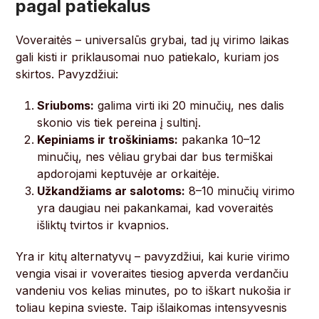
pagal patiekalus
Voveraitės – universalūs grybai, tad jų virimo laikas
gali kisti ir priklausomai nuo patiekalo, kuriam jos
skirtos. Pavyzdžiui:
Sriuboms:
galima virti iki 20 minučių, nes dalis
skonio vis tiek pereina į sultinį.
Kepiniams ir troškiniams:
pakanka 10–12
minučių, nes vėliau grybai dar bus termiškai
apdorojami keptuvėje ar orkaitėje.
Užkandžiams ar salotoms:
8–10 minučių virimo
yra daugiau nei pakankamai, kad voveraitės
išliktų tvirtos ir kvapnios.
Yra ir kitų alternatyvų – pavyzdžiui, kai kurie virimo
vengia visai ir voveraites tiesiog apverda verdančiu
vandeniu vos kelias minutes, po to iškart nukošia ir
toliau kepina svieste. Taip išlaikomas intensyvesnis