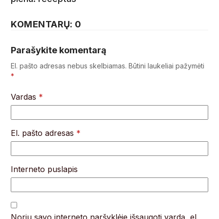
KOMENTARŲ: 0
Parašykite komentarą
El. pašto adresas nebus skelbiamas.
Būtini laukeliai pažymėti
*
Vardas
*
El. pašto adresas
*
Interneto puslapis
Noriu savo interneto naršyklėje išsaugoti vardą, el.