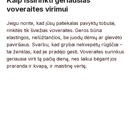
Kaip išsirinkti geriausias
voveraites virimui
Jeigu norite, kad jūsų patiekalas pavyktų tobulai,
rinkitės tik šviežias voveraites. Geros būna
elastingos, nelūžtančios, be juodų dėmių ar gleivėto
paviršiaus. Svarbu, kad grybai nekvepėtų rūgščiai –
tai ženklas, kad jie pradėjo gesti. Voveraites surinkus
geriausia virti tą pačią dieną, nes laikui bėgant jos
praranda ir kvapą, ir maistinę vertę.