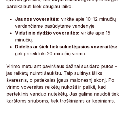
pareikalauti kiek daugiau laiko.
Jaunos voveraitės:
virkite apie 10–12 minučių
verdančiame pasūdytame vandenyje.
Vidutinio dydžio voveraitės:
virkite apie 15
minučių.
Didelės ar šiek tiek sukietėjusios voveraitės:
gali prireikti iki 20 minučių virimo.
Virimo metu ant paviršiaus dažnai susidaro putos –
jas reikėtų nuimti šaukštu. Taip sultinys išliks
švaresnis, o patiekalas įgaus malonesnį skonį. Po
virimo voveraites reikėtų nukošti ir palikti, kad
perteklinis vanduo nutekėtų. Jas galima naudoti tiek
karštoms sriuboms, tiek troškiniams ar kepiniams.