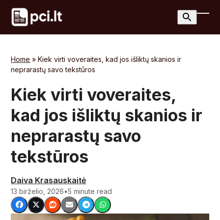
Skip
to
Ope
Clos
content
mobi
mobi
men
men
Home
»
Kiek virti voveraites, kad jos išliktų skanios ir
neprarastų savo tekstūros
Kiek virti voveraites,
kad jos išliktų skanios ir
neprarastų savo
tekstūros
Daiva Krasauskaitė
13 birželio, 2026
•
5 minute read