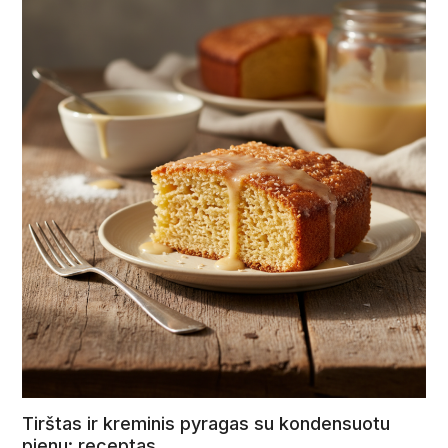
Tirštas ir kreminis pyragas su kondensuotu
pienu: receptas