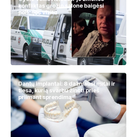
konfliktas grožio salone baigėsi
policijos vizitu
Dantų implantai: 8 dažniausi mitai ir
tiesa, kurią svarbu žinoti prieš
priimant sprendimą