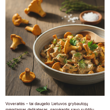
Voveraitės – tai daugelio Lietuvos grybautojų
mėgstamas delikatesas, garsėjantis savo subtiliu