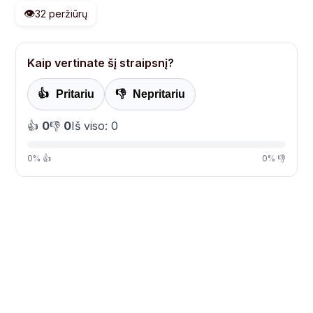
👁️
32 peržiūrų
Kaip vertinate šį straipsnį?
👍
Pritariu
👎
Nepritariu
👍
0
👎
0
Iš viso: 0
0% 👍
0% 👎