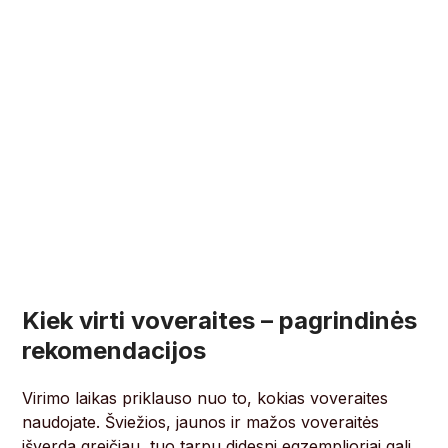
Kiek virti voveraites – pagrindinės
rekomendacijos
Virimo laikas priklauso nuo to, kokias voveraites
naudojate. Šviežios, jaunos ir mažos voveraitės
išverda greičiau, tuo tarpu didesni egzemplioriai gali