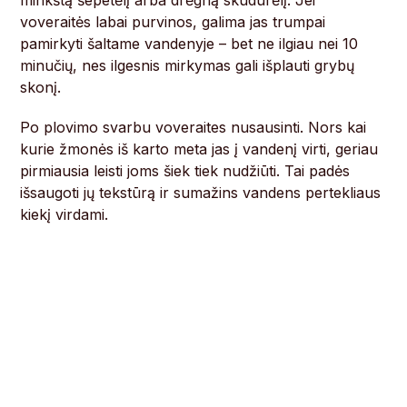
minkštą šepetėlį arba drėgną skudurėlį. Jei
voveraitės labai purvinos, galima jas trumpai
pamirkyti šaltame vandenyje – bet ne ilgiau nei 10
minučių, nes ilgesnis mirkymas gali išplauti grybų
skonį.
Po plovimo svarbu voveraites nusausinti. Nors kai
kurie žmonės iš karto meta jas į vandenį virti, geriau
pirmiausia leisti joms šiek tiek nudžiūti. Tai padės
išsaugoti jų tekstūrą ir sumažins vandens pertekliaus
kiekį virdami.