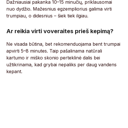
Dažniausiai pakanka 10–15 minučių, priklausomai
nuo dydžio. Mažesnius egzempliorius galima virti
trumpiau, o didesnius – šiek tiek ilgiau.
Ar reikia virti voveraites prieš kepimą?
Ne visada būtina, bet rekomenduojama bent trumpai
apvirti 5–8 minutes. Taip pašalinama natūrali
kartumo ir miško skonio perteklinė dalis bei
užtikrinama, kad grybai nepaliks per daug vandens
kepant.