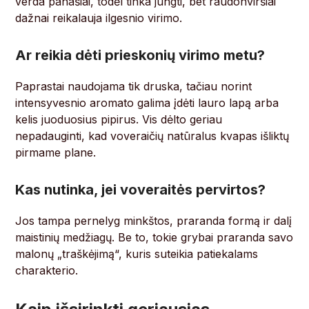
verda panašiai, todėl tinka jungti, bet raudonviršiai
dažnai reikalauja ilgesnio virimo.
Ar reikia dėti prieskonių virimo metu?
Paprastai naudojama tik druska, tačiau norint
intensyvesnio aromato galima įdėti lauro lapą arba
kelis juoduosius pipirus. Vis dėlto geriau
nepadauginti, kad voveraičių natūralus kvapas išliktų
pirmame plane.
Kas nutinka, jei voveraitės pervirtos?
Jos tampa pernelyg minkštos, praranda formą ir dalį
maistinių medžiagų. Be to, tokie grybai praranda savo
malonų „traškėjimą“, kuris suteikia patiekalams
charakterio.