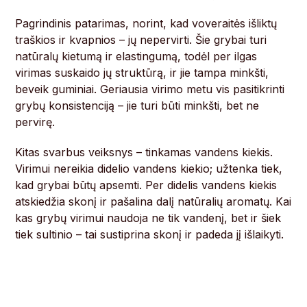
Pagrindinis patarimas, norint, kad voveraitės išliktų
traškios ir kvapnios – jų nepervirti. Šie grybai turi
natūralų kietumą ir elastingumą, todėl per ilgas
virimas suskaido jų struktūrą, ir jie tampa minkšti,
beveik guminiai. Geriausia virimo metu vis pasitikrinti
grybų konsistenciją – jie turi būti minkšti, bet ne
pervirę.
Kitas svarbus veiksnys – tinkamas vandens kiekis.
Virimui nereikia didelio vandens kiekio; užtenka tiek,
kad grybai būtų apsemti. Per didelis vandens kiekis
atskiedžia skonį ir pašalina dalį natūralių aromatų. Kai
kas grybų virimui naudoja ne tik vandenį, bet ir šiek
tiek sultinio – tai sustiprina skonį ir padeda jį išlaikyti.