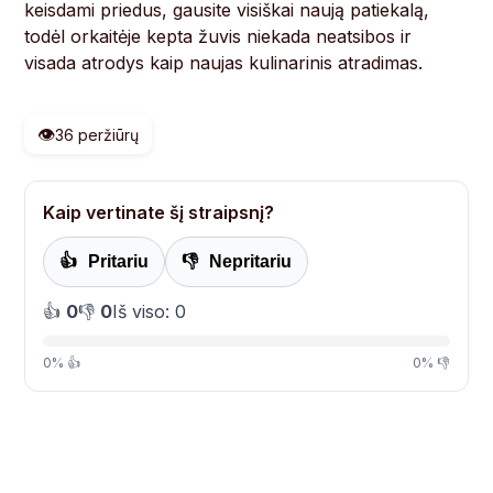
keisdami priedus, gausite visiškai naują patiekalą,
todėl orkaitėje kepta žuvis niekada neatsibos ir
visada atrodys kaip naujas kulinarinis atradimas.
👁️
36 peržiūrų
Kaip vertinate šį straipsnį?
👍
Pritariu
👎
Nepritariu
👍
0
👎
0
Iš viso: 0
0% 👍
0% 👎