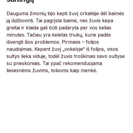
Dauguma žmonių bijo kepti žuvį orkaitėje dėl baimės
ją išdžiovinti. Tai pagrįsta baimė, nes žuvis kepa
greitai ir klaida gali būti padaryta per vos kelias
minutes. Tačiau yra keletas triukų, kurie padės
išvengti šios problemos. Pirmasis – folijos
naudojimas. Kepant žuvį „vokelyje“ iš folijos, visos
sultys lieka viduje, todėl žuvis troškinasi savo sultyse
su prieskoniais. Tai ypač rekomenduojama
liesesnėms žuvims, tokioms kaip menkė.