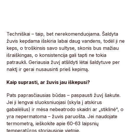
Techniškai – taip, bet nerekomenduojama. Šaldyta
žuvis kepdama išskiria labai daug vandens, todėl ji ne
keps, o troškinsis savo sultyse, skonis bus mažiau
išraiškingas, o konsistencija gali tapti ne tokia
patraukli. Geriausia žuvį atšildyti lėtai šaldytuve per
naktį ir gerai nusausinti prieš kepimą.
Kaip suprasti, ar žuvis jau iškepusi?
Pats paprasčiausias būdas – paspausti žuvį šakute.
Jei ji lengvai sluoksniuojasi (skyla į atskirus
gabalėlius) ir mėsa nebeatrodo skaidri ar „stiklinė“, o
yra nepermatoma – žuvis paruošta. Jei naudojate
termometrą, ieškokite apie 60-63 laipsnių
temperatūros storiausioje vietoje.