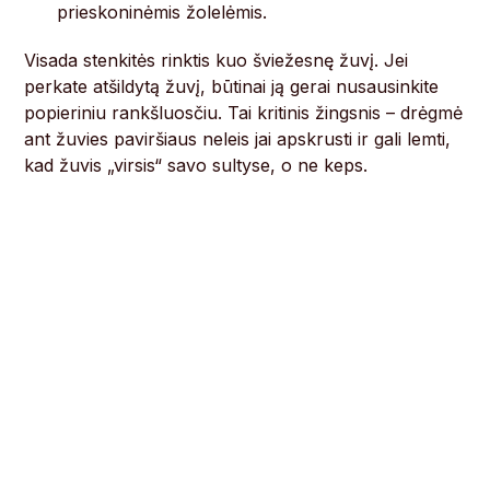
prieskoninėmis žolelėmis.
Visada stenkitės rinktis kuo šviežesnę žuvį. Jei
perkate atšildytą žuvį, būtinai ją gerai nusausinkite
popieriniu rankšluosčiu. Tai kritinis žingsnis – drėgmė
ant žuvies paviršiaus neleis jai apskrusti ir gali lemti,
kad žuvis „virsis“ savo sultyse, o ne keps.