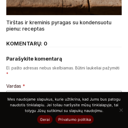
Tirštas ir kreminis pyragas su kondensuotu
pienu: receptas
KOMENTARŲ: 0
Parašykite komentarą
El. pašto adresas nebus skelbiamas.
Būtini laukeliai pažymėti
*
Vardas
*
Mes naudojame slapukus, kurie užtikrina, kad Jums bus patogu
naudotis tinklalapiu. Jei toliau naršysite mūsų tinklalapyje, tai
El. pašto adresas
*
tolygu Jūsų sutikimui su slapukų naudojimu.
Gerai
Privatumo politika