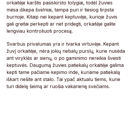
orkaitėje karštis pasiskirsto tolygiai, todėl žuvies
mėsa iškepa švelniai, tampa puri ir tiesiog tirpsta
burnoje. Kitaip nei kepant keptuvėje, kurioje žuvis
gali greitai perkepti ar net pridegti, orkaitėje galite
lengviau kontroliuoti procesą.
Svarbus privalumas yra ir tvarka virtuvėje. Kepant
žuvį orkaitėje, nėra jokių riebalų purslų, kurie nusėda
ant viryklės ar sienų, o po gaminimo nereikia šveisti
keptuvės. Daugumą žuvies patiekalų orkaitėje galima
kepti tame pačiame kepimo inde, kuriame patiekalą
iškart nešite ant stalo. Tai ypač aktualu tiems, kurie
turi didelę šeimą ar ruošia vakarienę svečiams.