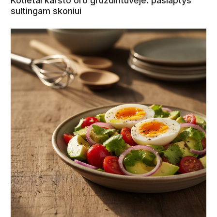
Kotletai karšto oro gruzdintuvėje: paslaptys
sultingam skoniui