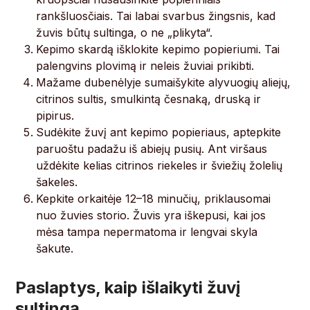
rankšluosčiais. Tai labai svarbus žingsnis, kad
žuvis būtų sultinga, o ne „plikyta“.
Kepimo skardą išklokite kepimo popieriumi. Tai
palengvins plovimą ir neleis žuviai prikibti.
Mažame dubenėlyje sumaišykite alyvuogių aliejų,
citrinos sultis, smulkintą česnaką, druską ir
pipirus.
Sudėkite žuvį ant kepimo popieriaus, aptepkite
paruoštu padažu iš abiejų pusių. Ant viršaus
uždėkite kelias citrinos riekeles ir šviežių žolelių
šakeles.
Kepkite orkaitėje 12–18 minučių, priklausomai
nuo žuvies storio. Žuvis yra iškepusi, kai jos
mėsa tampa nepermatoma ir lengvai skyla
šakute.
Paslaptys, kaip išlaikyti žuvį
sultingą