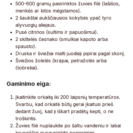
500-600 gramų pasirinktos žuvies filė (lašišos,
menkės ar kitos mėgstamos).
2 šaukštai aukščiausios kokybės ypač tyro
alyvuogių aliejaus.
Pusė citrinos (sultims ir papuošimui).
2 skiltelės česnako (smulkiai kapoto arba
spausto).
Druska ir šviežiai malti juodieji pipirai pagal skonį.
Šviežios žolelės (krapai, petražolės arba
čiobreliai).
Gaminimo eiga:
Įkaitinkite orkaitę iki 200 laipsnių temperatūros.
Svarbu, kad orkaitė būtų gerai įkaitusi prieš
dedant žuvį, kad ji iškart pradėtų kepti, o ne
troškintis.
Žuvies filė nuplaukite po šaltu vandeniu ir labai
kruopščiai nusausinkite popieriniais