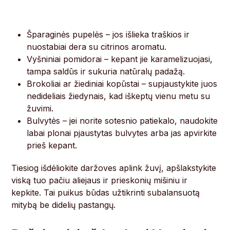
Šparaginės pupelės – jos išlieka traškios ir
nuostabiai dera su citrinos aromatu.
Vyšniniai pomidorai – kepant jie karamelizuojasi,
tampa saldūs ir sukuria natūralų padažą.
Brokoliai ar žiediniai kopūstai – supjaustykite juos
nedideliais žiedynais, kad iškeptų vienu metu su
žuvimi.
Bulvytės – jei norite sotesnio patiekalo, naudokite
labai plonai pjaustytas bulvytes arba jas apvirkite
prieš kepant.
Tiesiog išdėliokite daržoves aplink žuvį, apšlakstykite
viską tuo pačiu aliejaus ir prieskonių mišiniu ir
kepkite. Tai puikus būdas užtikrinti subalansuotą
mitybą be didelių pastangų.