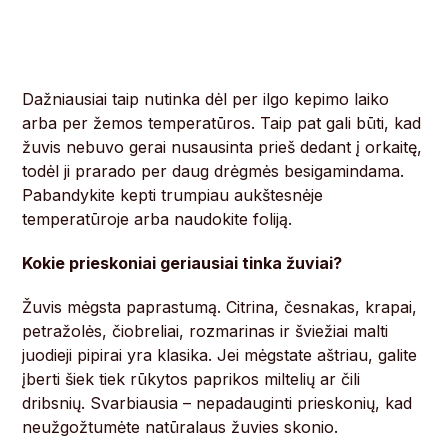
Dažniausiai taip nutinka dėl per ilgo kepimo laiko
arba per žemos temperatūros. Taip pat gali būti, kad
žuvis nebuvo gerai nusausinta prieš dedant į orkaitę,
todėl ji prarado per daug drėgmės besigamindama.
Pabandykite kepti trumpiau aukštesnėje
temperatūroje arba naudokite foliją.
Kokie prieskoniai geriausiai tinka žuviai?
Žuvis mėgsta paprastumą. Citrina, česnakas, krapai,
petražolės, čiobreliai, rozmarinas ir šviežiai malti
juodieji pipirai yra klasika. Jei mėgstate aštriau, galite
įberti šiek tiek rūkytos paprikos miltelių ar čili
dribsnių. Svarbiausia – nepadauginti prieskonių, kad
neužgožtumėte natūralaus žuvies skonio.