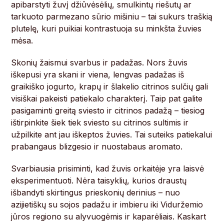
apibarstyti žuvį džiūvėsėlių, smulkintų riešutų ar
tarkuoto parmezano sūrio mišiniu – tai sukurs traškią
plutelę, kuri puikiai kontrastuoja su minkšta žuvies
mėsa.
Skonių žaismui svarbus ir padažas. Nors žuvis
iškepusi yra skani ir viena, lengvas padažas iš
graikiško jogurto, krapų ir šlakelio citrinos sulčių gali
visiškai pakeisti patiekalo charakterį. Taip pat galite
pasigaminti greitą sviesto ir citrinos padažą – tiesiog
ištirpinkite šiek tiek sviesto su citrinos sultimis ir
užpilkite ant jau iškeptos žuvies. Tai suteiks patiekalui
prabangaus blizgesio ir nuostabaus aromato.
Svarbiausia prisiminti, kad žuvis orkaitėje yra laisvė
eksperimentuoti. Nėra taisyklių, kurios draustų
išbandyti skirtingus prieskonių derinius – nuo
azijietiškų su sojos padažu ir imbieru iki Viduržemio
jūros regiono su alyvuogėmis ir kaparėliais. Kaskart