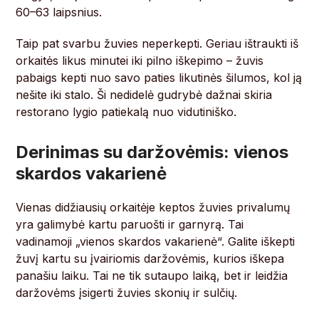
60–63 laipsnius.
Taip pat svarbu žuvies neperkepti. Geriau ištraukti iš
orkaitės likus minutei iki pilno iškepimo – žuvis
pabaigs kepti nuo savo paties likutinės šilumos, kol ją
nešite iki stalo. Ši nedidelė gudrybė dažnai skiria
restorano lygio patiekalą nuo vidutiniško.
Derinimas su daržovėmis: vienos
skardos vakarienė
Vienas didžiausių orkaitėje keptos žuvies privalumų
yra galimybė kartu paruošti ir garnyrą. Tai
vadinamoji „vienos skardos vakarienė“. Galite iškepti
žuvį kartu su įvairiomis daržovėmis, kurios iškepa
panašiu laiku. Tai ne tik sutaupo laiką, bet ir leidžia
daržovėms įsigerti žuvies skonių ir sulčių.