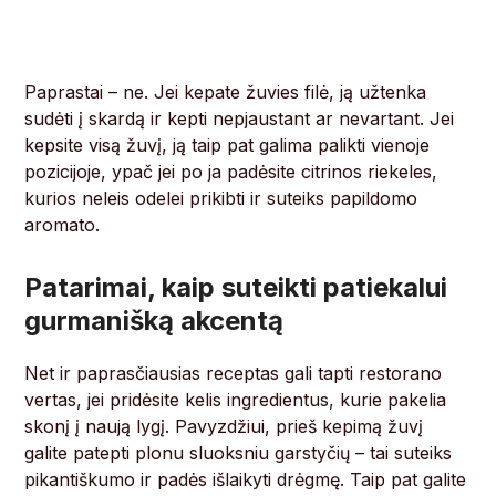
Paprastai – ne. Jei kepate žuvies filė, ją užtenka
sudėti į skardą ir kepti nepjaustant ar nevartant. Jei
kepsite visą žuvį, ją taip pat galima palikti vienoje
pozicijoje, ypač jei po ja padėsite citrinos riekeles,
kurios neleis odelei prikibti ir suteiks papildomo
aromato.
Patarimai, kaip suteikti patiekalui
gurmanišką akcentą
Net ir paprasčiausias receptas gali tapti restorano
vertas, jei pridėsite kelis ingredientus, kurie pakelia
skonį į naują lygį. Pavyzdžiui, prieš kepimą žuvį
galite patepti plonu sluoksniu garstyčių – tai suteiks
pikantiškumo ir padės išlaikyti drėgmę. Taip pat galite