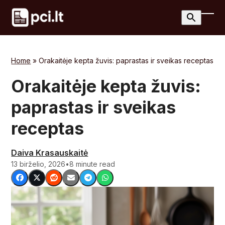
Skip
to
Ope
Clos
content
mobi
mobi
men
men
Home
»
Orakaitėje kepta žuvis: paprastas ir sveikas receptas
Orakaitėje kepta žuvis:
paprastas ir sveikas
receptas
Daiva Krasauskaitė
13 birželio, 2026
•
8 minute read