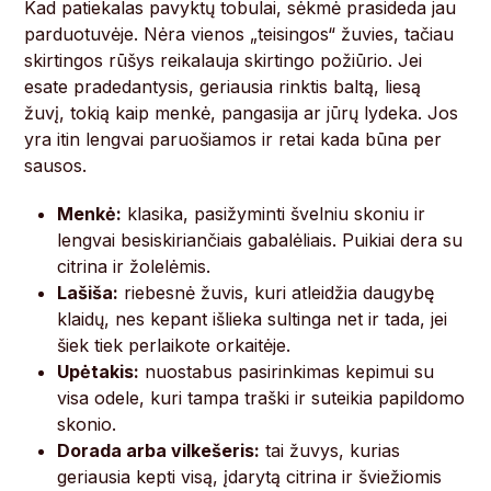
Kad patiekalas pavyktų tobulai, sėkmė prasideda jau
parduotuvėje. Nėra vienos „teisingos“ žuvies, tačiau
skirtingos rūšys reikalauja skirtingo požiūrio. Jei
esate pradedantysis, geriausia rinktis baltą, liesą
žuvį, tokią kaip menkė, pangasija ar jūrų lydeka. Jos
yra itin lengvai paruošiamos ir retai kada būna per
sausos.
Menkė:
klasika, pasižyminti švelniu skoniu ir
lengvai besiskiriančiais gabalėliais. Puikiai dera su
citrina ir žolelėmis.
Lašiša:
riebesnė žuvis, kuri atleidžia daugybę
klaidų, nes kepant išlieka sultinga net ir tada, jei
šiek tiek perlaikote orkaitėje.
Upėtakis:
nuostabus pasirinkimas kepimui su
visa odele, kuri tampa traški ir suteikia papildomo
skonio.
Dorada arba vilkešeris:
tai žuvys, kurias
geriausia kepti visą, įdarytą citrina ir šviežiomis