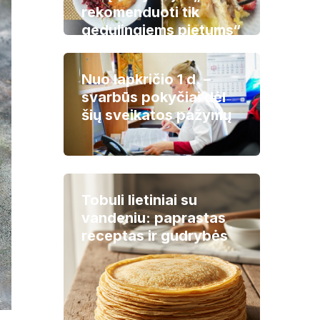
rekomenduoti tik
gedulingiems pietums“
Nuo lapkričio 1 d. –
svarbūs pokyčiai dėl
šių sveikatos pažymų
Tobuli lietiniai su
vandeniu: paprastas
receptas ir gudrybės