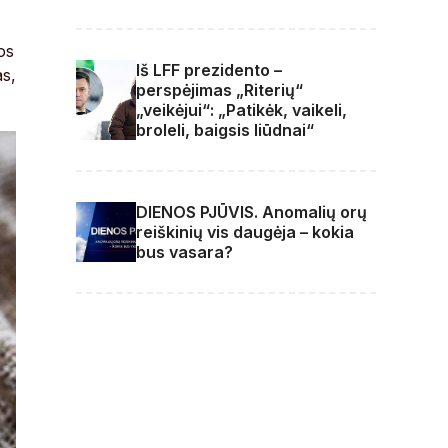
os
Iš LFF prezidento –
as,
perspėjimas „Riterių“
„veikėjui“: „Patikėk, vaikeli,
broleli, baigsis liūdnai“
DIENOS PJŪVIS. Anomalių orų
reiškinių vis daugėja – kokia
bus vasara?