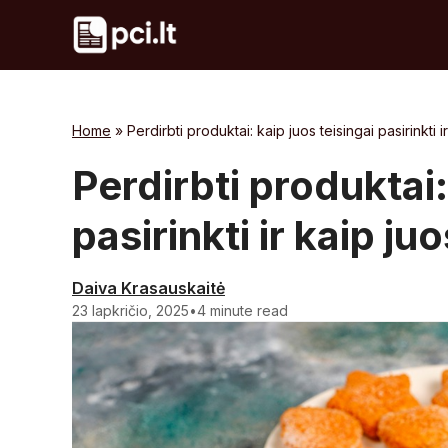
Skip
to
content
Home
»
Perdirbti produktai: kaip juos teisingai pasirinkti 
Perdirbti produktai:
pasirinkti ir kaip j
Daiva Krasauskaitė
23 lapkričio, 2025
•
4 minute read