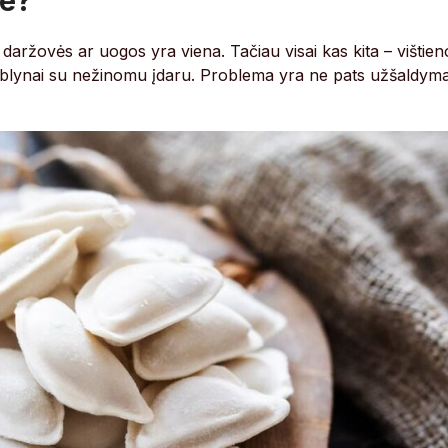
je?
 daržovės ar uogos yra viena. Tačiau visai kas kita – vištien
 ar blynai su nežinomu įdaru. Problema yra ne pats užšaldym