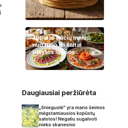
i
į
Tobulas Kūčių meniu:
nuo tuno iki šaltai
rūkytos lašišos
Daugiausiai peržiūrėta
„Snieguolė” yra mano šeimos
mėgstamiausios kopūstų
salotos! Negaliu sugalvoti
nieko skanesnio