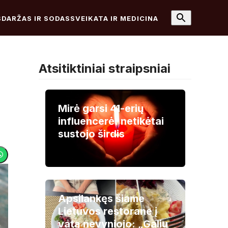
S
DARŽAS IR SODAS
SVEIKATA IR MEDICINA
Atsitiktiniai straipsniai
Mirė garsi 41-erių
influencerė: netikėtai
sustojo širdis
Apsilankęs šiame
Lietuvos restorane į
vatą nevyniojo: „Galiu