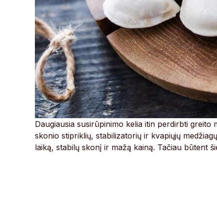
Daugiausia susirūpinimo kelia itin perdirbti greito
skonio stipriklių, stabilizatorių ir kvapiųjų medžiag
laiką, stabilų skonį ir mažą kainą. Tačiau būtent ši