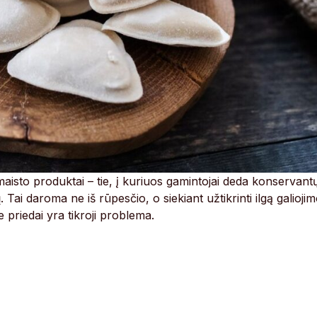
 maisto produktai – tie, į kuriuos gamintojai deda konservant
ų. Tai daroma ne iš rūpesčio, o siekiant užtikrinti ilgą galioji
e priedai yra tikroji problema.