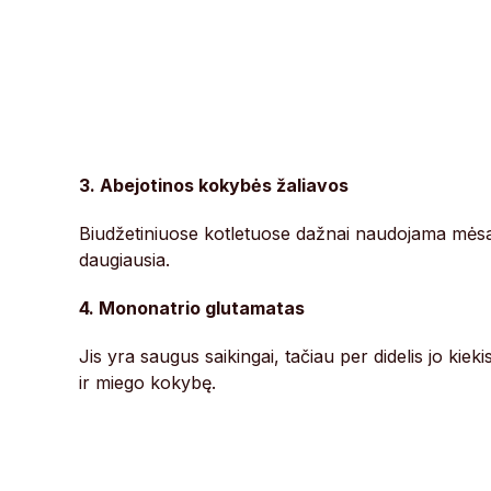
3. Abejotinos kokybės žaliavos
Biudžetiniuose kotletuose dažnai naudojama mėsa i
daugiausia.
4. Mononatrio glutamatas
Jis yra saugus saikingai, tačiau per didelis jo kie
ir miego kokybę.