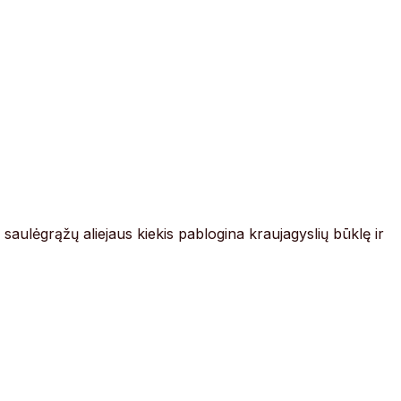
to saulėgrąžų aliejaus kiekis pablogina kraujagyslių būklę ir