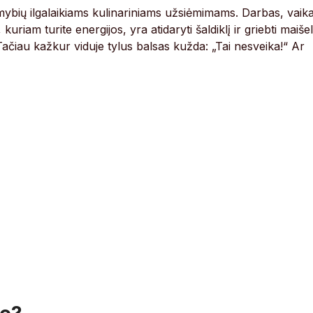
mybių ilgalaikiams kulinariniams užsiėmimams. Darbas, vaika
kuriam turite energijos, yra atidaryti šaldiklį ir griebti maišel
 Tačiau kažkur viduje tylus balsas kužda: „Tai nesveika!“ Ar