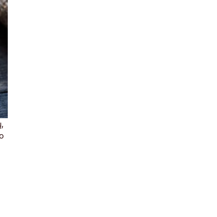
ų,
mo