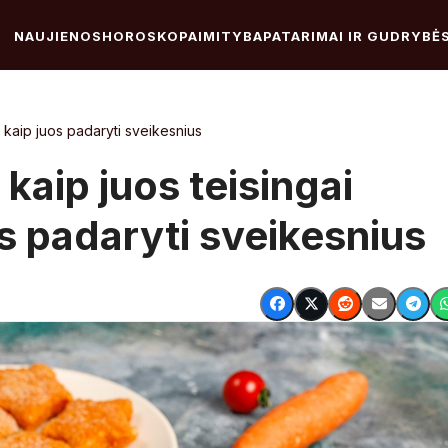
NAUJIENOS
HOROSKOPAI
MITYBA
PATARIMAI IR GUDRYBĖ
ir kaip juos padaryti sveikesnius
 kaip juos teisingai
uos padaryti sveikesnius