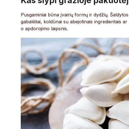
Kas slypi gražioje pakuotė
Pusgaminiai būna įvairių formų ir dydžių. Šaldytos
gabalėliai, koldūnai su abejotinais ingredientais
o apdorojimo laipsnis.