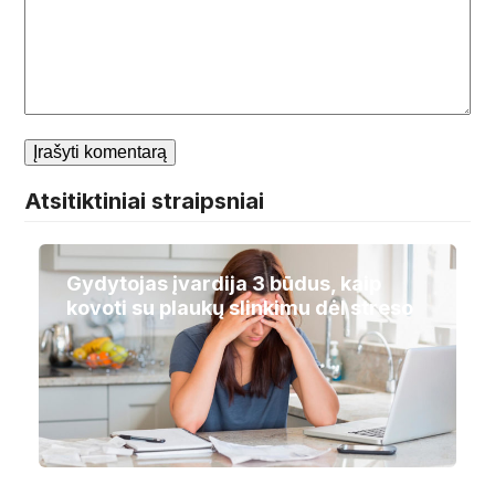
Atsitiktiniai straipsniai
Gydytojas įvardija 3 būdus, kaip
kovoti su plaukų slinkimu dėl streso