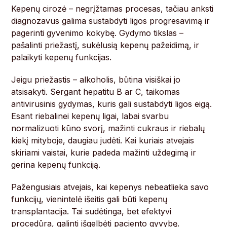
Kepenų cirozė – negrįžtamas procesas, tačiau anksti
diagnozavus galima sustabdyti ligos progresavimą ir
pagerinti gyvenimo kokybę. Gydymo tikslas –
pašalinti priežastį, sukėlusią kepenų pažeidimą, ir
palaikyti kepenų funkcijas.
Jeigu priežastis – alkoholis, būtina visiškai jo
atsisakyti. Sergant hepatitu B ar C, taikomas
antivirusinis gydymas, kuris gali sustabdyti ligos eigą.
Esant riebalinei kepenų ligai, labai svarbu
normalizuoti kūno svorį, mažinti cukraus ir riebalų
kiekį mityboje, daugiau judėti. Kai kuriais atvejais
skiriami vaistai, kurie padeda mažinti uždegimą ir
gerina kepenų funkciją.
Pažengusiais atvejais, kai kepenys nebeatlieka savo
funkcijų, vienintelė išeitis gali būti kepenų
transplantacija. Tai sudėtinga, bet efektyvi
procedūra, galinti išgelbėti paciento gyvybę.