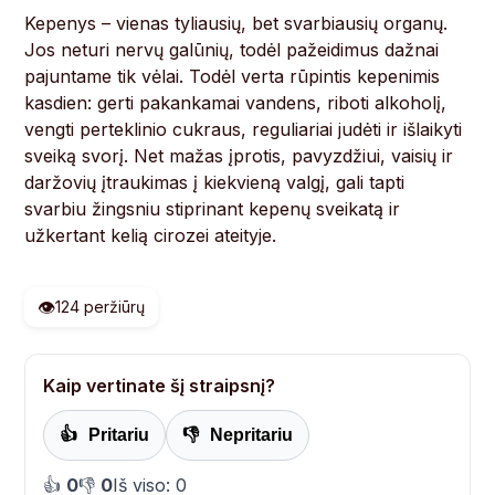
Kepenys – vienas tyliausių, bet svarbiausių organų.
Jos neturi nervų galūnių, todėl pažeidimus dažnai
pajuntame tik vėlai. Todėl verta rūpintis kepenimis
kasdien: gerti pakankamai vandens, riboti alkoholį,
vengti perteklinio cukraus, reguliariai judėti ir išlaikyti
sveiką svorį. Net mažas įprotis, pavyzdžiui, vaisių ir
daržovių įtraukimas į kiekvieną valgį, gali tapti
svarbiu žingsniu stiprinant kepenų sveikatą ir
užkertant kelią cirozei ateityje.
👁️
124 peržiūrų
Kaip vertinate šį straipsnį?
👍
Pritariu
👎
Nepritariu
👍
0
👎
0
Iš viso: 0