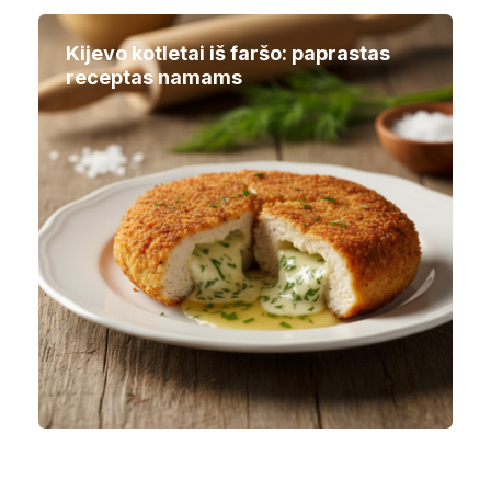
Kijevo kotletai iš faršo: paprastas
receptas namams