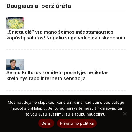
Daugiausiai peržiūrėta
„Snieguolė” yra mano šeimos mėgstamiausios
kopūstų salotos! Negaliu sugalvoti nieko skanesnio
Seimo Kultūros komiteto posėdyje: netikėtas
kreipinys tapo interneto sensacija
Mes naudojame slapukus, kurie užtikrina, kad Jums bus patogu
naudotis tinklalapiu. Jei toliau naršysite mūsų tinklalapyje, tai
Iš LFF prezidento – perspėjimas „Riterių“ „veikėjui“:
tolygu Jūsų sutikimui su slapukų naudojimu.
„Patikėk, vaikeli, broleli, baigsis liūdnai“
Gerai
Privatumo politika