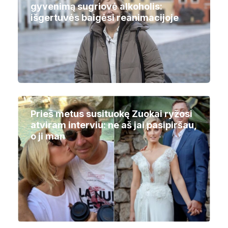
gyvenimą sugriovė alkoholis:
išgertuvės baigėsi reanimacijoje
Prieš metus susituokę Zuokai ryžosi
atviram interviu: ne aš jai pasipiršau,
o ji man