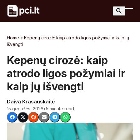
Skip
to
Ope
Clos
content
mobi
mobi
men
men
Home
»
Kepenų cirozė: kaip atrodo ligos požymiai ir kaip jų
išvengti
Kepenų cirozė: kaip
atrodo ligos požymiai ir
kaip jų išvengti
Daiva Krasauskaitė
15 gegužės, 2026
•
5 minute read