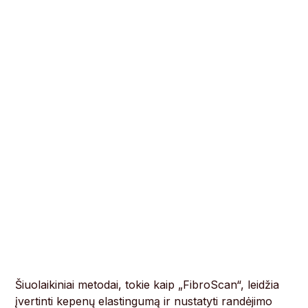
Šiuolaikiniai metodai, tokie kaip „FibroScan“, leidžia
įvertinti kepenų elastingumą ir nustatyti randėjimo