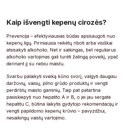
Kaip išvengti kepenų cirozės?
Prevencija – efektyviausias būdas apsisaugoti nuo
kepenų ligų. Pirmiausia reikėtų riboti arba visiškai
atsisakyti alkoholio. Net ir saikingas, bet reguliarus
alkoholio vartojimas gali turėti žalingą poveikį, ypač
derinant jį su riebiu maistu.
Svarbu palaikyti sveiką kūno svorį, valgyti daugiau
daržovių, vaisių, pilno grūdo produktų ir vengti
perdirbtų maisto gaminių. Taip pat patartina
pasiskiepyti nuo hepatito A ir B, o jei jau sergate
hepatitu C, būtina laikytis gydytojo rekomendacijų ir
vengti papildomo kepenų krūvio – pavyzdžiui,
nesaikingų vaistų vartojimo.