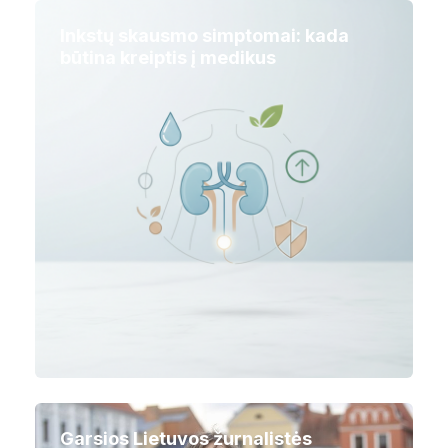
Inkstų skausmo simptomai: kada
būtina kreiptis į medikus
Garsios Lietuvos žurnalistės