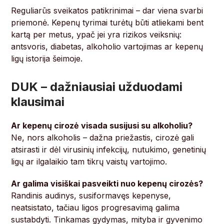
Reguliarūs sveikatos patikrinimai – dar viena svarbi
priemonė. Kepenų tyrimai turėtų būti atliekami bent
kartą per metus, ypač jei yra rizikos veiksnių:
antsvoris, diabetas, alkoholio vartojimas ar kepenų
ligų istorija šeimoje.
DUK – dažniausiai užduodami
klausimai
Ar kepenų cirozė visada susijusi su alkoholiu?
Ne, nors alkoholis – dažna priežastis, cirozė gali
atsirasti ir dėl virusinių infekcijų, nutukimo, genetinių
ligų ar ilgalaikio tam tikrų vaistų vartojimo.
Ar galima visiškai pasveikti nuo kepenų cirozės?
Randinis audinys, susiformavęs kepenyse,
neatsistato, tačiau ligos progresavimą galima
sustabdyti. Tinkamas gydymas, mityba ir gyvenimo