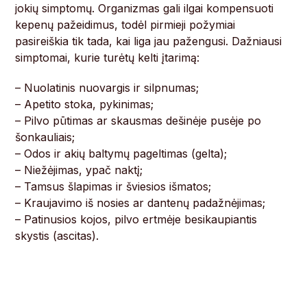
jokių simptomų. Organizmas gali ilgai kompensuoti
kepenų pažeidimus, todėl pirmieji požymiai
pasireiškia tik tada, kai liga jau pažengusi. Dažniausi
simptomai, kurie turėtų kelti įtarimą:
– Nuolatinis nuovargis ir silpnumas;
– Apetito stoka, pykinimas;
– Pilvo pūtimas ar skausmas dešinėje pusėje po
šonkauliais;
– Odos ir akių baltymų pageltimas (gelta);
– Niežėjimas, ypač naktį;
– Tamsus šlapimas ir šviesios išmatos;
– Kraujavimo iš nosies ar dantenų padažnėjimas;
– Patinusios kojos, pilvo ertmėje besikaupiantis
skystis (ascitas).