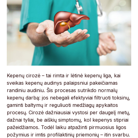
Kepenų cirozė – tai rimta ir lėtinė kepenų liga, kai
sveikas kepenų audinys palaipsniui pakeičiamas
randiniu audiniu. Šis procesas sutrikdo normalų
kepenų darbą: jos nebegali efektyviai filtruoti toksinų,
gaminti baltymų ir reguliuoti medžiagų apykaitos
procesų. Cirozė dažniausiai vystosi per daugelį metų,
dažnai tyliai, be aiškių simptomų, kol kepenys stipriai
pažeidžiamos. Todėl laiku atpažinti pirmuosius ligos
požymius ir imtis profilaktinių priemonių – itin svarbu.