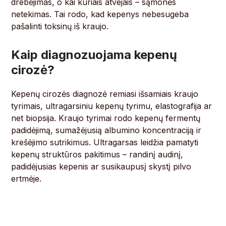
drebėjimas, o kai kuriais atvejais – sąmonės
netekimas. Tai rodo, kad kepenys nebesugeba
pašalinti toksinų iš kraujo.
Kaip diagnozuojama kepenų
cirozė?
Kepenų cirozės diagnozė remiasi išsamiais kraujo
tyrimais, ultragarsiniu kepenų tyrimu, elastografija ar
net biopsija. Kraujo tyrimai rodo kepenų fermentų
padidėjimą, sumažėjusią albumino koncentraciją ir
krešėjimo sutrikimus. Ultragarsas leidžia pamatyti
kepenų struktūros pakitimus – randinį audinį,
padidėjusias kepenis ar susikaupusį skystį pilvo
ertmėje.