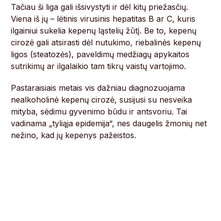
Tačiau ši liga gali išsivystyti ir dėl kitų priežasčių.
Viena iš jų – lėtinis virusinis hepatitas B ar C, kuris
ilgainiui sukelia kepenų ląstelių žūtį. Be to, kepenų
cirozė gali atsirasti dėl nutukimo, riebalinės kepenų
ligos (steatozės), paveldimų medžiagų apykaitos
sutrikimų ar ilgalaikio tam tikrų vaistų vartojimo.
Pastaraisiais metais vis dažniau diagnozuojama
nealkoholinė kepenų cirozė, susijusi su nesveika
mityba, sėdimu gyvenimo būdu ir antsvoriu. Tai
vadinama „tyliąja epidemija“, nes daugelis žmonių net
nežino, kad jų kepenys pažeistos.