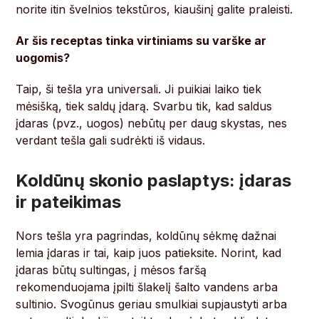
norite itin švelnios tekstūros, kiaušinį galite praleisti.
Ar šis receptas tinka virtiniams su varške ar
uogomis?
Taip, ši tešla yra universali. Ji puikiai laiko tiek
mėsišką, tiek saldų įdarą. Svarbu tik, kad saldus
įdaras (pvz., uogos) nebūtų per daug skystas, nes
verdant tešla gali sudrėkti iš vidaus.
Koldūnų skonio paslaptys: įdaras
ir pateikimas
Nors tešla yra pagrindas, koldūnų sėkmę dažnai
lemia įdaras ir tai, kaip juos patieksite. Norint, kad
įdaras būtų sultingas, į mėsos faršą
rekomenduojama įpilti šlakelį šalto vandens arba
sultinio. Svogūnus geriau smulkiai supjaustyti arba