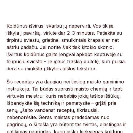
Koldūnus išvirus, svarbu jų nepervirti. Vos tik jie
iškyla į paviršių, virkite dar 2–3 minutes. Patiekite su
tirpintu sviestu, grietine, smulkintais krapais ar net
aštriu padažu. Jei norite šiek tiek kitokio skonio,
išvirtus koldūnus galite lengvai apkepti keptuvėje su
trupučiu sviesto – jie įgaus traškią plutelę, kuri puikiai
dera su minkšta plikytos tešlos tekstūra.
Šis receptas yra daugiau nei tiesiog maisto gaminimo
instrukcija. Tai būdas suprasti maisto chemiją ir tapti
virtuvės meistru, kuris nebebijo jokių tešlos iššūkių.
Išbandykite šią techniką ir pamatysite – grįžti prie
senų, „šalto vandens“ receptų, tikriausiai,
nebenorėsite. Geras maistas pradedamas nuo
pagrindų, o ši tešla yra būtent tas tvirtas, elastingas ir
patikimas pagrindas, kurio ieško kiekvienas koldūnų