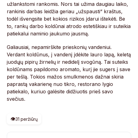
užlankstomi rankomis. Nors tai užima daugiau laiko,
rankinis darbas leidžia geriau „užspausti“ kraštus,
todėl išvengsite bet kokios rizikos įdarui ištekėti. Be
to, rankų darbo koldūnai atrodo estetiškiau ir suteikia
patiekalui naminio jaukumo jausmą.
Galiausiai, nepamirškite prieskonių vandeniui.
Verdant koldūnus, į vandenį įdėkite lauro lapą, keletą
juodųjų pipirų žirnelių ir nedidelį svogūną. Tai suteiks
koldūnams papildomo aromato, kurį jie sugers į save
per tešlą. Tokios mažos smulkmenos dažnai skiria
paprastą vakarienę nuo tikro, restorano lygio
patiekalo, kuriuo galėsite didžiuotis prieš savo
svečius.
👁️
31 peržiūrų