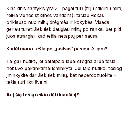
Klasikinis santykis yra 3:1 pagal tūrį (trijų stiklinių miltų
reikia vienos stiklinės vandens), tačiau viskas
priklauso nuo miltų drėgmės ir kokybės. Visada
geriau turėti šiek tiek daugiau miltų po ranka, bet pilti
juos atsargiai, kad tešla netaptų per sausa.
Kodėl mano tešla po „poilsio“ pasidarė lipni?
Tai gali nutikti, jei patalpoje labai drėgna arba tešla
nebuvo pakankamai išminkyta. Jei taip nutiko, tiesiog
įminkykite dar šiek tiek miltų, bet neperdozuokite –
tešla turi likti švelni.
Ar į šią tešlą reikia dėti kiaušinį?