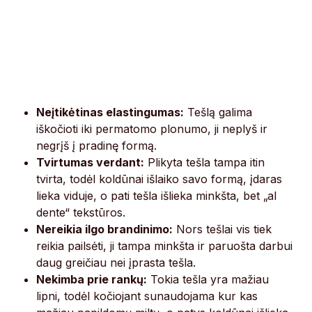
Neįtikėtinas elastingumas:
Tešlą galima
iškočioti iki permatomo plonumo, ji neplyš ir
negrįš į pradinę formą.
Tvirtumas verdant:
Plikyta tešla tampa itin
tvirta, todėl koldūnai išlaiko savo formą, įdaras
lieka viduje, o pati tešla išlieka minkšta, bet „al
dente“ tekstūros.
Nereikia ilgo brandinimo:
Nors tešlai vis tiek
reikia pailsėti, ji tampa minkšta ir paruošta darbui
daug greičiau nei įprasta tešla.
Nekimba prie rankų:
Tokia tešla yra mažiau
lipni, todėl kočiojant sunaudojama kur kas