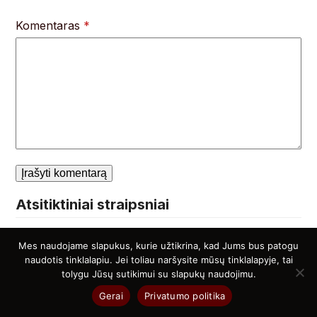
Komentaras
*
Atsitiktiniai straipsniai
Mes naudojame slapukus, kurie užtikrina, kad Jums bus patogu
Dirbtinės ašaros: kada jos gelbėja, o
naudotis tinklalapiu. Jei toliau naršysite mūsų tinklalapyje, tai
kada žaloja?
tolygu Jūsų sutikimui su slapukų naudojimu.
Gerai
Privatumo politika