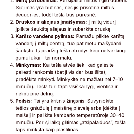
Miltų paruošimas:
Persijokite miltus į gilų dubenį.
Sijojimas yra būtinas, nes jis prisotina miltus
deguonies, todėl tešla bus puresnė.
Druskos ir aliejaus įmaišymas:
Į miltų vidurį
įpilkite šaukštą aliejaus ir suberkite druską.
Karšto vandens pylimas:
Pamažu pilkite karštą
vandenį į miltų centrą, tuo pat metu maišydami
šaukštu. Iš pradžių tešla atrodys kaip netvarkingi
gumuliukai – tai normalu.
Minkymas:
Kai tešla atvės tiek, kad galėsite
paliesti rankomis (bet ji vis dar bus šilta),
pradėkite minkyti. Minkykite ne mažiau nei 7–10
minučių. Tešla turi tapti visiškai lygi, vientisa ir
nelipti prie delnų.
Poilsis:
Tai yra kritinis žingsnis. Suvyniokite
tešlos gniužulą į maistinę plėvelę arba įdėkite į
maišelį ir palikite kambario temperatūroje 30–40
minučių. Per šį laiką glitimas „atsipalaiduos“, tešla
taps minkšta kaip plastilinas.