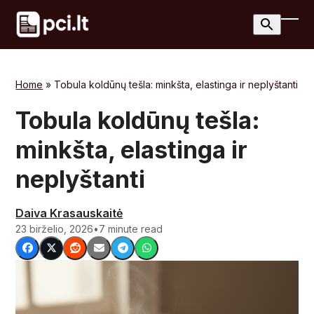
Skip
to
Ope
Clos
content
mobi
mobi
men
men
Home
»
Tobula koldūnų tešla: minkšta, elastinga ir neplyštanti
Tobula koldūnų tešla:
minkšta, elastinga ir
neplyštanti
Daiva Krasauskaitė
23 birželio, 2026
•
7 minute read