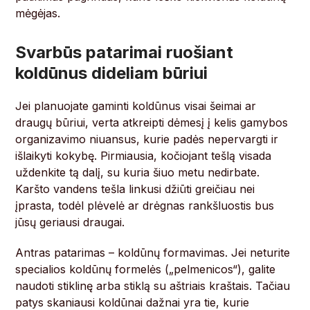
mėgėjas.
Svarbūs patarimai ruošiant
koldūnus dideliam būriui
Jei planuojate gaminti koldūnus visai šeimai ar
draugų būriui, verta atkreipti dėmesį į kelis gamybos
organizavimo niuansus, kurie padės nepervargti ir
išlaikyti kokybę. Pirmiausia, kočiojant tešlą visada
uždenkite tą dalį, su kuria šiuo metu nedirbate.
Karšto vandens tešla linkusi džiūti greičiau nei
įprasta, todėl plėvelė ar drėgnas rankšluostis bus
jūsų geriausi draugai.
Antras patarimas – koldūnų formavimas. Jei neturite
specialios koldūnų formelės („pelmenicos“), galite
naudoti stiklinę arba stiklą su aštriais kraštais. Tačiau
patys skaniausi koldūnai dažnai yra tie, kurie