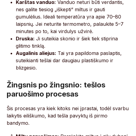
Karštas vanduo:
Vanduo neturi būti verdantis,
nes galite tiesiog „iškepti“ miltus ir gauti
gumulėlius. Ideali temperatūra yra apie 70–80
laipsnių. Jei neturite termometro, palaukite 5–7
minutes po to, kai virdulys užvirė.
Druska:
Ji suteikia skonio ir šiek tiek stiprina
glitimo tinklą.
Augalinis aliejus:
Tai yra papildoma paslaptis,
suteikianti tešlai dar daugiau plastiškumo ir
blizgesio.
Žingsnis po žingsnio: tešlos
paruošimo procesas
Šis procesas yra kiek kitoks nei įprastai, todėl svarbu
laikytis eiliškumo, kad tešla pavyktų iš pirmo
bandymo.