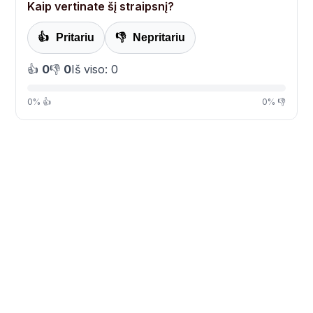
Kaip vertinate šį straipsnį?
👍
Pritariu
👎
Nepritariu
👍
0
👎
0
Iš viso: 0
0% 👍
0% 👎