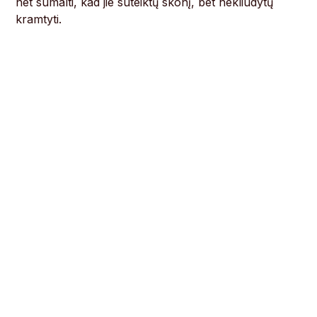
net sumalti, kad jie suteiktų skonį, bet nekliudytų
kramtyti.