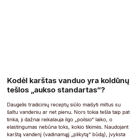
Kodėl karštas vanduo yra koldūnų
tešlos „aukso standartas“?
Daugelis tradicinių receptų siūlo maišyti miltus su
šaltu vandeniu ar net pienu. Nors tokia tešla taip pat
tinka, ji dažnai reikalauja ilgo „poilsio“ laiko, o
elastingumas nebūna toks, kokio tikimės. Naudojant
karštą vandenį (vadinamąjį „plikytą“ būdą), įvyksta