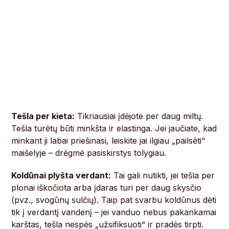
Tešla per kieta:
Tikriausiai įdėjote per daug miltų.
Tešla turėtų būti minkšta ir elastinga. Jei jaučiate, kad
minkant ji labai priešinasi, leiskite jai ilgiau „pailsėti“
maišelyje – drėgmė pasiskirstys tolygiau.
Koldūnai plyšta verdant:
Tai gali nutikti, jei tešla per
plonai iškočiota arba įdaras turi per daug skysčio
(pvz., svogūnų sulčių). Taip pat svarbu koldūnus dėti
tik į verdantį vandenį – jei vanduo nebus pakankamai
karštas, tešla nespės „užsifiksuoti“ ir pradės tirpti.