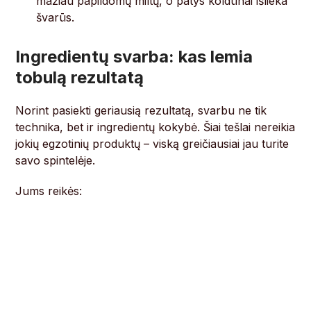
mažiau papildomų miltų, o patys koldūnai išlieka
švarūs.
Ingredientų svarba: kas lemia
tobulą rezultatą
Norint pasiekti geriausią rezultatą, svarbu ne tik
technika, bet ir ingredientų kokybė. Šiai tešlai nereikia
jokių egzotinių produktų – viską greičiausiai jau turite
savo spintelėje.
Jums reikės: