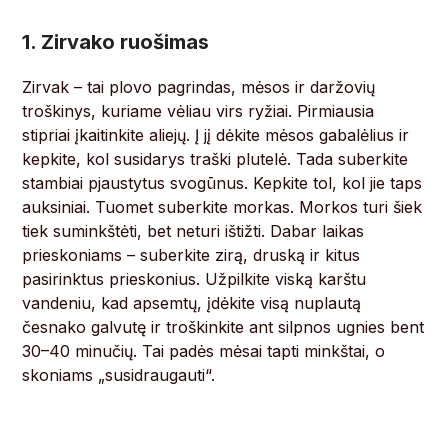
1. Zirvako ruošimas
Zirvak – tai plovo pagrindas, mėsos ir daržovių
troškinys, kuriame vėliau virs ryžiai. Pirmiausia
stipriai įkaitinkite aliejų. Į jį dėkite mėsos gabalėlius ir
kepkite, kol susidarys traški plutelė. Tada suberkite
stambiai pjaustytus svogūnus. Kepkite tol, kol jie taps
auksiniai. Tuomet suberkite morkas. Morkos turi šiek
tiek suminkštėti, bet neturi ištižti. Dabar laikas
prieskoniams – suberkite zirą, druską ir kitus
pasirinktus prieskonius. Užpilkite viską karštu
vandeniu, kad apsemtų, įdėkite visą nuplautą
česnako galvutę ir troškinkite ant silpnos ugnies bent
30–40 minučių. Tai padės mėsai tapti minkštai, o
skoniams „susidraugauti“.