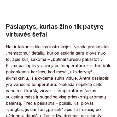
Paslaptys, kurias žino tik patyrę
virtuvės šefai
Net ir laikantis tikslios instrukcijos, visada yra keletas
„nematomų“ detalių, kurios atskiria gerą plovą nuo
to, apie kurį sakoma – „būtinai turėsiu pakartoti“.
Pirma paslaptis yra aliejaus temperatūra – jis turi būti
pakankamai karštas, kad mėsa „užsidarytų“
akimirksniu, išlaikydama sultis viduje. Antra paslaptis
yra vandens temperatūra. Niekada nepilkite šalto
vandens į karštą zirvak – temperatūros šokas
sukietina mėsą ir sugadina visą prieskonių aromatų
balansą. Trečia paslaptis – poilsis. Kai plovas
išjungtas, jis dar turi „pailsėti“ apie 15 minučių po
uždengtu dangčiu. Tai leidžia drėgmei pasiskirstyti