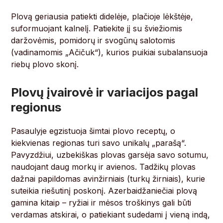
Plovą geriausia patiekti didelėje, plačioje lėkštėje,
suformuojant kalnelį. Patiekite jį su šviežiomis
daržovėmis, pomidorų ir svogūnų salotomis
(vadinamomis „Ačičuk“), kurios puikiai subalansuoja
riebų plovo skonį.
Plovų įvairovė ir variacijos pagal
regionus
Pasaulyje egzistuoja šimtai plovo receptų, o
kiekvienas regionas turi savo unikalų „parašą“.
Pavyzdžiui, uzbekiškas plovas garsėja savo sotumu,
naudojant daug morkų ir avienos. Tadžikų plovas
dažnai papildomas avinžirniais (turkų žirniais), kurie
suteikia riešutinį poskonį. Azerbaidžaniečiai plovą
gamina kitaip – ryžiai ir mėsos troškinys gali būti
verdamas atskirai, o patiekiant sudedami į vieną indą,