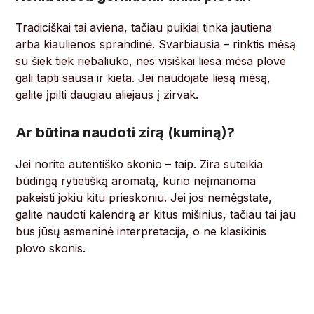
Tradiciškai tai aviena, tačiau puikiai tinka jautiena
arba kiaulienos sprandinė. Svarbiausia – rinktis mėsą
su šiek tiek riebaliuko, nes visiškai liesa mėsa plove
gali tapti sausa ir kieta. Jei naudojate liesą mėsą,
galite įpilti daugiau aliejaus į zirvak.
Ar būtina naudoti zirą (kuminą)?
Jei norite autentiško skonio – taip. Zira suteikia
būdingą rytietišką aromatą, kurio neįmanoma
pakeisti jokiu kitu prieskoniu. Jei jos nemėgstate,
galite naudoti kalendrą ar kitus mišinius, tačiau tai jau
bus jūsų asmeninė interpretacija, o ne klasikinis
plovo skonis.