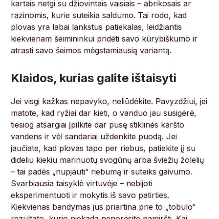
kartais netgi su džiovintais vaisiais – abrikosais ar
razinomis, kurie suteikia saldumo. Tai rodo, kad
plovas yra labai lankstus patiekalas, leidžiantis
kiekvienam šeimininkui pridėti savo kūrybiškumo ir
atrasti savo šeimos mėgstamiausią variantą.
Klaidos, kurias galite ištaisyti
Jei visgi kažkas nepavyko, neliūdėkite. Pavyzdžiui, jei
matote, kad ryžiai dar kieti, o vanduo jau susigėrė,
tiesiog atsargiai įpilkite dar pusę stiklinės karšto
vandens ir vėl sandariai uždenkite puodą. Jei
jaučiate, kad plovas tapo per riebus, patiekite jį su
dideliu kiekiu marinuotų svogūnų arba šviežių žolelių
– tai padės „nupjauti“ riebumą ir suteiks gaivumo.
Svarbiausia taisyklė virtuvėje – nebijoti
eksperimentuoti ir mokytis iš savo patirties.
Kiekvienas bandymas jus priartina prie to „tobulo“
rezultato, kurio niekada nenorėsite pamiršti. Kai