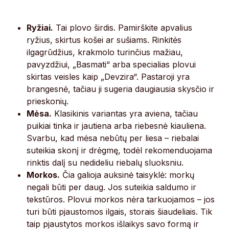
Ryžiai.
Tai plovo širdis. Pamirškite apvalius
ryžius, skirtus košei ar sušiams. Rinkitės
ilgagrūdžius, krakmolo turinčius mažiau,
pavyzdžiui, „Basmati“ arba specialias plovui
skirtas veisles kaip „Devzira“. Pastaroji yra
brangesnė, tačiau ji sugeria daugiausia skysčio ir
prieskonių.
Mėsa.
Klasikinis variantas yra aviena, tačiau
puikiai tinka ir jautiena arba riebesnė kiauliena.
Svarbu, kad mėsa nebūtų per liesa – riebalai
suteikia skonį ir drėgmę, todėl rekomenduojama
rinktis dalį su nedideliu riebalų sluoksniu.
Morkos.
Čia galioja auksinė taisyklė: morkų
negali būti per daug. Jos suteikia saldumo ir
tekstūros. Plovui morkos nėra tarkuojamos – jos
turi būti pjaustomos ilgais, storais šiaudeliais. Tik
taip pjaustytos morkos išlaikys savo formą ir