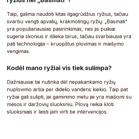
ryžius nei „Basmati“?
Taip, galima naudoti kitas ilgagrūdžius ryžius, tačiau
svarbu vengti apvalių, krakmolingų ryžių. „Basmati“
yra populiariausias pasirinkimas, nes jis puikiai
sugeria skonius ir išlieka birus, tačiau svarbiausia yra
pati technologija – kruopštus plovimas ir maišymo
vengimas.
Kodėl mano ryžiai vis tiek sulimpa?
Dažniausiai tai nutinka dėl nepakankamo ryžių
nuplovimo arba per didelio vandens kiekio. Taip pat
ryžiai gali sulipti, jei gaminimo metu jie yra maišomi su
mėsos ir daržovių sluoksniu. Plovą reikia kloti
sluoksniais ir leisti jam virti be intervencijos.