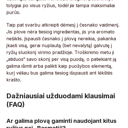
tolygiai po visus ryžius, todėl jie tampa maksimaliai
purūs.
Taip pat svarbu atkreipti dėmesį į česnako vaidmenį.
Jis plove nėra tiesiog ingredientas, jis yra aromato
nešiklis. Įspausti česnako į plovą nereikia, pakanka
įkasti visą, gerai nuplautą (bet nevalytą) galvutę į
ryžių sluoksnį virimo pradžioje. Troškinimo metu ji
„atiduos“ savo skonį per visą puodą, o patiekiant ją
galima išimti arba palikti kaip puošybos elementą,
kurį vėliau bus galima tiesiog išspausti ant lėkštės
krašto.
Dažniausiai užduodami klausimai
(FAQ)
Ar galima plovą gaminti naudojant kitus