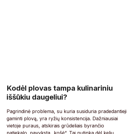
Kodėl plovas tampa kulinariniu
iššūkiu daugeliui?
Pagrindinė problema, su kuria susiduria pradedantieji
gaminti plovą, yra ryžių konsistencija. Dažniausiai
vietoje puraus, atskirais grūdeliais byrančio
patiekalo, pavyksta „košė“. Tai nutinka dėl kelių