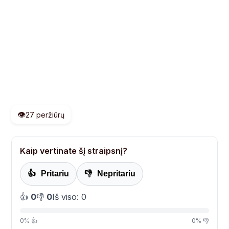
👁️
27 peržiūrų
Kaip vertinate šį straipsnį?
👍
Pritariu
👎
Nepritariu
👍
0
👎
0
Iš viso: 0
0% 👍
0% 👎