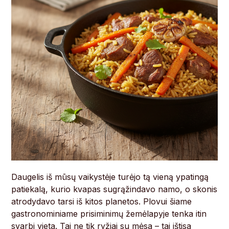
Daugelis iš mūsų vaikystėje turėjo tą vieną ypatingą
patiekalą, kurio kvapas sugrąžindavo namo, o skonis
atrodydavo tarsi iš kitos planetos. Plovui šiame
gastronominiame prisiminimų žemėlapyje tenka itin
svarbi vieta. Tai ne tik ryžiai su mėsa – tai ištisa