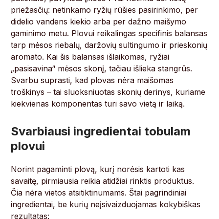
priežasčių: netinkamo ryžių rūšies pasirinkimo, per
didelio vandens kiekio arba per dažno maišymo
gaminimo metu. Plovui reikalingas specifinis balansas
tarp mėsos riebalų, daržovių sultingumo ir prieskonių
aromato. Kai šis balansas išlaikomas, ryžiai
„pasisavina“ mėsos skonį, tačiau išlieka stangrūs.
Svarbu suprasti, kad plovas nėra maišomas
troškinys – tai sluoksniuotas skonių derinys, kuriame
kiekvienas komponentas turi savo vietą ir laiką.
Svarbiausi ingredientai tobulam
plovui
Norint pagaminti plovą, kurį norėsis kartoti kas
savaitę, pirmiausia reikia atidžiai rinktis produktus.
Čia nėra vietos atsitiktinumams. Štai pagrindiniai
ingredientai, be kurių neįsivaizduojamas kokybiškas
rezultatas: