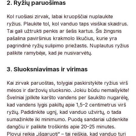
2. Ryžių paruošimas
Kol ruošiasi zirvak, labai kruopščiai nuplaukite
ryžius. Plaukite tol, kol vanduo taps visiškai skaidrus.
Tai gali užtrukti penkis ar šešis kartus. Šis žingsnis
pašalina paviršinius krakmolo likučius, kurie yra
pagrindinė ryžių sulipimo priežastis. Nuplautus ryžius
palikite ramybėje, kad jie nusivarvėtų.
3. Sluoksniavimas ir virimas
Kai zirvak paruoštas, tolygiai paskirstykite ryžius virš
mėsos ir daržovių sluoksnio. Jokiu būdu nemaišykite!
Švelniai įpilkite karšto vandens per šaukšto nugarėlę,
kad vandens lygis pakiltų apie 1,5–2 centimetrus virš
ryžių. Padidinkite ugnį, kad vanduo užvirtų, o tada
sumažinkite iki minimumo. Puodą sandariai uždenkite
dangčiu ir palikite troškintis apie 20–25 minutes.
Plovui reikia „išgaruoti“ – tai reiškia, kad vanduo turi