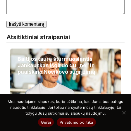
Atsitiktiniai straipsniai
Baltijos taurę šturmuosiantis
Jankauskas išgirdo du „ne“ ir
paaiškino Novikovo sugrįžimą
Mes naudojame slapukus, kurie užtikrina, kad Jums bus patogu
naudotis tinklalapiu. Jei toliau naršysite mūsų tinklalapyje, tai
tolygu Jūsų sutikimui su slapukų naudojimu.
Gerai
Privatumo politika
Arklio tepalas sąnariams: ar ši
priemonė tikrai veikia?