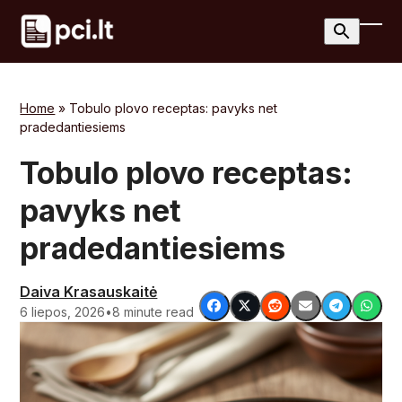
Skip
to
Ope
Clos
content
mobi
mobi
men
men
Home
»
Tobulo plovo receptas: pavyks net
pradedantiesiems
Tobulo plovo receptas:
pavyks net
pradedantiesiems
Daiva Krasauskaitė
6 liepos, 2026
•
8 minute read