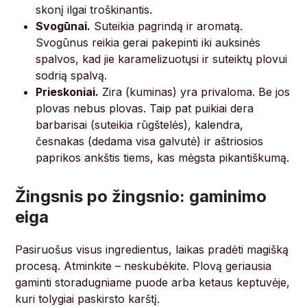
skonį ilgai troškinantis.
Svogūnai.
Suteikia pagrindą ir aromatą.
Svogūnus reikia gerai pakepinti iki auksinės
spalvos, kad jie karamelizuotųsi ir suteiktų plovui
sodrią spalvą.
Prieskoniai.
Zira (kuminas) yra privaloma. Be jos
plovas nebus plovas. Taip pat puikiai dera
barbarisai (suteikia rūgštelės), kalendra,
česnakas (dedama visa galvutė) ir aštriosios
paprikos ankštis tiems, kas mėgsta pikantiškumą.
Žingsnis po žingsnio: gaminimo
eiga
Pasiruošus visus ingredientus, laikas pradėti magišką
procesą. Atminkite – neskubėkite. Plovą geriausia
gaminti storadugniame puode arba ketaus keptuvėje,
kuri tolygiai paskirsto karštį.