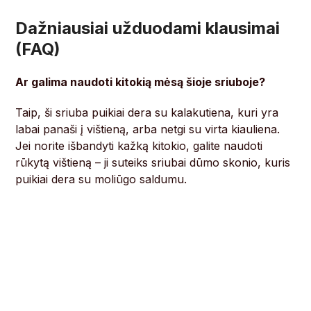
Dažniausiai užduodami klausimai
(FAQ)
Ar galima naudoti kitokią mėsą šioje sriuboje?
Taip, ši sriuba puikiai dera su kalakutiena, kuri yra
labai panaši į vištieną, arba netgi su virta kiauliena.
Jei norite išbandyti kažką kitokio, galite naudoti
rūkytą vištieną – ji suteiks sriubai dūmo skonio, kuris
puikiai dera su moliūgo saldumu.