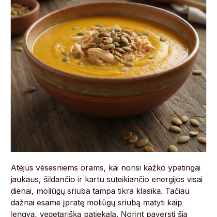
Atėjus vėsesniems orams, kai norisi kažko ypatingai
jaukaus, šildančio ir kartu suteikiančio energijos visai
dienai, moliūgų sriuba tampa tikra klasika. Tačiau
dažnai esame įpratę moliūgų sriubą matyti kaip
lengvą, vegetarišką patiekalą. Norint paversti šią