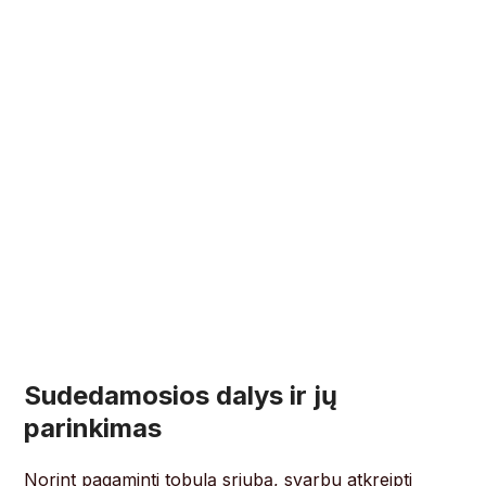
Sudedamosios dalys ir jų
parinkimas
Norint pagaminti tobulą sriubą, svarbu atkreipti