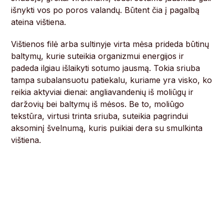
išnykti vos po poros valandų. Būtent čia į pagalbą
ateina vištiena.
Vištienos filė arba sultinyje virta mėsa prideda būtinų
baltymų, kurie suteikia organizmui energijos ir
padeda ilgiau išlaikyti sotumo jausmą. Tokia sriuba
tampa subalansuotu patiekalu, kuriame yra visko, ko
reikia aktyviai dienai: angliavandenių iš moliūgų ir
daržovių bei baltymų iš mėsos. Be to, moliūgo
tekstūra, virtusi trinta sriuba, suteikia pagrindui
aksominį švelnumą, kuris puikiai dera su smulkinta
vištiena.