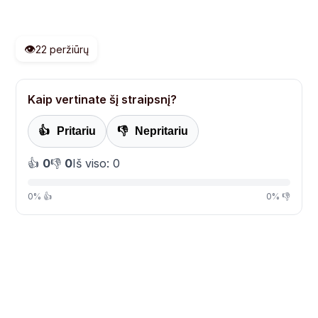
👁️
22 peržiūrų
Kaip vertinate šį straipsnį?
👍
Pritariu
👎
Nepritariu
👍
0
👎
0
Iš viso: 0
0% 👍
0% 👎