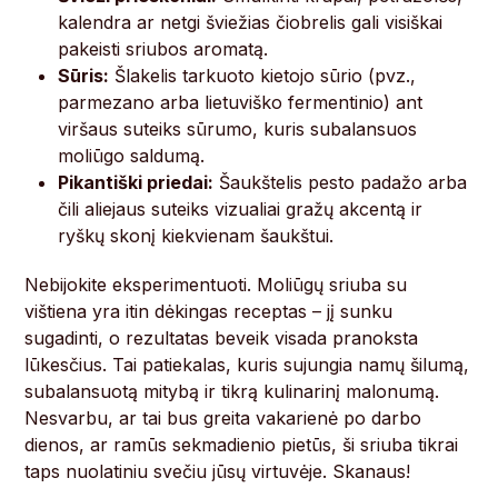
kalendra ar netgi šviežias čiobrelis gali visiškai
pakeisti sriubos aromatą.
Sūris:
Šlakelis tarkuoto kietojo sūrio (pvz.,
parmezano arba lietuviško fermentinio) ant
viršaus suteiks sūrumo, kuris subalansuos
moliūgo saldumą.
Pikantiški priedai:
Šaukštelis pesto padažo arba
čili aliejaus suteiks vizualiai gražų akcentą ir
ryškų skonį kiekvienam šaukštui.
Nebijokite eksperimentuoti. Moliūgų sriuba su
vištiena yra itin dėkingas receptas – jį sunku
sugadinti, o rezultatas beveik visada pranoksta
lūkesčius. Tai patiekalas, kuris sujungia namų šilumą,
subalansuotą mitybą ir tikrą kulinarinį malonumą.
Nesvarbu, ar tai bus greita vakarienė po darbo
dienos, ar ramūs sekmadienio pietūs, ši sriuba tikrai
taps nuolatiniu svečiu jūsų virtuvėje. Skanaus!