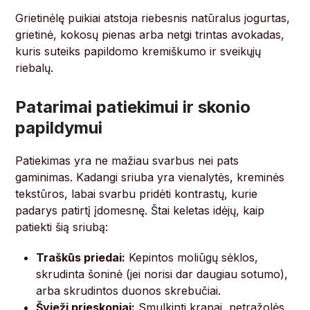
Grietinėlę puikiai atstoja riebesnis natūralus jogurtas,
grietinė, kokosų pienas arba netgi trintas avokadas,
kuris suteiks papildomo kremiškumo ir sveikųjų
riebalų.
Patarimai patiekimui ir skonio
papildymui
Patiekimas yra ne mažiau svarbus nei pats
gaminimas. Kadangi sriuba yra vienalytės, kreminės
tekstūros, labai svarbu pridėti kontrastų, kurie
padarys patirtį įdomesnę. Štai keletas idėjų, kaip
patiekti šią sriubą:
Traškūs priedai:
Kepintos moliūgų sėklos,
skrudinta šoninė (jei norisi dar daugiau sotumo),
arba skrudintos duonos skrebučiai.
Švieži prieskoniai:
Smulkinti krapai, petražolės,