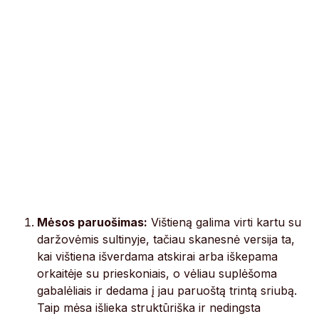
Mėsos paruošimas:
Vištieną galima virti kartu su
daržovėmis sultinyje, tačiau skanesnė versija ta,
kai vištiena išverdama atskirai arba iškepama
orkaitėje su prieskoniais, o vėliau suplėšoma
gabalėliais ir dedama į jau paruoštą trintą sriubą.
Taip mėsa išlieka struktūriška ir nedingsta