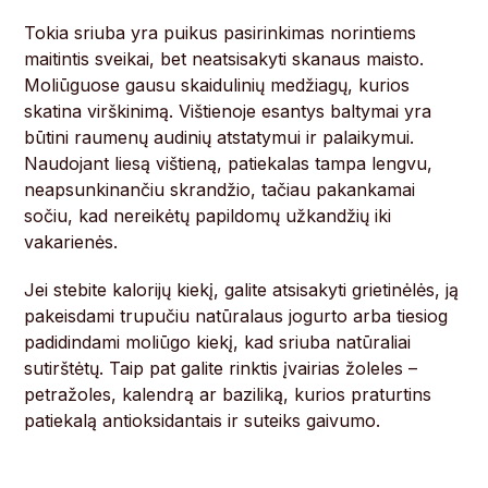
Tokia sriuba yra puikus pasirinkimas norintiems
maitintis sveikai, bet neatsisakyti skanaus maisto.
Moliūguose gausu skaidulinių medžiagų, kurios
skatina virškinimą. Vištienoje esantys baltymai yra
būtini raumenų audinių atstatymui ir palaikymui.
Naudojant liesą vištieną, patiekalas tampa lengvu,
neapsunkinančiu skrandžio, tačiau pakankamai
sočiu, kad nereikėtų papildomų užkandžių iki
vakarienės.
Jei stebite kalorijų kiekį, galite atsisakyti grietinėlės, ją
pakeisdami trupučiu natūralaus jogurto arba tiesiog
padidindami moliūgo kiekį, kad sriuba natūraliai
sutirštėtų. Taip pat galite rinktis įvairias žoleles –
petražoles, kalendrą ar baziliką, kurios praturtins
patiekalą antioksidantais ir suteiks gaivumo.