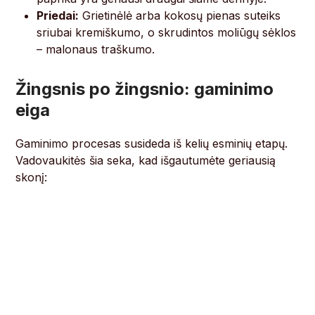
Priedai:
Grietinėlė arba kokosų pienas suteiks
sriubai kremiškumo, o skrudintos moliūgų sėklos
– malonaus traškumo.
Žingsnis po žingsnio: gaminimo
eiga
Gaminimo procesas susideda iš kelių esminių etapų.
Vadovaukitės šia seka, kad išgautumėte geriausią
skonį: