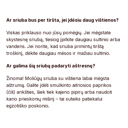
Ar sriuba bus per tiršta, jei įdėsiu daug vištienos?
Viskas priklauso nuo jūsų pomėgių. Jei mėgstate
skystesnę sriubą, tiesiog įpilkite daugiau sultinio arba
vandens. Jei norite, kad sriuba primintų tirštą
troškinį, dėkite daugiau mėsos ir mažiau sultinio.
Ar galima šią sriubą padaryti aštresnę?
Žinoma! Moliūgų sriuba su vištiena labai mėgsta
aštrumą. Galite įdėti smulkinto aitriosios paprikos
(čili) ankšties, šiek tiek kajeno pipirų arba naudoti
kario prieskonių mišinį – tai suteiks patiekalui
egzotiško poskonio.