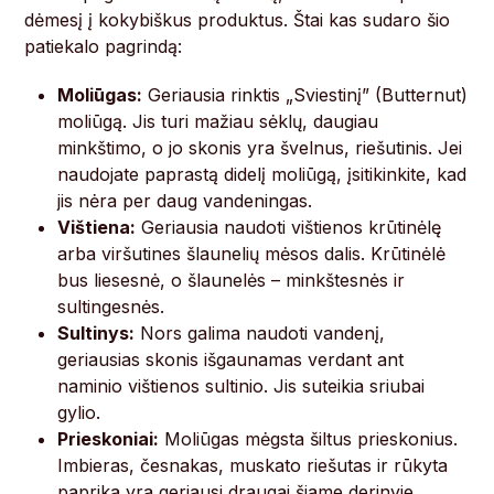
dėmesį į kokybiškus produktus. Štai kas sudaro šio
patiekalo pagrindą:
Moliūgas:
Geriausia rinktis „Sviestinį” (Butternut)
moliūgą. Jis turi mažiau sėklų, daugiau
minkštimo, o jo skonis yra švelnus, riešutinis. Jei
naudojate paprastą didelį moliūgą, įsitikinkite, kad
jis nėra per daug vandeningas.
Vištiena:
Geriausia naudoti vištienos krūtinėlę
arba viršutines šlaunelių mėsos dalis. Krūtinėlė
bus liesesnė, o šlaunelės – minkštesnės ir
sultingesnės.
Sultinys:
Nors galima naudoti vandenį,
geriausias skonis išgaunamas verdant ant
naminio vištienos sultinio. Jis suteikia sriubai
gylio.
Prieskoniai:
Moliūgas mėgsta šiltus prieskonius.
Imbieras, česnakas, muskato riešutas ir rūkyta
paprika yra geriausi draugai šiame derinyje.