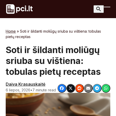
Skip
to
Ope
Clos
content
mobi
mobi
men
men
Home
»
Soti ir šildanti moliūgų sriuba su vištiena: tobulas
pietų receptas
Soti ir šildanti moliūgų
sriuba su vištiena:
tobulas pietų receptas
Daiva Krasauskaitė
6 liepos, 2026
•
7 minute read