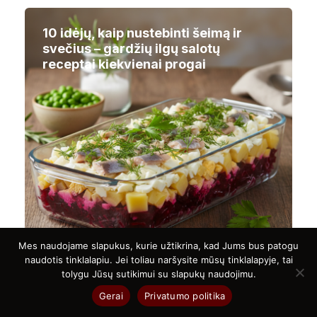
10 idėjų, kaip nustebinti šeimą ir
svečius – gardžių ilgų salotų
receptai kiekvienai progai
Mes naudojame slapukus, kurie užtikrina, kad Jums bus patogu
naudotis tinklalapiu. Jei toliau naršysite mūsų tinklalapyje, tai
tolygu Jūsų sutikimui su slapukų naudojimu.
Gerai
Privatumo politika