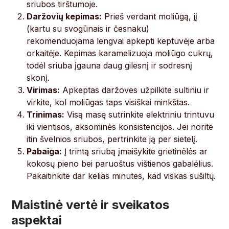
sriubos tirštumoje.
Daržovių kepimas:
Prieš verdant moliūgą, jį
(kartu su svogūnais ir česnaku)
rekomenduojama lengvai apkepti keptuvėje arba
orkaitėje. Kepimas karamelizuoja moliūgo cukrų,
todėl sriuba įgauna daug gilesnį ir sodresnį
skonį.
Virimas:
Apkeptas daržoves užpilkite sultiniu ir
virkite, kol moliūgas taps visiškai minkštas.
Trinimas:
Visą masę sutrinkite elektriniu trintuvu
iki vientisos, aksominės konsistencijos. Jei norite
itin švelnios sriubos, pertrinkite ją per sietelį.
Pabaiga:
Į trintą sriubą įmaišykite grietinėlės ar
kokosų pieno bei paruoštus vištienos gabalėlius.
Pakaitinkite dar kelias minutes, kad viskas sušiltų.
Maistinė vertė ir sveikatos
aspektai