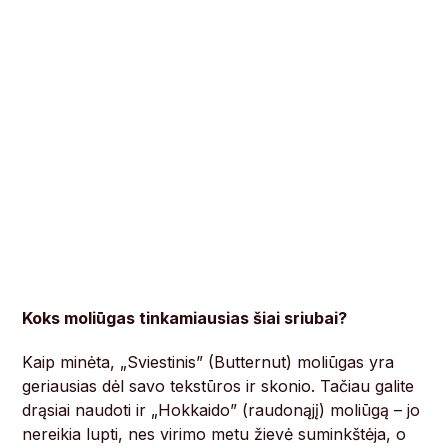
Koks moliūgas tinkamiausias šiai sriubai?
Kaip minėta, „Sviestinis” (Butternut) moliūgas yra
geriausias dėl savo tekstūros ir skonio. Tačiau galite
drąsiai naudoti ir „Hokkaido” (raudonąjį) moliūgą – jo
nereikia lupti, nes virimo metu žievė suminkštėja, o