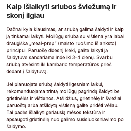
Kaip išlaikyti sriubos šviežumą ir
skonį ilgiau
Dažnai kyla klausimas, ar sriubą galima šaldyti ir kaip
ją tinkamai laikyti. Moliūgų sriuba su vištiena yra labai
draugiška „meal-prep” (maisto ruošimo iš anksto)
principui. Paruošę didesnį kiekį, galite laikyti ją
šaldytuve sandariame inde iki 3–4 dienų. Svarbu
sriubą atvėsinti iki kambario temperatūros prieš
dedant į šaldytuvą.
Jei planuojate sriubą šaldyti ilgesniam laikui,
rekomenduojama trintą moliūgų pagrindą šaldyti be
grietinėlės ir vištienos. Atšildžius, grietinėlę ir šviežiai
paruoštą arba atšildytą vištieną galite pridėti vėliau.
Tai padės išlaikyti geriausią mėsos tekstūrą ir
apsaugoti grietinėlę nuo galimo susisluoksniavimo po
šaldymo.