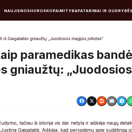
NAUJIENOS
HOROSKOPAI
MITYBA
PATARIMAI IR GUDRYBĖ
i iš Gaigalaitės gniaužtų: „Juodosios magijos įviliotas“
 kaip paramedikas band
tės gniaužtų: „Juodosios
, tačiau ši istorija vis dar netyla ir aiškėja naujų detali
Justina Gaigalaitė. Aiškėja, kad perspėjimų apie sudėtingą j