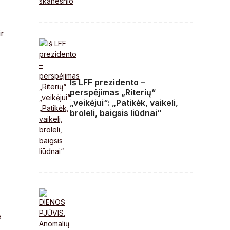
ir
Iš LFF prezidento –
perspėjimas „Riterių“
„veikėjui“: „Patikėk, vaikeli,
broleli, baigsis liūdnai“
e