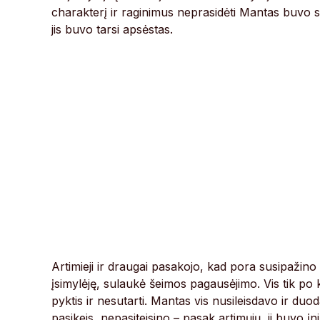
charakterį ir raginimus neprasidėti Mantas buvo su
jis buvo tarsi apsėstas.
Artimieji ir draugai pasakojo, kad pora susipažino 
įsimylėję, sulaukė šeimos pagausėjimo. Vis tik po k
pyktis ir nesutarti. Mantas vis nusileisdavo ir duo
pasikeis, nepasiteisino – pasak artimųjų, ji buvo į