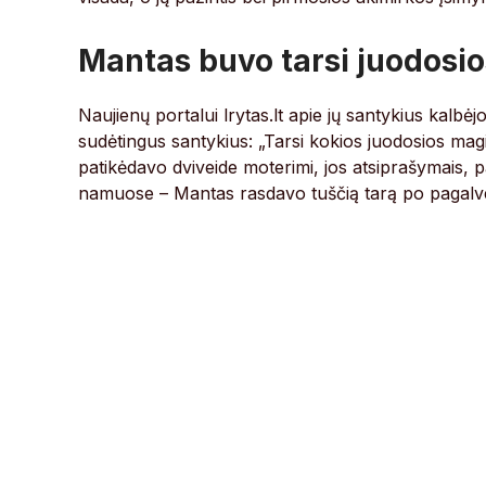
Mantas buvo tarsi juodosios
Naujienų portalui lrytas.lt apie jų santykius kalb
sudėtingus santykius: „Tarsi kokios juodosios magijos
patikėdavo dviveide moterimi, jos atsiprašymais, pa
namuose – Mantas rasdavo tuščią tarą po pagalve 