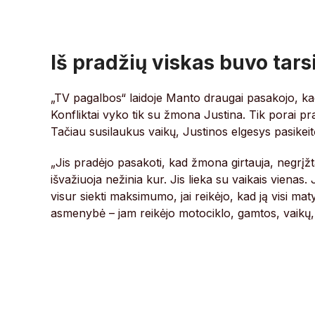
Iš pradžių viskas buvo tars
„TV pagalbos“ laidoje Manto draugai pasakojo, ka
Konfliktai vyko tik su žmona Justina. Tik porai pra
Tačiau susilaukus vaikų, Justinos elgesys pasikeitė 
„Jis pradėjo pasakoti, kad žmona girtauja, negrįžta 
išvažiuoja nežinia kur. Jis lieka su vaikais vienas. 
visur siekti maksimumo, jai reikėjo, kad ją visi m
asmenybė – jam reikėjo motociklo, gamtos, vaikų, 