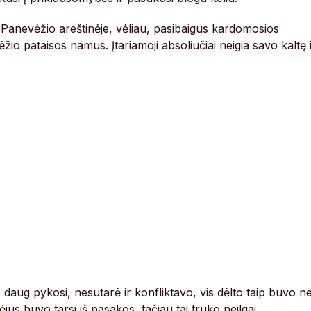
ia Panevėžio areštinėje, vėliau, pasibaigus kardomosios
ėžio pataisos namus. Įtariamoji absoliučiai neigia savo kaltę 
 daug pykosi, nesutarė ir konfliktavo, vis dėlto taip buvo n
ėjus buvo tarsi iš pasakos, tačiau tai truko neilgai.