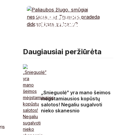
aukštas pulsas:
gydytojų patarimai
Paliaubos žlugo,
smūgiai nesiliauja – ar
Trumpas pradeda
didesnį karą su Iranu?
Daugiausiai peržiūrėta
„Snieguolė” yra mano šeimos
mėgstamiausios kopūstų
salotos! Negaliu sugalvoti
nieko skanesnio
ris