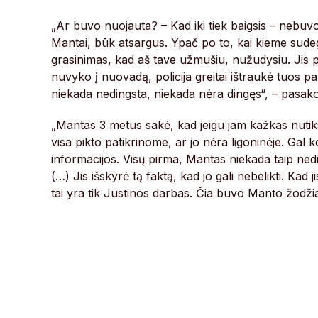
„Ar buvo nuojauta? – Kad iki tiek baigsis – nebuvo
Mantai, būk atsargus. Ypač po to, kai kieme sude
grasinimas, kad aš tave užmušiu, nužudysiu. Jis
nuvyko į nuovadą, policija greitai ištraukė tuos pare
niekada nedingsta, niekada nėra dingęs“, – pasako
„Mantas 3 metus sakė, kad jeigu jam kažkas nutiks, 
visa pikto patikrinome, ar jo nėra ligoninėje. Gal
informacijos. Visų pirma, Mantas niekada taip ned
(…) Jis išskyrė tą faktą, kad jo gali nebelikti. Kad ji
tai yra tik Justinos darbas. Čia buvo Manto žodžia