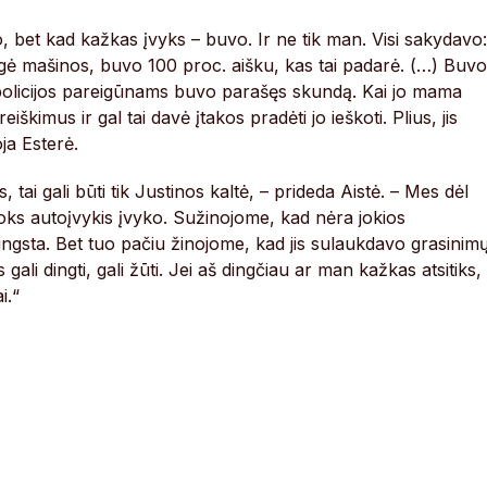
, bet kad kažkas įvyks – buvo. Ir ne tik man. Visi sakydavo:
gė mašinos, buvo 100 proc. aišku, kas tai padarė. (…) Buvo
 policijos pareigūnams buvo parašęs skundą. Kai jo mama
iškimus ir gal tai davė įtakos pradėti jo ieškoti. Plius, jis
ja Esterė.
tai gali būti tik Justinos kaltė, – prideda Aistė. – Mes dėl
 koks autoįvykis įvyko. Sužinojome, kad nėra jokios
ingsta. Bet tuo pačiu žinojome, kad jis sulaukdavo grasinimų
s gali dingti, gali žūti. Jei aš dingčiau ar man kažkas atsitiks,
i.“