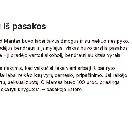
i iš pasakos
d Mantas buvo labai taikus žmogus ir su niekuo nesipyko.
dėjus bendrauti ir įsimylėjus, viskas buvo tarsi iš pasakos.
– ji pradėjo vartoti alkoholį, bendrauti su kitais vyrais.
naktimis, kad vaikučiai lieka vieni arba ji iš pat ryto
Jai labai reikėjo kitų vyrų dėmesio, pripažinimo. Jai reikėjo
atytų, seksualizuotų. O Mantas buvo 100 proc. priešinga
skaityti knygutes“, – pasakoja Esterė.