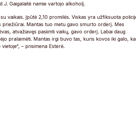
 J. Gaigalaitė namie vartojo alkoholį.
 su vaikais. Įpūtė 2,10 promilės. Viskas yra užfiksuota polici
 jos priežiūrai. Mantas tuo metu gavo smurto orderį. Mes
vas, atvažiavęs pasiimti vaikų, gavo orderį. Labai daug
ėjo pralaimėti. Mantas irgi buvo tas, kuris kovos iki galo, k
 vietoje“, – prisimena Esterė.