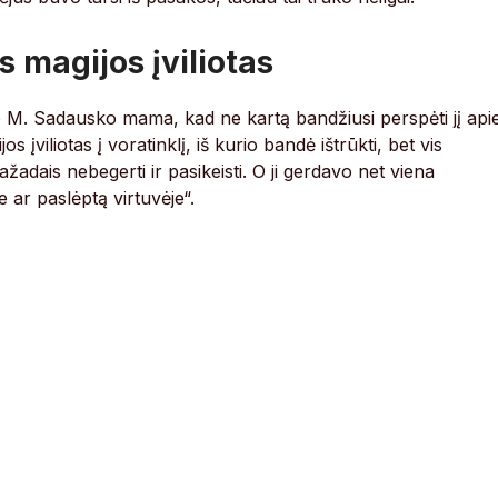
 magijos įviliotas
ėjo M. Sadausko mama, kad ne kartą bandžiusi perspėti jį api
 įviliotas į voratinklį, iš kurio bandė ištrūkti, bet vis
žadais nebegerti ir pasikeisti. O ji gerdavo net viena
ar paslėptą virtuvėje“.