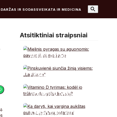
S
DARŽAS IR SODAS
SVEIKATA IR MEDICINA
Atsitiktiniai straipsniai
ė
Mielinis pyragas su
aguonomis: pavyks iš
pirmo karto
Pinskuvienė siunčia
žinią visiems:
„Laukiame“
Vitamino D tyrimas:
kodėl jo trūksta
daugeliui lietuvių?
ų.
Ką daryti, kai vargina
os