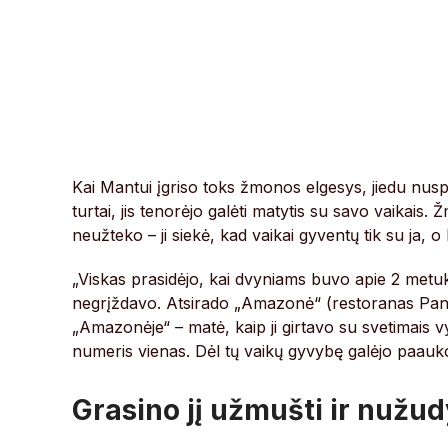
Kai Mantui įgriso toks žmonos elgesys, jiedu nusp
turtai, jis tenorėjo galėti matytis su savo vaikais. 
neužteko – ji siekė, kad vaikai gyventų tik su ja, 
„Viskas prasidėjo, kai dvyniams buvo apie 2 metuka
negrįždavo. Atsirado „Amazonė“ (restoranas Pane
„Amazonėje“ – matė, kaip ji girtavo su svetimais v
numeris vienas. Dėl tų vaikų gyvybę galėjo paaukot
Grasino jį užmušti ir nužud