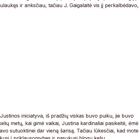
laukęs ir anksčiau, tačiau J. Gaigalaitė vis jį perkalbėdavo,
Justinos iniciatyva, iš pradžių viskas buvo puiku, jie buvo
elių metų, kai gimė vaikai, Justina kardinaliai pasikeitė, ėmė
davo sutuoktinei dar vieną šansą. Tačiau lūkesčiai, kad mote
nikusi į priklausomybes ir pasukusi blogu keliu.