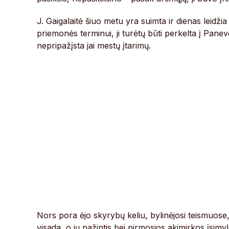
J. Gaigalaitė šiuo metu yra suimta ir dienas leidž
priemonės terminui, ji turėtų būti perkelta į Panev
nepripažįsta jai mestų įtarimų.
Nors pora ėjo skyrybų keliu, bylinėjosi teismuose,
visada, o jų pažintis bei pirmosios akimirkos įsimyl