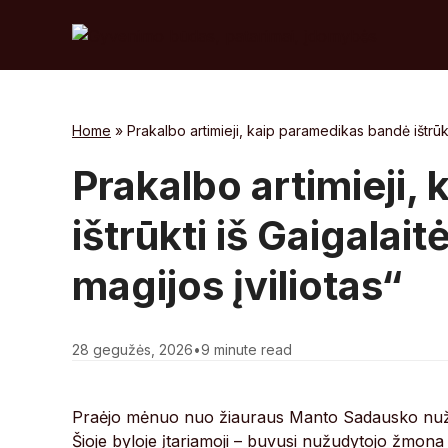
Skip
to
content
Home
»
Prakalbo artimieji, kaip paramedikas bandė ištrūkt
Prakalbo artimieji,
ištrūkti iš Gaigalai
magijos įviliotas“
28 gegužės, 2026
•
9 minute read
Praėjo mėnuo nuo žiauraus Manto Sadausko nužudymo
Šioje byloje įtariamoji – buvusi nužudytojo žmona 