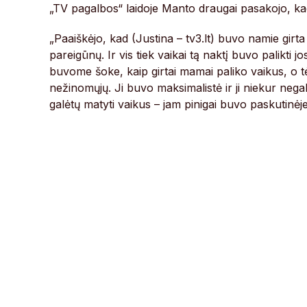
„TV pagalbos“ laidoje Manto draugai pasakojo, kad
„Paaiškėjo, kad (Justina – tv3.lt) buvo namie girta
pareigūnų. Ir vis tiek vaikai tą naktį buvo palikti
buvome šoke, kaip girtai mamai paliko vaikus, o tė
nežinomųjų. Ji buvo maksimalistė ir ji niekur negal
galėtų matyti vaikus – jam pinigai buvo paskutinėje