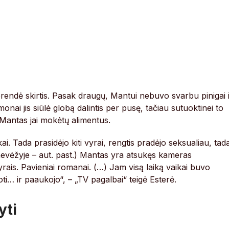
rendė skirtis. Pasak draugų, Mantui nebuvo svarbu pinigai 
Žmonai jis siūlė globą dalintis per pusę, tačiau sutuoktinei to
o Mantas jai mokėtų alimentus.
i. Tada prasidėjo kiti vyrai, rengtis pradėjo seksualiau, tad
vėžyje – aut. past.) Mantas yra atsukęs kameras
yrais. Pavieniai romanai. (…) Jam visą laiką vaikai buvo
i… ir paaukojo“, – „TV pagalbai“ teigė Esterė.
yti