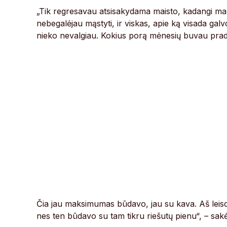
„Tik regresavau atsisakydama maisto, kadangi ma
nebegalėjau mąstyti, ir viskas, apie ką visada gal
nieko nevalgiau. Kokius porą mėnesių buvau pradė
Čia jau maksimumas būdavo, jau su kava. Aš leis
nes ten būdavo su tam tikru riešutų pienu“, – sakė