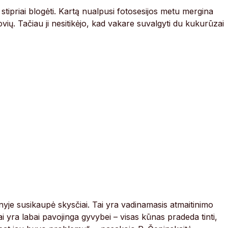
tipriai blogėti. Kartą nualpusi fotosesijos metu mergina
ų. Tačiau ji nesitikėjo, kad vakare suvalgyti du kukurūzai
nyje susikaupė skysčiai. Tai yra vadinamasis atmaitinimo
i yra labai pavojinga gyvybei – visas kūnas pradeda tinti,