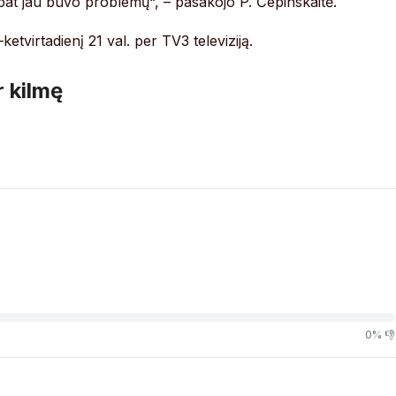
ip pat jau buvo problemų“, – pasakojo P. Čepinskaitė.
tvirtadienį 21 val. per TV3 televiziją.
r kilmę
0% 👎