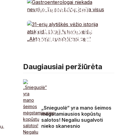
ekologinė katastrofa
Gastroenterologai
niekada nevalgo šių
produktų: įspėja visus
31-erių alytiškės vėžio
istorija atskleidė tikrąjį
lietuvių veidą:
„Aktoriniai
sugebėjimai geri“
Daugiausiai peržiūrėta
„Snieguolė” yra mano šeimos
mėgstamiausios kopūstų
salotos! Negaliu sugalvoti
nieko skanesnio
u.