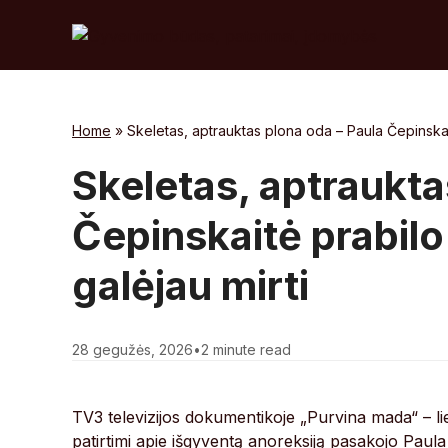
Skip
to
content
Home
»
Skeletas, aptrauktas plona oda – Paula Čepinskait
Skeletas, aptraukta
Čepinskaitė prabilo 
galėjau mirti
28 gegužės, 2026
•
2 minute read
TV3 televizijos dokumentikoje „Purvina mada“ – liet
patirtimi apie išgyventą anoreksiją pasakojo Paula