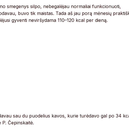
no smegenys silpo, nebegalėjau normaliai funkcionuoti,
vodavau, buvo tik maistas. Tada aš jau porą mėnesių praktiš
jusi gyventi neviršydama 110–120 kcal per dieną.
davau sau du puodelius kavos, kurie turėdavo gal po 34 kca
 P. Čepinskaitė.