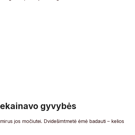
nekainavo gyvybės
 mirus jos močiutei. Dvidešimtmetė ėmė badauti – kelios