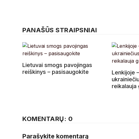
PANAŠŪS STRAIPSNIAI
Lietuvai smogs pavojingas
reiškinys – pasisaugokite
Lenkijoje –
ukrainieči
reikalauja 
KOMENTARŲ: 0
Parašykite komentarą