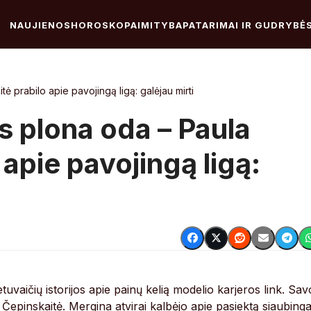
NAUJIENOS
HOROSKOPAI
MITYBA
PATARIMAI IR GUDRYBĖ
ė prabilo apie pavojingą ligą: galėjau mirti
s plona oda – Paula
apie pavojingą ligą:
uvaičių istorijos apie painų kelią modelio karjeros link. Sav
 Čepinskaitė. Mergina atvirai kalbėjo apie pasiektą siaubinga