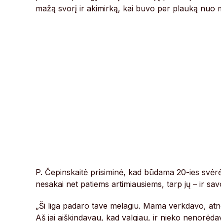
mažą svorį ir akimirką, kai buvo per plauką nuo m
P. Čepinskaitė prisiminė, kad būdama 20-ies svėrė
nesakai net patiems artimiausiems, tarp jų – ir sa
„Ši liga padaro tave melagiu. Mama verkdavo, atn
Aš jai aiškindavau, kad valgiau, ir nieko nenorėdava