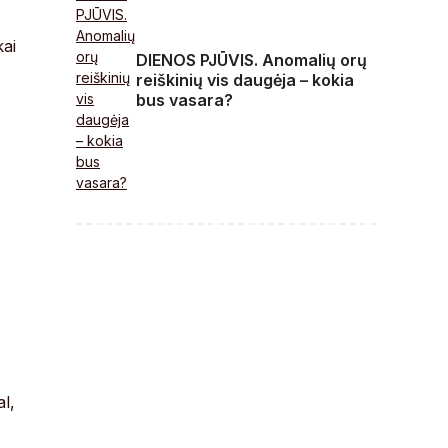
kai
DIENOS PJŪVIS. Anomalių orų
reiškinių vis daugėja – kokia
bus vasara?
l,