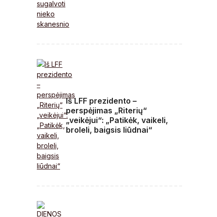
Iš LFF prezidento –
perspėjimas „Riterių“
„veikėjui“: „Patikėk, vaikeli,
broleli, baigsis liūdnai“