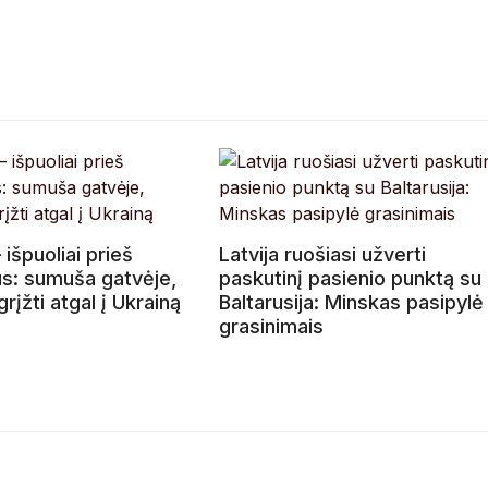
 išpuoliai prieš
Latvija ruošiasi užverti
us: sumuša gatvėje,
paskutinį pasienio punktą su
grįžti atgal į Ukrainą
Baltarusija: Minskas pasipylė
grasinimais