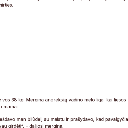
irties.
 vos 38 kg. Mergina anoreksiją vadino melo liga, kai tiesos
vo mamai.
ešdavo man bliūdelį su maistu ir prašydavo, kad pavalgyčia
u girdėti“, – dalijosi mergina.