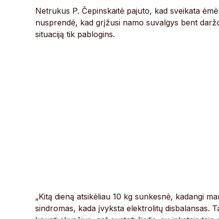
Netrukus P. Čepinskaitė pajuto, kad sveikata ėmė s
nusprendė, kad grįžusi namo suvalgys bent daržovi
situaciją tik pablogins.
„Kitą dieną atsikėliau 10 kg sunkesnė, kadangi ma
sindromas, kada įvyksta elektrolitų disbalansas. Ta