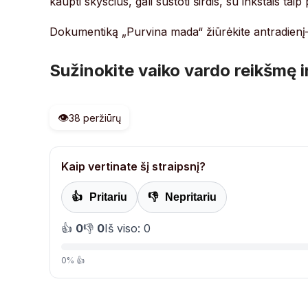
kaupti skysčius, gali sustoti širdis, su inkstais ta
Dokumentiką „Purvina mada“ žiūrėkite antradienį–ke
Sužinokite vaiko vardo reikšmę i
👁️
38 peržiūrų
Kaip vertinate šį straipsnį?
👍
Pritariu
👎
Nepritariu
👍
0
👎
0
Iš viso: 0
0% 👍