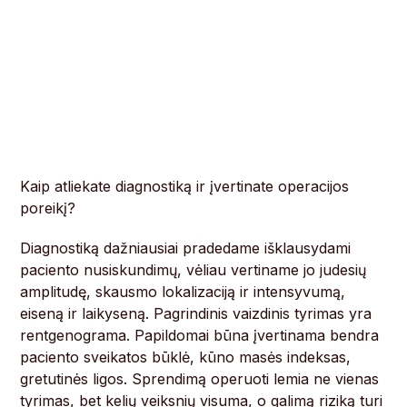
Kaip atliekate diagnostiką ir įvertinate operacijos
poreikį?
Diagnostiką dažniausiai pradedame išklausydami
paciento nusiskundimų, vėliau vertiname jo judesių
amplitudę, skausmo lokalizaciją ir intensyvumą,
eiseną ir laikyseną. Pagrindinis vaizdinis tyrimas yra
rentgenograma. Papildomai būna įvertinama bendra
paciento sveikatos būklė, kūno masės indeksas,
gretutinės ligos. Sprendimą operuoti lemia ne vienas
tyrimas, bet kelių veiksnių visuma, o galimą riziką turi