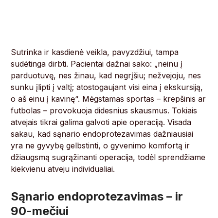
Sutrinka ir kasdienė veikla, pavyzdžiui, tampa
sudėtinga dirbti. Pacientai dažnai sako: „neinu į
parduotuvę, nes žinau, kad negrįšiu; nežvejoju, nes
sunku įlipti į valtį; atostogaujant visi eina į ekskursiją,
o aš einu į kavinę“. Mėgstamas sportas – krepšinis ar
futbolas – provokuoja didesnius skausmus. Tokiais
atvejais tikrai galima galvoti apie operaciją. Visada
sakau, kad sąnario endoprotezavimas dažniausiai
yra ne gyvybę gelbstinti, o gyvenimo komfortą ir
džiaugsmą sugrąžinanti operacija, todėl sprendžiame
kiekvienu atveju individualiai.
Sąnario endoprotezavimas – ir
90-mečiui