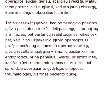
operacijos jaučiasi geriau, sparčiau sveiksta. Matau
tame prasmę ir džiaugiuosi, kad yra jaunų chirurgų,
kurie iš manęs mokosi šios technikos.
Tačiau nereikėtų galvoti, kad po tiesioginio priekinio
pjūvio pacientui nereikės įdėti pastangų – apribojimų
yra mažiau, bet pastangų reabilituojantis reikės tiek
pat, kaip ir po užpakalinio pjūvio operacijos. O
praėjus maždaug metams po operacijos, abiejų
pjūvių rezultatai išsilygina – žmonių pasitenkinimas
endoprotezu būna panašus. Svarbu prisiminti ir tai,
kad šis pjūvis rekomenduojamas ne visiems – tai
sprendžia operuojantis gydytojas ortopedas
traumatologas, įvertinęs paciento būklę.