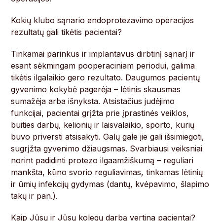
Kokių klubo sąnario endoprotezavimo operacijos
rezultatų gali tikėtis pacientai?
Tinkamai parinkus ir implantavus dirbtinį sąnarį ir
esant sėkmingam pooperaciniam periodui, galima
tikėtis ilgalaikio gero rezultato. Daugumos pacientų
gyvenimo kokybė pagerėja – lėtinis skausmas
sumažėja arba išnyksta. Atsistačius judėjimo
funkcijai, pacientai grįžta prie įprastinės veiklos,
buities darbų, kelionių ir laisvalaikio, sporto, kurių
buvo priversti atsisakyti. Galų gale jie gali išsimiegoti,
sugrįžta gyvenimo džiaugsmas. Svarbiausi veiksniai
norint padidinti protezo ilgaamžiškumą – reguliari
mankšta, kūno svorio reguliavimas, tinkamas lėtinių
ir ūmių infekcijų gydymas (dantų, kvėpavimo, šlapimo
takų ir pan.).
Kaip Jūsų ir Jūsų kolegų darbą vertina pacientai?