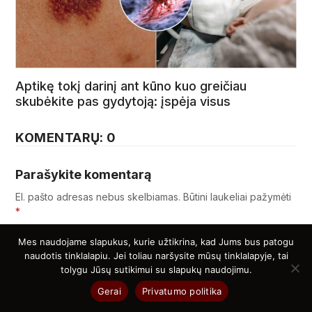
Aptikę tokį darinį ant kūno kuo greičiau
skubėkite pas gydytoją: įspėja visus
KOMENTARŲ: 0
Parašykite komentarą
El. pašto adresas nebus skelbiamas.
Būtini laukeliai pažymėti
*
Vardas
*
Mes naudojame slapukus, kurie užtikrina, kad Jums bus patogu
naudotis tinklalapiu. Jei toliau naršysite mūsų tinklalapyje, tai
tolygu Jūsų sutikimui su slapukų naudojimu.
Gerai
Privatumo politika
El. pašto adresas
*