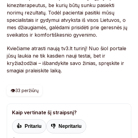
kineziterapeutus, be kurių būtų sunku pasiekti
norimų rezultatų. Todėl pacientai pasitiki mūsų
specialistais ir gydymui atvyksta iš visos Lietuvos, o
mes džiaugiamės, galėdami prisidėti prie geresnės jų
sveikatos ir komfortiškesnio gyvenimo.
Kviečiame atrasti naują tv3.lt turinį! Nuo šiol portale
jūsų laukia ne tik kasdien nauji testai, bet ir
kryžiažodžiai – išbandykite savo žinias, spręskite ir
smagiai praleiskite laiką.
👁️
33 peržiūrų
Kaip vertinate šį straipsnį?
👍
Pritariu
👎
Nepritariu