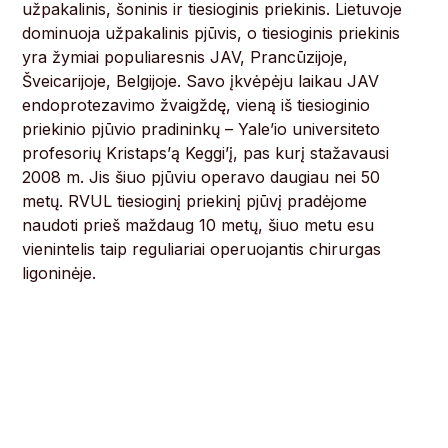
užpakalinis, šoninis ir tiesioginis priekinis. Lietuvoje
dominuoja užpakalinis pjūvis, o tiesioginis priekinis
yra žymiai populiaresnis JAV, Prancūzijoje,
Šveicarijoje, Belgijoje. Savo įkvėpėju laikau JAV
endoprotezavimo žvaigždę, vieną iš tiesioginio
priekinio pjūvio pradininkų – Yale’io universiteto
profesorių Kristaps’ą Keggi’į, pas kurį stažavausi
2008 m. Jis šiuo pjūviu operavo daugiau nei 50
metų. RVUL tiesioginį priekinį pjūvį pradėjome
naudoti prieš maždaug 10 metų, šiuo metu esu
vienintelis taip reguliariai operuojantis chirurgas
ligoninėje.