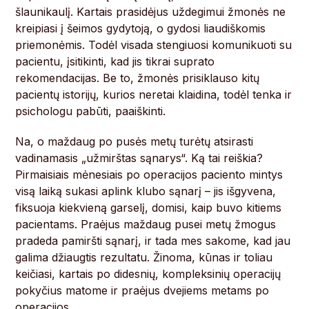
šlaunikaulį. Kartais prasidėjus uždegimui žmonės ne
kreipiasi į šeimos gydytoją, o gydosi liaudiškomis
priemonėmis. Todėl visada stengiuosi komunikuoti su
pacientu, įsitikinti, kad jis tikrai suprato
rekomendacijas. Be to, žmonės prisiklauso kitų
pacientų istorijų, kurios neretai klaidina, todėl tenka ir
psichologu pabūti, paaiškinti.
Na, o maždaug po pusės metų turėtų atsirasti
vadinamasis „užmirštas sąnarys“. Ką tai reiškia?
Pirmaisiais mėnesiais po operacijos paciento mintys
visą laiką sukasi aplink klubo sąnarį – jis išgyvena,
fiksuoja kiekvieną garselį, domisi, kaip buvo kitiems
pacientams. Praėjus maždaug pusei metų žmogus
pradeda pamiršti sąnarį, ir tada mes sakome, kad jau
galima džiaugtis rezultatu. Žinoma, kūnas ir toliau
keičiasi, kartais po didesnių, kompleksinių operacijų
pokyčius matome ir praėjus dvejiems metams po
operacijos.