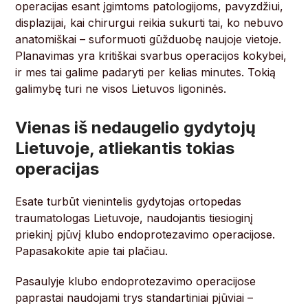
operacijas esant įgimtoms patologijoms, pavyzdžiui,
displazijai, kai chirurgui reikia sukurti tai, ko nebuvo
anatomiškai – suformuoti gūžduobę naujoje vietoje.
Planavimas yra kritiškai svarbus operacijos kokybei,
ir mes tai galime padaryti per kelias minutes. Tokią
galimybę turi ne visos Lietuvos ligoninės.
Vienas iš nedaugelio gydytojų
Lietuvoje, atliekantis tokias
operacijas
Esate turbūt vienintelis gydytojas ortopedas
traumatologas Lietuvoje, naudojantis tiesioginį
priekinį pjūvį klubo endoprotezavimo operacijose.
Papasakokite apie tai plačiau.
Pasaulyje klubo endoprotezavimo operacijose
paprastai naudojami trys standartiniai pjūviai –