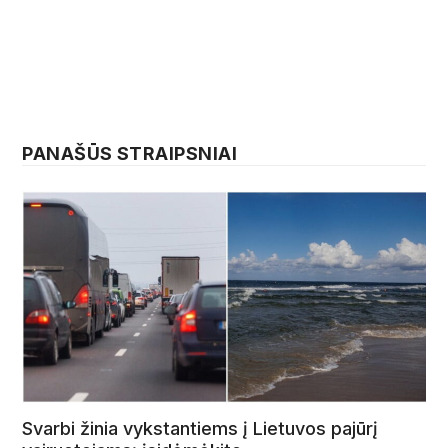
PANAŠŪS STRAIPSNIAI
Svarbi žinia vykstantiems į Lietuvos pajūrį