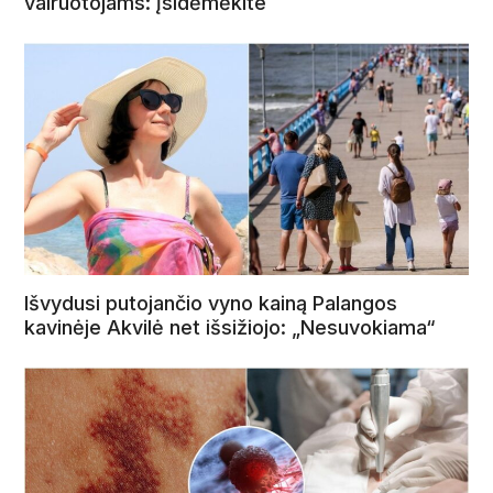
vairuotojams: įsidėmėkite
Išvydusi putojančio vyno kainą Palangos
kavinėje Akvilė net išsižiojo: „Nesuvokiama“