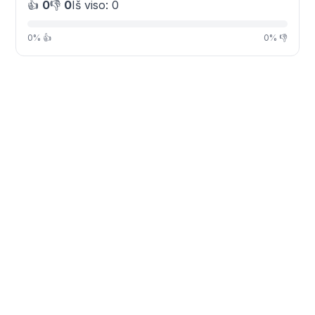
👍
0
👎
0
Iš viso: 0
0% 👍
0% 👎