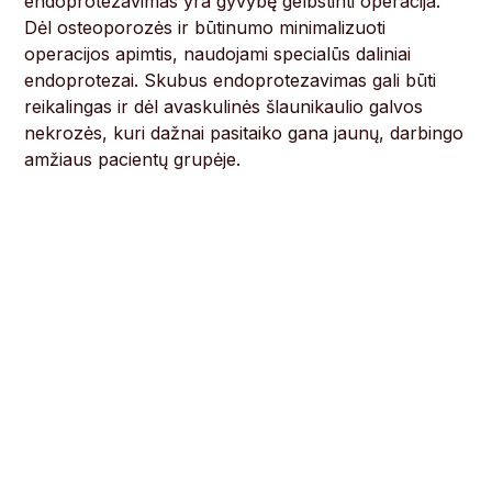
endoprotezavimas yra gyvybę gelbstinti operacija.
Dėl osteoporozės ir būtinumo minimalizuoti
operacijos apimtis, naudojami specialūs daliniai
endoprotezai. Skubus endoprotezavimas gali būti
reikalingas ir dėl avaskulinės šlaunikaulio galvos
nekrozės, kuri dažnai pasitaiko gana jaunų, darbingo
amžiaus pacientų grupėje.