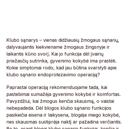
Klubo sąnarys – vienas didžiausių žmogaus sąnarių,
dalyvaujantis kiekviename žmogaus žingsnyje ir
laikantis kūno svorį. Kai jo funkcija dėl įvairių
priežasčių sutrinka, gyvenimo kokybė ima prastėti.
Kokie simptomai rodo, kad jau būtina svarstyti apie
klubo sąnario endoprotezavimo operaciją?
Paprastai operaciją rekomenduojame tada, kai
pastebimai sumažėja gyvenimo kokybė ir komfortas.
Pavyzdžiui, kai žmogus kenčia skausmą, o vaistai
nebepadeda. Dėl blogos klubo sąnario funkcijos
pasikeičia eisena ir laikysena, blogėja miego kokybė,
nes skausmas sustiprėja naktį ar pažadina verčiantis.
Be to, esant blogai klubo sąnario funkcijai, kenčia ir