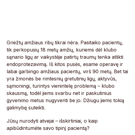
Griežtų amžiaus ribų tikrai nėra. Pasitaiko pacientų,
tik perkopusių 18 metų amžių, kuriems dėl klubo
sąnario ligų ar vaikystėje patirtų traumų tenka atlikti
endoprotezavimą. Iš kitos pusės, esame operavę ir
labai garbingo amžiaus pacientų, virš 90 metų. Bet tai
yra žmonės be rimtesnių gretutinių ligų, aktyvūs,
sąmoningi, turintys vienintelę problemą – klubo
skausmą, todėl jiems svarbu net ir paskutinius
gyvenimo metus nugyventi be jo. Džiugu jiems tokią
galimybę suteikti.
Jūsų nurodyti atvejai – išskirtiniai, o kaip
apibūdintumėte savo tipinį pacientą?