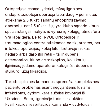
Ortopedijoje esame lyderiai, mūsų ligoninės
endoprotezuotojai operuoja labai daug – per metus
atliekame 2,5 tūkst. sąnarių endoprotezavimo
operacijų, net 1,5 tūkst. iš jų yra klubo sąnario. Jauni
specialistai gali mokytis iš vyresnių kolegų, atmosfera
yra labai gera. Be to, RVUL Ortopedijos ir
traumatologijos centre atliekamos ne tik įprastos, bet
ir tokios operacijos, kokių kitur Lietuvoje niekas
nedaro arba daro itin retai – tai ir dubens
osteotomijos, klubo artroskopijos, kojų kaulų
ilginimas, judamo aparato onkologinės, dubens ir
stuburo lūžių fiksacijos.
Tarpdisciplininės komandos sprendžia kompleksines
pacientų problemas esant negyjantiems lūžiams,
infekcijoms, gydomi kare sužeisti kovotojai iš
Ukrainos. Be to, ligoninėje turime ir aukštos
kvalifikacijos reabilitacijos komandą – gydytojus ir