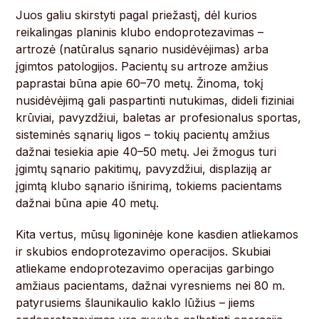
Juos galiu skirstyti pagal priežastį, dėl kurios
reikalingas planinis klubo endoprotezavimas –
artrozė (natūralus sąnario nusidėvėjimas) arba
įgimtos patologijos. Pacientų su artroze amžius
paprastai būna apie 60–70 metų. Žinoma, tokį
nusidėvėjimą gali paspartinti nutukimas, dideli fiziniai
krūviai, pavyzdžiui, baletas ar profesionalus sportas,
sisteminės sąnarių ligos – tokių pacientų amžius
dažnai tesiekia apie 40–50 metų. Jei žmogus turi
įgimtų sąnario pakitimų, pavyzdžiui, displaziją ar
įgimtą klubo sąnario išnirimą, tokiems pacientams
dažnai būna apie 40 metų.
Kita vertus, mūsų ligoninėje kone kasdien atliekamos
ir skubios endoprotezavimo operacijos. Skubiai
atliekame endoprotezavimo operacijas garbingo
amžiaus pacientams, dažnai vyresniems nei 80 m.
patyrusiems šlaunikaulio kaklo lūžius – jiems