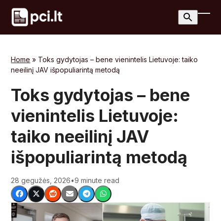
Skip
to
Ope
Clos
content
mobi
mobi
men
men
Home
»
Toks gydytojas – bene vienintelis Lietuvoje: taiko
neeilinį JAV išpopuliarintą metodą
Toks gydytojas – bene
vienintelis Lietuvoje:
taiko neeilinį JAV
išpopuliarintą metodą
28 gegužės, 2026
•
9 minute read