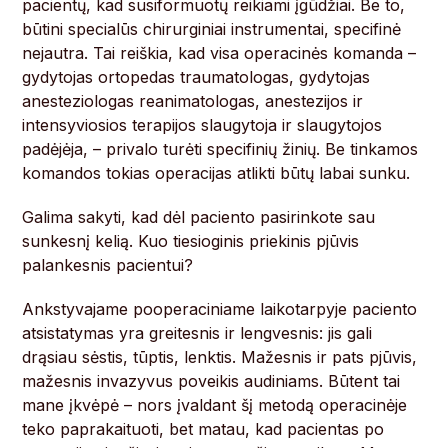
pacientų, kad susiformuotų reikiami įgūdžiai. Be to,
būtini specialūs chirurginiai instrumentai, specifinė
nejautra. Tai reiškia, kad visa operacinės komanda –
gydytojas ortopedas traumatologas, gydytojas
anesteziologas reanimatologas, anestezijos ir
intensyviosios terapijos slaugytoja ir slaugytojos
padėjėja, – privalo turėti specifinių žinių. Be tinkamos
komandos tokias operacijas atlikti būtų labai sunku.
Galima sakyti, kad dėl paciento pasirinkote sau
sunkesnį kelią. Kuo tiesioginis priekinis pjūvis
palankesnis pacientui?
Ankstyvajame pooperaciniame laikotarpyje paciento
atsistatymas yra greitesnis ir lengvesnis: jis gali
drąsiau sėstis, tūptis, lenktis. Mažesnis ir pats pjūvis,
mažesnis invazyvus poveikis audiniams. Būtent tai
mane įkvėpė – nors įvaldant šį metodą operacinėje
teko paprakaituoti, bet matau, kad pacientas po