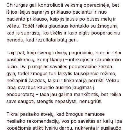
Chirurgas gali kontroliuoti veiksmą operacinėje, bet
iš jos išėjus sąnarys priklauso pacientui ir nuo
paciento priklauso, kaip jis jausis po pusės metų ir
vėliau. Todėl reikia glaudaus kontakto su žmogumi,
kad jis suprastų, ko tikėtis ir kaip elgtis pooperaciniu
periodu, kad rezultatai būtų geri.
Taip pat, kaip išvengti dviejų pagrindinių, nors ir retai
pasitaikančių, komplikacijų – infekcijos ir šlaunikaulio
lūžio. Dvi pirmąsias savaites pooperacinė žaizda
gyja, todėl žmogus turi laikytis tausojančio režimo,
nešlapinti žaizdos, laiku ir tinkamai ją perrišti. Vėliau
labai svarbus kaulinio audinio įaugimas į
endoprotezą – tada jau galima mankštintis, bet reikia
save saugoti, stengtis nepaslysti, nenugriūti.
Tikrai pasitaiko atvejų, kad žmogus namuose
nesilaiko rekomendacijų, vos po savaitės ar kelių lipa
kopėčiomis atlikti įvairių darbų, nukrenta ir susilaužo