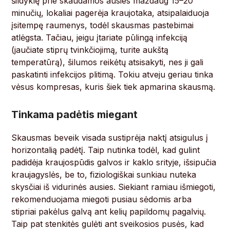
šildyklę prie skaudamos ausies maždaug 15–20
minučių, lokaliai pagerėja kraujotaka, atsipalaiduoja
įsitempę raumenys, todėl skausmas pastebimai
atlėgsta. Tačiau, jeigu įtariate pūlingą infekciją
(jaučiate stiprų tvinkčiojimą, turite aukštą
temperatūrą), šilumos reikėtų atsisakyti, nes ji gali
paskatinti infekcijos plitimą. Tokiu atveju geriau tinka
vėsus kompresas, kuris šiek tiek apmarina skausmą.
Tinkama padėtis miegant
Skausmas beveik visada sustiprėja naktį atsigulus į
horizontalią padėtį. Taip nutinka todėl, kad gulint
padidėja kraujospūdis galvos ir kaklo srityje, išsipučia
kraujagyslės, be to, fiziologiškai sunkiau nuteka
skysčiai iš vidurinės ausies. Siekiant ramiau išmiegoti,
rekomenduojama miegoti pusiau sėdomis arba
stipriai pakėlus galvą ant kelių papildomų pagalvių.
Taip pat stenkitės gulėti ant sveikosios pusės, kad