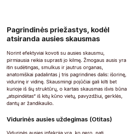
Pagrindinės priežastys, kodėl
atsiranda ausies skausmas
Norint efektyviai kovoti su ausies skausmu,
pirmiausia reikia suprasti jo kilmę. Žmogaus ausis yra
itin sudėtingas, smulkus ir jautrus organas,
anatomiškai padalintas į tris pagrindines dalis: išorinę,
vidurinę ir vidinę. Skausmingi pojūčiai gali kilti bet
kurioje iš šių struktūrų, o kartais skausmas išvis būna
„atspindėtas“ iš kitų kūno vietų, pavyzdžiui, gerklės,
dantų ar žandikaulio.
Vidurinės ausies uždegimas (Otitas)
Vidurinės ausies infekcija yra, ko gero, pati