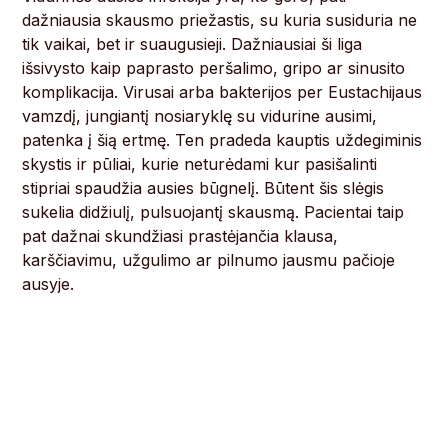
dažniausia skausmo priežastis, su kuria susiduria ne
tik vaikai, bet ir suaugusieji. Dažniausiai ši liga
išsivysto kaip paprasto peršalimo, gripo ar sinusito
komplikacija. Virusai arba bakterijos per Eustachijaus
vamzdį, jungiantį nosiaryklę su vidurine ausimi,
patenka į šią ertmę. Ten pradeda kauptis uždegiminis
skystis ir pūliai, kurie neturėdami kur pasišalinti
stipriai spaudžia ausies būgnelį. Būtent šis slėgis
sukelia didžiulį, pulsuojantį skausmą. Pacientai taip
pat dažnai skundžiasi prastėjančia klausa,
karščiavimu, užgulimo ar pilnumo jausmu pačioje
ausyje.