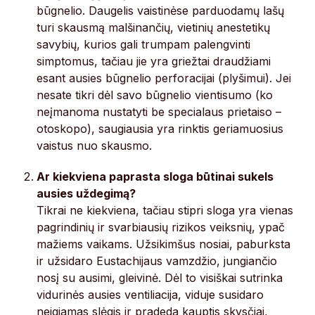
būgnelio. Daugelis vaistinėse parduodamų lašų
turi skausmą malšinančių, vietinių anestetikų
savybių, kurios gali trumpam palengvinti
simptomus, tačiau jie yra griežtai draudžiami
esant ausies būgnelio perforacijai (plyšimui). Jei
nesate tikri dėl savo būgnelio vientisumo (ko
neįmanoma nustatyti be specialaus prietaiso –
otoskopo), saugiausia yra rinktis geriamuosius
vaistus nuo skausmo.
Ar kiekviena paprasta sloga būtinai sukels
ausies uždegimą?
Tikrai ne kiekviena, tačiau stipri sloga yra vienas
pagrindinių ir svarbiausių rizikos veiksnių, ypač
mažiems vaikams. Užsikimšus nosiai, paburksta
ir užsidaro Eustachijaus vamzdžio, jungiančio
nosį su ausimi, gleivinė. Dėl to visiškai sutrinka
vidurinės ausies ventiliacija, viduje susidaro
neigiamas slėgis ir pradeda kauptis skysčiai,