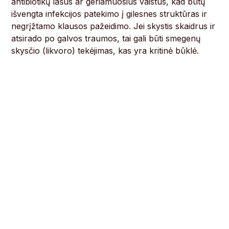
antibiotikų lašus ar geriamuosius vaistus, kad būtų
išvengta infekcijos patekimo į gilesnes struktūras ir
negrįžtamo klausos pažeidimo. Jei skystis skaidrus ir
atsirado po galvos traumos, tai gali būti smegenų
skysčio (likvoro) tekėjimas, kas yra kritinė būklė.