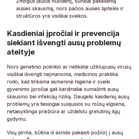
Žmogus jaučia nuolatinį, sunkiai pakeliamą
ausies skausmą, nors pačios ausies ląstelės ir
struktūros yra visiškai sveikos.
Kasdieniai įpročiai ir prevencija
siekiant išvengti ausų problemų
ateityje
Nors genetinio polinkio ar netikėtai užklupusių virusų
visiškai išvengti neįmanoma, medicinos praktika
rodo, kad tinkama asmeninė higiena ir sveiki
gyvenimo įpročiai gali kardinaliai sumažinti ausų
skausmo bei infekcijų riziką. Daugelis kasdienių ausų
problemų yra tiesiogiai susijusios su mūsų elgsena,
netaisyklinga priežiūra ar uždelstu gretutinių ligų
gydymu.
Visų pirma, būtina iš esmės pakeisti požiūrį į ausų