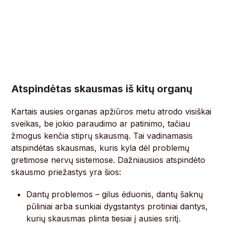
Atspindėtas skausmas iš kitų organų
Kartais ausies organas apžiūros metu atrodo visiškai
sveikas, be jokio paraudimo ar patinimo, tačiau
žmogus kenčia stiprų skausmą. Tai vadinamasis
atspindėtas skausmas, kuris kyla dėl problemų
gretimose nervų sistemose. Dažniausios atspindėto
skausmo priežastys yra šios:
Dantų problemos – gilus ėduonis, dantų šaknų
pūliniai arba sunkiai dygstantys protiniai dantys,
kurių skausmas plinta tiesiai į ausies sritį.