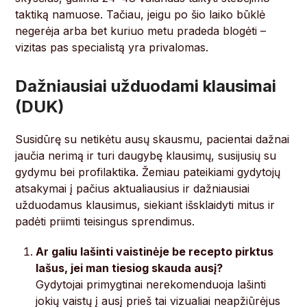
taktiką namuose. Tačiau, jeigu po šio laiko būklė
negerėja arba bet kuriuo metu pradeda blogėti –
vizitas pas specialistą yra privalomas.
Dažniausiai užduodami klausimai
(DUK)
Susidūrę su netikėtu ausų skausmu, pacientai dažnai
jaučia nerimą ir turi daugybę klausimų, susijusių su
gydymu bei profilaktika. Žemiau pateikiami gydytojų
atsakymai į pačius aktualiausius ir dažniausiai
užduodamus klausimus, siekiant išsklaidyti mitus ir
padėti priimti teisingus sprendimus.
Ar galiu lašinti vaistinėje be recepto pirktus
lašus, jei man tiesiog skauda ausį?
Gydytojai primygtinai nerekomenduoja lašinti
jokių vaistų į ausį prieš tai vizualiai neapžiūrėjus