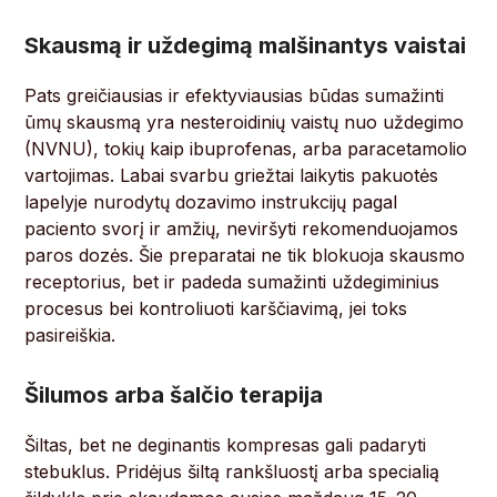
Skausmą ir uždegimą malšinantys vaistai
Pats greičiausias ir efektyviausias būdas sumažinti
ūmų skausmą yra nesteroidinių vaistų nuo uždegimo
(NVNU), tokių kaip ibuprofenas, arba paracetamolio
vartojimas. Labai svarbu griežtai laikytis pakuotės
lapelyje nurodytų dozavimo instrukcijų pagal
paciento svorį ir amžių, neviršyti rekomenduojamos
paros dozės. Šie preparatai ne tik blokuoja skausmo
receptorius, bet ir padeda sumažinti uždegiminius
procesus bei kontroliuoti karščiavimą, jei toks
pasireiškia.
Šilumos arba šalčio terapija
Šiltas, bet ne deginantis kompresas gali padaryti
stebuklus. Pridėjus šiltą rankšluostį arba specialią