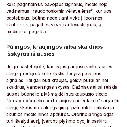
kelis pagrindinius pavojaus signalus, medicinoje
vadinamus „raudonosiomis vėliavėlėmis“, kuriuos
pastebėjus, būtina nedelsiant vykti į ligoninės
skubiosios pagalbos skyrių ar kviesti greitąją
medicinos pagalbą.
Pūlingos, kraujingos arba skaidrios
išskyros iš ausies
Jeigu pastebėjote, kad iš jūsų ar jūsų vaiko ausies
staiga pradėjo tekėti skystis, tai yra pavojaus
signalas. Tai gali būti kraujas, gelsvi pūliai ar net
skaidrus, vandeningas skystis. Dažniausiai tai reiškia
ausies būgnelio plyšimą dėl susikaupusio slėgio.
Nors po būgnelio perforacijos pacientai dažnai jaučia
staigų skausmo palengvėjimą, pati būklė reikalauja
skubios medicininės apžiūros. Otorinolaringologas
turi išvalyti ausį, įvertinti plyšimo dydį ir paskirti