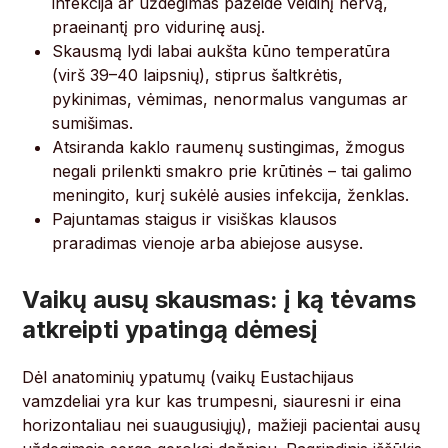
infekcija ar uždegimas pažeidė veidinį nervą,
praeinantį pro vidurinę ausį.
Skausmą lydi labai aukšta kūno temperatūra
(virš 39–40 laipsnių), stiprus šaltkrėtis,
pykinimas, vėmimas, nenormalus vangumas ar
sumišimas.
Atsiranda kaklo raumenų sustingimas, žmogus
negali prilenkti smakro prie krūtinės – tai galimo
meningito, kurį sukėlė ausies infekcija, ženklas.
Pajuntamas staigus ir visiškas klausos
praradimas vienoje arba abiejose ausyse.
Vaikų ausų skausmas: į ką tėvams
atkreipti ypatingą dėmesį
Dėl anatominių ypatumų (vaikų Eustachijaus
vamzdeliai yra kur kas trumpesni, siauresni ir eina
horizontaliau nei suaugusiųjų), mažieji pacientai ausų