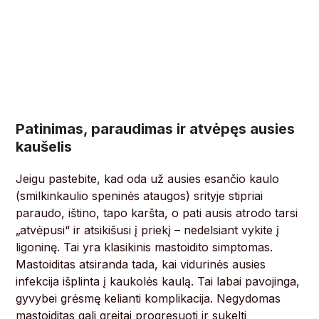
Patinimas, paraudimas ir atvėpęs ausies
kaušelis
Jeigu pastebite, kad oda už ausies esančio kaulo
(smilkinkaulio speninės ataugos) srityje stipriai
paraudo, ištino, tapo karšta, o pati ausis atrodo tarsi
„atvėpusi“ ir atsikišusi į priekį – nedelsiant vykite į
ligoninę. Tai yra klasikinis mastoidito simptomas.
Mastoiditas atsiranda tada, kai vidurinės ausies
infekcija išplinta į kaukolės kaulą. Tai labai pavojinga,
gyvybei grėsmę kelianti komplikacija. Negydomas
mastoiditas gali greitai progresuoti ir sukelti