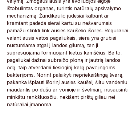
valymą. Žmogaus ausis yra evoliucijos eigoje
ištobulintas organas, turintis natūralų apsivalymo
mechanizmą. Žandikaulio judesiai kalbant ar
kramtant padeda sierai kartu su nešvarumais
pamažu slinkti link ausies kaušelio išorės. Reguliariai
valant ausis vatos pagaliukais, siera yra grubiai
nustumiama atgal į landos gilumą, ten ji
supresuojama formuojant kietus kamščius. Be to,
pagaliukai dažnai subraižo ploną ir jautrią landos
odą, taip atverdami tiesioginį kelią pavojingoms
bakterijoms. Norint palaikyti nepriekaištingą švarą,
pakanka išplauti išorinį ausies kaušelį šiltu vandeniu
maudantis po dušu ar vonioje ir švelniai jį nusausinti
minkštu rankšluosčiu, nekišant pirštų giliau nei
natūraliai įmanoma.