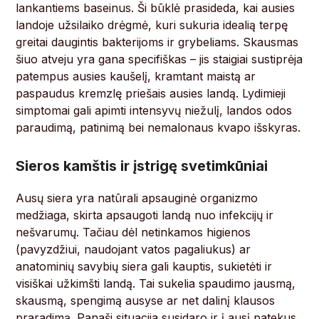
lankantiems baseinus. Ši būklė prasideda, kai ausies
landoje užsilaiko drėgmė, kuri sukuria idealią terpę
greitai daugintis bakterijoms ir grybeliams. Skausmas
šiuo atveju yra gana specifiškas – jis staigiai sustiprėja
patempus ausies kaušelį, kramtant maistą ar
paspaudus kremzlę priešais ausies landą. Lydimieji
simptomai gali apimti intensyvų niežulį, landos odos
paraudimą, patinimą bei nemalonaus kvapo išskyras.
Sieros kamštis ir įstrigę svetimkūniai
Ausų siera yra natūrali apsauginė organizmo
medžiaga, skirta apsaugoti landą nuo infekcijų ir
nešvarumų. Tačiau dėl netinkamos higienos
(pavyzdžiui, naudojant vatos pagaliukus) ar
anatominių savybių siera gali kauptis, sukietėti ir
visiškai užkimšti landą. Tai sukelia spaudimo jausmą,
skausmą, spengimą ausyse ar net dalinį klausos
praradimą. Panaši situacija susidaro ir į ausį patekus