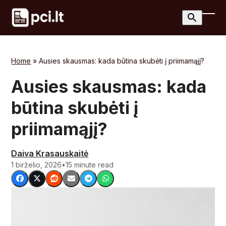
Skip
to
Ope
Clos
content
mobi
mobi
men
men
Home
»
Ausies skausmas: kada būtina skubėti į priimamąjį?
Ausies skausmas: kada
būtina skubėti į
priimamąjį?
Daiva Krasauskaitė
1 birželio, 2026
•
15 minute read