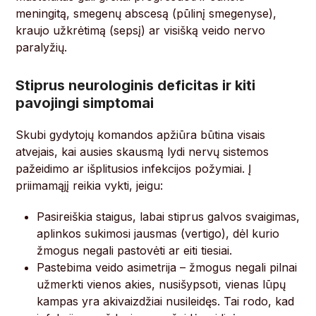
meningitą, smegenų abscesą (pūlinį smegenyse),
kraujo užkrėtimą (sepsį) ar visišką veido nervo
paralyžių.
Stiprus neurologinis deficitas ir kiti
pavojingi simptomai
Skubi gydytojų komandos apžiūra būtina visais
atvejais, kai ausies skausmą lydi nervų sistemos
pažeidimo ar išplitusios infekcijos požymiai. Į
priimamąjį reikia vykti, jeigu:
Pasireiškia staigus, labai stiprus galvos svaigimas,
aplinkos sukimosi jausmas (vertigo), dėl kurio
žmogus negali pastovėti ar eiti tiesiai.
Pastebima veido asimetrija – žmogus negali pilnai
užmerkti vienos akies, nusišypsoti, vienas lūpų
kampas yra akivaizdžiai nusileidęs. Tai rodo, kad