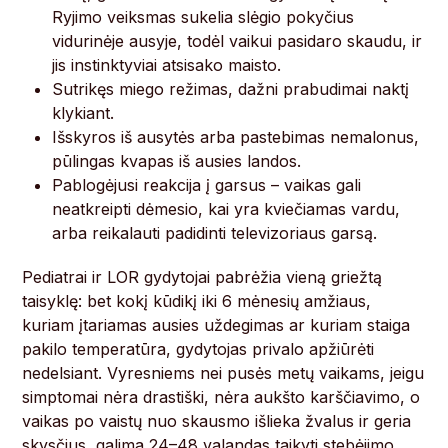
Ryjimo veiksmas sukelia slėgio pokyčius
vidurinėje ausyje, todėl vaikui pasidaro skaudu, ir
jis instinktyviai atsisako maisto.
Sutrikęs miego režimas, dažni prabudimai naktį
klykiant.
Išskyros iš ausytės arba pastebimas nemalonus,
pūlingas kvapas iš ausies landos.
Pablogėjusi reakcija į garsus – vaikas gali
neatkreipti dėmesio, kai yra kviečiamas vardu,
arba reikalauti padidinti televizoriaus garsą.
Pediatrai ir LOR gydytojai pabrėžia vieną griežtą
taisyklę: bet kokį kūdikį iki 6 mėnesių amžiaus,
kuriam įtariamas ausies uždegimas ar kuriam staiga
pakilo temperatūra, gydytojas privalo apžiūrėti
nedelsiant. Vyresniems nei pusės metų vaikams, jeigu
simptomai nėra drastiški, nėra aukšto karščiavimo, o
vaikas po vaistų nuo skausmo išlieka žvalus ir geria
skysčius, galima 24–48 valandas taikyti stebėjimo