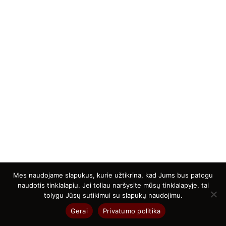
Mes naudojame slapukus, kurie užtikrina, kad Jums bus patogu
naudotis tinklalapiu. Jei toliau naršysite mūsų tinklalapyje, tai
tolygu Jūsų sutikimui su slapukų naudojimu.
Vandens sporto entuziastams, reguliariai lankantiems
Gerai
Privatumo politika
baseinus, ir asmenims, mėgstantiems vasarą ilgai
maudytis ežeruose, rekomenduojama prevenciškai