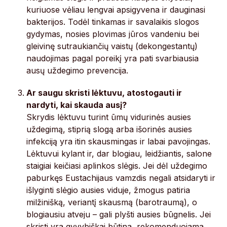
kuriuose vėliau lengvai apsigyvena ir dauginasi
bakterijos. Todėl tinkamas ir savalaikis slogos
gydymas, nosies plovimas jūros vandeniu bei
gleivinę sutraukiančių vaistų (dekongestantų)
naudojimas pagal poreikį yra pati svarbiausia
ausų uždegimo prevencija.
Ar saugu skristi lėktuvu, atostogauti ir
nardyti, kai skauda ausį?
Skrydis lėktuvu turint ūmų vidurinės ausies
uždegimą, stiprią slogą arba išorinės ausies
infekciją yra itin skausmingas ir labai pavojingas.
Lėktuvui kylant ir, dar blogiau, leidžiantis, salone
staigiai keičiasi aplinkos slėgis. Jei dėl uždegimo
paburkęs Eustachijaus vamzdis negali atsidaryti ir
išlyginti slėgio ausies viduje, žmogus patiria
milžinišką, veriantį skausmą (barotraumą), o
blogiausiu atveju – gali plyšti ausies būgnelis. Jei
skristi yra gyvybiškai būtina, rekomenduojama