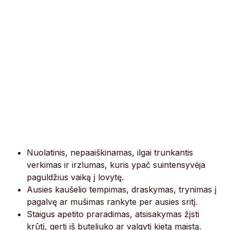
Nuolatinis, nepaaiškinamas, ilgai trunkantis
verkimas ir irzlumas, kuris ypač suintensyvėja
paguldžius vaiką į lovytę.
Ausies kaušelio tempimas, draskymas, trynimas į
pagalvę ar mušimas rankyte per ausies sritį.
Staigus apetito praradimas, atsisakymas žįsti
krūtį, gerti iš buteliuko ar valgyti kietą maistą.