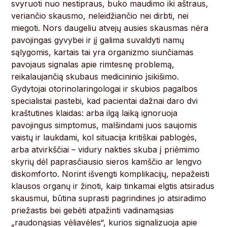
svyruoti nuo nestipraus, buko maudimo iki aštraus,
veriančio skausmo, neleidžiančio nei dirbti, nei
miegoti. Nors daugeliu atvejų ausies skausmas nėra
pavojingas gyvybei ir jį galima suvaldyti namų
sąlygomis, kartais tai yra organizmo siunčiamas
pavojaus signalas apie rimtesnę problemą,
reikalaujančią skubaus medicininio įsikišimo.
Gydytojai otorinolaringologai ir skubios pagalbos
specialistai pastebi, kad pacientai dažnai daro dvi
kraštutines klaidas: arba ilgą laiką ignoruoja
pavojingus simptomus, malšindami juos saujomis
vaistų ir laukdami, kol situacija kritiškai pablogės,
arba atvirkščiai – vidury nakties skuba į priėmimo
skyrių dėl paprasčiausio sieros kamščio ar lengvo
diskomforto. Norint išvengti komplikacijų, nepažeisti
klausos organų ir žinoti, kaip tinkamai elgtis atsiradus
skausmui, būtina suprasti pagrindines jo atsiradimo
priežastis bei gebėti atpažinti vadinamąsias
„raudonąsias vėliavėles“, kurios signalizuoja apie