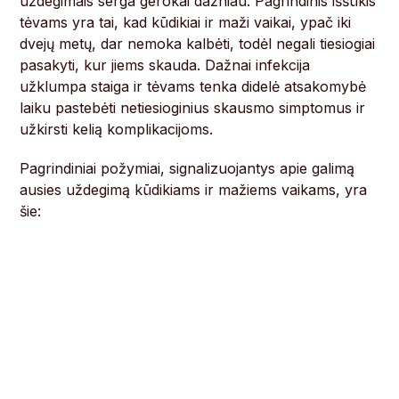
uždegimais serga gerokai dažniau. Pagrindinis iššūkis
tėvams yra tai, kad kūdikiai ir maži vaikai, ypač iki
dvejų metų, dar nemoka kalbėti, todėl negali tiesiogiai
pasakyti, kur jiems skauda. Dažnai infekcija
užklumpa staiga ir tėvams tenka didelė atsakomybė
laiku pastebėti netiesioginius skausmo simptomus ir
užkirsti kelią komplikacijoms.
Pagrindiniai požymiai, signalizuojantys apie galimą
ausies uždegimą kūdikiams ir mažiems vaikams, yra
šie: