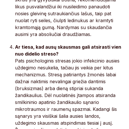
likus pusvalandžiui iki nusileidimo panaudoti
nosies gleivinę sutraukiančius lašus, taip pat
nuolat ryti seiles, čiulpti ledinukus ar kramtyti
kramtomąją gumą. Nardymas su skaudančia
ausimi yra absoliučiai draudžiamas.
Ar tiesa, kad ausų skausmas gali atsirasti vien
nuo didelio streso?
Pats psichologinis stresas jokio infekcinio ausies
uždegimo nesukelia, tačiau jis veikia per kitus
mechanizmus. Stresą patiriantys žmonės labai
dažnai naktimis nevalingai griežia dantimis
(bruksizmas) arba dieną stipriai sukanda
žandikaulius. Dėl nuolatinės įtampos atsiranda
smilkininio apatinio žandikaulio sąnario
mikrotraumos ir raumenų spazmai. Kadangi šis
sąnarys yra visiškai šalia ausies landos,
uždegimo skausmas atspindimas tiesiai į ausį.