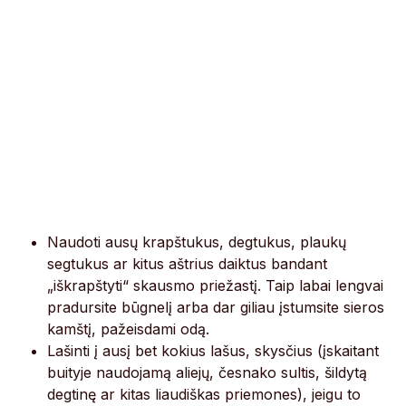
Naudoti ausų krapštukus, degtukus, plaukų
segtukus ar kitus aštrius daiktus bandant
„iškrapštyti“ skausmo priežastį. Taip labai lengvai
pradursite būgnelį arba dar giliau įstumsite sieros
kamštį, pažeisdami odą.
Lašinti į ausį bet kokius lašus, skysčius (įskaitant
buityje naudojamą aliejų, česnako sultis, šildytą
degtinę ar kitas liaudiškas priemones), jeigu to