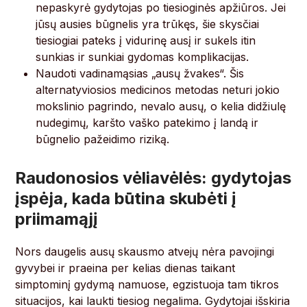
nepaskyrė gydytojas po tiesioginės apžiūros. Jei
jūsų ausies būgnelis yra trūkęs, šie skysčiai
tiesiogiai pateks į vidurinę ausį ir sukels itin
sunkias ir sunkiai gydomas komplikacijas.
Naudoti vadinamąsias „ausų žvakes“. Šis
alternatyviosios medicinos metodas neturi jokio
mokslinio pagrindo, nevalo ausų, o kelia didžiulę
nudegimų, karšto vaško patekimo į landą ir
būgnelio pažeidimo riziką.
Raudonosios vėliavėlės: gydytojas
įspėja, kada būtina skubėti į
priimamąjį
Nors daugelis ausų skausmo atvejų nėra pavojingi
gyvybei ir praeina per kelias dienas taikant
simptominį gydymą namuose, egzistuoja tam tikros
situacijos, kai laukti tiesiog negalima. Gydytojai išskiria