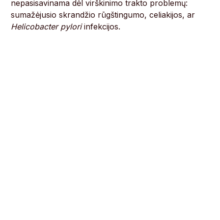
nepasisavinama dėl virškinimo trakto problemų:
sumažėjusio skrandžio rūgštingumo, celiakijos, ar
Helicobacter pylori
infekcijos.