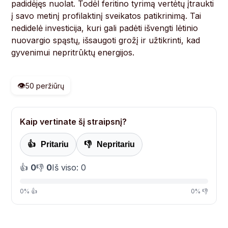
padidėjęs nuolat. Todėl feritino tyrimą vertėtų įtraukti
į savo metinį profilaktinį sveikatos patikrinimą. Tai
nedidelė investicija, kuri gali padėti išvengti lėtinio
nuovargio spąstų, išsaugoti grožį ir užtikrinti, kad
gyvenimui nepritrūktų energijos.
👁️
50 peržiūrų
Kaip vertinate šį straipsnį?
👍
Pritariu
👎
Nepritariu
👍
0
👎
0
Iš viso: 0
0% 👍
0% 👎