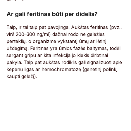
Ar gali feritinas būti per didelis?
Taip, ir tai taip pat pavojinga. Aukštas feritinas (pvz.,
virš 200–300 ng/ml) dažnai rodo ne geležies
perteklių, o organizme vykstantį ūmų ar lėtinį
uždegimą. Feritinas yra ūmios fazės baltymas, todėl
sergant gripu ar kita infekcija jo kiekis dirbtinai
pakyla. Taip pat aukštas rodiklis gali signalizuoti apie
kepenų ligas ar hemochromatozę (genetinį polinkį
kaupti geležį).