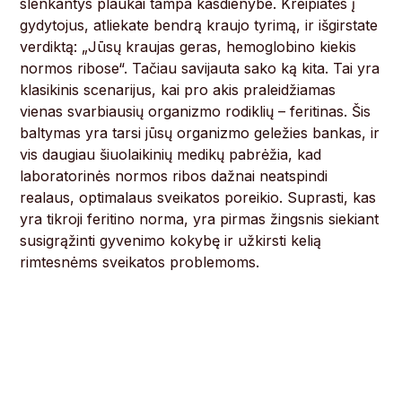
slenkantys plaukai tampa kasdienybe. Kreipiatės į
gydytojus, atliekate bendrą kraujo tyrimą, ir išgirstate
verdiktą: „Jūsų kraujas geras, hemoglobino kiekis
normos ribose“. Tačiau savijauta sako ką kita. Tai yra
klasikinis scenarijus, kai pro akis praleidžiamas
vienas svarbiausių organizmo rodiklių – feritinas. Šis
baltymas yra tarsi jūsų organizmo geležies bankas, ir
vis daugiau šiuolaikinių medikų pabrėžia, kad
laboratorinės normos ribos dažnai neatspindi
realaus, optimalaus sveikatos poreikio. Suprasti, kas
yra tikroji feritino norma, yra pirmas žingsnis siekiant
susigrąžinti gyvenimo kokybę ir užkirsti kelią
rimtesnėms sveikatos problemoms.