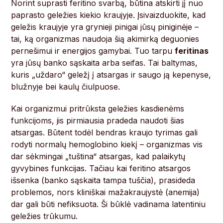
Norint suprasti feritino svarbą, būtina atskirti jį nuo
paprasto geležies kiekio kraujyje. Įsivaizduokite, kad
geležis kraujyje yra grynieji pinigai jūsų piniginėje –
tai, ką organizmas naudoja šią akimirką deguonies
pernešimui ir energijos gamybai. Tuo tarpu
feritinas
yra jūsų banko sąskaita arba seifas. Tai baltymas,
kuris „uždaro“ geležį į atsargas ir saugo ją kepenyse,
blužnyje bei kaulų čiulpuose.
Kai organizmui pritrūksta geležies kasdienėms
funkcijoms, jis pirmiausia pradeda naudoti šias
atsargas. Būtent todėl bendras kraujo tyrimas gali
rodyti normalų hemoglobino kiekį – organizmas vis
dar sėkmingai „tuština“ atsargas, kad palaikytų
gyvybines funkcijas. Tačiau kai feritino atsargos
išsenka (banko sąskaita tampa tuščia), prasideda
problemos, nors kliniškai mažakraujystė (anemija)
dar gali būti nefiksuota. Ši būklė vadinama latentiniu
geležies trūkumu.