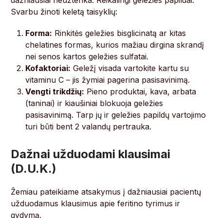
dažniausiai neužtenka. Reikalingi geležies papildai.
Svarbu žinoti keletą taisyklių:
Forma:
Rinkitės geležies bisglicinatą ar kitas
chelatines formas, kurios mažiau dirgina skrandį
nei senos kartos geležies sulfatai.
Kofaktoriai:
Geležį visada vartokite kartu su
vitaminu C – jis žymiai pagerina pasisavinimą.
Vengti trikdžių:
Pieno produktai, kava, arbata
(taninai) ir kiaušiniai blokuoja geležies
pasisavinimą. Tarp jų ir geležies papildų vartojimo
turi būti bent 2 valandų pertrauka.
Dažnai užduodami klausimai
(D.U.K.)
Žemiau pateikiame atsakymus į dažniausiai pacientų
užduodamus klausimus apie feritino tyrimus ir
gydymą.