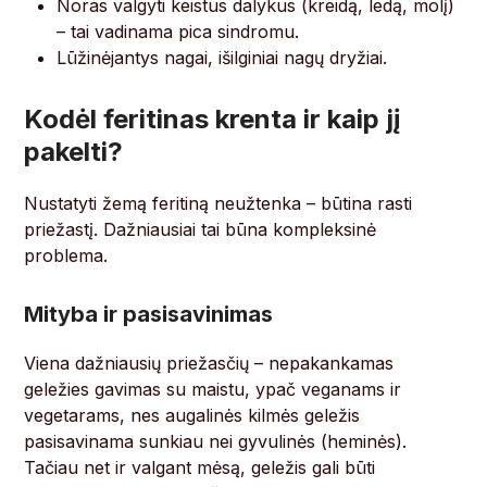
Noras valgyti keistus dalykus (kreidą, ledą, molį)
– tai vadinama pica sindromu.
Lūžinėjantys nagai, išilginiai nagų dryžiai.
Kodėl feritinas krenta ir kaip jį
pakelti?
Nustatyti žemą feritiną neužtenka – būtina rasti
priežastį. Dažniausiai tai būna kompleksinė
problema.
Mityba ir pasisavinimas
Viena dažniausių priežasčių – nepakankamas
geležies gavimas su maistu, ypač veganams ir
vegetarams, nes augalinės kilmės geležis
pasisavinama sunkiau nei gyvulinės (heminės).
Tačiau net ir valgant mėsą, geležis gali būti