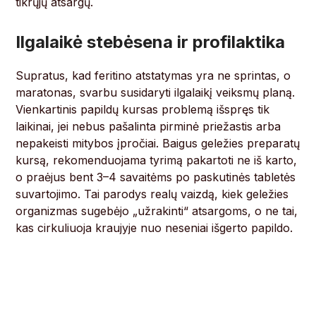
tikrųjų atsargų.
Ilgalaikė stebėsena ir profilaktika
Supratus, kad feritino atstatymas yra ne sprintas, o
maratonas, svarbu susidaryti ilgalaikį veiksmų planą.
Vienkartinis papildų kursas problemą išspręs tik
laikinai, jei nebus pašalinta pirminė priežastis arba
nepakeisti mitybos įpročiai. Baigus geležies preparatų
kursą, rekomenduojama tyrimą pakartoti ne iš karto,
o praėjus bent 3–4 savaitėms po paskutinės tabletės
suvartojimo. Tai parodys realų vaizdą, kiek geležies
organizmas sugebėjo „užrakinti“ atsargoms, o ne tai,
kas cirkuliuoja kraujyje nuo neseniai išgerto papildo.