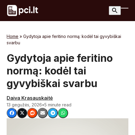
Skip
to
Ope
Clos
content
mobi
mobi
men
men
Home
»
Gydytoja apie feritino normą: kodėl tai gyvybiškai
svarbu
Gydytoja apie feritino
normą: kodėl tai
gyvybiškai svarbu
Daiva Krasauskaitė
13 gegužės, 2026
•
5 minute read