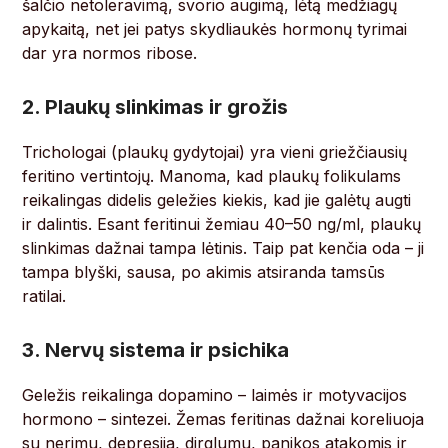
šalčio netoleravimą, svorio augimą, lėtą medžiagų
apykaitą, net jei patys skydliaukės hormonų tyrimai
dar yra normos ribose.
2. Plaukų slinkimas ir grožis
Trichologai (plaukų gydytojai) yra vieni griežčiausių
feritino vertintojų. Manoma, kad plaukų folikulams
reikalingas didelis geležies kiekis, kad jie galėtų augti
ir dalintis. Esant feritinui žemiau 40–50 ng/ml, plaukų
slinkimas dažnai tampa lėtinis. Taip pat kenčia oda – ji
tampa blyški, sausa, po akimis atsiranda tamsūs
ratilai.
3. Nervų sistema ir psichika
Geležis reikalinga dopamino – laimės ir motyvacijos
hormono – sintezei. Žemas feritinas dažnai koreliuoja
su nerimu, depresija, dirglumu, panikos atakomis ir