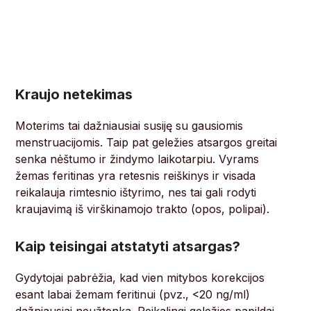
Kraujo netekimas
Moterims tai dažniausiai susiję su gausiomis
menstruacijomis. Taip pat geležies atsargos greitai
senka nėštumo ir žindymo laikotarpiu. Vyrams
žemas feritinas yra retesnis reiškinys ir visada
reikalauja rimtesnio ištyrimo, nes tai gali rodyti
kraujavimą iš virškinamojo trakto (opos, polipai).
Kaip teisingai atstatyti atsargas?
Gydytojai pabrėžia, kad vien mitybos korekcijos
esant labai žemam feritinui (pvz., <20 ng/ml)