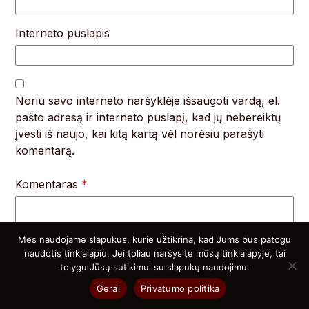
Interneto puslapis
Noriu savo interneto naršyklėje išsaugoti vardą, el.
pašto adresą ir interneto puslapį, kad jų nebereiktų
įvesti iš naujo, kai kitą kartą vėl norėsiu parašyti
komentarą.
Komentaras
*
Mes naudojame slapukus, kurie užtikrina, kad Jums bus patogu
naudotis tinklalapiu. Jei toliau naršysite mūsų tinklalapyje, tai
tolygu Jūsų sutikimui su slapukų naudojimu.
Gerai
Privatumo politika