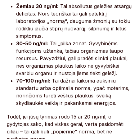
Žemiau 30 ng/ml:
Tai absoliutus geležies atsargų
deficitas. Nors teoriškai tai gali patekti į
laboratorijos „normą“, dauguma žmonių su tokiu
rodikliu jaučia stiprų nuovargį, silpnumą ir kitus
simptomus.
30–50 ng/ml:
Tai „pilka zona“. Gyvybinėms
funkcijoms užtenka, tačiau organizmas taupo
resursus. Pavyzdžiui, gali pradėti slinkti plaukai,
nes organizmas plaukus laiko ne gyvybiškai
svarbiu organu ir nustoja jiems tiekti geležį.
70–100 ng/ml:
Tai dažnai laikoma auksiniu
standartu arba optimalia norma, ypač moterims,
norinčioms turėti vešlius plaukus, sveiką
skydliaukės veiklą ir pakankamai energijos.
Todėl, jei jūsų tyrimas rodo 15 ar 20 ng/ml, o
gydytojas sako, kad viskas gerai, verta pasidomėti
giliau – tai gali būti „popierinė“ norma, bet ne