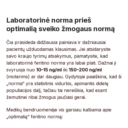
Laboratorinė norma prieš
optimalią sveiko žmogaus normą
Čia prasideda didžiausia painiava ir dažniausiai
pacientų užduodamas klausimas. Jei atsidarysite
savo kraujo tyrimų atsakymus, pamatysite, kad
laboratorinė feritino norma yra labai plati. Dažnai ji
svyruoja nuo
10–15 ng/ml
iki
150–200 ng/ml
(moterims) ar dar daugiau. Gydytojai paaiškina, kad ši
„norma“ yra statistinis vidurkis, apimantis didelę
populiacijos dalį, tačiau tai nereiškia, kad esant
žemutinei ribai žmogus jaučiasi gerai.
Medikų bendruomenėje vis garsiau kalbama apie
„optimalią“ feritino normą: