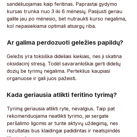
sandėliuojamas kaip feritinas. Paprastai gydymo
kursas trunka nuo 3 iki 6 mėnesių. Pasijusti geriau
galite jau po mėnesio, bet nutraukti kurso negalima,
kol nepasiekiama optimali atsargų riba.
Ar galima perdozuoti geležies papildų?
Geležis yra toksiška dideliais kiekiais, nes ji skatina
oksidacinį stresą. Todėl savarankiškai gerti didelių
dozių be tyrimų negalima. Perteklius kaupiasi
organuose ir gali juos pažeisti.
Kada geriausia atlikti feritino tyrimą?
Tyrimą geriausia atlikti ryte, nevalgius. Taip pat
rekomenduojama neatlikti tyrimo, jei sergate
peršalimo ligomis ar turite aktyvų uždegimą, nes
rezultatas bus klaidingai padidintas ir neatspindės