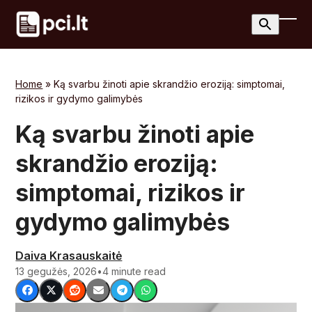
Skip
to
Ope
Clos
content
mobi
mobi
men
men
Home
»
Ką svarbu žinoti apie skrandžio eroziją: simptomai,
rizikos ir gydymo galimybės
Ką svarbu žinoti apie
skrandžio eroziją:
simptomai, rizikos ir
gydymo galimybės
Daiva Krasauskaitė
13 gegužės, 2026
•
4 minute read