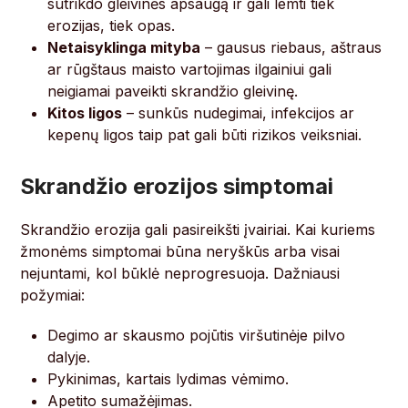
sutrikdo gleivinės apsaugą ir gali lemti tiek
erozijas, tiek opas.
Netaisyklinga mityba
– gausus riebaus, aštraus
ar rūgštaus maisto vartojimas ilgainiui gali
neigiamai paveikti skrandžio gleivinę.
Kitos ligos
– sunkūs nudegimai, infekcijos ar
kepenų ligos taip pat gali būti rizikos veiksniai.
Skrandžio erozijos simptomai
Skrandžio erozija gali pasireikšti įvairiai. Kai kuriems
žmonėms simptomai būna neryškūs arba visai
nejuntami, kol būklė neprogresuoja. Dažniausi
požymiai:
Degimo ar skausmo pojūtis viršutinėje pilvo
dalyje.
Pykinimas, kartais lydimas vėmimo.
Apetito sumažėjimas.