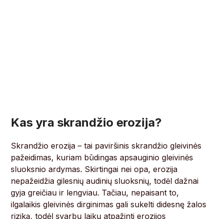
Kas yra skrandžio erozija?
Skrandžio erozija – tai paviršinis skrandžio gleivinės
pažeidimas, kuriam būdingas apsauginio gleivinės
sluoksnio ardymas. Skirtingai nei opa, erozija
nepažeidžia gilesnių audinių sluoksnių, todėl dažnai
gyja greičiau ir lengviau. Tačiau, nepaisant to,
ilgalaikis gleivinės dirginimas gali sukelti didesnę žalos
riziką, todėl svarbu laiku atpažinti erozijos