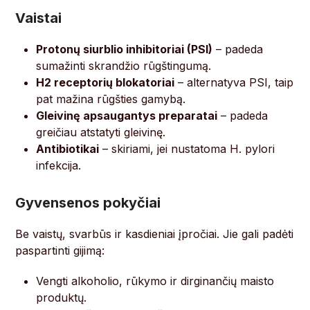
Vaistai
Protonų siurblio inhibitoriai (PSI)
– padeda
sumažinti skrandžio rūgštingumą.
H2 receptorių blokatoriai
– alternatyva PSI, taip
pat mažina rūgšties gamybą.
Gleivinę apsaugantys preparatai
– padeda
greičiau atstatyti gleivinę.
Antibiotikai
– skiriami, jei nustatoma H. pylori
infekcija.
Gyvensenos pokyčiai
Be vaistų, svarbūs ir kasdieniai įpročiai. Jie gali padėti
paspartinti gijimą:
Vengti alkoholio, rūkymo ir dirginančių maisto
produktų.