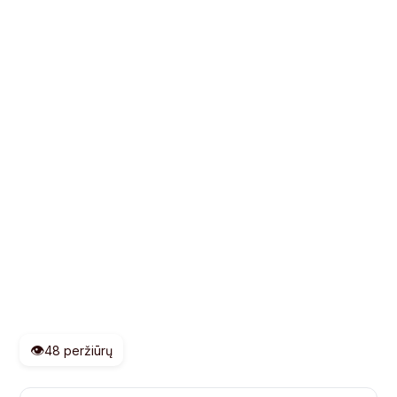
👁️
48 peržiūrų