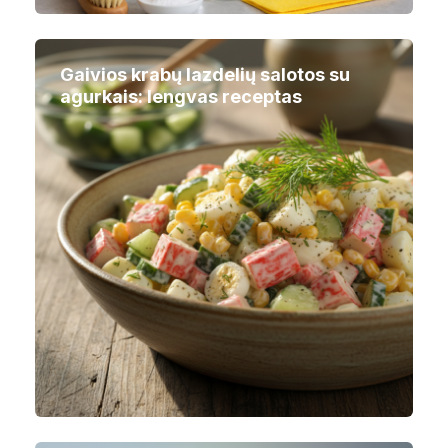
Gaivios krabų lazdelių salotos su
agurkais: lengvas receptas