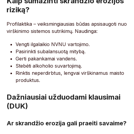
Kaip sumažinti skrandžio erozijos
riziką?
Profilaktika – veiksmingiausias būdas apsisaugoti nuo
virškinimo sistemos sutrikimų. Naudinga:
Vengti ilgalaikio NVNU vartojimo.
Pasirinkti subalansuotą mitybą.
Gerti pakankamai vandens.
Stebėti alkoholio suvartojimą.
Rinktis neperdirbtus, lengvai virškinamus maisto
produktus.
Dažniausiai užduodami klausimai
(DUK)
Ar skrandžio erozija gali praeiti savaime?