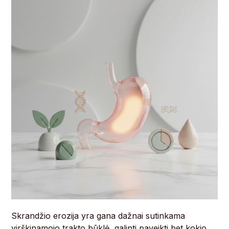
Skrandžio erozija yra gana dažnai sutinkama
virškinamojo trakto būklė, galinti paveikti bet kokio