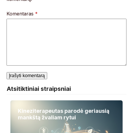
Komentaras
*
Atsitiktiniai straipsniai
Kineziterapeutas parodė geriausią
mankštą žvaliam rytui