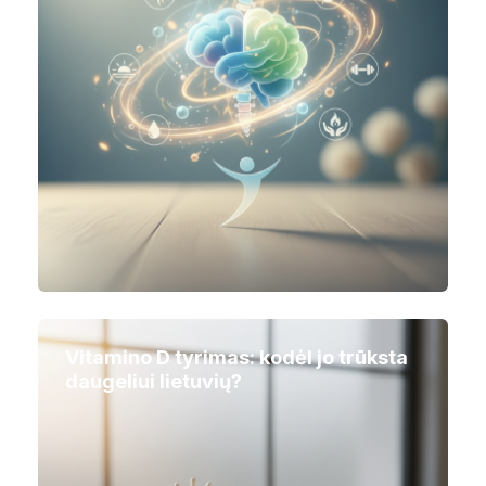
Vitamino D tyrimas: kodėl jo trūksta
daugeliui lietuvių?