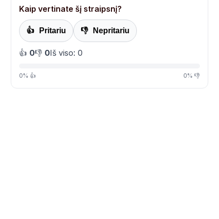
Kaip vertinate šį straipsnį?
👍
Pritariu
👎
Nepritariu
👍
0
👎
0
Iš viso: 0
0% 👍
0% 👎