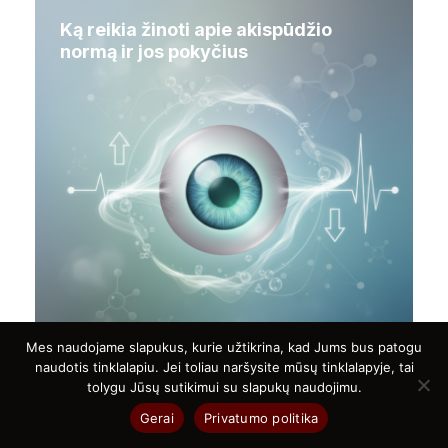
Ką reikia žinoti apie akispūdžio
normą ir jos pokyčius
Mes naudojame slapukus, kurie užtikrina, kad Jums bus patogu
naudotis tinklalapiu. Jei toliau naršysite mūsų tinklalapyje, tai
tolygu Jūsų sutikimui su slapukų naudojimu.
Gerai
Privatumo politika