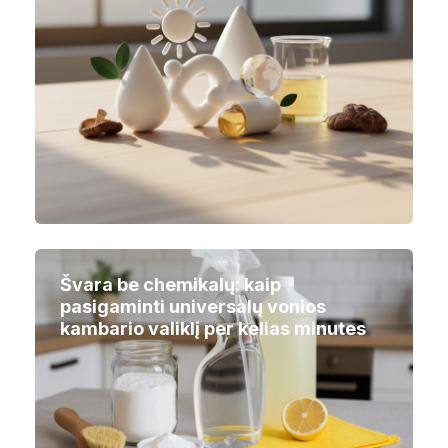
Švara be chemikalų: kaip
pasigaminti universalų vonios
kambario valiklį per kelias minutes