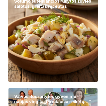
Sotumo suteikiančios rūkytos žuvies
salotos: greitas receptas
Vaivos Budraitytės gyvenime –
naujas vingis: „Pirmiausia reikėtų…“