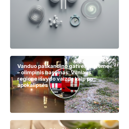
Vanduo paskandino gatves, o kieme
– olimpinis baseinas: Vilniaus
regione išvydo vaizdą kaip po
apokalipsės