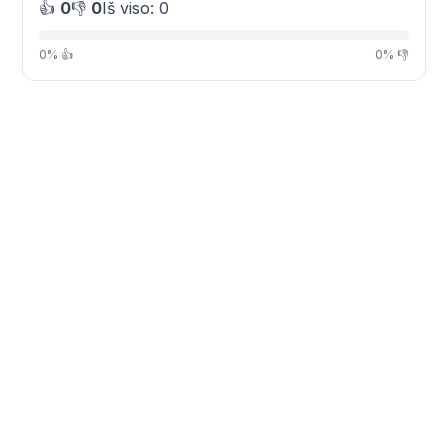
👍
0
👎
0
Iš viso: 0
0% 👍
0% 👎