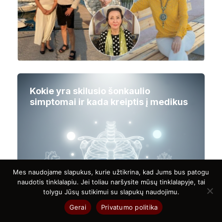
Kokie yra skilusio šonkaulio
simptomai ir kada kreiptis į medikus
Mes naudojame slapukus, kurie užtikrina, kad Jums bus patogu
naudotis tinklalapiu. Jei toliau naršysite mūsų tinklalapyje, tai
tolygu Jūsų sutikimui su slapukų naudojimu.
Gerai
Privatumo politika