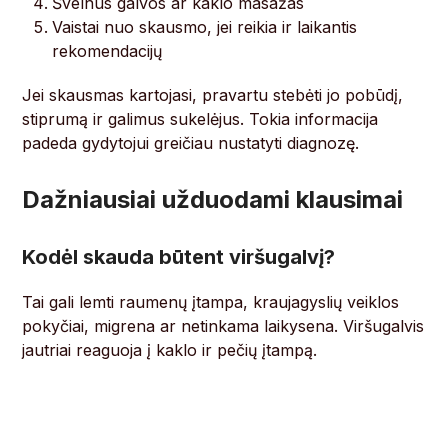
Švelnus galvos ar kaklo masažas
Vaistai nuo skausmo, jei reikia ir laikantis
rekomendacijų
Jei skausmas kartojasi, pravartu stebėti jo pobūdį,
stiprumą ir galimus sukelėjus. Tokia informacija
padeda gydytojui greičiau nustatyti diagnozę.
Dažniausiai užduodami klausimai
Kodėl skauda būtent viršugalvį?
Tai gali lemti raumenų įtampa, kraujagyslių veiklos
pokyčiai, migrena ar netinkama laikysena. Viršugalvis
jautriai reaguoja į kaklo ir pečių įtampą.