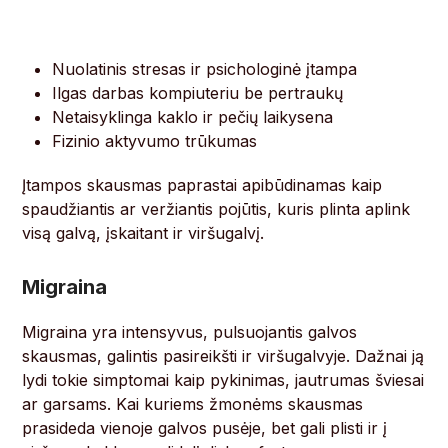
Nuolatinis stresas ir psichologinė įtampa
Ilgas darbas kompiuteriu be pertraukų
Netaisyklinga kaklo ir pečių laikysena
Fizinio aktyvumo trūkumas
Įtampos skausmas paprastai apibūdinamas kaip
spaudžiantis ar veržiantis pojūtis, kuris plinta aplink
visą galvą, įskaitant ir viršugalvį.
Migraina
Migraina yra intensyvus, pulsuojantis galvos
skausmas, galintis pasireikšti ir viršugalvyje. Dažnai ją
lydi tokie simptomai kaip pykinimas, jautrumas šviesai
ar garsams. Kai kuriems žmonėms skausmas
prasideda vienoje galvos pusėje, bet gali plisti ir į