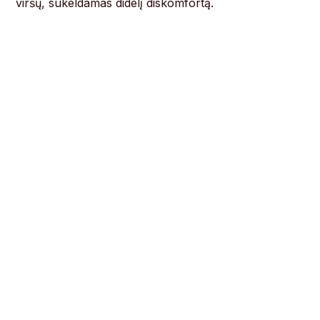
viršų, sukeldamas didelį diskomfortą.