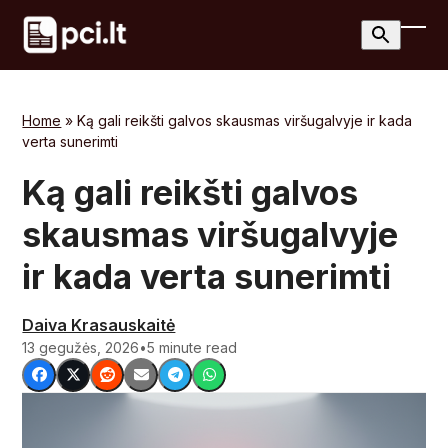
Skip
to
Ope
Clos
content
mobi
mobi
men
men
Home
»
Ką gali reikšti galvos skausmas viršugalvyje ir kada
verta sunerimti
Ką gali reikšti galvos
skausmas viršugalvyje
ir kada verta sunerimti
Daiva Krasauskaitė
13 gegužės, 2026
•
5 minute read