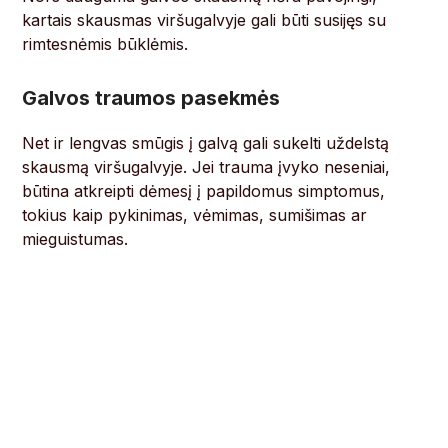
kartais skausmas viršugalvyje gali būti susijęs su
rimtesnėmis būklėmis.
Galvos traumos pasekmės
Net ir lengvas smūgis į galvą gali sukelti uždelstą
skausmą viršugalvyje. Jei trauma įvyko neseniai,
būtina atkreipti dėmesį į papildomus simptomus,
tokius kaip pykinimas, vėmimas, sumišimas ar
mieguistumas.