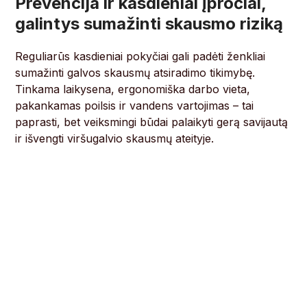
Prevencija ir kasdieniai įpročiai,
galintys sumažinti skausmo riziką
Reguliarūs kasdieniai pokyčiai gali padėti ženkliai
sumažinti galvos skausmų atsiradimo tikimybę.
Tinkama laikysena, ergonomiška darbo vieta,
pakankamas poilsis ir vandens vartojimas – tai
paprasti, bet veiksmingi būdai palaikyti gerą savijautą
ir išvengti viršugalvio skausmų ateityje.