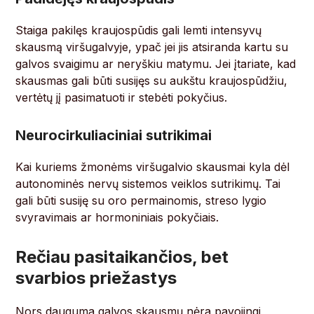
Staiga pakilęs kraujospūdis gali lemti intensyvų
skausmą viršugalvyje, ypač jei jis atsiranda kartu su
galvos svaigimu ar neryškiu matymu. Jei įtariate, kad
skausmas gali būti susijęs su aukštu kraujospūdžiu,
vertėtų jį pasimatuoti ir stebėti pokyčius.
Neurocirkuliaciniai sutrikimai
Kai kuriems žmonėms viršugalvio skausmai kyla dėl
autonominės nervų sistemos veiklos sutrikimų. Tai
gali būti susiję su oro permainomis, streso lygio
svyravimais ar hormoniniais pokyčiais.
Rečiau pasitaikančios, bet
svarbios priežastys
Nors dauguma galvos skausmų nėra pavojingi,