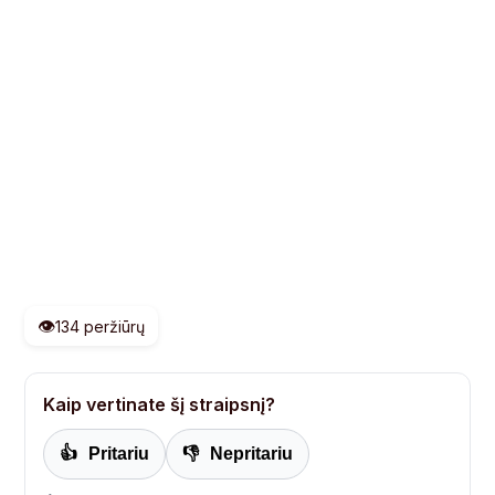
👁️
134 peržiūrų
Kaip vertinate šį straipsnį?
👍
Pritariu
👎
Nepritariu