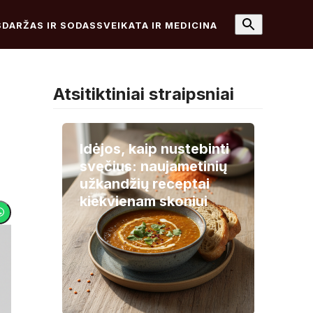
S
DARŽAS IR SODAS
SVEIKATA IR MEDICINA
Atsitiktiniai straipsniai
Idėjos, kaip nustebinti
svečius: naujametinių
užkandžių receptai
kiekvienam skoniui