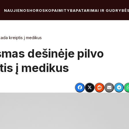
NAUJIENOS
HOROSKOPAI
MITYBA
PATARIMAI IR GUDRYBĖ
kada kreiptis į medikus
usmas dešinėje pilvo
tis į medikus