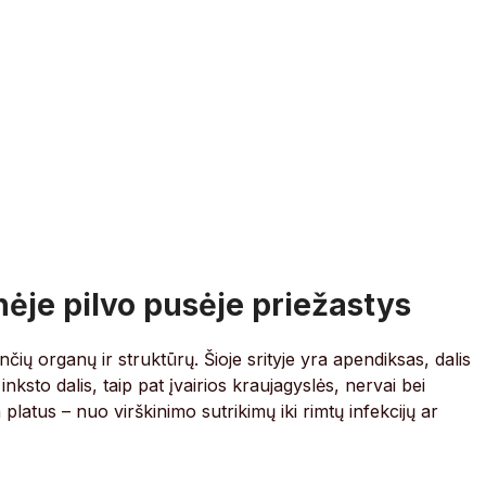
ėje pilvo pusėje priežastys
ų organų ir struktūrų. Šioje srityje yra apendiksas, dalis
inksto dalis, taip pat įvairios kraujagyslės, nervai bei
latus – nuo virškinimo sutrikimų iki rimtų infekcijų ar