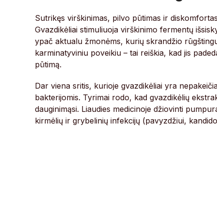
Sutrikęs virškinimas, pilvo pūtimas ir diskomfort
Gvazdikėliai stimuliuoja virškinimo fermentų išsisk
ypač aktualu žmonėms, kurių skrandžio rūgštingu
karminatyviniu poveikiu – tai reiškia, kad jis pad
pūtimą.
Dar viena sritis, kurioje gvazdikėliai yra nepakei
bakterijomis. Tyrimai rodo, kad gvazdikėlių ekstrakt
dauginimąsi. Liaudies medicinoje džiovinti pump
kirmėlių ir grybelinių infekcijų (pavyzdžiui, kand