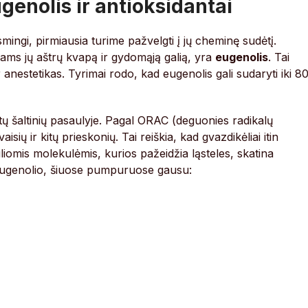
ugenolis ir antioksidantai
mingi, pirmiausia turime pažvelgti į jų cheminę sudėtį.
liams jų aštrų kvapą ir gydomąją galią, yra
eugenolis
. Tai
r anestetikas. Tyrimai rodo, kad eugenolis gali sudaryti iki 8
antų šaltinių pasaulyje. Pagal ORAC (deguonies radikalų
isių ir kitų prieskonių. Tai reiškia, kad gvazdikėliai itin
biliomis molekulėmis, kurios pažeidžia ląsteles, skatina
Be eugenolio, šiuose pumpuruose gausu: