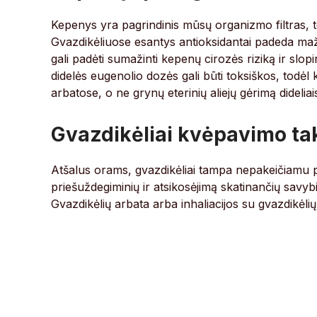
Kepenys yra pagrindinis mūsų organizmo filtras, to
Gvazdikėliuose esantys antioksidantai padeda maži
gali padėti sumažinti kepenų cirozės riziką ir slop
didelės eugenolio dozės gali būti toksiškos, todėl
arbatose, o ne grynų eterinių aliejų gėrimą dideliais
Gvazdikėliai kvėpavimo ta
Atšalus orams, gvazdikėliai tampa nepakeičiamu pa
priešuždegiminių ir atsikosėjimą skatinančių savybių
Gvazdikėlių arbata arba inhaliacijos su gvazdikėlių