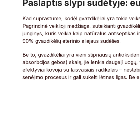
Paslaptis slypi sudėtyje: e
Kad suprastume, kodėl gvazdikėliai yra tokie veiks
Pagrindinė veiklioji medžiaga, suteikianti gvazdikė
junginys, kuris veikia kaip natūralus antiseptikas i
90% gvazdikėlių eterinio aliejaus sudėties.
Be to, gvazdikėliai yra vieni stipriausių antioksid
absorbcijos gebos) skalę, jie lenkia daugelį uogų, va
efektyviai kovoja su laisvaisiais radikalais – nesta
senėjimo procesus ir gali sukelti lėtines ligas. 