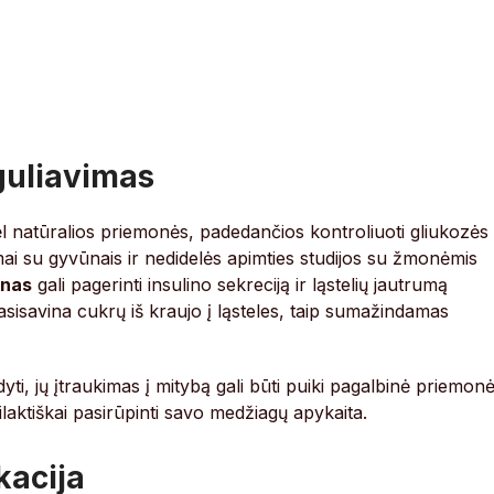
guliavimas
 natūralios priemonės, padedančios kontroliuoti gliukozės
imai su gyvūnais ir nedidelės apimties studijos su žmonėmis
inas
gali pagerinti insulino sekreciją ir ląstelių jautrumą
pasisavina cukrų iš kraujo į ląsteles, taip sumažindamas
dyti, jų įtraukimas į mitybą gali būti puiki pagalbinė priemon
ilaktiškai pasirūpinti savo medžiagų apykaita.
kacija