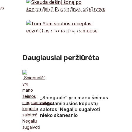
kiekvienam
es
Skauda dešinį šoną po
šonkauliais?
Pagrindinės priežastys
Tom Yum sriubos
receptas: egzotiškas
skonis jūsų namuose
Daugiausiai peržiūrėta
„Snieguolė” yra mano šeimos
mėgstamiausios kopūstų
salotos! Negaliu sugalvoti
nieko skanesnio