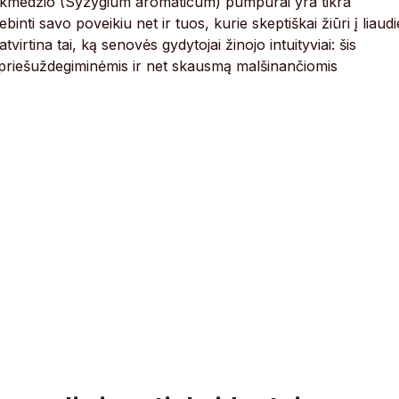
azdikmedžio (Syzygium aromaticum) pumpurai yra tikra
binti savo poveikiu net ir tuos, kurie skeptiškai žiūri į liaudi
virtina tai, ką senovės gydytojai žinojo intuityviai: šis
, priešuždegiminėmis ir net skausmą malšinančiomis