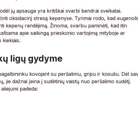
dėl jų apsauga yra kritiškai svarbi bendrai sveikatai.
nti oksidacinį stresą kepenyse. Tyrimai rodo, kad eugenoli
inti kepenų randėjimą. Žinoma, svarbu paminėti, kad itin
 kalbama apie saikingą prieskonio vartojimą mityboje ar
 kiekiais.
kų ligų gydyme
galbininku kovojant su peršalimu, gripu ir kosuliu. Dėl sa
, jie dažnai įeina į sudėtinių vaistų nuo peršalimo sudėtį.
 aliejumi padeda: