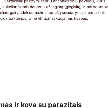
vazdikėliai pasižymi stipriu antibakteriniu poveikiu, kuris
, sukeliančiomis dantenų uždegimą (gingivitą) ir parodontoz
iais gali padėti sumažinti apnašų susidarymą ir panaikinti
čios bakterijos, o ne tik užmaskuojamas kvapas.
mas ir kova su parazitais