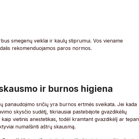
rbus smegenų veiklai ir kaulų stiprumui. Vos viename
lė dalis rekomenduojamos paros normos.
 skausmo ir burnos higiena
ėlių panaudojimo sričių yra burnos ertmės sveikata. Jei kada
vimo skysčio sudėtį, tikriausiai pastebėjote gvazdikėlių
 kaip vietinis anestetikas, todėl kramtant gvazdikėlį ar tepan
ektyviai numalšinti aštrų skausmą.