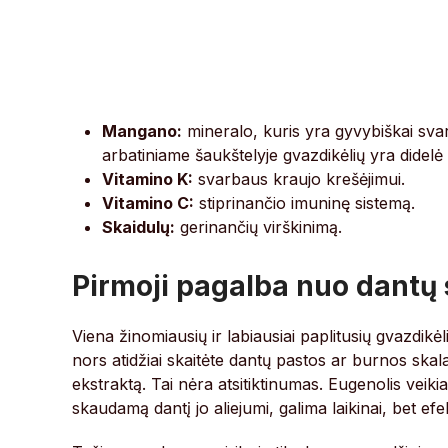
Mangano:
mineralo, kuris yra gyvybiškai sva
arbatiniame šaukštelyje gvazdikėlių yra dide
Vitamino K:
svarbaus kraujo krešėjimui.
Vitamino C:
stiprinančio imuninę sistemą.
Skaidulų:
gerinančių virškinimą.
Pirmoji pagalba nuo dantų
Viena žinomiausių ir labiausiai paplitusių gvazdik
nors atidžiai skaitėte dantų pastos ar burnos skala
ekstraktą. Tai nėra atsitiktinumas. Eugenolis veikia
skaudamą dantį jo aliejumi, galima laikinai, bet ef