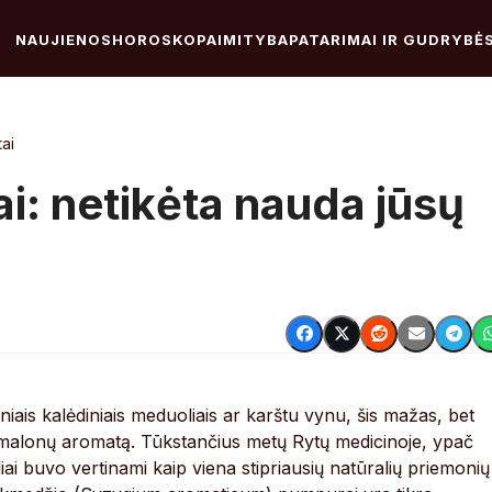
NAUJIENOS
HOROSKOPAI
MITYBA
PATARIMAI IR GUDRYBĖ
ai
i: netikėta nauda jūsų
pniais kalėdiniais meduoliais ar karštu vynu, šis mažas, bet
ik malonų aromatą. Tūkstančius metų Rytų medicinoje, ypač
liai buvo vertinami kaip viena stipriausių natūralių priemonių