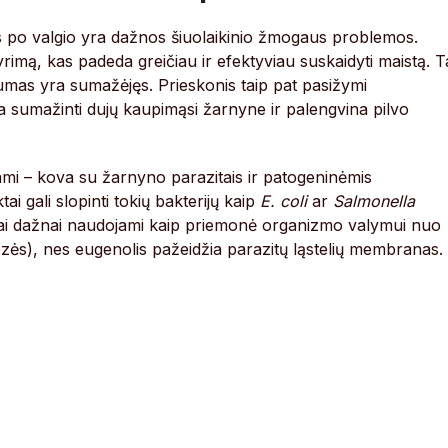
as po valgio yra dažnos šiuolaikinio žmogaus problemos.
yrimą, kas padeda greičiau ir efektyviau suskaidyti maistą. T
mas yra sumažėjęs. Prieskonis taip pat pasižymi
eda sumažinti dujų kaupimąsi žarnyne ir palengvina pilvo
čiami – kova su žarnyno parazitais ir patogeninėmis
ai gali slopinti tokių bakterijų kaip
E. coli
ar
Salmonella
urai dažnai naudojami kaip priemonė organizmo valymui nuo
idozės), nes eugenolis pažeidžia parazitų ląstelių membranas.