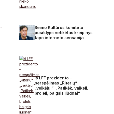
0-
Seimo Kultūros komiteto
posėdyje: netikėtas kreipinys
tapo interneto sensacija
Iš LFF prezidento –
perspėjimas „Riterių“
„veikėjui“: „Patikėk, vaikeli,
broleli, baigsis liūdnai“