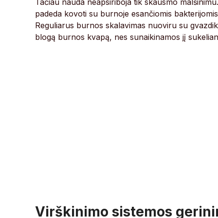
Tačiau nauda neapsiriboja tik skausmo malšinimu. G
padeda kovoti su burnoje esančiomis bakterijomis
Reguliarus burnos skalavimas nuoviru su gvazdikėl
blogą burnos kvapą, nes sunaikinamos jį sukelian
Virškinimo sistemos gerini