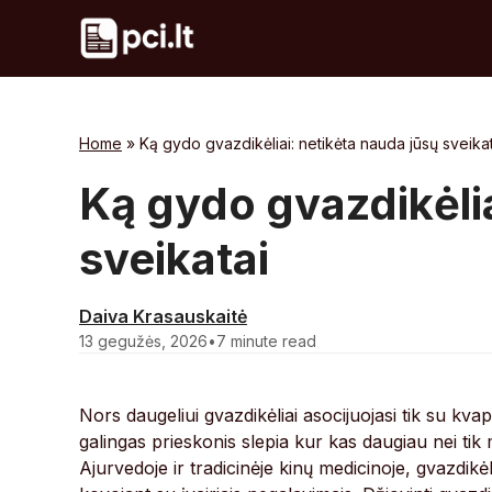
Skip
to
content
Home
»
Ką gydo gvazdikėliai: netikėta nauda jūsų sveikat
Ką gydo gvazdikėlia
sveikatai
Daiva Krasauskaitė
13 gegužės, 2026
•
7 minute read
Nors daugeliui gvazdikėliai asocijuojasi tik su kva
galingas prieskonis slepia kur kas daugiau nei t
Ajurvedoje ir tradicinėje kinų medicinoje, gvazdikė