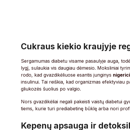
Cukraus kiekio kraujyje re
Sergamumas diabetu visame pasaulyje auga, todėl
lygį, sulaukia vis daugiau dėmesio. Moksliniai tyr
rodo, kad gvazdikėliuose esantis junginys
nigeric
insulinui. Tai reiškia, kad organizmas efektyviau 
gliukozės šuolius po valgio.
Nors gvazdikėliai negali pakeisti vaistų diabetui gy
tiems, kurie turi prediabetinę būklę arba nori prof
Kepenų apsauga ir detoksi