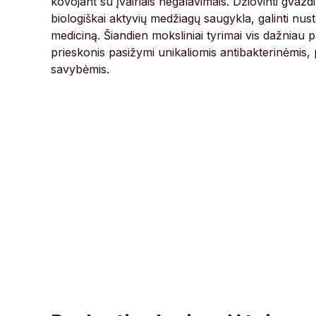
kovojant su įvairiais negalavimais. Džiovinti gv
biologiškai aktyvių medžiagų saugykla, galinti nuste
mediciną. Šiandien moksliniai tyrimai vis dažniau pat
prieskonis pasižymi unikaliomis antibakterinėmis
savybėmis.